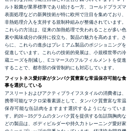
ルト殺菌が業界標準であり続ける一方、コールドプラズマ
表面処理などの新興技術が特に欧州で注目を集めており、
非熱処理介入を支持する規制枠組みが整備されています。
これらの方法は、従来の加熱処理で失われることが多い色
素や風味成分の保持に役立ち、製品の魅力を高めます。さ
らに、これらの進歩はプレミアム製品のポジショニングを
促進しています。これらの技術的発展は、小規模世帯の冷
蔵ニーズを削減し、Eコマースのフルフィルメントを促進
することで、都市部の保管制約にも対応しています。
フィットネス愛好家がタンパク質豊富な常温保存可能な食
事を選択している
アスリートおよびアクティブライフスタイルの消費者は、
携帯可能なマクロ栄養素源として、タンパク質豊富な常温
保存可能な缶詰肉をますます選択するようになっていま
す。約20～25グラムのタンパク質を提供する缶詰鶏胸肉な
どの製品は、ボディビルダーや持久力トレーニング愛好家