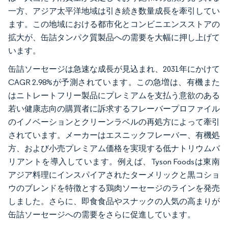
一方、アジア太平洋地域は引き続き数量成長を牽引してい
ます。この地域における都市化とコンビニエンスストアの
拡大が、缶詰タンパク質製品への需要を大幅に押し上げて
います。
缶詰ソーセージは急速な成長が見込まれ、2031年にかけて
CAGR 2.98%が予測されています。この急増は、有機また
はニトレートフリー製品にプレミアムを支払う意欲のある
若い健康志向の購買者に訴求するフレーバープロファイル
のイノベーションとクリーンラベルの再処方によって牽引
されています。メーカーはエスニックフレーバー、有機処
方、および小売プレミアム価格を実現する低ナトリウムバ
リアントを導入しています。例えば、Tyson Foodsは東南
アジア料理にインスパイアされたターメリックと黒コショ
ウのブレンドを特徴とする鶏肉ソーセージのラインを発売
しました。さらに、即食食品やスナックの人気の高まりが
缶詰ソーセージへの需要をさらに促進しています。