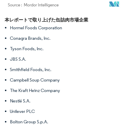
画像 © Mordor Intelligence。再利用にはCC BY 4.0の表示が必要です。
本レポートで取り上げた缶詰肉市場企業
Hormel Foods Corporation
Conagra Brands, Inc.
Tyson Foods, Inc.
JBS S.A.
Smithfield Foods, Inc.
Campbell Soup Company
The Kraft Heinz Company
Nestlé S.A.
Unilever PLC
Bolton Group S.p.A.