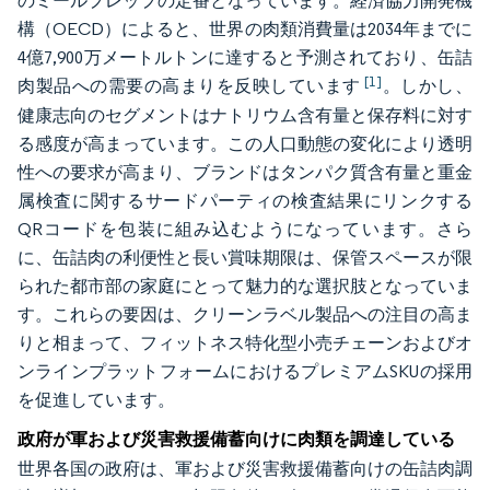
のミールプレップの定番となっています。経済協力開発機
構（OECD）によると、世界の肉類消費量は2034年までに
4億7,900万メートルトンに達すると予測されており、缶詰
[1]
肉製品への需要の高まりを反映しています
。しかし、
健康志向のセグメントはナトリウム含有量と保存料に対す
る感度が高まっています。この人口動態の変化により透明
性への要求が高まり、ブランドはタンパク質含有量と重金
属検査に関するサードパーティの検査結果にリンクする
QRコードを包装に組み込むようになっています。さら
に、缶詰肉の利便性と長い賞味期限は、保管スペースが限
られた都市部の家庭にとって魅力的な選択肢となっていま
す。これらの要因は、クリーンラベル製品への注目の高ま
りと相まって、フィットネス特化型小売チェーンおよびオ
ンラインプラットフォームにおけるプレミアムSKUの採用
を促進しています。
政府が軍および災害救援備蓄向けに肉類を調達している
世界各国の政府は、軍および災害救援備蓄向けの缶詰肉調