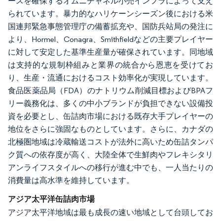
ースを確保するオムニチャネル小売インフラによって支え
られています。暴力的なハリケーンシーズン後における米
国連邦緊急事態管理庁の備蓄拡充や、国防兵站局の発注に
より、Hormel、Conagra、Smithfieldなどの主要プレイヤー
に対して安定した基準生産量が確保されています。同地域
は支持的な規制枠組みと業界の統合から恩恵を受けてお
り、生産・流通におけるコスト効率化が実現しています。
食品医薬品局（FDA）のナトリウム削減目標およびBPAフ
リー義務化は、多くの中小ブランドが負担できない設備投
資を必要とし、缶詰肉市場における既存大手プレイヤーの
地位をさらに強固なものとしています。さらに、カナダの
北極圏地域は冷蔵輸送コストが法外に高いため缶詰タンパ
ク質への依存度が高く、大陸全体で生鮮肉やフレキシタリ
アンライフスタイルへの移行が進む中でも、一人当たりの
消費量は高水準を維持しています。
アジア太平洋缶詰肉市場
アジア太平洋地域は最も成長の速い地域として台頭してお