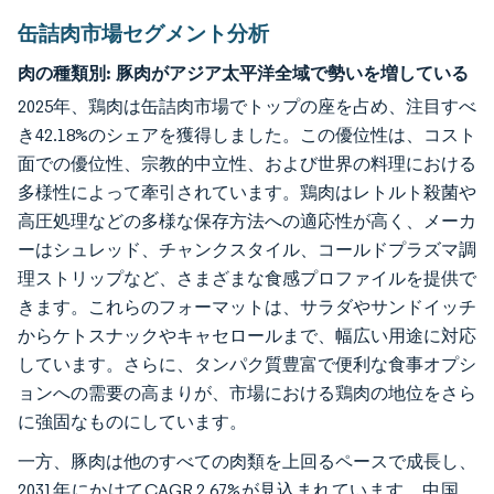
缶詰肉市場セグメント分析
肉の種類別:
豚肉がアジア太平洋全域で勢いを増している
2025年、鶏肉は缶詰肉市場でトップの座を占め、注目すべ
き42.18%のシェアを獲得しました。この優位性は、コスト
面での優位性、宗教的中立性、および世界の料理における
多様性によって牽引されています。鶏肉はレトルト殺菌や
高圧処理などの多様な保存方法への適応性が高く、メーカ
ーはシュレッド、チャンクスタイル、コールドプラズマ調
理ストリップなど、さまざまな食感プロファイルを提供で
きます。これらのフォーマットは、サラダやサンドイッチ
からケトスナックやキャセロールまで、幅広い用途に対応
しています。さらに、タンパク質豊富で便利な食事オプシ
ョンへの需要の高まりが、市場における鶏肉の地位をさら
に強固なものにしています。
一方、豚肉は他のすべての肉類を上回るペースで成長し、
2031年にかけてCAGR 2.67%が見込まれています。中国、