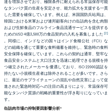
達を増加させており、極限条件に耐えられる常温保存可能
なタンパク質の生産を安定させ、能力拡大を支援する一貫
した需要を確保しています。例えば、米国国防兵站局は、
韓国における米軍および連邦顧客向けの缶詰肉を含む肉類
および生鮮食品のフルライン食品流通サービスを提供する
[2]
ためのUSD 4億3,500万の食品契約の入札を募集しました
。同様に、インドなどの国々はインド食糧公社（FCI）な
どの組織を通じて重要な食料備蓄を維持し、緊急時の食料
安全保障を確保しています。これらの契約は通常、堅牢な
食品安全システムと大口注文を迅速に処理できる規模を持
つ確立されたメーカーを優遇しており、ISO 22000認証を
持たない小規模生産者は除外されることが多いです。さら
に、最近のサプライチェーンの混乱や自然災害によって促
進された緊急時対応への注目の高まりにより、常温保存可
能なタンパク質源の戦略的重要性が浮き彫りになっていま
す。
缶詰肉市場の抑制要因影響分析
*