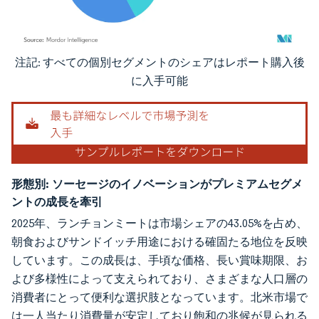
注記: すべての個別セグメントのシェアはレポート購入後
画像 © Mordor Intelligence。再利用にはCC BY 4.0の表示が必要です。
に入手可能
形態別:
ソーセージのイノベーションがプレミアムセグメ
ントの成長を牽引
2025年、ランチョンミートは市場シェアの43.05%を占め、
朝食およびサンドイッチ用途における確固たる地位を反映
しています。この成長は、手頃な価格、長い賞味期限、お
よび多様性によって支えられており、さまざまな人口層の
消費者にとって便利な選択肢となっています。北米市場で
は一人当たり消費量が安定しており飽和の兆候が見られる