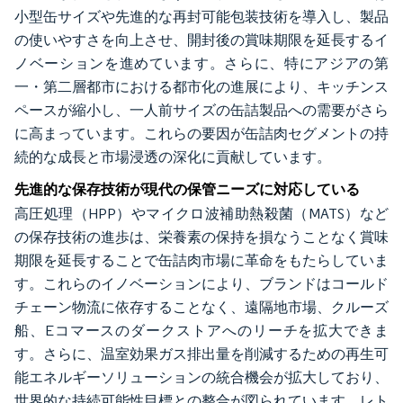
小型缶サイズや先進的な再封可能包装技術を導入し、製品
の使いやすさを向上させ、開封後の賞味期限を延長するイ
ノベーションを進めています。さらに、特にアジアの第
一・第二層都市における都市化の進展により、キッチンス
ペースが縮小し、一人前サイズの缶詰製品への需要がさら
に高まっています。これらの要因が缶詰肉セグメントの持
続的な成長と市場浸透の深化に貢献しています。
先進的な保存技術が現代の保管ニーズに対応している
高圧処理（HPP）やマイクロ波補助熱殺菌（MATS）など
の保存技術の進歩は、栄養素の保持を損なうことなく賞味
期限を延長することで缶詰肉市場に革命をもたらしていま
す。これらのイノベーションにより、ブランドはコールド
チェーン物流に依存することなく、遠隔地市場、クルーズ
船、Eコマースのダークストアへのリーチを拡大できま
す。さらに、温室効果ガス排出量を削減するための再生可
能エネルギーソリューションの統合機会が拡大しており、
世界的な持続可能性目標との整合が図られています。レト