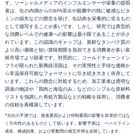
す。ソーシャルメディアのインフルエンサーや栄養の提唱
者は、缶の内側からのBPA溶出や殺菌中の熱に敏感なビタ
ミンの損失などの懸念を挙げ、缶詰肉を栄養的に劣るもの
として描写することが多いです。しかし、研究では典型的
な消費レベルでの健康への影響は最小限であることが示さ
れています。この認識のギャップは、新鮮なタンパク質の
より高い価格と短い賞味期限を負担できる消費者が多い富
裕市場でより顕著です。対照的に、コールドチェーンイン
フラが限られた新興経済国は、その実用性と手頃な価格か
ら常温保存可能なフォーマットに引き続き大きく依存して
います。これらの懸念に対処するため、加工業者は透明な
調達の物語や「鶏肉と海塩のみ」などのシンプルな原材料
リストを強調した再処方製品などの戦略を採用し、消費者
の信頼を再構築しています。
*当社の予測では、推進要因および抑制要因の影響を加算的ではな
く方向性のあるものとして扱います。影響予測は、ベースライン
成長、構成効果、および変数間の相互作用を反映しています。