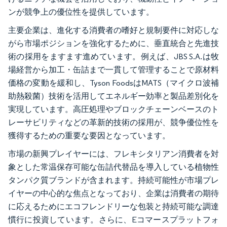
ンが競争上の優位性を提供しています。
主要企業は、進化する消費者の嗜好と規制要件に対応しな
がら市場ポジションを強化するために、垂直統合と先進技
術の採用をますます進めています。例えば、JBS S.A.は牧
場経営から加工・缶詰まで一貫して管理することで原材料
価格の変動を緩和し、Tyson FoodsはMATS（マイクロ波補
助熱殺菌）技術を活用してエネルギー効率と製品差別化を
実現しています。高圧処理やブロックチェーンベースのト
レーサビリティなどの革新的技術の採用が、競争優位性を
獲得するための重要な要因となっています。
市場の新興プレイヤーには、フレキシタリアン消費者を対
象とした常温保存可能な缶詰代替品を導入している植物性
タンパク質ブランドが含まれます。持続可能性が市場プレ
イヤーの中心的な焦点となっており、企業は消費者の期待
に応えるためにエコフレンドリーな包装と持続可能な調達
慣行に投資しています。さらに、Eコマースプラットフォ