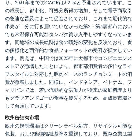
り、2031年までのCAGRは3.21%と予測されています。こ
の成長は、都市化、可処分所得の増加、そして電子商取引
の急速な普及によって促進されており、これまで近代的な
小売が十分に行き届いていなかった第2・第3層都市におい
ても常温保存可能なタンパク質が入手しやすくなっていま
す。同地域の成長軌跡は食の嗜好の変化を反映ており、食
の多様化と西洋的な食品フォーマットの受容が拡大してい
ます。例えば、中国では2025年に大都市でコンビニエンス
ストアが急増したことにより、都市部消費者の多忙なライ
フスタイルに対応した豚肉ベースのランチョンミートの消
費が急増しました。同様に、インドネシア、ベトナム、フ
ィリピンでは、若い流動的な労働力が従来の家庭料理より
もグラブアンドゴーの食事を優先するため、高成長市場と
して台頭しています。
欧州缶詰肉市場
欧州の規制環境はクリーンラベル処方、リサイクル可能な
包装、および動物福祉基準を重視しており、既存企業は製