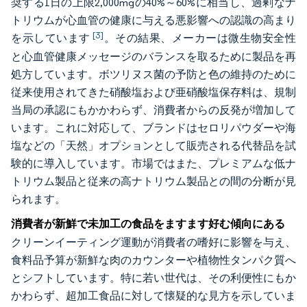
奨する1日の上限2,000mgの40%～60%に相当し、過剰なナ
トリウムが心血管の健康に与える悪影響への認識の高まり
[3]
を示しています
。その結果、メーカーは微生物安全性
と心血管健康メッセージのバランスを取るために製品を再
処方しています。ボツリヌス菌の予防と色の維持のために
従来使用されてきた硝酸塩および亜硝酸塩保存料は、規制
当局の承認にもかかわらず、消費者からの反発が増加して
います。これに対応して、ブランドはセロリパウダーや海
塩などの「天然」オプションとして販売される代替品を試
験的に導入しています。市場ではまた、プレミアムな低ナ
トリウム製品と従来の高ナトリウム製品との間の分断が見
られます。
消費者が新鮮で未加工の食品をますます好む傾向にある
クリーンイーティング運動が消費者の嗜好に影響を与え、
食料品予算が新鮮な肉のカウンターや植物性タンパク質へ
とシフトしています。特に若い世代は、その利便性にもか
かわらず、超加工食品に対して懐疑的な見方を示していま