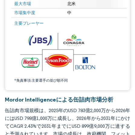
最大市場
北米
市場集中度
中
画像 © Mordor Intelligence。再利用にはCC BY 4.0の表示が必要です。
主要プレーヤー
*免責事項:主要選手の並び順不同
Mordor Intelligenceによる缶詰肉市場分析
缶詰肉市場規模は、2025年のUSD 783億2,000万から2026年
にはUSD 798億1,000万に成長し、2026年から2031年にかけ
てCAGR 2.43%で2031年までにUSD 899億9,000万に達する
と予測されています。市場の成長は、政府機関、フィット