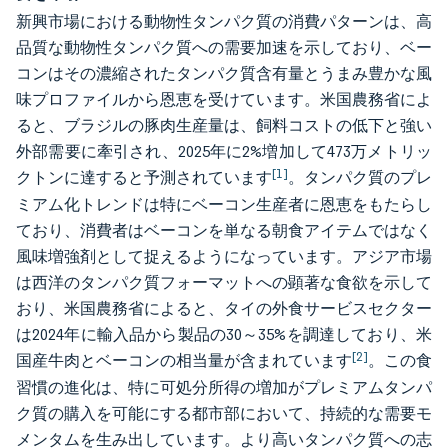
新興市場における動物性タンパク質の消費パターンは、高
品質な動物性タンパク質への需要加速を示しており、ベー
コンはその濃縮されたタンパク質含有量とうまみ豊かな風
味プロファイルから恩恵を受けています。米国農務省によ
ると、ブラジルの豚肉生産量は、飼料コストの低下と強い
外部需要に牽引され、2025年に2%増加して473万メトリッ
[1]
クトンに達すると予測されています
。タンパク質のプレ
ミアム化トレンドは特にベーコン生産者に恩恵をもたらし
ており、消費者はベーコンを単なる朝食アイテムではなく
風味増強剤として捉えるようになっています。アジア市場
は西洋のタンパク質フォーマットへの顕著な食欲を示して
おり、米国農務省によると、タイの外食サービスセクター
は2024年に輸入品から製品の30～35%を調達しており、米
[2]
国産牛肉とベーコンの相当量が含まれています
。この食
習慣の進化は、特に可処分所得の増加がプレミアムタンパ
ク質の購入を可能にする都市部において、持続的な需要モ
メンタムを生み出しています。より高いタンパク質への志