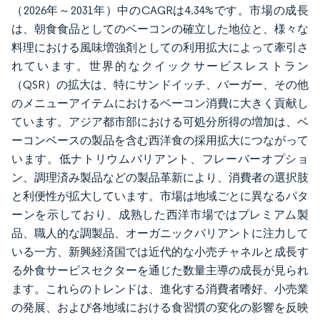
（2026年～2031年）中のCAGRは4.34%です。市場の成長
は、朝食食品としてのベーコンの確立した地位と、様々な
料理における風味増強剤としての利用拡大によって牽引さ
れています。世界的なクイックサービスレストラン
（QSR）の拡大は、特にサンドイッチ、バーガー、その他
のメニューアイテムにおけるベーコン消費に大きく貢献し
ています。アジア都市部における可処分所得の増加は、ベ
ーコンベースの製品を含む西洋食の採用拡大につながって
います。低ナトリウムバリアント、フレーバーオプショ
ン、調理済み製品などの製品革新により、消費者の選択肢
と利便性が拡大しています。市場は地域ごとに異なるパタ
ーンを示しており、成熟した西洋市場ではプレミアム製
品、職人的な調製品、オーガニックバリアントに注力して
いる一方、新興経済国では近代的な小売チャネルと成長す
る外食サービスセクターを通じた数量主導の成長が見られ
ます。これらのトレンドは、進化する消費者嗜好、小売業
の発展、および各地域における食習慣の変化の影響を反映