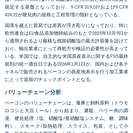
規定する基盤となっており、9 CFR 319.107および9 CFR
424.22が硬化肉の規格と工程管理の指針となっている。
国境を越えた貿易では差異が浮き彫りになっており、特に
欧州連合はEU食品添加物枠組みのもとで2025年10月9日か
ら適用されるより厳格な残留硝酸塩の最大許容量を設けて
おり、輸出業者にとって再処方や検証の必要性が高まって
いる。米国では、自主的な米国原産表示に関するFSIS最終
規則の統一適合日である2026年1月1日が、国内および各チ
ャネルで販売されるベーコンの原産地表示を行う加工業者
にとって追加のチェックポイントとなる。
バリューチェーン分析
ベーコンのバリューチェーンは、養豚と飼料原料（トウモ
ロコシと大豆ミール）から始まり、屠殺、ベリー肉の調
達、硬化処理（塩、硝酸塩/亜硝酸塩システム、糖、調味
料）、スモーク/加熱処理、スライス、包装、そして小