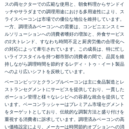
スの両セクターでの広範な使用と、朝食料理からサンドイ
ッチやサラダまでの調理用途における多用途性により、ス
ライスベーコンは市場での優位な地位を維持しています。
一方、調理済みベーコンへの需要は、コンビニエンスミー
ルソリューションへの消費者嗜好の増加と、外食サービス
の2大トレンド、すなわち時間不足と厨房労働の合理化へ
の対応によって牽引されています。この成長は、特に忙し
いライフスタイルを持つ都市部の消費者の間で、品質を維
持しながら調理時間を節約するレディ・トゥ・イート製品
へのより広いシフトを反映しています。
ベーコンビッツとクランブルベーコンは主に食品製造とレ
ストランセグメントにサービスを提供しており、一貫した
ポーション管理と様々なレシピへの容易な統合を提供して
います。ベーコンラッシャーはプレミアム市場セグメント
をターゲットとしており、伝統的な調製方法と盛り付けを
重視する消費者に訴求しています。調理済みベーコンの高
い価格設定により、メーカーは時間節約オプションへの消