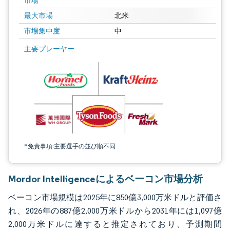
市場
最大市場
北米
市場集中度
中
画像 © Mordor Intelligence。再利用にはCC BY 4.0の表示が必要です。
主要プレーヤー
*免責事項:主要選手の並び順不同
Mordor Intelligenceによるベーコン市場分析
ベーコン市場規模は2025年に850億3,000万米ドルと評価さ
れ、2026年の887億2,000万米ドルから2031年には1,097億
2,000万米ドルに達すると推定されており、予測期間