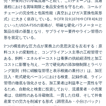
売・外食向けの冷蔵流通へと続く。このチェーンは、流通
過程における賞味期限と食品安全性を守るため、コールド
チェーンの完全性と包装性能（真空およびガス置換包装形
式）に大きく依存している。9 CFR 319.107や9 CFR 424.22
といったUSDA-FSISの規格が、明確な硬化パラメーターと
製品仕様の基盤となり、サプライヤー要件やライン管理の
形を規定している。
2つの構造的な圧力点が業務上の意思決定を左右する：原
料コストの変動性と、コンプライアンス主導の工程管理で
ある。飼料・エネルギーコストは養豚の供給経済性と加工
コストに影響を与え、一方で硬化肉の添加物制限とラベリ
ング規則（特に硝酸塩管理と表示根拠の裏付け）は、加圧
注入・乾式硬化ベーコンにおける検査、記録作成、ライン
管理の徹底を強化させる。加工業者は利益率と一貫性を守
るため、自動化と検査に投資しており、流通業者・小売業
者は、信頼性のある冷蔵物流、一貫した仕様、そして外食
産業での労力を削減する形式（調理済み・小分けパック）