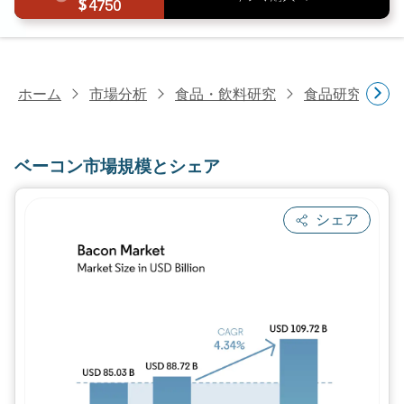
4750
ホーム
市場分析
食品・飲料研究
食品研究
ベ
ベーコン市場規模とシェア
シェア