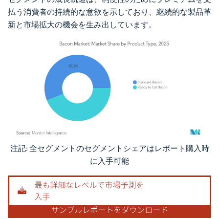
払う消費者の持続的な意欲を示しており、継続的な製品革
新と市場拡大の機会を生み出しています。
注記: 全セグメントのセグメントシェアはレポート購入時
画像 © Mordor Intelligence。再利用にはCC BY 4.0の表示が必要です。
に入手可能