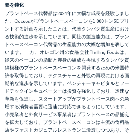
要を鈍化
プラントベース代替品は2024年に大幅な成長を経験しまし
た。Cocuusがプラントベースベーコンを1,000トン3Dプリ
ントする計画を示したことは、代替タンパク質生産におけ
る技術的進歩を示しています。同社の製造能力は、プラン
トベースベーコン代替品の生産能力の大幅な増加を表して
います。一方、オレゴン州の食品会社Thrilling Foodsは、
従来のベーコンの脂肪と赤身の組成を再現するタンパク質
縞模様のプラントベースベーコンを開発するための米国特
許を取得しており、テクスチャーと外観の再現における画
期的な進歩を示しています。ベンチャーキャピタルとフー
ドテックインキュベーターは投資を強化しており、迅速な
革新を促進し、スタートアップがプラントベース肉への急
増する消費者需要に迅速に対応できるようにしています。
小売業者と外食サービス事業者はプラントベースの品揃え
を拡大しており、プラントベースベーコンは主流の食料品
店やファストカジュアルレストランに浸透しつつあり、そ