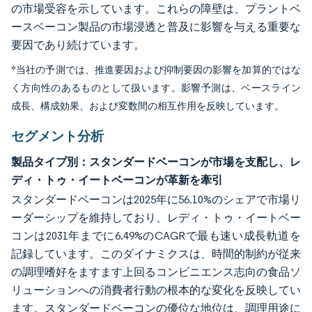
の市場受容を示しています。これらの障壁は、プラントベ
ースベーコン製品の市場浸透と普及に影響を与える重要な
要因であり続けています。
*当社の予測では、推進要因および抑制要因の影響を加算的ではな
く方向性のあるものとして扱います。影響予測は、ベースライン
成長、構成効果、および変数間の相互作用を反映しています。
セグメント分析
製品タイプ別：スタンダードベーコンが市場を支配し、レ
ディ・トゥ・イートベーコンが革新を牽引
スタンダードベーコンは2025年に56.10%のシェアで市場リ
ーダーシップを維持しており、レディ・トゥ・イートベー
コンは2031年までに6.49%のCAGRで最も速い成長軌道を
記録しています。このダイナミクスは、時間的制約が従来
の調理嗜好をますます上回るコンビニエンス志向の食品ソ
リューションへの消費者行動の根本的な変化を反映してい
ます。スタンダードベーコンの優位な地位は、調理用途に