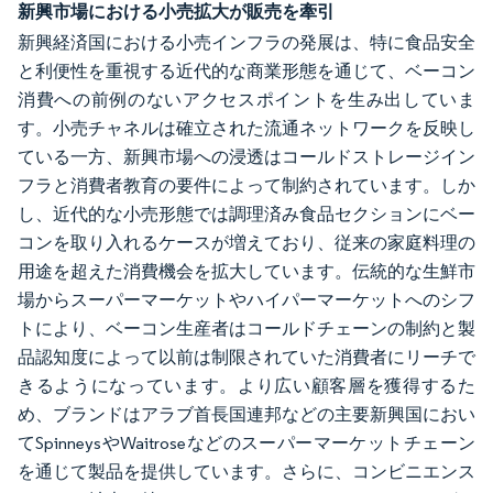
新興市場における小売拡大が販売を牽引
新興経済国における小売インフラの発展は、特に食品安全
と利便性を重視する近代的な商業形態を通じて、ベーコン
消費への前例のないアクセスポイントを生み出していま
す。小売チャネルは確立された流通ネットワークを反映し
ている一方、新興市場への浸透はコールドストレージイン
フラと消費者教育の要件によって制約されています。しか
し、近代的な小売形態では調理済み食品セクションにベー
コンを取り入れるケースが増えており、従来の家庭料理の
用途を超えた消費機会を拡大しています。伝統的な生鮮市
場からスーパーマーケットやハイパーマーケットへのシフ
トにより、ベーコン生産者はコールドチェーンの制約と製
品認知度によって以前は制限されていた消費者にリーチで
きるようになっています。より広い顧客層を獲得するた
め、ブランドはアラブ首長国連邦などの主要新興国におい
てSpinneysやWaitroseなどのスーパーマーケットチェーン
を通じて製品を提供しています。さらに、コンビニエンス