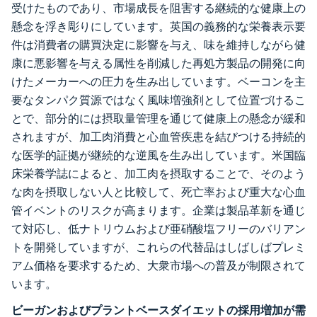
受けたものであり、市場成長を阻害する継続的な健康上の
懸念を浮き彫りにしています。英国の義務的な栄養表示要
件は消費者の購買決定に影響を与え、味を維持しながら健
康に悪影響を与える属性を削減した再処方製品の開発に向
けたメーカーへの圧力を生み出しています。ベーコンを主
要なタンパク質源ではなく風味増強剤として位置づけるこ
とで、部分的には摂取量管理を通じて健康上の懸念が緩和
されますが、加工肉消費と心血管疾患を結びつける持続的
な医学的証拠が継続的な逆風を生み出しています。米国臨
床栄養学誌によると、加工肉を摂取することで、そのよう
な肉を摂取しない人と比較して、死亡率および重大な心血
管イベントのリスクが高まります。企業は製品革新を通じ
て対応し、低ナトリウムおよび亜硝酸塩フリーのバリアン
トを開発していますが、これらの代替品はしばしばプレミ
アム価格を要求するため、大衆市場への普及が制限されて
います。
ビーガンおよびプラントベースダイエットの採用増加が需