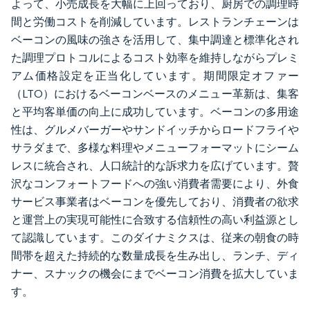
よって、小売成長を大幅に上回っており、厨房での調理時
間と労働コストを削減しています。レストランチェーンは
ベーコンの風味の強さを活用して、集中調達と標準化され
た調理プロトコルによるコスト効率を維持しながらプレミ
アム価格設定を正当化しています。期間限定オファー
（LTO）におけるベーコンベースのメニュー革新は、集客
と平均客単価の向上に成功しています。ベーコンの多用途
性は、グルメバーガーやサンドイッチからロードフライや
サラダまで、多様な料理やメニューフォーマットにシーム
レスに統合され、人口統計的な訴求力を広げています。贅
沢なコンフォートフードへの強い消費者需要により、外食
サービス事業者はベーコンを優先しており、消費者の欲求
と運営上の実現可能性に合致する信頼性の高い利益源とし
て認識しています。このダイナミクスは、従来の朝食の時
間帯を超えた持続的な数量成長を生み出し、ランチ、ディ
ナー、スナックの機会にまでベーコン消費を拡大していま
す。