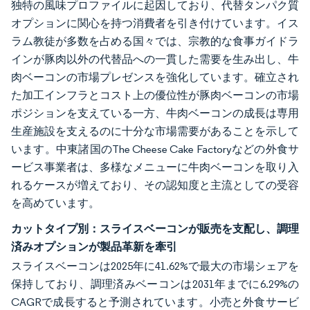
独特の風味プロファイルに起因しており、代替タンパク質
オプションに関心を持つ消費者を引き付けています。イス
ラム教徒が多数を占める国々では、宗教的な食事ガイドラ
インが豚肉以外の代替品への一貫した需要を生み出し、牛
肉ベーコンの市場プレゼンスを強化しています。確立され
た加工インフラとコスト上の優位性が豚肉ベーコンの市場
ポジションを支えている一方、牛肉ベーコンの成長は専用
生産施設を支えるのに十分な市場需要があることを示して
います。中東諸国のThe Cheese Cake Factoryなどの外食サ
ービス事業者は、多様なメニューに牛肉ベーコンを取り入
れるケースが増えており、その認知度と主流としての受容
を高めています。
カットタイプ別：スライスベーコンが販売を支配し、調理
済みオプションが製品革新を牽引
スライスベーコンは2025年に41.62%で最大の市場シェアを
保持しており、調理済みベーコンは2031年までに6.29%の
CAGRで成長すると予測されています。小売と外食サービ