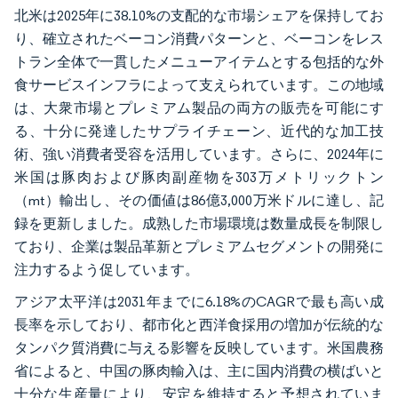
北米は2025年に38.10%の支配的な市場シェアを保持してお
り、確立されたベーコン消費パターンと、ベーコンをレス
トラン全体で一貫したメニューアイテムとする包括的な外
食サービスインフラによって支えられています。この地域
は、大衆市場とプレミアム製品の両方の販売を可能にす
る、十分に発達したサプライチェーン、近代的な加工技
術、強い消費者受容を活用しています。さらに、2024年に
米国は豚肉および豚肉副産物を303万メトリックトン
（mt）輸出し、その価値は86億3,000万米ドルに達し、記
録を更新しました。成熟した市場環境は数量成長を制限し
ており、企業は製品革新とプレミアムセグメントの開発に
注力するよう促しています。
アジア太平洋は2031年までに6.18%のCAGRで最も高い成
長率を示しており、都市化と西洋食採用の増加が伝統的な
タンパク質消費に与える影響を反映しています。米国農務
省によると、中国の豚肉輸入は、主に国内消費の横ばいと
十分な生産量により、安定を維持すると予想されていま