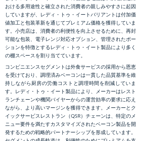
おける多用途性と確立された消費者の親しみやすさに起因
していますが、レディ・トゥ・イートバリアントは付加価
値加工と包装革新を通じてプレミアム価格を獲得していま
す。小売店は、消費者の利便性を向上させるために、再封
可能な包装、電子レンジ対応オプション、管理されたポー
ションを特徴とするレディ・トゥ・イート製品により多く
の棚スペースを割り当てています。
コンビニエンスセグメントは外食サービスの採用から恩恵
を受けており、調理済みベーコンは一貫した品質基準を維
持しながら厨房の労働コストと調理時間を削減していま
す。レディ・トゥ・イート製品により、メーカーはレスト
ランチェーンや機関バイヤーからの運営効率の要求に応え
ながら、より高いマージンを獲得できます。メーカーとク
イックサービスレストラン（QSR）チェーンは、特定のメ
ニュー要件を満たすカスタマイズされたベーコン製品を開
発するための戦略的パートナーシップを形成しています。
セグメントの成長軌道は、利便性のためにプレミアムを支