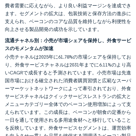
費者需要に応えながら、より良い利益マージンを達成でき
ます。セグメントの拡大は、包装技術と保存方法の進歩に
支えられ、ベーコンのコアな品質を維持しながら利便性を
向上させる製品開発の成功を示しています。
流通チャネル別：小売が市場シェアを保持し、外食サービ
スのモメンタムが加速
小売チャネルは2025年に61.78%の市場シェアを保持してお
り、外食サービスチャネルは2031年までに6.11%のより高
いCAGRで成長すると予測されています。小売市場は先進
国市場における確立された消費者購買習慣と広範なスーパ
ーマーケットネットワークによって牽引されており、外食
サービスチャネルはクイックサービスレストランの拡大と
メニューカテゴリー全体でのベーコン使用増加によって支
えられています。この成長は、ベーコンが朝食の定番から
一日を通して使用される多用途食材へと移行していること
を反映しています。外食サービスセグメントは、運営効率
を向上させ一貫した品質を確保する調理済みベーコン製品