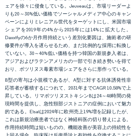
ェアを徐々に侵食している。Jeuveauは、市場リーダーよ
りも20～30%低い価格でソーシャルメディア中心のキャン
ペーンによりミレニアル世代をターゲットにし、米国市場
シェアを2019年の4%から2025年には14%に拡大した。
Daxxifyの6か月作用持続という差別化要因は、施術者の研
修要件が導入を遅らせるため、まだ比例的な採用に転換し
ていない。30～40%低い価格を持つ韓国の新規参入者は、
アジアおよびラテンアメリカの一部で引き続き勢いを得て
おり、ボツリヌス毒素市場シェアをさらに形作っている。
B型の寄与は小規模であるが、A型に対する抗体誘発性非
応答者が蓄積するにつれて、2031年までCAGR 10.58%で上
昇している。リマボツリヌストキシンBは24～48時間の発
現時間を提供し、急性頸部ジストニアの症例において魅力
的である。Eisaiは2024年に欧州売上19%増を記録したが、
これは新規治療患者ではなく神経科医の切り替えによる。
作用持続時間は短いものの、機能改善が美容上の持続性を
上回る場合、臨床医は反復受診と有効性を交換することに