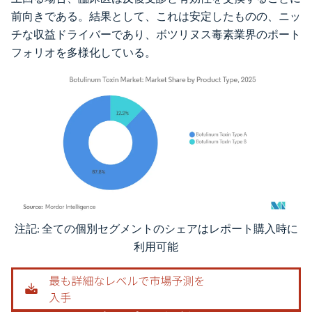
前向きである。結果として、これは安定したものの、ニッ
チな収益ドライバーであり、ボツリヌス毒素業界のポート
フォリオを多様化している。
注記: 全ての個別セグメントのシェアはレポート購入時に
画像 © Mordor Intelligence。再利用にはCC BY 4.0の表示が必要です。
利用可能