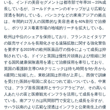
いる。インドの美容セグメントは都市部で年率20～25%成
長しているが、コールドチェーンのギャップがより広範な
浸透を制約している。バンコクなどの東南アジアの拠点
は、年間約12万人の国際的な美容患者を40%割引で治療
し、ボツリヌス毒素市場の地域的リーチを拡大している。
欧州は中位のシェアを保持しており、フランスとイタリア
の販売サイクルを長期化させる遠隔拡散に関する強化警告
を要求する2025年の欧州医薬品庁の指令によって成長は抑
制されている。ドイツと英国は慢性片頭痛および痙縮に対
する国民健康保険適用を通じて治療採用を牽引しており、
英国の看護師主導OABクリニックは待ち時間を9か月から
6週間に短縮した。東欧諸国は所得が上昇し、西側で訓練
を受けた医師が母国に戻るにつれて追いついている。中東
では、アラブ首長国連邦とサウジアラビアが、その高い1
人あたりの富と医療観光インフラを活用して成長を牽引し
ている。南アフリカは民間部門で安定した成長を示すが、
サハラ以南のより広範な浸透はインフラと公衆衛生上の優