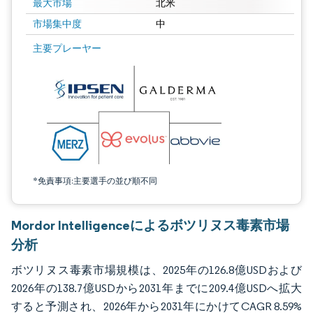
最大市場
北米
市場集中度
中
画像 © Mordor Intelligence。再利用にはCC BY 4.0の表示が必要です。
主要プレーヤー
*免責事項:主要選手の並び順不同
Mordor Intelligenceによるボツリヌス毒素市場
分析
ボツリヌス毒素市場規模は、2025年の126.8億USDおよび
2026年の138.7億USDから2031年までに209.4億USDへ拡大
すると予測され、2026年から2031年にかけてCAGR 8.59%