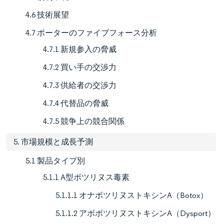
4.6 技術展望
4.7 ポーターのファイブフォース分析
4.7.1 新規参入の脅威
4.7.2 買い手の交渉力
4.7.3 供給者の交渉力
4.7.4 代替品の脅威
4.7.5 競争上の競合関係
5. 市場規模と成長予測
5.1 製品タイプ別
5.1.1 A型ボツリヌス毒素
5.1.1.1 オナボツリヌストキシンA（Botox）
5.1.1.2 アボボツリヌストキシンA（Dysport）