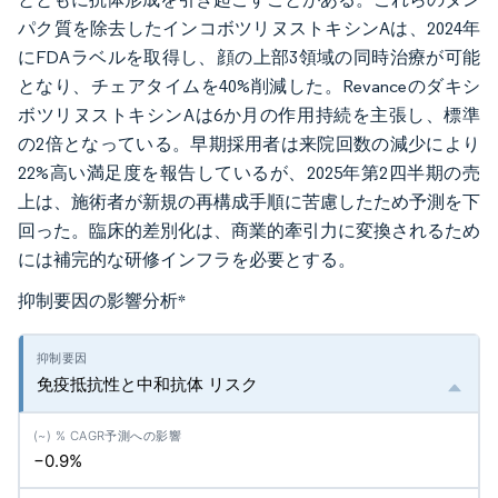
パク質を除去したインコボツリヌストキシンAは、2024年
にFDAラベルを取得し、顔の上部3領域の同時治療が可能
となり、チェアタイムを40%削減した。Revanceのダキシ
ボツリヌストキシンAは6か月の作用持続を主張し、標準
の2倍となっている。早期採用者は来院回数の減少により
22%高い満足度を報告しているが、2025年第2四半期の売
上は、施術者が新規の再構成手順に苦慮したため予測を下
回った。臨床的差別化は、商業的牽引力に変換されるため
には補完的な研修インフラを必要とする。
抑制要因の影響分析
*
免疫抵抗性と中和抗体 リスク
−0.9%