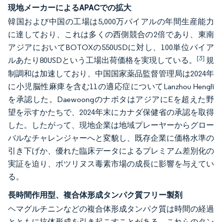
現地メーカーによるAPACでの拡大
韓国および中国の工場は5,000万バイアルの年間生産能力
に達しており、これは多くの西側競合の2倍であり、東南
アジアにおいてBOTOXの550USDに対し、100単位バイア
[3]
ルあたり80USDという工場出荷価格を実現している。
規
制調和は加速しており、中国国家薬品監督管理局は2024年
に小児脳性麻痺を含む11の適応症についてLanzhou Hengli
を承認した。DaewoongのナボタはアジアにEを超えた野
望を示すかたちで、2024年末にカナダ保健省の承認を取得
した。したがって、現地企業は地域プレーヤーからグロー
バルなチャレンジャーへと変貌し、既存企業に価格水準の
引き下げか、優れた臨床データによるプレミアム差別化の
実証を迫り、ボツリヌス毒素市場の成長に影響を与えてい
る。
長時間作用型、複合体形成タンパク質フリー製剤
ヘマグルチニンなどの複合体形成タンパク質は時間の経過
とともに抗体形成を引き起こすことがある。これらのタン