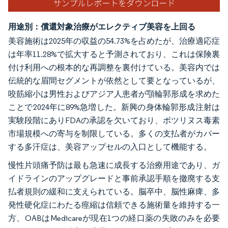
用途別：償還対象治療がエレクティブ美容を上回る
美容施術は2025年の収益の54.73%を占めたが、治療適応症
は年率11.28%で拡大すると予測されており、これは保険裏
付け利用への根本的な再調整を裏付けている。美容内では
伝統的な眉間セグメントが依然として要となっているが、
咬筋縮小は男性およびアジア人患者が顎輪郭形成を求めた
ことで2024年に89%急増した。新興の身体輪郭形成注射は
実験段階にありFDAの承認を欠いており、ボツリヌス毒素
市場規模への寄与を制限している。多くの支払者がカバー
する多汗症は、美容アップセルの入口として機能する。
慢性片頭痛予防は最も急速に成長する治療用途であり、ガ
イドラインのアップグレードと事前承認手順を撤廃する支
払者規則の緩和に支えられている。脳卒中、脳性麻痺、多
発性硬化症にわたる痙縮は信頼できる施術量を維持する一
方、OABはMedicareが現在1つの経口薬の失敗のみを必要