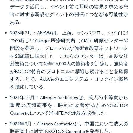
データを活用し、イベント前に即時の結果を求める患
者に対する新規セグメントの開拓につながる可能性が
ある。
2025年2月：AbbVieは、上海、サンパウロ、ドバイに3
つの新しいAllergan医療研究所（AMI）研修センターの
開設を発表し、グローバルな施術者教育ネットワーク
を28施設に拡大した。これらのセンターは、高度な注
射技術について毎年15,000人の施術者を訓練し、施術者
がBOTOX特有のプロトコルに精通し続けることを確保
することで、AbbVieのエコシステム・ロックイン戦略
を強化している。
2024年10月：Allergan Aestheticsは、成人の中等度から
重度の広頸筋帯を一時的に改善するためのBOTOX
Cosmeticについて米国FDAの承認を取得した。
2024年9月：Allergan Aestheticsは、中国において成人の
咬筋突出に対するBOTOX Cosmeticを発売した。