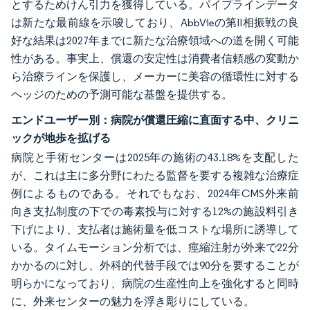
とするためけん引力を獲得している。パイプラインデータ
は新たな最前線を示唆しており、AbbVieの第II相振戦の良
好な結果は2027年までに新たな治療領域への道を開く可能
性がある。事実上、償還の安定性は消費者信頼感の変動か
ら治療ラインを保護し、メーカーに美容の循環性に対する
ヘッジのための予測可能な基盤を提供する。
エンドユーザー別：病院が償還圧縮に直面する中、クリニ
ックが地歩を拡げる
病院と手術センターは2025年の施術の43.18%を支配した
が、これは主に多分野にわたる監督を要する複雑な治療症
例によるものである。それでもなお、2024年CMS外来前
向き支払制度の下での毒素投与に対する12%の施設料引き
下げにより、支払者は施術量を低コストな場所に誘導して
いる。タイムモーション分析では、痙縮注射が外来で22分
かかるのに対し、外科的代替手段では90分を要することが
明らかになっており、病院の生産性向上を強化すると同時
に、外来センターの魅力を浮き彫りにしている。