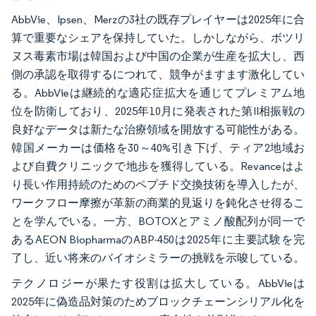
AbbVie、Ipsen、Merzの3社の既存プレイヤーは2025年に合
算で重要なシェアを保持していた。しかしながら、ボツリ
ヌス毒素市場は韓国および中国の企業が生産を拡大し、西
側の承認を取得するにつれて、競争がますます激化してい
る。AbbVieは継続的な適応症拡大を通じてプレミアム地
位を防衛しており、2025年10月に発表された第II相振戦の
良好なデータは新たな治療領域を開放する可能性がある。
韓国メーカーは価格を30～40%引き下げ、ティア2地域お
よび自費クリニックで地歩を獲得している。Revanceはよ
り長い作用持続のためのペプチド交換技術を導入したが、
ワークフロー摩擦が革新の商業的見返りを鈍化させ得るこ
とを学んでいる。一方、BOTOXとアミノ酸配列が同一で
あるAEON BiopharmaのABP-450は2025年に主要試験を完
了し、近い将来のバイオシミラーの挑戦を示唆している。
テクノロジーが果たす役割は拡大している。AbbVieは
2025年に偽造品対策のためブロックチェーンシリアル化を