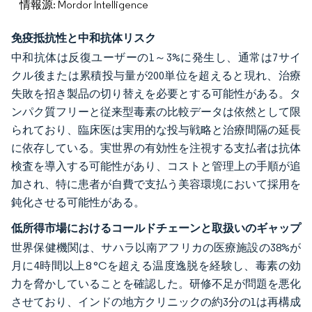
情報源: Mordor Intelligence
免疫抵抗性と中和抗体リスク
中和抗体は反復ユーザーの1～3%に発生し、通常は7サイ
クル後または累積投与量が200単位を超えると現れ、治療
失敗を招き製品の切り替えを必要とする可能性がある。タ
ンパク質フリーと従来型毒素の比較データは依然として限
られており、臨床医は実用的な投与戦略と治療間隔の延長
に依存している。実世界の有効性を注視する支払者は抗体
検査を導入する可能性があり、コストと管理上の手順が追
加され、特に患者が自費で支払う美容環境において採用を
鈍化させる可能性がある。
低所得市場におけるコールドチェーンと取扱いのギャップ
世界保健機関は、サハラ以南アフリカの医療施設の38%が
月に4時間以上8 °Cを超える温度逸脱を経験し、毒素の効
力を脅かしていることを確認した。研修不足が問題を悪化
させており、インドの地方クリニックの約3分の1は再構成