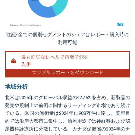
注記: 全ての個別セグメントのシェアはレポート購入時に
画像 © Mordor Intelligence。再利用にはCC BY 4.0の表示が必要です。
利用可能
地域分析
北米は2025年のグローバル収益の42.36%を占め、新製品の
発売や規制上の前例に関するリーディング市場であり続け
ている。米国の施術量は2024年に988万件に達し、美容目
的では沿岸大都市に集中し、治療用途では神経科および泌
尿器科診療所に分散している。カナダ保健省の2024年のナ