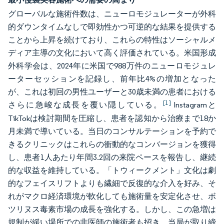
グローバルな施術件数は、ニューロモジュレーターが外科
的ダウンタイムなしで即効性かつ可逆的な結果を提供する
ことから上昇を続けており、これらの特性はソーシャルメ
ディア主導の文化において高く評価されている。米国形成
外科学会は、2024年に米国で988万件のニューロモジュレ
ーターセッションを記録し、前年比4%の増加となった
が、これは初回の男性ユーザーと30歳未満の患者における
[1]
さらに急峻な成長を覆い隠している。
Instagramと
TikTokは検討期間を圧縮し、患者を認知から治療まで18か
月未満で導いている。当日のコンサルテーションを予約で
きるクリニックはこれらの衝動的なコンバージョンを獲得
し、患者1人あたり年間3.2回の来院ペースを報告し、継続
的な収益を維持している。「トウィークメント」文化は劇
的なフェイスリフトよりも繊細で反復的な介入を好み、そ
れがマクロ経済環境が軟化しても施術量を安定化させ、ボ
ツリヌス毒素市場の成長を強化する。しかし、この急増は
規制が緩い場所での非医師の施術者も招き、当局が取り締