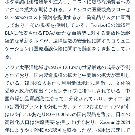
ボタ承認は価格競争を注入し、コストに敏感な消費者への
アクセス拡大が期待される。メキシコの医療観光フローは
50～60%のコスト節約を提供するが、偽造品リスクに直面
しており、その規模を抑制している。TrenibotEの2025年
BLAに代表されるFDAの新たな血清型に対する開放性は継
続的な革新を示すが、遠隔拡散の安全性に関するコミュニ
ケーションは医療過誤保険に関する懸念を引き起こしてい
る。
アジア太平洋地域はCAGR 12.13%で世界最速の成長が予測
されており、国内製造規模の拡大と中間層の拡大が牽引し
ている。韓国の1人あたり利用量は米国に匹敵し、文化的
受容と政府の輸出インセンティブに後押しされている。中
国市場は品質認識に沿って二分化されており、ティア1都
市は西側ブランドを好む一方、ティア2およびティア3都市
は1バイアルあたり80～100USDの国内製品を選ぶ。日本の
高齢化人口は治療需要を押し上げており、Xeominは2024
年にようやくPMDAの認可を取得したが、採用は加速して