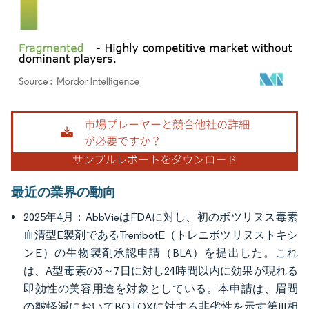
画像 © Mordor Intelligence。再利用にはCC BY 4.0の表示が必要です。
最近の業界の動向
2025年4月：AbbVieはFDAに対し、初のボツリヌス毒素
血清型E製剤であるTrenibotE（トレニボツリヌストキシ
ンE）の生物製剤承認申請（BLA）を提出した。これ
は、A型毒素の3～7日に対し24時間以内に効果が現れる
即効性の美容用途を対象としている。本申請は、眉間
の皺軽減においてBOTOXに対する非劣性を示す第III相