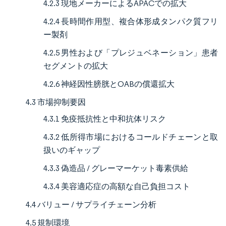
4.2.3 現地メーカーによるAPACでの拡大
4.2.4 長時間作用型、複合体形成タンパク質フリ
ー製剤
4.2.5 男性および「プレジュベネーション」患者
セグメントの拡大
4.2.6 神経因性膀胱とOABの償還拡大
4.3 市場抑制要因
4.3.1 免疫抵抗性と中和抗体リスク
4.3.2 低所得市場におけるコールドチェーンと取
扱いのギャップ
4.3.3 偽造品 / グレーマーケット毒素供給
4.3.4 美容適応症の高額な自己負担コスト
4.4 バリュー / サプライチェーン分析
4.5 規制環境