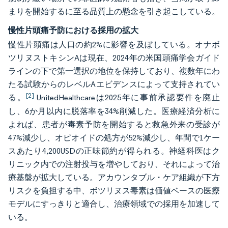
まりを開始するに至る品質上の懸念を引き起こしている。
慢性片頭痛予防における採用の拡大
慢性片頭痛は人口の約2%に影響を及ぼしている。オナボ
ツリヌストキシンAは現在、2024年の米国頭痛学会ガイド
ラインの下で第一選択の地位を保持しており、複数年にわ
たる試験からのレベルAエビデンスによって支持されてい
[2]
る。
UnitedHealthcareは2025年に事前承認要件を廃止
し、6か月以内に脱落率を34%削減した。医療経済分析に
よれば、患者が毒素予防を開始すると救急外来の受診が
47%減少し、オピオイドの処方が52%減少し、年間で1ケー
スあたり4,200USDの正味節約が得られる。神経科医はク
リニック内での注射投与を増やしており、それによって治
療基盤が拡大している。アカウンタブル・ケア組織が下方
リスクを負担する中、ボツリヌス毒素は価値ベースの医療
モデルにすっきりと適合し、治療領域での採用を加速して
いる。