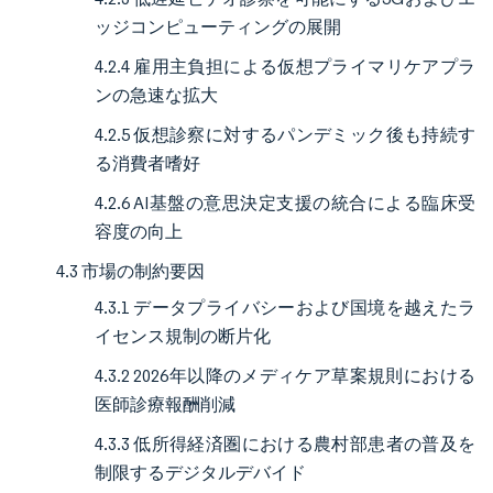
ッジコンピューティングの展開
4.2.4 雇用主負担による仮想プライマリケアプラ
ンの急速な拡大
4.2.5 仮想診察に対するパンデミック後も持続す
る消費者嗜好
4.2.6 AI基盤の意思決定支援の統合による臨床受
容度の向上
4.3 市場の制約要因
4.3.1 データプライバシーおよび国境を越えたラ
イセンス規制の断片化
4.3.2 2026年以降のメディケア草案規則における
医師診療報酬削減
4.3.3 低所得経済圏における農村部患者の普及を
制限するデジタルデバイド