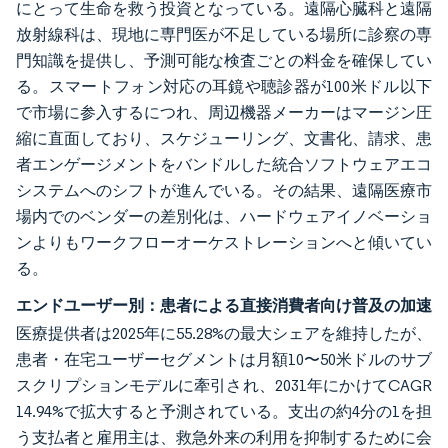
にとって生命を救う投資となっている。遠隔心臓科と遠隔
放射線科は、現地に専門医が不足している場所に診察の専
門知識を提供し、予測可能な検査ごとの料金を確保してい
る。スマートフォン対応の耳鏡や聴診器が100米ドル以下
で市場に参入するにつれ、周辺機器メーカーはマージン圧
縮に直面しており、スケジューリング、文書化、請求、患
者エンゲージメントをバンドルした統合ソフトウェアエコ
システムへのシフトが進んでいる。その結果、遠隔医療市
場内でのベンダーの差別化は、ハードウェアイノベーショ
ンよりもワークフローオーケストレーションへと傾いてい
る。
エンドユーザー別：患者による直接消費者向け普及の加速
医療提供者は2025年に55.28%の最大シェアを維持したが、
患者・在宅ユーザーセグメントは月額10〜50米ドルのサブ
スクリプションモデルに牽引され、2031年にかけてCAGR
14.94%で拡大すると予測されている。支出の約4分の1を担
う支払者と雇用主は、救急外来の利用を抑制するために会