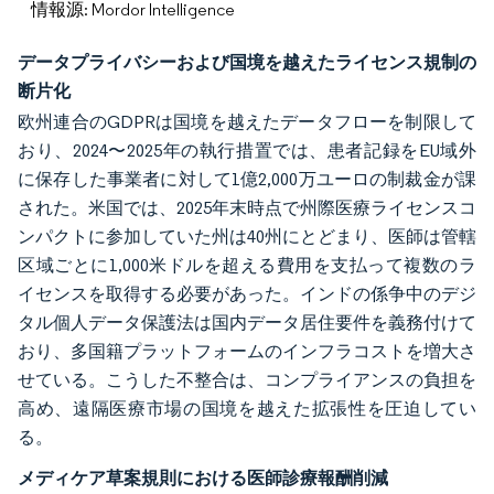
情報源: Mordor Intelligence
データプライバシーおよび国境を越えたライセンス規制の
断片化
欧州連合のGDPRは国境を越えたデータフローを制限して
おり、2024〜2025年の執行措置では、患者記録をEU域外
に保存した事業者に対して1億2,000万ユーロの制裁金が課
された。米国では、2025年末時点で州際医療ライセンスコ
ンパクトに参加していた州は40州にとどまり、医師は管轄
区域ごとに1,000米ドルを超える費用を支払って複数のラ
イセンスを取得する必要があった。インドの係争中のデジ
タル個人データ保護法は国内データ居住要件を義務付けて
おり、多国籍プラットフォームのインフラコストを増大さ
せている。こうした不整合は、コンプライアンスの負担を
高め、遠隔医療市場の国境を越えた拡張性を圧迫してい
る。
メディケア草案規則における医師診療報酬削減