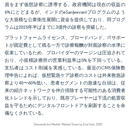
員をまず仮想診察に誘導する。政府機関は現在の収益の
6%にとどまるが、インドのeSanjeevaniプログラムのよう
な大規模な公衆衛生展開に資金を提供しており、同プログ
ラムは2025年半ばまでに3億件の診察を突破した。
プラットフォームライセンス、ブロードバンド、ITサポー
トが固定費として残る一方で診療報酬が対面診察の水準に
収束しているため、プロバイダーのマージンは圧迫されて
おり、小規模診療所の営業利益率は5%を下回っている。
支払者はコスト削減を実感している。最近のCMS保険数
理申告によれば、仮想緊急ケア診察のコストは外来救急診
察より40〜60%低い。患者セグメントの急速な台頭は、従
来の紹介ネットワークを仲介排除する可能性のある消費者
化トレンドを示しており、既存プレーヤーは下流の処置収
益を守るためにデジタルフロントドアを刷新することを余
儀なくされている。