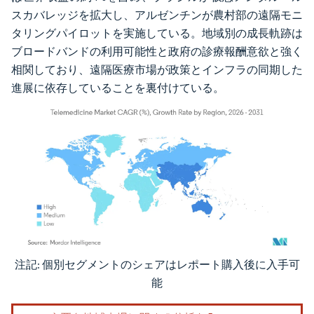
スカバレッジを拡大し、アルゼンチンが農村部の遠隔モニ
タリングパイロットを実施している。地域別の成長軌跡は
ブロードバンドの利用可能性と政府の診療報酬意欲と強く
相関しており、遠隔医療市場が政策とインフラの同期した
進展に依存していることを裏付けている。
注記: 個別セグメントのシェアはレポート購入後に入手可
画像 © Mordor Intelligence。再利用にはCC BY 4.0の表示が必要です。
能