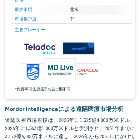
市場
最大市場
北米
市場集中度
中
画像 © Mordor Intelligence。再利用にはCC BY 4.0の表示が必要です。
主要プレーヤー
*免責事項:主要選手の並び順不同
Mordor Intelligenceによる遠隔医療市場分析
遠隔医療市場規模は、2025年に1,325億4,000万米ドル、
2026年に1,563億1,000万米ドルと予測され、2031年までに
3,172億6,000万米ドルに達し、2026年から2031年にかけて