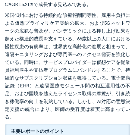
CAGR 15.21%で成長する見込みである。
米国43州における持続的な診療報酬同等性、雇用主負担に
よる仮想プライマリケア契約の拡大、および5Gネットワ
ークの広範な普及が、パンデミックによる押し上げ効果を
超えた構造的成長を支えている。65歳以上の人口における
慢性疾患の有病率は、世界的な高齢化の進展と相まって、
遠隔モニタリングおよび専門医へのアクセス需要を強化し
ている。同時に、サービスプロバイダーは仮想ケアを従業
員福利厚生や支払者プログラムにバンドルすることで、持
続的なサブスクリプション収益を獲得している。電子健康
記録（EHR）と遠隔医療モジュール間の相互運用性の不
足、および国境を越えたライセンス取得の摩擦が、引き続
き稼働率の向上を制約している。しかし、AI対応の意思決
定支援の統合により、医師の受容度は着実に高まってい
る。
主要レポートのポイント