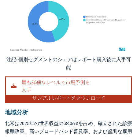
注記: 個別セグメントのシェアはレポート購入後に入手可
画像 © Mordor Intelligence。再利用にはCC BY 4.0の表示が必要です。
能
地域分析
北米は2025年の世界収益の38.06%を占め、確立された診療
報酬政策、高いブロードバンド普及率、および堅調な雇用