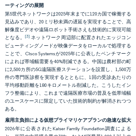
ーティングの展開
第5世代ネットワークは2025年末までに120カ国で稼働する
見込みであり、20ミリ秒未満の遅延を実現することで、高
解像度ビデオや遠隔ロボット手術さえも技術的に実現可能
[3]
となる。
ネットワーク周辺部に配置されたエッジコン
ピューティングノードが映像データをローカルで処理する
ことで、Cisco Systemsが2025年に公表したベンチマーク
によれば帯域幅需要を40%削減できる。中国は農村部の町
に2,500カ所の5G遠隔医療ステーションを設置し、1,500万
件の専門医診察を実現するとともに、1回の受診あたりの
平均移動距離を180キロメートル削減した。こうしたイン
フラ整備により、これまで遠隔医療市場の普及を低帯域幅
のユースケースに限定していた技術的制約が解消されつつ
ある。
雇用主負担による仮想プライマリケアプランの急速な拡大
2026年に公表されたKaiser Family Foundation調査による