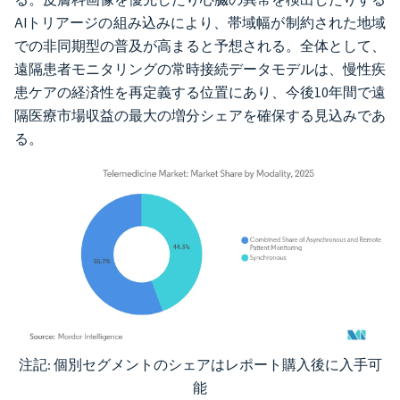
AIトリアージの組み込みにより、帯域幅が制約された地域
での非同期型の普及が高まると予想される。全体として、
遠隔患者モニタリングの常時接続データモデルは、慢性疾
患ケアの経済性を再定義する位置にあり、今後10年間で遠
隔医療市場収益の最大の増分シェアを確保する見込みであ
る。
注記: 個別セグメントのシェアはレポート購入後に入手可
画像 © Mordor Intelligence。再利用にはCC BY 4.0の表示が必要です。
能