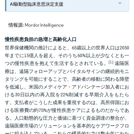
AI駆動型臨床意思決定支援
情報源: Mordor Intelligence
慢性疾患負担の急増と高齢化人口
世界保健機関の推計によると、65歳以上の世界人口は2050
年までに15億人を超え、そのうち60%以上が少なくとも一
[1]
つの慢性疾患を抱えて生活するとされている。
遠隔医
療は、遠隔フォローアップとバイタルサインの継続的モニ
タリングを可能にすることで、高齢者の移動に関わる障壁
を低減し、米国のメディケア・アドバンテージ加入者にお
ける30日以内の再入院を22%削減する早期介入をもたら
す。支払者がこうした成果を重視するのは、高所得国にお
ける医療費の約75%が慢性疾患ケアによるものだからであ
る。人口動態的な圧力と価値に基づく資金調達の整合が、
遠隔医療市場のソリューションを基本的なケアワークフロ
ーに組み込んでいる。これらの構造的な力は数十年にわた