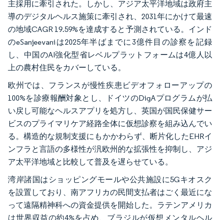
主採用に牽引された。しかし、アジア太平洋地域は政府主
導のデジタルヘルス施策に牽引され、2031年にかけて最速
の地域CAGR 19.59%を達成すると予測されている。インド
のeSanjeevaniは2025年半ばまでに3億件目の診察を記録
し、中国のAI強化型省レベルプラットフォームは4億人以
上の農村住民をカバーしている。
欧州では、フランスが慢性疾患ビデオフォローアップの
100%を診療報酬対象とし、ドイツのDigAプログラムが払
い戻し可能なヘルスアプリを処方し、英国が国民保健サー
ビスのプライマリケア経路全体に仮想診察を組み込んでい
る。構造的な規制支援にもかかわらず、断片化したEHRイ
ンフラと言語の多様性が汎欧州的な拡張性を抑制し、アジ
ア太平洋地域と比較して普及を遅らせている。
湾岸諸国はショッピングモールや公共施設に5Gキオスク
を設置しており、南アフリカの民間支払者はごく最近にな
って遠隔精神科への資金提供を開始した。ラテンアメリカ
は世界収益の約4%を占め、ブラジルが仮想メンタルヘル