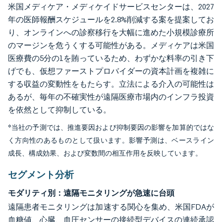
米国メディケア・メディケイドサービスセンターは、2027
年の医師報酬スケジュールを2.8%削減する案を提案してお
り、オンラインへの診察移行を大幅に進めた小規模診療所
のマージンを危うくする可能性がある。メディケアは米国
医療費の5分の1を賄っているため、わずかな料率の引き下
げでも、仮想ファーストプロバイダーの資本計画を複雑に
する収益の変動性をもたらす。立法による介入の可能性は
あるが、毎年の不確実性が遠隔医療市場内のインフラ投資
を依然として抑制している。
*当社の予測では、推進要因および抑制要因の影響を加算的ではな
く方向性のあるものとして扱います。影響予測は、ベースライン
成長、構成効果、および変数間の相互作用を反映しています。
セグメント分析
モダリティ別：遠隔モニタリングが急速に台頭
遠隔患者モニタリングは加速する関心を集め、米国FDAが
血糖値、心臓、血圧センサーの接続型デバイスの連続承認