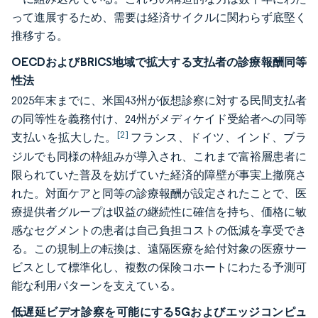
って進展するため、需要は経済サイクルに関わらず底堅く
推移する。
OECDおよびBRICS地域で拡大する支払者の診療報酬同等
性法
2025年末までに、米国43州が仮想診察に対する民間支払者
の同等性を義務付け、24州がメディケイド受給者への同等
[2]
支払いを拡大した。
フランス、ドイツ、インド、ブラ
ジルでも同様の枠組みが導入され、これまで富裕層患者に
限られていた普及を妨げていた経済的障壁が事実上撤廃さ
れた。対面ケアと同等の診療報酬が設定されたことで、医
療提供者グループは収益の継続性に確信を持ち、価格に敏
感なセグメントの患者は自己負担コストの低減を享受でき
る。この規制上の転換は、遠隔医療を給付対象の医療サー
ビスとして標準化し、複数の保険コホートにわたる予測可
能な利用パターンを支えている。
低遅延ビデオ診察を可能にする5Gおよびエッジコンピュ