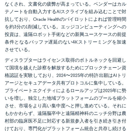
なくされ、文書化の疲弊が高まっている。ベンダーはカル
テノートを自動入力するAIスクライブを組み込むことで対
抗しており、Oracle Healthのパイロットによれば管理時間
を約3分の1削減している。エッジコンピューティングへの
投資は、遠隔ロボット手術などの新興ユースケースの前提
条件となるバッファ遅延のない4Kストリーミングを加速
させている。
ディスラプターはライセンス取得のボトルネックを回避し
て国境を越えた診察を解放するためにブロックチェーン資
格認証を実験しており、2024〜2025年の特許出願はAIトリ
アージとセキュアデータ共有プロトコルに集中している。
プライベートエクイティによるロールアップは2025年に勢
いを増し、独立した地域プラットフォームのプールを縮小
させ、市場をより高い集中度へと押し進めている。それに
もかかわらず、遠隔脳卒中と遠隔精神科のニッチ分野は農
村部の臨床医不足に対応する新規参入者を引き続き引き付
けており、専門化がプラットフォーム統合と共存し続ける