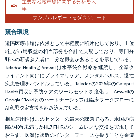
競合環境
遠隔医療市場は依然として中程度に断片化しており、上位
5社が市場収益の相当部分を合計で支配しており、専門分
野への新規参入者に十分な機会があることを示している。
Teladoc HealthとAmwellは水平統合戦略を継続し、企業ク
ライアント向けにプライマリケア、メンタルヘルス、慢性
疾患管理をバンドルしている。Teladocの2025年のCatapult
Health買収は予防ケアのツールセットを強化し、Amwellの
Google Cloudとのパートナーシップは臨床ワークフローに
AI意思決定支援を組み込んでいる。
相互運用性はこのセクターの最大の課題である。米国の病
院の40%未満しかHL7 FHIRのシームレスな交換を実現して
おらず、医師は複数のインターフェースを扱うことを余儀