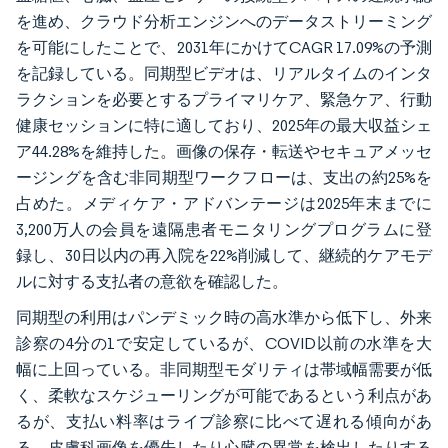
を進め、クラウド分析エンジンへのデータストリーミング
を可能にしたことで、2031年にかけてCAGR 17.09%の予測
を記録している。同期型ビデオは、リアルタイムのインタ
ラクションを必要とするプライマリケア、緊急ケア、行動
健康セッションに特に適しており、2025年の最大収益シェ
ア44.28%を維持した。画像の保存・転送やセキュアメッセ
ージングを含む非同期型ワークフローは、支出の約25%を
占めた。メディケア・アドバンテージは2025年末までに
3,200万人の会員を遠隔患者モニタリングプログラムに登
録し、30日以内の再入院を22%削減して、継続的ケアモデ
ルに対する支払者の意欲を確認した。
同期型の利用はパンデミック時の高水準から低下し、外来
診察の4分の1で安定しているが、COVID以前の水準を大
幅に上回っている。非同期型モダリティは帯域幅需要が低
く、柔軟なスケジューリングが可能であるという利点があ
るが、支払い料率はライブ診察に比べて遅れる傾向があ
る。皮膚科画像を優先したり心臓の異常を検出したりする