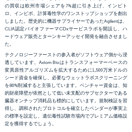
の買収は欧州市場シェアを7%超に引き上げ、インビト
ロ、インビボ、計算毒性学のワンストップショップを創出
しました。歴史的に機器サプライヤーであったAgilentは、
CLIA認定バイオファーマCDxサービスラボを開設し、ハ
ードウェア販売とターンキーアッセイ開発を融合させまし
た。
テクノロジーファーストの参入者がソフトウェア側から浸
透しています。Axiom Bioはトランスフォーマーベースの
変異原性アルゴリズムを拡大するために1,500万米ドルの
シード資金を確保し、必要なウェットラボスクリーニング
を80%削減すると主張しています。ベンチャー資金は、知
的財産障壁が依然として低い未支配のサブセクターである
臓器オンチップ消耗品も標的にしています。規制検証を習
得し、調和されたプロトコルを確立したベンダーが事実上
の標準を設定し、遺伝毒性試験市場内でプレミアム価格設
定を獲得するでしょう。