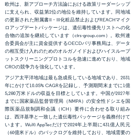
欧州は、新アプローチ方法論における政策リーダーシップ
に支えられ、収益第2位の地位を維持しています。同地域
の更新された附属書II・III化粧品禁止およびREACHマイク
ロアップデートパッケージは、遺伝毒性優先リストへの化
合物の追加を継続しています（cirs-group.com）。欧州連
合委員会が主に資金提供するOECDパリ事務局は、データ
の相互受け入れのためのオルガノイドおよびハイスループ
ットスクリーニングプロトコルを急速に進めており、地域
CROの競争力を強化しています。
アジア太平洋地域は最も急成長している地域であり、2031
年にかけて10.05% CAGRを記録し、予測期間末までに1億
5,280万米ドルの収益を目標としています。中国が2027年
までに国家薬品監督管理局（NMPA）の安全性ドシエを国
際医薬品規制調和会議（ICH）要件に合わせる取り組み
は、西洋基準と一致した遺伝毒性パッケージを義務付けて
います。WuXi AppTecだけで2024年上半期に431億人民元
（60億米ドル）のバックログを維持しており、地域需要の