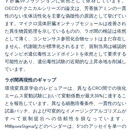
ト肝臓S9フラクションに依然として依存しています。
OECDテクニカルシリーズの論文は、芳香族アミンの一貫
性のない生体活性化を主要な偽陰性の原因として挙げてい
ます。マイクロ流体肝臓オンチップモジュールは改善され
た異生物質処理を示しているものの、ラボ間の検証は依然
として薄く、コンセンサス参照化合物セットはまだ存在し
ません。代謝能力が標準化されるまで、規制当局は確認的
なインビボ遺伝毒性エンドポイントを依然として要求する
可能性があり、遺伝毒性試験の近期的な上昇余地を削減し
ています。
ラボ間再現性のギャップ
環境変異原学会のレビュアーは、異なるCRO間での強化
エームス変動試験において変動係数が最大30%に達するこ
とを報告しています。異なる細胞培養条件、一貫性のない
試薬バッチ、および可変的なイメージングアルゴリズムが
すべて規制提出への信頼性を損なっています。
MilliporeSigmaなどのベンダーは、5つのアッセイを単一の