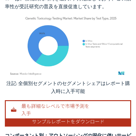
率性が受託研究の普及を直接促進しています。
注記: 全個別セグメントのセグメントシェアはレポート購
画像 © Mordor Intelligence。再利用にはCC BY 4.0の表示が必要です。
入時に入手可能
コンポーネント別：アウトソーシングの深化に伴いサービ