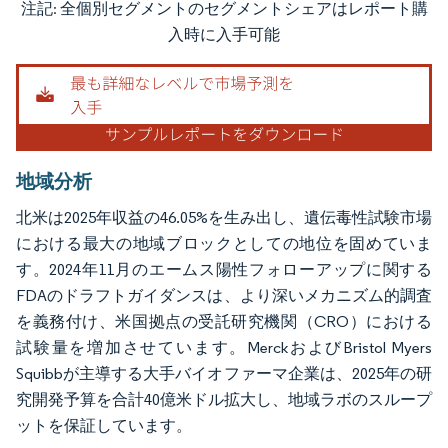
注記: 全個別セグメントのセグメントシェアはレポート購
画像 © Mordor Intelligence。再利用にはCC BY 4.0の表示が必要です。
入時に入手可能
地域分析
北米は2025年収益の46.05%を生み出し、遺伝毒性試験市場
における最大の地域ブロックとしての地位を固めていま
す。2024年11月のエームス陽性フォローアップに関する
FDAのドラフトガイダンスは、より深いメカニズム的調査
を義務付け、米国拠点の受託研究機関（CRO）における
試験量を増加させています。MerckおよびBristol Myers
Squibbが主導する大手バイオファーマ企業は、2025年の研
究開発予算を合計40億米ドル拡大し、地域ラボのスループ
ットを保証しています。