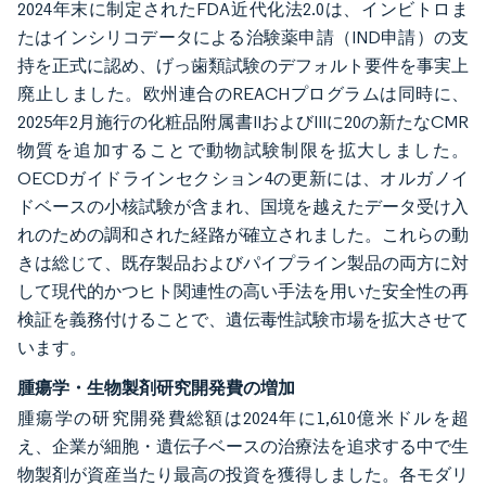
2024年末に制定されたFDA近代化法2.0は、インビトロま
たはインシリコデータによる治験薬申請（IND申請）の支
持を正式に認め、げっ歯類試験のデフォルト要件を事実上
廃止しました。欧州連合のREACHプログラムは同時に、
2025年2月施行の化粧品附属書IIおよびIIIに20の新たなCMR
物質を追加することで動物試験制限を拡大しました。
OECDガイドラインセクション4の更新には、オルガノイ
ドベースの小核試験が含まれ、国境を越えたデータ受け入
れのための調和された経路が確立されました。これらの動
きは総じて、既存製品およびパイプライン製品の両方に対
して現代的かつヒト関連性の高い手法を用いた安全性の再
検証を義務付けることで、遺伝毒性試験市場を拡大させて
います。
腫瘍学・生物製剤研究開発費の増加
腫瘍学の研究開発費総額は2024年に1,610億米ドルを超
え、企業が細胞・遺伝子ベースの治療法を追求する中で生
物製剤が資産当たり最高の投資を獲得しました。各モダリ