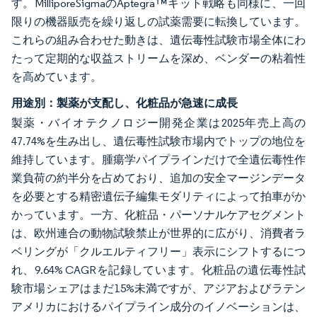
す。MilliporeSigmaのAptegra™キット戦略も同様に、一回
限りの機器販売を繰り返しの試薬需要に転換しています。
これらの組み合わせた動きは、遺伝毒性試験市場全体にわ
たって定期的な収益ストリームを深め、ベンダーの粘着性
を高めています。
用途別：製薬が支配し、化粧品が急速に成長
製薬・バイオテクノロジー開発企業は2025年売上高の
47.74%を生み出し、遺伝毒性試験市場内でトップの地位を
維持しています。腫瘍学パイプラインだけで全遺伝毒性作
業負荷の約半分を占めており、追加の安全マージンデータ
を必要とする精密遺伝子編集モダリティによって拍車がか
かっています。一方、化粧品・パーソナルケアセグメント
は、欧州連合の動物試験禁止が世界的に広がり、消費者ラ
ベリングが「クルエルティフリー」表示にシフトするにつ
れ、9.64% CAGRを記録しています。化粧品の遺伝毒性試
験市場シェアはまだ15%未満ですが、アジアおよびラテン
アメリカにおけるパイプライン成分のイノベーションは、