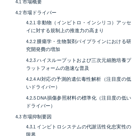
4.1 市場概要
4.2 市場ドライバー
4.2.1 非動物（インビトロ・インシリコ）アッセ
イに対する規制上の推進力の高まり
4.2.2 腫瘍学・生物製剤パイプラインにおける研
究開発費の増加
4.2.3 ハイスループットおよび三次元細胞培養プ
ラットフォームの急速な普及
4.2.4 AI対応の予測的遺伝毒性解析（注目度の低
いドライバー）
4.2.5 DNA損傷参照材料の標準化（注目度の低い
ドライバー）
4.3 市場抑制要因
4.3.1 インビトロシステムの代謝活性化忠実性の
限界