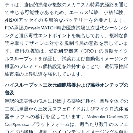
ティは、遺伝的損傷が複数のメカニズム特異的経路を通じ
て生じる可能性があるため、エームス試験、小核試験、
γH2AXアッセイの多層的なバッテリーを必要とします。
FDA承認のmyeloMATCH精密医療試験は次世代シーケンシ
ングと遺伝毒性エンドポイントを統合しており、複雑な多
読み取りデザインに対する規制当局の意欲を示していま
す。費用の増加は、受託研究機関（CRO）の長期サイク
ルスループットを保証し、試薬および自動化イメージング
機器のプレミアム価格設定を維持することで、遺伝毒性試
験市場の上昇軌道を強化しています。
ハイスループット三次元細胞培養および臓器オンチップの
普及
翻訳的忠実性の低さに起因する薬物消耗が、業界全体での
二次元単層から三次元スフェロイドおよびマイクロ流体臓
器チップへの移行を促しています。Molecular Devicesの
CellXpress.aiプラットフォームは、週当たり数千のスフェ
ロイドの播種、培養、ハイコンテントイメージングを自動