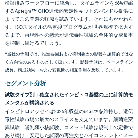
検証済みワークフローに統合し、タイムラインを66%短縮
するAptegra™ CHO遺伝的安定性キットのバンドル提供に
よってこの問題の軽減を試みています。それにもかかわら
ず、ISOスタイルの習熟度プログラムが世界規模で拡大す
るまで、再現性への懸念が遺伝毒性試験の全体的な成長率
を抑制し続けるでしょう。
*当社の予測では、推進要因および抑制要因の影響を加算的ではな
く方向性のあるものとして扱います。影響予測は、ベースライン
成長、構成効果、および変数間の相互作用を反映しています。
セグメント分析
試験タイプ別：確立されたインビトロ基盤の上に計算的モ
メンタムが構築される
インビトロアッセイは2025年収益の64.62%を維持し、遺伝
毒性試験市場の最大のスライスを支えています。細菌逆変
異試験、哺乳類小核試験、コメット試験は規制上の定番で
あり続け、安定した試薬の再注文とハイコンテントイメー