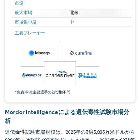
市場
最大市場
北米
市場集中度
中
画像 © Mordor Intelligence。再利用にはCC BY 4.0の表示が必要です。
主要プレーヤー
*免責事項:主要選手の並び順不同
Mordor Intelligenceによる遺伝毒性試験市場分
析
遺伝毒性試験市場規模は、2025年の3億5,805万米ドルから