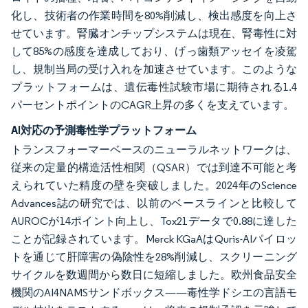
化し、技術者の作業時間を80%削減し、検出感度を向上さ
せています。腎臓オンチップシステムは現在、腎毒性に対
して85%の感度を達成しており、げっ歯類アッセイを凌駕
し、規制当局の受け入れを加速させています。このような
プラットフォームは、遺伝毒性試験市場に期待される1.4
パーセントポイントのCAGR上昇の多くを支えています。
AI対応の予測毒性学プラットフォーム
トランスフォーマーベースのニューラルネットワークは、
従来の定量的構造活性相関（QSAR）では到達不可能と考
えられていた精度の壁を突破しました。2024年のScience
Advances誌の研究では、以前のベースラインと比較して
AUROCが14ポイント向上し、Tox21データで0.88に達した
ことが記録されています。Merck KGaAはQuris-AIパイロッ
トを通じて肝障害の偽陰性を28%削減し、スクリーニング
サイクルを数週間から数日に短縮しました。欧州食品安全
機関のAI4NAMSサンドボックス——毒性学ドシエの言語モ