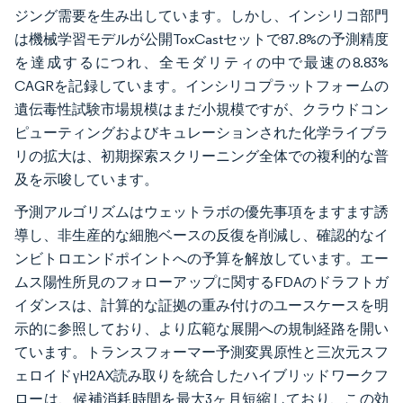
ジング需要を生み出しています。しかし、インシリコ部門
は機械学習モデルが公開ToxCastセットで87.8%の予測精度
を達成するにつれ、全モダリティの中で最速の8.83%
CAGRを記録しています。インシリコプラットフォームの
遺伝毒性試験市場規模はまだ小規模ですが、クラウドコン
ピューティングおよびキュレーションされた化学ライブラ
リの拡大は、初期探索スクリーニング全体での複利的な普
及を示唆しています。
予測アルゴリズムはウェットラボの優先事項をますます誘
導し、非生産的な細胞ベースの反復を削減し、確認的なイ
ンビトロエンドポイントへの予算を解放しています。エー
ムス陽性所見のフォローアップに関するFDAのドラフトガ
イダンスは、計算的な証拠の重み付けのユースケースを明
示的に参照しており、より広範な展開への規制経路を開い
ています。トランスフォーマー予測変異原性と三次元スフ
ェロイドγH2AX読み取りを統合したハイブリッドワークフ
ローは、候補消耗時間を最大3ヶ月短縮しており、この効