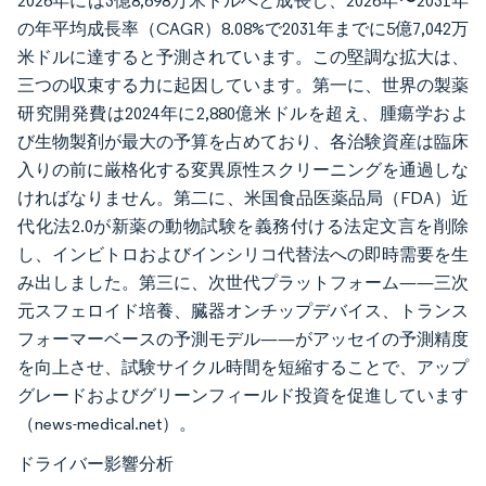
2026年には3億8,698万米ドルへと成長し、2026年〜2031年
の年平均成長率（CAGR）8.08%で2031年までに5億7,042万
米ドルに達すると予測されています。この堅調な拡大は、
三つの収束する力に起因しています。第一に、世界の製薬
研究開発費は2024年に2,880億米ドルを超え、腫瘍学およ
び生物製剤が最大の予算を占めており、各治験資産は臨床
入りの前に厳格化する変異原性スクリーニングを通過しな
ければなりません。第二に、米国食品医薬品局（FDA）近
代化法2.0が新薬の動物試験を義務付ける法定文言を削除
し、インビトロおよびインシリコ代替法への即時需要を生
み出しました。第三に、次世代プラットフォーム——三次
元スフェロイド培養、臓器オンチップデバイス、トランス
フォーマーベースの予測モデル——がアッセイの予測精度
を向上させ、試験サイクル時間を短縮することで、アップ
グレードおよびグリーンフィールド投資を促進しています
（news-medical.net）。
ドライバー影響分析