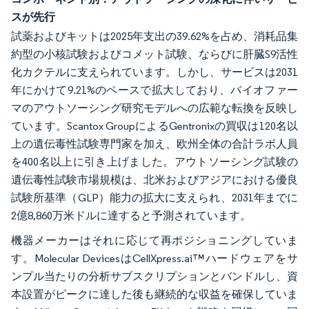
スが先行
試薬およびキットは2025年支出の39.62%を占め、消耗品集
約型の小核試験およびコメット試験、ならびに肝臓S9活性
化カクテルに支えられています。しかし、サービスは2031
年にかけて9.21%のペースで拡大しており、バイオファー
マのアウトソーシング研究モデルへの広範な転換を反映し
ています。Scantox GroupによるGentronixの買収は120名以
上の遺伝毒性試験専門家を加え、欧州全体の合計ラボ人員
を400名以上に引き上げました。アウトソーシング試験の
遺伝毒性試験市場規模は、北米およびアジアにおける優良
試験所基準（GLP）能力の拡大に支えられ、2031年までに
2億8,860万米ドルに達すると予測されています。
機器メーカーはそれに応じて再ポジショニングしていま
す。Molecular DevicesはCellXpress.ai™ハードウェアをサ
ンプル当たりの分析サブスクリプションとバンドルし、資
本設置がピークに達した後も継続的な収益を確保していま