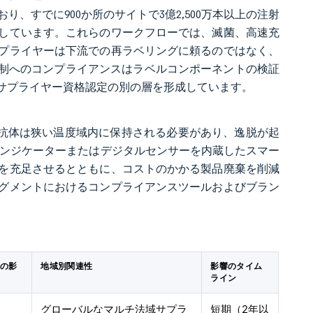
おり、すでに900か所のサイトで3億2,500万本以上の注射
しています。これらのワークフローでは、滅菌、高速充
プライヤーは下流での再ラベリングに頼るのではなく、
システム規制へのコンプライアンスはラベルコンポーネントの検証
サプライヤー資格認定の別の層を形成しています。
ナル抗体は狭い温度域内に保持される必要があり、逸脱が起
インジケーターまたはデジタルセンサーを内蔵したスマー
を充足させるとともに、コストのかかる製品廃棄を削減
グメントにおけるコンプライアンスツールおよびブラン
への影
地域別関連性
影響のタイム
ライン
グローバルなマルチ法域サプラ
短期（2年以