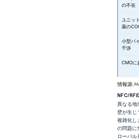
の不在
ユニッ
薬のCO
小型バ
干渉
CMO
情報源: Mord
NFC/
異なる地
壁が生じ
複雑化し
の問題に
ローバル