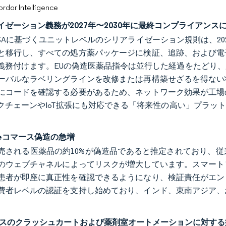
or Intelligence
イゼーション義務が2027年〜2030年に最終コンプライアンス
CSAに基づくユニットレベルのシリアライゼーション規則は、2
と移行し、すべての処方薬パッケージに検証、追跡、および電
義務付けます。EUの偽造医薬品指令は並行した経過をたどり
ーバルなラベリングラインを改修または再構築せざるを得ない
にコードを確認する必要があるため、ネットワーク効果が工場
クチェーンやIoT拡張にも対応できる「将来性の高い」プラッ
eコマース偽造の急増
売される医薬品の約10%が偽造品であると推定されており、
のウェブチャネルによってリスクが増大しています。スマート
患者が即座に真正性を確認できるようになり、検証責任がエン
費者レベルの認証を支持し始めており、インド、東南アジア、
ベースのクラッシュカートおよび薬剤室オートメーションに対す