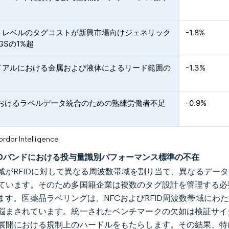
トレベルのタグコストが新興市場向けジェネリック
-1.8%
GSの1%超
イアルにおける金属および液体によるリード範囲の
-1.3%
におけるラベルデータ統合のための熟練労働者不足
-0.9%
or Intelligence
RFIDバンドにおける投与量識別パフォーマンス標準の不在
域がRFIDに対して異なる周波数帯域を割り当て、異なるデー
ています。そのため多国籍企業は複数のタグ設計を管理する必
ます。医薬品ラベリングは、NFCおよびRFID周波数帯域に
悩まされています。統一されたベンチマークの欠如は検証サイ
展開における規制上のハードルをもたらします。その結果、特