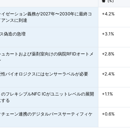
響（%）
イゼーション義務が2027年〜2030年に最終コ
+4.2%
イアンスに到達
ース偽造の急増
+3.1%
シュカートおよび薬剤室向けの病院RFIDオートメ
+2.8%
ン
受性バイオロジクスにはセンサーラベルが必要
+2.4%
のフレキシブルNFC ICがユニットレベルの展開
+1.1%
にする
クチェーン連携のデジタルバースサーティフィケ
+0.6%