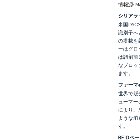
情報源: Mord
シリアラ
米国DS
識別子へ
の搭載を
ーはグロ
は調剤前
なブロッ
ます。
ファーマ
世界で販
ューマー
により、
ような消
す。
RFID