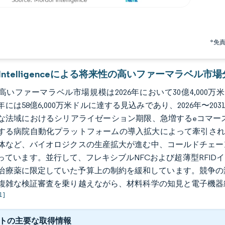
*免
or Intelligenceによる将来性の高いファーマラベル市
いファーマラベル市場規模は2026年において30億4,000万米
1年には58億6,000万米ドルに達する見込みであり、2026年〜20
な法域におけるシリアライゼーション期限、急増するeコマース
する病院自動化プラットフォームの導入拡大によって牽引され
体など、バイオロジクスの生産拡大が進む中、コールドチェー
っています。並行して、フレキシブルNFCおよび超薄型RFI
療薬に限定していた予算上の制約を緩和しています。競争の激しさは、F
複雑な検証審査を乗り越えながら、材料科学の知見と電子機器
1]
トの主要な取得情報