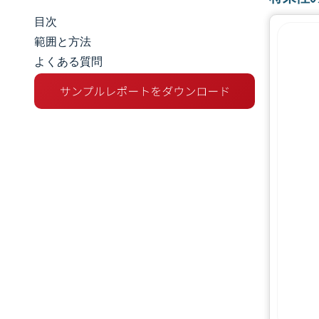
目次
市場規模とシェア
範囲と方法
よくある質問
市場分析
トレンドとインサイト
セグメント分析
地理分析
規制環境
競争環境
主要プレーヤー
機会と展望