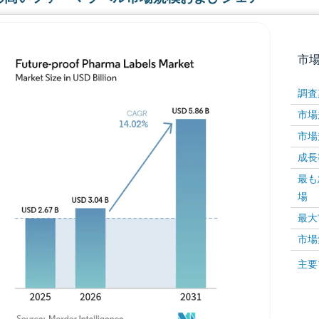
市
調査
市場規
市場規
成長率 
最も
場
画像 © Mordor Intelligence。再利用にはCC BY 4
最大
市場
画像 ©
主要