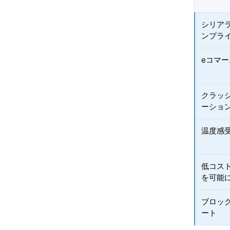
シリアラ
ンプラ
eコマ
クラッ
ーショ
温度感
低コスト
を可能
ブロッ
ート