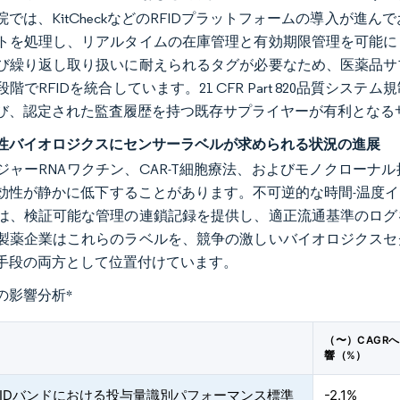
では、KitCheckなどのRFIDプラットフォームの導入が進んで
トを処理し、リアルタイムの在庫管理と有効期限管理を可能に
び繰り返し取り扱いに耐えられるタグが必要なため、医薬品サ
階でRFIDを統合しています。21 CFR Part 820品質
び、認定された監査履歴を持つ既存サプライヤーが有利となる
性バイオロジクスにセンサーラベルが求められる状況の進展
ジャーRNAワクチン、CAR-T細胞療法、およびモノクロー
効性が静かに低下することがあります。不可逆的な時間-温度
は、検証可能な管理の連鎖記録を提供し、適正流通基準のログ
製薬企業はこれらのラベルを、競争の激しいバイオロジクスセ
手段の両方として位置付けています。
の影響分析
*
（〜）CAGR
響（%）
RFIDバンドにおける投与量識別パフォーマンス標準
-2.1%