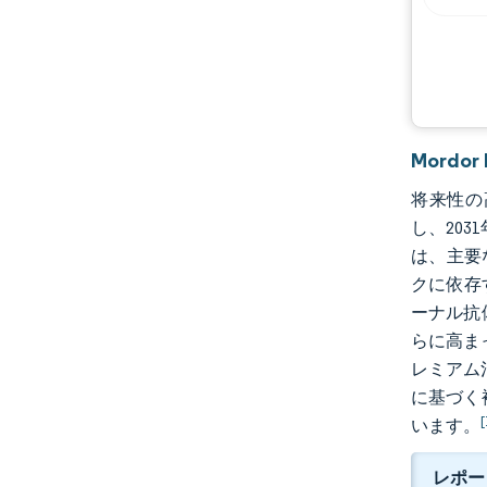
業界の動向
Mord
将来性の高
し、203
は、主要
クに依存
ーナル抗
らに高ま
レミアム治
に基づく
[
います。
レポー