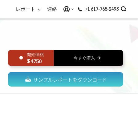
レポート
連絡
+1 617-765-2493
4750