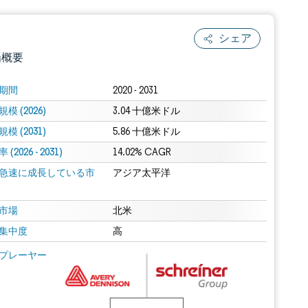
シェア
場概要
期間
2020 - 2031
模 (2026)
3.04 十億米ドル
模 (2031)
5.86 十億米ドル
(2026 - 2031)
14.02% CAGR
急速に成長している市
アジア太平洋
.0の表示が必要です。
市場
北米
集中度
高
 Mordor Intelligence。再利用にはCC BY 4.0の表示が必要です。
プレーヤー