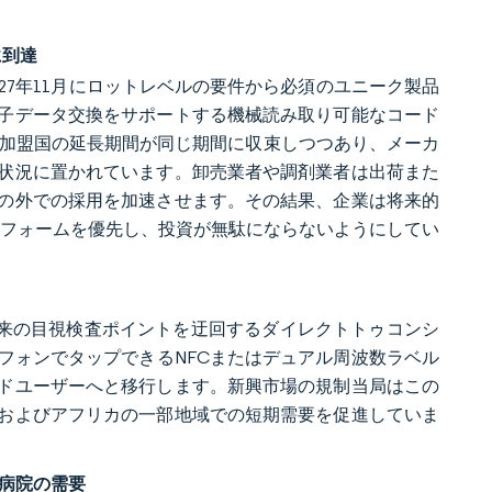
に到達
027年11月にロットレベルの要件から必須のユニーク製品
子データ交換をサポートする機械読み取り可能なコード
、加盟国の延長期間が同じ期間に収束しつつあり、メーカ
状況に置かれています。卸売業者や調剤業者は出荷また
の外での採用を加速させます。その結果、企業は将来的
トフォームを優先し、投資が無駄にならないようにしてい
従来の目視検査ポイントを迂回するダイレクトトゥコンシ
フォンでタップできるNFCまたはデュアル周波数ラベル
ドユーザーへと移行します。新興市場の規制当局はこの
およびアフリカの一部地域での短期需要を促進していま
る病院の需要