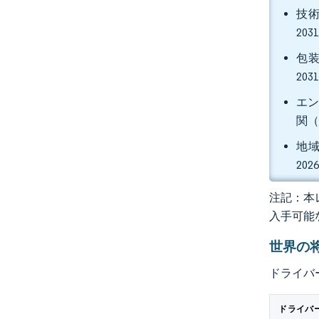
技術
20
包装
20
エン
関（
地域
20
注記：本レ
入手可能
世界の
ドライバ
ドライバ