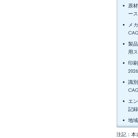
原材
ース
メカ
CA
製品
用ス
印刷
20
識別
CA
エン
記
地域
注記：本レ