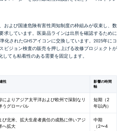
、および国連危険有害性周知制度の枠組みが収束し、数
要求しています。医薬品ラインは出所を確認するために
化されたGHSアイコンに交換しています。2025年にコ
スビジョン検査の販売を押し上げる改修プロジェクトが
化しても粘着性のある需要を固定します。
連性
影響の時間
軸
存によりアジア太平洋および欧州で深刻なリ
短期（2
伴うグローバル
年以内）
よび北米、拡大生産者責任の成熟に伴いアジ
中期
洋へ拡大
（2〜4