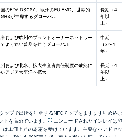
国のFDA DSCSA、欧州のEU FMD、世界的
長期（4
なGHSが主導するグローバル
年以
上）
北米および欧州のブランドオーナーネットワー
中期
クでより速い普及を伴うグローバル
（2〜4
年）
欧州および北米、拡大生産者責任制度の成熟に
長期（4
伴いアジア太平洋へ拡大
年以
上）
タップで出所を証明するNFCチップをますます埋め込む
[1]
ントを高めています。
エンコードされたインレイは印
ターは単価上昇の恩恵を受けています。主要なハンドセッ