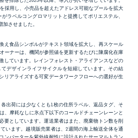
を排除した2025年以降、導入が勢いを増しています。
グを採用し、小売品を超えたアドレス可能なプールを拡大
ーがラベルコングロマリットと提携してポリエステル、
増加させました。
換え食品シンボルがテキスト領域を拡大し、再スケール
オーナーは、機関が参照値を更新するたびに陳腐化在庫
激しています。レインフォレスト・アライアンスなどの
してデザインライフサイクルを短縮しています。その結
シリアライズする可変データワークフローへの選好が生
おり、各出荷には少なくとも1枚の住所ラベル、返品タグ、そ
は、摩耗なしに氷点下以下のコールドチェーンレーンと
必要としています。運送業者はまた、廃棄物トン数を削
ています。越境販売業者は、2週間の海上輸送全体を通
コンバーターを紫外線耐性に設計されたサーマルトラン