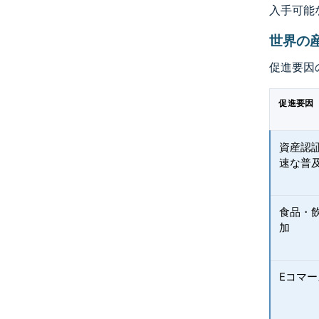
入手可能
世界の
促進要因
促進要因
資産認
速な普
食品・
加
Eコマ