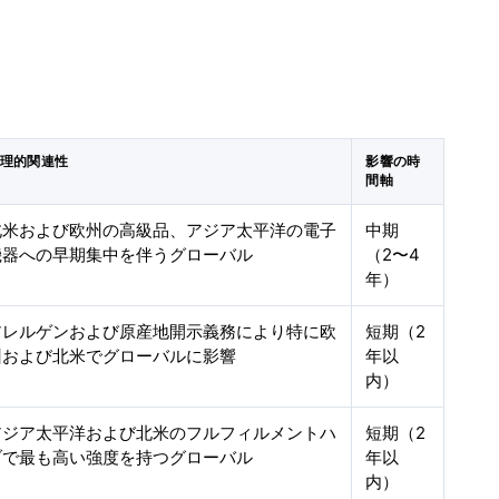
理的関連性
影響の時
間軸
北米および欧州の高級品、アジア太平洋の電子
中期
機器への早期集中を伴うグローバル
（2〜4
年）
アレルゲンおよび原産地開示義務により特に欧
短期（2
州および北米でグローバルに影響
年以
内）
アジア太平洋および北米のフルフィルメントハ
短期（2
ブで最も高い強度を持つグローバル
年以
内）