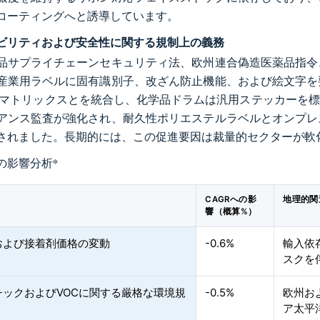
コーティングへと誘導しています。
ビリティおよび安全性に関する規制上の義務
品サプライチェーンセキュリティ法、欧州連合偽造医薬品指令
産業用ラベルに固有識別子、改ざん防止機能、および絵文字を
タマトリックスとを統合し、化学品ドラムは汎用ステッカーを標準
アンス監査が強化され、耐久性ポリエステルラベルとオンプレ
されました。長期的には、この促進要因は裁量的セクターが軟
の影響分析
*
CAGRへの影
地理的関
響（概算%）
および接着剤価格の変動
-0.6%
輸入依
スクを
チックおよびVOCに関する厳格な環境規
-0.5%
欧州お
ア太平