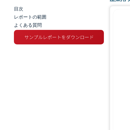
目次
市場規模とシェア
レポートの範囲
よくある質問
市場分析
トレンドとインサイト
セグメント分析
地理分析
競争環境
主要プレーヤー
業界の動向