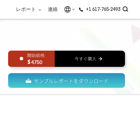
レポート
連絡
+1 617-765-2493
4750