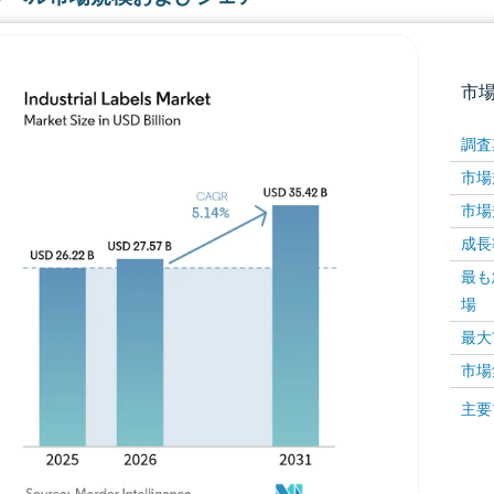
市
調査
市場規
市場規
成長率 
最も
場
画像 © Mordor Intelligence。再利用にはCC BY 4
最大
市場
画像 ©
主要