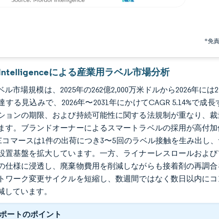
*免
r Intelligenceによる産業用ラベル市場分析
ル市場規模は、2025年の262億2,000万米ドルから2026年には27
達する見込みで、2026年〜2031年にかけてCAGR 5.14
ションの期限、および持続可能性に関する法規制が重なり、裁
ます。ブランドオーナーによるスマートラベルの採用が高付加
Eコマースは1件の出荷につき3〜5回のラベル接触を生み出し
設置基盤を拡大しています。一方、ライナーレスロールおよび
の仕様に浸透し、廃棄物費用を削減しながらも接着剤の再調合
トワーク変更サイクルを短縮し、数週間ではなく数日以内にコ
減しています。
ポートのポイント