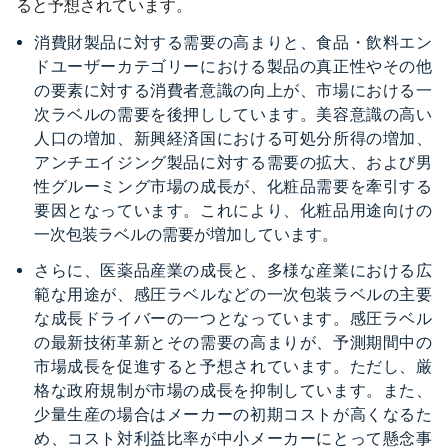
ると予想されています。
消費財製品に対する需要の高まりと、食品・飲料エン
ドユーザーカテゴリーにおける製品の真正性やその他
の要素に対する消費者意識の向上が、市場における一
次ラベルの需要を後押ししています。美容意識の高い
人口の増加、新興経済国における可処分所得の増加、
アンチエイジング製品に対する需要の拡大、および男
性グルーミング市場の成長が、化粧品需要を牽引する
要因となっています。これにより、化粧品用途向けの
一次包装ラベルの需要が増加しています。
さらに、医薬品産業の成長と、多様な産業における広
範な用途が、感圧ラベルなどの一次包装ラベルの主要
な成長ドライバーの一つとなっています。感圧ラベル
の最新技術革新とその需要の高まりが、予測期間中の
市場成長を促進すると予想されています。ただし、厳
格な政府規制が市場の成長を抑制しています。また、
少量生産の場合はメーカーの初期コストが高くなるた
め、コスト対利益比率が中小メーカーにとって懸念事