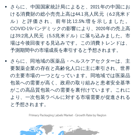
さらに、中国国家統計局によると、2021年の中国にお
ける消費財の総小売売上高は44.1兆人民元（6.2兆米ド
ル）と評価され、前年比12.5%増を示しました。
COVID-19パンデミックの影響により、2020年の売上高
は39.2兆人民元（5.5兆米ドル）に落ち込みました。市
場は今後回復する見込みです。この消費トレンドは、
予測期間中の市場成長を牽引すると予想されます。
さらに、同地域の医薬品・ヘルスケアセクターは、主
要製薬企業の存在と高齢化人口に主に牽引され、世界
の主要市場の一つとなっています。同地域では医薬品
包装への需要が高く、政府の取り組みと患者安全基準
がこの高品質包装への需要を裏付けています。これに
より、一次包装ラベルに対する市場需要が促進される
と予想されます。