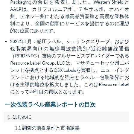
Packagingの合併を発表しました。Western Shieldと
AALPは、カリフォルニア州、テキサス州、オハイオ
州、テネシー州にわたる最高品質基準と高度な業務体
制により、全国の顧客にサービスを提供するのに理想
的な位置にあります。
2022年1月：感圧ラベル、シュリンクスリーブ、および
包装業界向けの無線周波数識別/近距離無線通信
（RFID/NFC）技術のフルサービスプロバイダーである
Resource Label Group, LLCは、マサチューセッツ州エバ
レットを拠点とするQSX Labelsを買収し、ニューイング
ランドにおける地域的な強みとラベル・包装業界にお
ける主導的地位を拡大しました。これはResource Label
にとって23件目の買収となります。
一次包装ラベル産業レポートの目次
1. はじめに
1.1 調査の前提条件と市場定義