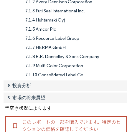
7.1.2 Avery Dennison Corporation
7.1.3 Fuji Seal International Inc.
7.1.4 Huhtamaki Oyj
7.1.5 Amcor Plc
7.1.6 Resource Label Group
7.1.7 HERMA GmbH
7.1.8 R.R. Donnelley & Sons Company
7.1.9 Multi-Color Corporation
7.1.10 Consolidated Label Co.
8. 投資分析
9. 市場の将来展望
**空き状況によります