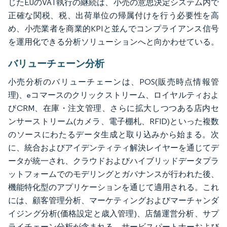
じたEUのVAT執行の継続は、小売の意思決定システム内で
正確な関税、税、出荷単位の帰属付けを行う必要性を高
め、小売業者を商業的KPIと並んでコンプライアンス信号
を運用化できる分析ソリューションへと向かわせている。
バリューチェーン分析
小売分析のバリューチェーンは、POS(販売時点情報管
理)、eコマースのクリックストリーム、ロイヤルティおよ
びCRM、在庫・注文管理、さらに拡大しつつある店内セ
ンサーストリーム(カメラ、電子棚札、RFID)といった複数
のソースにわたるデータ生成と取り込みから始まる。次
に、統合およびアイデンティティ解決レイヤーを通じてデ
ータが統一され、クラウドおよびハイブリッドデータプラ
ットフォームでのモデリングとガバナンスが行われた後、
機能特化型のアプリケーションを通じて適用される。これ
には、顧客管理分析、マーケティングおよびマーチャンダ
イジング分析(価格設定と歳入管理)、店舗運営分析、サプ
ライチェーン分析が含まれる。サービスパートナーおよび