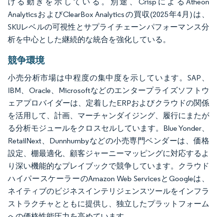
ける動きを示している。別途、CrispによるAtheon
AnalyticsおよびClearBox Analyticsの買収(2025年4月)は、
SKUレベルの可視性とサプライチェーンパフォーマンス分
析を中心とした継続的な統合を強化している。
競争環境
小売分析市場は中程度の集中度を示しています。SAP、
IBM、Oracle、Microsoftなどのエンタープライズソフトウ
ェアプロバイダーは、定着したERPおよびクラウドの関係
を活用して、計画、マーチャンダイジング、履行にまたが
る分析モジュールをクロスセルしています。Blue Yonder、
RetailNext、Dunnhumbyなどの小売専門ベンダーは、価格
設定、棚最適化、顧客ジャーニーマッピングに対応するよ
り深い機能的なプレイブックで競争しています。クラウド
ハイパースケーラーのAmazon Web ServicesとGoogleは、
ネイティブのビジネスインテリジェンスツールをインフラ
ストラクチャとともに提供し、独立したプラットフォーム
への価格性能圧力を高めています。