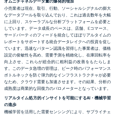
オムニチャネルデータ量の爆発的増加
小売業者は現在、取引、行動、ソーシャルシグナルの膨大
なデータプールを取り込んでおり、これは過去数年を大幅
に上回り、スケーラブルな分析プラットフォームを必要と
しています。データ成長のペースは、店舗、Eコマース、
サードパーティのフィードを統合してほぼリアルタイムの
レポートをサポートする統合データレイクへの投資を促し
ています。迅速なパターン認識を習得した事業者は、価格
設定の俊敏性を高め、需要予測を精緻化し、在庫回転率を
向上させ、これらが総合的に粗利益の改善をもたらしま
す。このデータ急増の管理は、ピーク時のパフォーマンス
ボトルネックを防ぐ弾力的なインフラストラクチャが必要
なため、クラウド需要も加速させます。その結果、分析の
成熟度は商業的な回復力のバロメーターとなっています。
リアルタイム処方的インサイトを可能にするAI・機械学習
の進歩
機械学習を活用した需要センシングにより、サプライチェ