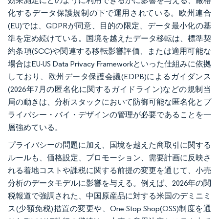
効果測定にどのように利用できるかに影響を与える、厳格
化するデータ保護規制の下で運用されている。欧州連合
(EU)では、GDPRが同意、目的の限定、データ最小化の基
準を定め続けている。国境を越えたデータ移転は、標準契
約条項(SCC)や関連する移転影響評価、または適用可能な
場合はEU-US Data Privacy Frameworkといった仕組みに依拠
しており、欧州データ保護会議(EDPB)によるガイダンス
(2026年7月の匿名化に関するガイドライン)などの規制当
局の動きは、分析スタックにおいて防御可能な匿名化とプ
ライバシー・バイ・デザインの管理が必要であることを一
層強めている。
プライバシーの問題に加え、国境を越えた商取引に関する
ルールも、価格設定、プロモーション、需要計画に反映さ
れる着地コストや課税に関する前提の変更を通じて、小売
分析のデータモデルに影響を与える。例えば、2026年の関
税報道で強調された、中国原産品に対する米国のデミニミ
ス(少額免税)措置の変更や、One-Stop Shop(OSS)制度を通