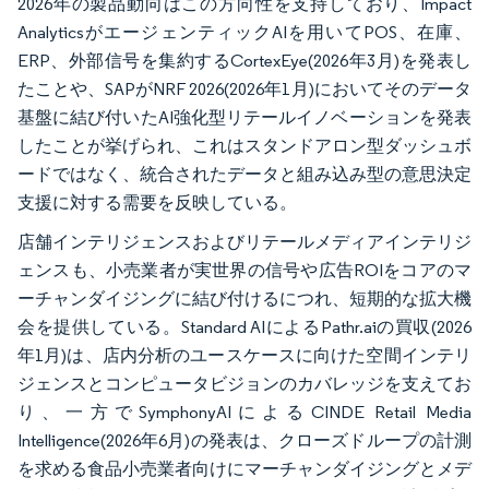
2026年の製品動向はこの方向性を支持しており、Impact
AnalyticsがエージェンティックAIを用いてPOS、在庫、
ERP、外部信号を集約するCortexEye(2026年3月)を発表し
たことや、SAPがNRF 2026(2026年1月)においてそのデータ
基盤に結び付いたAI強化型リテールイノベーションを発表
したことが挙げられ、これはスタンドアロン型ダッシュボ
ードではなく、統合されたデータと組み込み型の意思決定
支援に対する需要を反映している。
店舗インテリジェンスおよびリテールメディアインテリジ
ェンスも、小売業者が実世界の信号や広告ROIをコアのマ
ーチャンダイジングに結び付けるにつれ、短期的な拡大機
会を提供している。Standard AIによるPathr.aiの買収(2026
年1月)は、店内分析のユースケースに向けた空間インテリ
ジェンスとコンピュータビジョンのカバレッジを支えてお
り、一方でSymphonyAIによるCINDE Retail Media
Intelligence(2026年6月)の発表は、クローズドループの計測
を求める食品小売業者向けにマーチャンダイジングとメデ