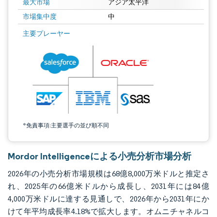
最大市場
アジア太平洋
市場集中度
中
画像 © Mordor Intelligence。再利用にはCC BY 4.0の表示が必要です。
主要プレーヤー
*免責事項:主要選手の並び順不同
Mordor Intelligenceによる小売分析市場分析
2026年の小売分析市場規模は68億8,000万米ドルと推定さ
れ、2025年の66億米ドルから成長し、2031年には84億
4,000万米ドルに達する見通しで、2026年から2031年にか
けて年平均成長率4.18%で拡大します。オムニチャネルコ