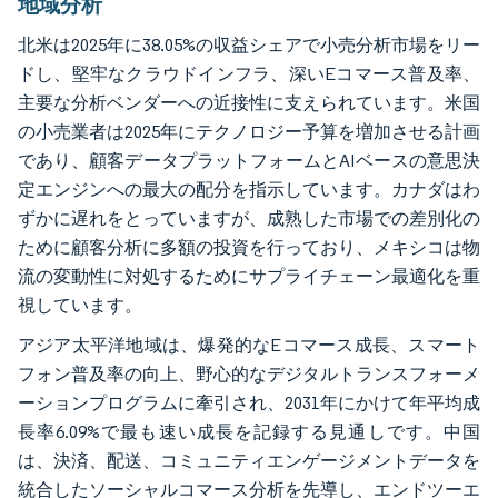
地域分析
北米は2025年に38.05%の収益シェアで小売分析市場をリー
ドし、堅牢なクラウドインフラ、深いEコマース普及率、
主要な分析ベンダーへの近接性に支えられています。米国
の小売業者は2025年にテクノロジー予算を増加させる計画
であり、顧客データプラットフォームとAIベースの意思決
定エンジンへの最大の配分を指示しています。カナダはわ
ずかに遅れをとっていますが、成熟した市場での差別化の
ために顧客分析に多額の投資を行っており、メキシコは物
流の変動性に対処するためにサプライチェーン最適化を重
視しています。
アジア太平洋地域は、爆発的なEコマース成長、スマート
フォン普及率の向上、野心的なデジタルトランスフォーメ
ーションプログラムに牽引され、2031年にかけて年平均成
長率6.09%で最も速い成長を記録する見通しです。中国
は、決済、配送、コミュニティエンゲージメントデータを
統合したソーシャルコマース分析を先導し、エンドツーエ