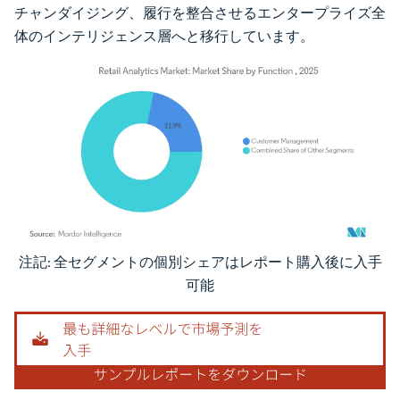
チャンダイジング、履行を整合させるエンタープライズ全
体のインテリジェンス層へと移行しています。
注記: 全セグメントの個別シェアはレポート購入後に入手
画像 © Mordor Intelligence。再利用にはCC BY 4.0の表示が必要です。
可能