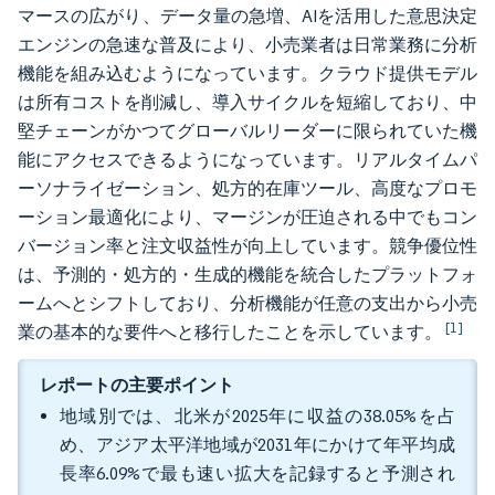
マースの広がり、データ量の急増、AIを活用した意思決定
エンジンの急速な普及により、小売業者は日常業務に分析
機能を組み込むようになっています。クラウド提供モデル
は所有コストを削減し、導入サイクルを短縮しており、中
堅チェーンがかつてグローバルリーダーに限られていた機
能にアクセスできるようになっています。リアルタイムパ
ーソナライゼーション、処方的在庫ツール、高度なプロモ
ーション最適化により、マージンが圧迫される中でもコン
バージョン率と注文収益性が向上しています。競争優位性
は、予測的・処方的・生成的機能を統合したプラットフォ
ームへとシフトしており、分析機能が任意の支出から小売
[1]
業の基本的な要件へと移行したことを示しています。
レポートの主要ポイント
地域別では、北米が2025年に収益の38.05%を占
め、アジア太平洋地域が2031年にかけて年平均成
長率6.09%で最も速い拡大を記録すると予測され