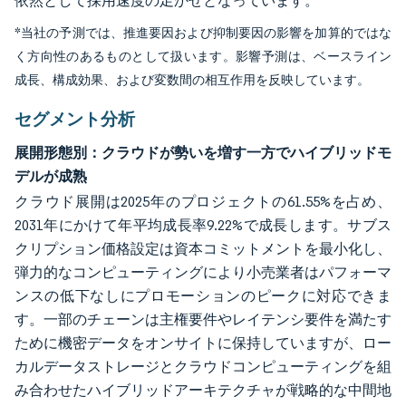
依然として採用速度の足かせとなっています。
*当社の予測では、推進要因および抑制要因の影響を加算的ではな
く方向性のあるものとして扱います。影響予測は、ベースライン
成長、構成効果、および変数間の相互作用を反映しています。
セグメント分析
展開形態別：クラウドが勢いを増す一方でハイブリッドモ
デルが成熟
クラウド展開は2025年のプロジェクトの61.55%を占め、
2031年にかけて年平均成長率9.22%で成長します。サブス
クリプション価格設定は資本コミットメントを最小化し、
弾力的なコンピューティングにより小売業者はパフォーマ
ンスの低下なしにプロモーションのピークに対応できま
す。一部のチェーンは主権要件やレイテンシ要件を満たす
ために機密データをオンサイトに保持していますが、ロー
カルデータストレージとクラウドコンピューティングを組
み合わせたハイブリッドアーキテクチャが戦略的な中間地