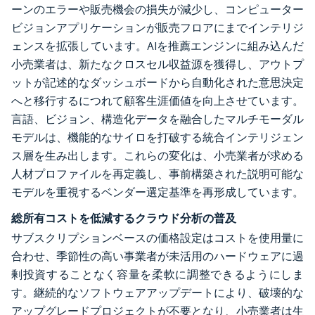
ーンのエラーや販売機会の損失が減少し、コンピューター
ビジョンアプリケーションが販売フロアにまでインテリジ
ェンスを拡張しています。AIを推薦エンジンに組み込んだ
小売業者は、新たなクロスセル収益源を獲得し、アウトプ
ットが記述的なダッシュボードから自動化された意思決定
へと移行するにつれて顧客生涯価値を向上させています。
言語、ビジョン、構造化データを融合したマルチモーダル
モデルは、機能的なサイロを打破する統合インテリジェン
ス層を生み出します。これらの変化は、小売業者が求める
人材プロファイルを再定義し、事前構築された説明可能な
モデルを重視するベンダー選定基準を再形成しています。
総所有コストを低減するクラウド分析の普及
サブスクリプションベースの価格設定はコストを使用量に
合わせ、季節性の高い事業者が未活用のハードウェアに過
剰投資することなく容量を柔軟に調整できるようにしま
す。継続的なソフトウェアアップデートにより、破壊的な
アップグレードプロジェクトが不要となり、小売業者は生