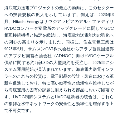
海底電力送電プロジェクトの最近の動向は、このセクター
への投資規模の拡大を示しています。例えば、2023年3
月、Hitachi Energyはサウジアラビアのアル・ファディリ
HVDCコンバータ変電所のアップグレードに関してGCC
相互接続機構と協定を締結し、海底電力送電能力の強化へ
の関心の高まりを示しました。同様に、住友電気工業は
2023年2月、サムスンC&T株式会社からアラブ首長国連邦
のアブダビ国営石油会社（ADNOC）向けHVDCケーブル
供給に関する約2億USDの大型契約を受注し、2025年にシ
ステム運用開始が見込まれています。海底電力送電インフ
ラへのこれらの投資は、電子部品の設計・製造における革
新を促進しており、特に高い効率性と信頼性を維持しなが
ら海底運用の固有の課題に耐えられる部品において顕著で
す。HVDC制御システムとHVDC遮断器の統合は、これら
の複雑な水中ネットワークの安全性と効率性を確保する上
で不可欠です。