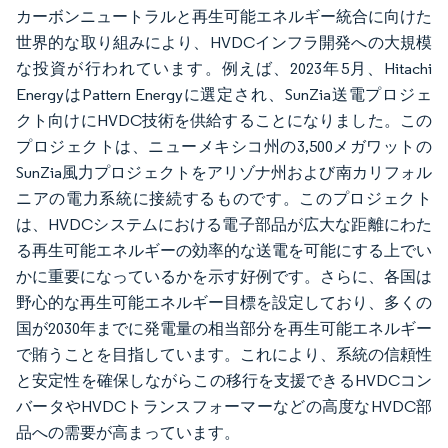
カーボンニュートラルと再生可能エネルギー統合に向けた
世界的な取り組みにより、HVDCインフラ開発への大規模
な投資が行われています。例えば、2023年5月、Hitachi
EnergyはPattern Energyに選定され、SunZia送電プロジェ
クト向けにHVDC技術を供給することになりました。この
プロジェクトは、ニューメキシコ州の3,500メガワットの
SunZia風力プロジェクトをアリゾナ州および南カリフォル
ニアの電力系統に接続するものです。このプロジェクト
は、HVDCシステムにおける電子部品が広大な距離にわた
る再生可能エネルギーの効率的な送電を可能にする上でい
かに重要になっているかを示す好例です。さらに、各国は
野心的な再生可能エネルギー目標を設定しており、多くの
国が2030年までに発電量の相当部分を再生可能エネルギー
で賄うことを目指しています。これにより、系統の信頼性
と安定性を確保しながらこの移行を支援できるHVDCコン
バータやHVDCトランスフォーマーなどの高度なHVDC部
品への需要が高まっています。