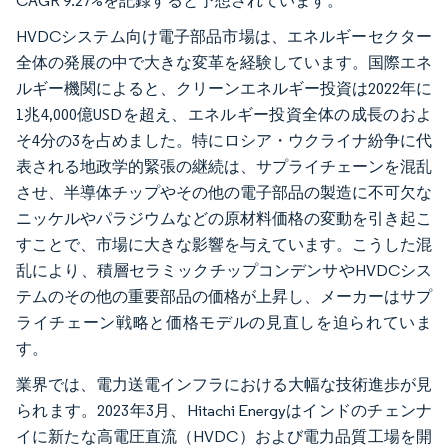
CAGR 9.27%を記録すると予想されています。
HVDCシステム向け電子部品市場は、エネルギーセクター
全体の発展の中で大きな変革を経験しています。国際エネ
ルギー機関によると、クリーンエネルギー投資は2022年に
1兆4,000億USDを超え、エネルギー投資全体の成長のおよ
そ4分の3を占めました。特にロシア・ウクライナ紛争に代
表される地政学的緊張の継続は、サプライチェーンを混乱
させ、半導体チップやその他の電子部品の製造に不可欠な
ニッケルやパラジウムなどの原材料価格の変動を引き起こ
すことで、市場に大きな影響を与えています。こうした混
乱により、積層セラミックチップコンデンサやHVDCシス
テムのその他の重要部品の価格が上昇し、メーカーはサプ
ライチェーン戦略と価格モデルの見直しを迫られていま
す。
業界では、電力送電インフラにおける大幅な技術進歩が見
られます。2023年3月、Hitachi Energyはインドのチェンナ
イに新たな高電圧直流（HVDC）および電力品質工場を開