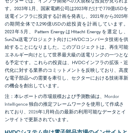
セクターでは、インフラ開発への大規模な投資が見られま
す。2023年1月、国家電網公司は2023年だけで770億USDを
送電インフラに投資する計画を発表し、2021年から2025年
の期間全体で3,290億USDの総投資を計画しています。
2023年5月、Pattern EnergyはHitachi Energyを選定し、
SunZia送電プロジェクト向けにHVDCコンバータ技術を供
給することになりました。このプロジェクトは、再生可能
エネルギー向けとして世界最大級の送電リンクの一つとな
る予定です。これらの投資は、HVDCインフラの拡張・近
代化に対する業界のコミットメントを反映しており、高度
な電子部品への需要を牽引し、セクターにおける技術革新
の機会を創出しています。
注：本レポートの市場規模および予測数値は、Mordor
Intelligence 独自の推定フレームワークを使用して作成さ
れており、2026年1月時点の最新の利用可能なデータとイ
ンサイトで更新されています。
HVDCシステム向け電子部品市場のインサイトと