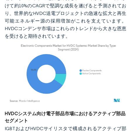
けて約10%のCAGRで堅調な成長を遂げると予測されてお
り、世界的なHVDC送電プロジェクトの急速な拡大と再生
可能エネルギー源の採用増加がこれを支えています。
HVDCコンデンサ市場はこれらのトレンドから大きな恩恵
を受けると期待されています。
画像 © Mordor Intelligence。再利用にはCC BY 4.0の表示が必要です。
HVDCシステム向け電子部品市場におけるアクティブ部品
セグメント
IGBTおよびHVDCサイリスタで構成されるアクティブ部