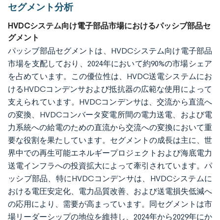
セグメント分析
HVDCシステム向け電子部品市場におけるパッシブ部品セ
グメント
パッシブ部品セグメントは、HVDCシステム向け電子部品
市場を支配しており、2024年において約90%の市場シェア
を占めています。この優位性は、HVDC送電システムにお
けるHVDCコンデンサおよび抵抗器の広範な使用によって
支えられています。HVDCコンデンサは、交流から直流へ
の変換、HVDCコンバータ変電所間の電力送電、および電
力系統への給電のための直流から交流への変換において重
要な役割を果たしています。セグメントの成長は主に、世
界中での再生可能エネルギープロジェクトおよび海底電力
送電インフラへの投資拡大によって牽引されています。パ
ッシブ部品、特にHVDCコンデンサは、HVDCシステムに
おける電圧安定化、電力品質改善、および送電損失低減へ
の応用により、需要が高まっています。同セグメントは市
場リーダーシップの地位を維持し、2024年から2029年にか