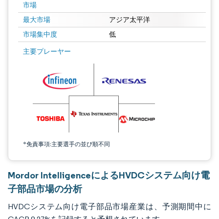
市場
最大市場
アジア太平洋
市場集中度
低
画像 © Mordor Intelligence。再利用にはCC BY 4.0の表示が必要です。
主要プレーヤー
*免責事項:主要選手の並び順不同
Mordor IntelligenceによるHVDCシステム向け電
子部品市場の分析
HVDCシステム向け電子部品市場産業は、予測期間中に