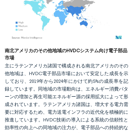
画像 © Mordor Intelligence。再利用にはCC BY 4.0の表示が必要です。
南北アメリカのその他地域のHVDCシステム向け電子部品
市場
主にラテンアメリカ諸国で構成される南北アメリカのその
他地域は、HVDC電子部品市場において安定した成長を示
しており、2019年から2024年にかけて約5%の成長率を記
録しています。同地域の市場動向は、エネルギー消費パタ
ーンの増加と再生可能エネルギー源の採用拡大によって形
成されています。ラテンアメリカ諸国は、増大する電力需
要に対応するため、電力送電インフラの近代化を積極的に
推進しています。HVDC技術の導入による系統の信頼性と
効率性の向上への同地域の注力が、電子部品への持続的な