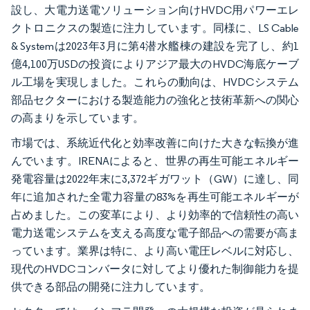
設し、大電力送電ソリューション向けHVDC用パワーエレ
クトロニクスの製造に注力しています。同様に、LS Cable
& Systemは2023年3月に第4潜水艦棟の建設を完了し、約1
億4,100万USDの投資によりアジア最大のHVDC海底ケーブ
ル工場を実現しました。これらの動向は、HVDCシステム
部品セクターにおける製造能力の強化と技術革新への関心
の高まりを示しています。
市場では、系統近代化と効率改善に向けた大きな転換が進
んでいます。IRENAによると、世界の再生可能エネルギー
発電容量は2022年末に3,372ギガワット（GW）に達し、同
年に追加された全電力容量の83%を再生可能エネルギーが
占めました。この変革により、より効率的で信頼性の高い
電力送電システムを支える高度な電子部品への需要が高ま
っています。業界は特に、より高い電圧レベルに対応し、
現代のHVDCコンバータに対してより優れた制御能力を提
供できる部品の開発に注力しています。