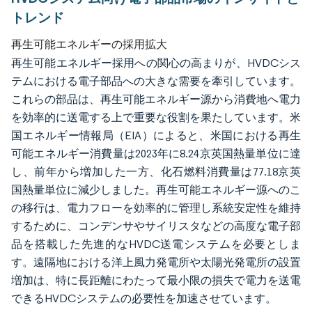
トレンド
再生可能エネルギーの採用拡大
再生可能エネルギー採用への関心の高まりが、HVDCシス
テムにおける電子部品への大きな需要を牽引しています。
これらの部品は、再生可能エネルギー源から消費地へ電力
を効率的に送電する上で重要な役割を果たしています。米
国エネルギー情報局（EIA）によると、米国における再生
可能エネルギー消費量は2023年に8.24京英国熱量単位に達
し、前年から増加した一方、化石燃料消費量は77.18京英
国熱量単位に減少しました。再生可能エネルギー源へのこ
の移行は、電力フローを効率的に管理し系統安定性を維持
するために、コンデンサやサイリスタなどの高度な電子部
品を搭載した先進的なHVDC送電システムを必要としま
す。遠隔地における洋上風力発電所や太陽光発電所の設置
増加は、特に長距離にわたって最小限の損失で電力を送電
できるHVDCシステムの必要性を加速させています。