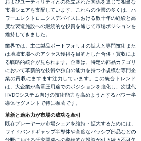
およびユーティリティとの確立された関係を通じて相当な
市場シェアを支配しています。これらの企業の多くは、パ
ワーエレクトロニクスデバイスにおける数十年の経験と高
度な製造施設への継続的な投資を通じて市場ポジションを
維持してきました。
業界では、主に製品ポートフォリオの拡大と専門技術また
は地域市場へのアクセス獲得を目的とした合併・買収によ
る戦略的統合が見られます。企業は、特定の部品カテゴリ
において革新的な技術や独自の能力を持つ小規模な専門企
業の買収にますます注力しています。この統合トレンド
は、大企業が高電圧用途でのポジションを強化し、次世代
HVDCシステム向けの技術能力を高めようとするパワー半
導体セグメントで特に顕著です。
革新と適応力が市場の成功を牽引
既存プレーヤーが市場シェアを維持・拡大するためには、
ワイドバンドギャップ半導体や高度なパッシブ部品などの
分野における研究開発への継続的な投資が引き続き不可欠