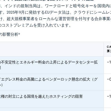
CC、インドの規制当局は、ワークロードと暗号化キーを国境
す。2025年9月に発効するEUデータ法は、クラウドにシー
け、超大規模事業者をローカルな運営管理を付与する合弁事業
5%のコストプレミアムを受け入れています。
の影響分析
*
C
算
の不安定性とエネルギー料金の上昇によるデータセンター拡
−1
限
ドエグレス料金の高騰によるベンダーロック懸念の拡大（グ
−
ル）
主権の対立による国境を越えたホスティングの阻害
−1