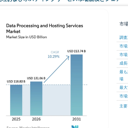
市
調査
市場規
市場規
成長率 
最も
場
画像 © Mordor Intelligence。再利用にはCC BY 4
最大
市場
画像 ©
主要