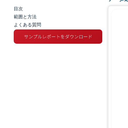
目次
市場規模とシェア
範囲と方法
よくある質問
市場分析
トレンドとインサイト
セグメント分析
地理分析
規制環境
バリューチェーン分析
競争環境
主要プレーヤー