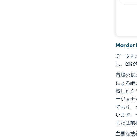
機会と展望
業界の動向
Mord
データ処理
し、202
市場の拡
による絶
載したク
ージョナ
ており、
います。
または業
主要な技