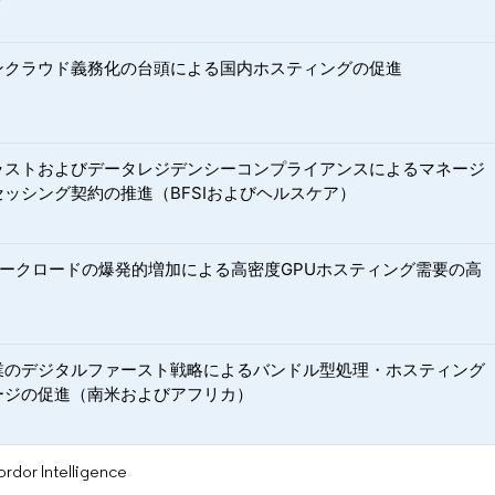
ンクラウド義務化の台頭による国内ホスティングの促進
ラストおよびデータレジデンシーコンプライアンスによるマネージ
セッシング契約の推進（BFSIおよびヘルスケア）
Lワークロードの爆発的増加による高密度GPUホスティング需要の高
業のデジタルファースト戦略によるバンドル型処理・ホスティング
ージの促進（南米およびアフリカ）
or Intelligence