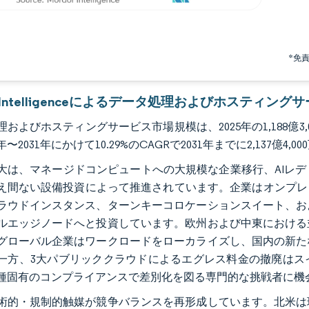
*免
or Intelligenceによるデータ処理およびホスティン
およびホスティングサービス市場規模は、2025年の1,188億3,00
6年〜2031年にかけて10.29%のCAGRで2031年までに2,137
大は、マネージドコンピュートへの大規模な企業移行、AIレ
え間ない設備投資によって推進されています。企業はオンプレ
ラウドインスタンス、ターンキーコロケーションスイート、お
ルエッジノードへと投資しています。欧州および中東における
グローバル企業はワークロードをローカライズし、国内の新た
一方、3大パブリッククラウドによるエグレス料金の撤廃はス
種固有のコンプライアンスで差別化を図る専門的な挑戦者に機
術的・規制的触媒が競争バランスを再形成しています。北米は