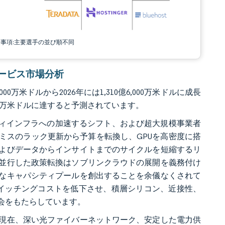
責事項:主要選手の並び順不同
グサービス市場分析
0万米ドルから2026年には1,310億6,000万米ドルに成長
億4,000万米ドルに達すると予測されています。
ディインフラへの加速するシフト、および超大規模事業者
ミスのラック更新から予算を転換し、GPUを高密度に搭
よびデータからインサイトまでのサイクルを短縮するリ
並行した政策転換はソブリンクラウドの展開を義務付け
なキャパシティプールを創出することを余儀なくされて
イッチングコストを低下させ、積層シリコン、近接性、
会をもたらしています。
現在、深い光ファイバーネットワーク、安定した電力供