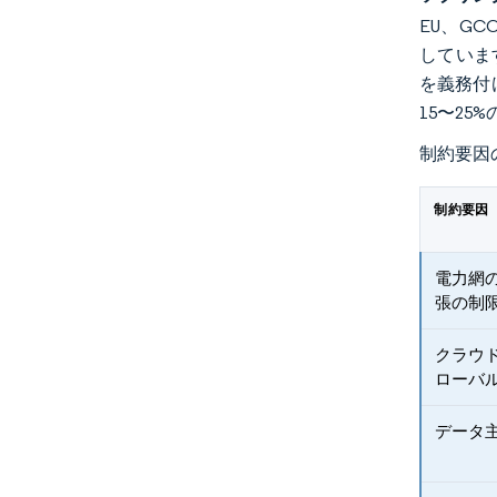
EU、G
していま
を義務付
15〜2
制約要因
制約要因
電力網
張の制
クラウ
ローバ
データ