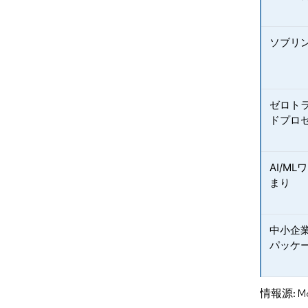
ソブリ
ゼロト
ドプロ
AI/M
まり
中小企
パッケ
情報源: Mord