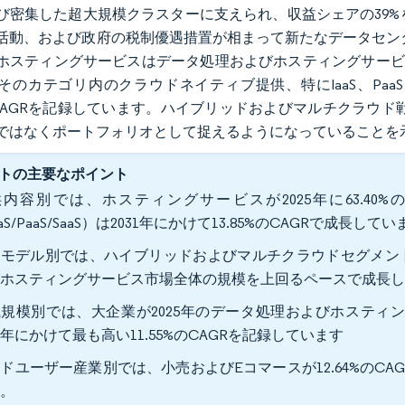
び密集した超大規模クラスターに支えられ、収益シェアの39%
活動、および政府の税制優遇措置が相まって新たなデータセンター
ホスティングサービスはデータ処理およびホスティングサービ
そのカテゴリ内のクラウドネイティブ提供、特にIaaS、Paa
%のCAGRを記録しています。ハイブリッドおよびマルチクラウド戦
ではなくポートフォリオとして捉えるようになっていることを
トの主要なポイント
供内容別では、ホスティングサービスが2025年に63.4
aaS/PaaS/SaaS）は2031年にかけて13.85%のCAGRで成長してい
モデル別では、ハイブリッドおよびマルチクラウドセグメントが1
びホスティングサービス市場全体の規模を上回るペースで成長
規模別では、大企業が2025年のデータ処理およびホスティン
31年にかけて最も高い11.55%のCAGRを記録しています
ドユーザー産業別では、小売およびEコマースが12.64%のC
す。