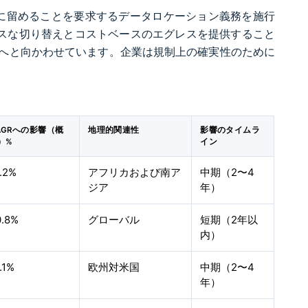
内に留めることを要求するデータロケーション義務を施行
ムレスな切り替えとコストベースのエグレスを提供すること
へと向かわせています。企業は規制上の確実性のために
AGRへの影響（概
地理的関連性
影響のタイムラ
）%
イン
.2%
アフリカおよび南ア
中期（2〜4
ジア
年）
0.8%
グローバル
短期（2年以
内）
.1%
欧州対米国
中期（2〜4
年）