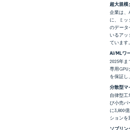
超大規模
企業は、
に、ミッ
のデータ
いるアッ
ています
AI/M
2025年
専用GP
を保証し
分散型マ
自律型工
び小売パ
に3,80
ションを
ソブリン