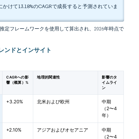
年にかけて13.18%のCAGRで成長すると予測されていま
 の独自推定フレームワークを使用して算出され、2026年時点で
レンドとインサイト
CAGRへの影
地理的関連性
影響のタ
響（概算）%
イムライ
ン
+3.20%
北米および欧州
中期
（2〜4
年）
+2.10%
アジアおよびオセアニア
中期
（2〜4