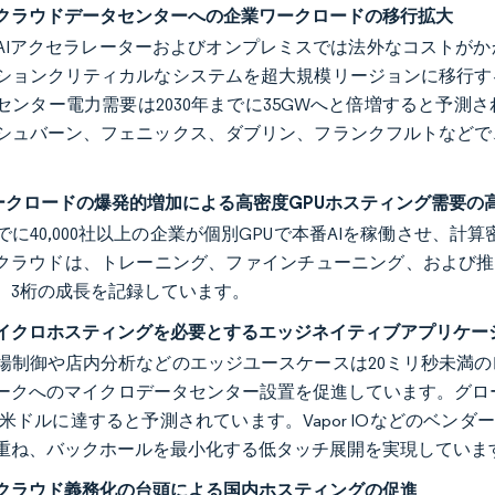
クラウドデータセンターへの企業ワークロードの移行拡大
AIアクセラレーターおよびオンプレミスでは法外なコストが
ションクリティカルなシステムを超大規模リージョンに移行す
センター電力需要は2030年までに35GWへと倍増すると予
シュバーン、フェニックス、ダブリン、フランクフルトなどで
。
Lワークロードの爆発的増加による高密度GPUホスティング需要の
までに40,000社以上の企業が個別GPUで本番AIを稼働させ、計算密
Uクラウドは、トレーニング、ファインチューニング、および推論
、3桁の成長を記録しています。
イクロホスティングを必要とするエッジネイティブアプリケー
場制御や店内分析などのエッジユースケースは20ミリ秒未満
ークへのマイクロデータセンター設置を促進しています。グローバル
0億米ドルに達すると予測されています。Vapor IOなどのベンダ
重ね、バックホールを最小化する低タッチ展開を実現していま
クラウド義務化の台頭による国内ホスティングの促進