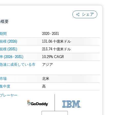
シェア
場概要
期間
2020 - 2031
模 (2026)
131.06 十億米ドル
模 (2031)
213.74 十億米ドル
(2026 - 2031)
10.29% CAGR
急速に成長している市
アジア
.0の表示が必要です。
市場
北米
集中度
高
 Mordor Intelligence。再利用にはCC BY 4.0の表示が必要です。
プレーヤー