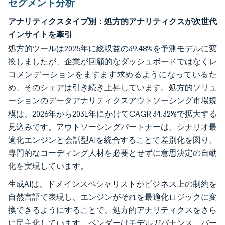
セグメント分析
アナリティクスタイプ別：処方的アナリティクスが次世代
インサイトを牽引
処方的ツールは2025年に総収益の39.48%を予測モデルに変
換しましたが、企業が回顧的なダッシュボードではなくレ
コメンデーションをますます求めるようになっているた
め、そのシェアは引き続き上昇しています。処方的ソリュ
ーションのデータアナリティクスアウトソーシング市場規
模は、2026年から2031年にかけてCAGR 34.32%で拡大する
見込みです。アウトソーシングパートナーは、シナリオ最
適化エンジンと会話型AIを統合することで差別化を図り、
専門的なコーディング人材を必要とせずに意思決定の自動
化を実現しています。
生成AIは、ドメインスペシャリストがビジネス上の制約を
自然言語で表現し、エンジンがそれを最適化ロジックに変
換できるようにすることで、処方的アナリティクスをさら
に民主化しています。ベンダーはモデルガバナンス、バー