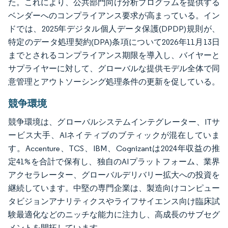
た。これにより、公共部門向け分析プログラムを提供する
ベンダーへのコンプライアンス要求が高まっている。イン
ドでは、2025年デジタル個人データ保護(DPDP)規則が、
特定のデータ処理契約(DPA)条項について2026年11月13日
までとされるコンプライアンス期限を導入し、バイヤーと
サプライヤーに対して、グローバルな提供モデル全体で同
意管理とアウトソーシング処理条件の更新を促している。
競争環境
競争環境は、グローバルシステムインテグレーター、ITサ
ービス大手、AIネイティブのブティックが混在していま
す。Accenture、TCS、IBM、Cognizantは2024年収益の推
定41%を合計で保有し、独自のAIプラットフォーム、業界
アクセラレーター、グローバルデリバリー拡大への投資を
継続しています。中堅の専門企業は、製造向けコンピュー
タビジョンアナリティクスやライフサイエンス向け臨床試
験最適化などのニッチな能力に注力し、高成長のサブセグ
メントを開拓しています。