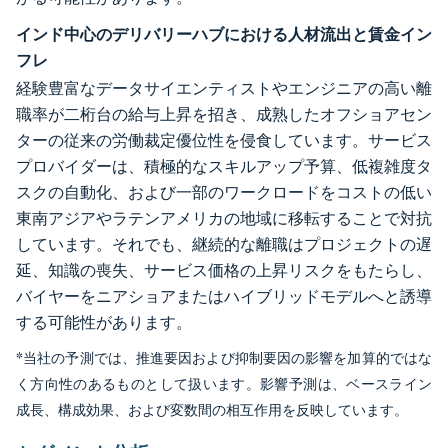
インド中心のデリバリーハブにおける人材流出と賃金イン
フレ
経験豊富なデータサイエンティストやエンジニアの高い離
職率が二桁台の給与上昇を招き、成熟したオフショアセン
ターの従来の労働裁定優位性を侵食しています。サービス
プロバイダーは、積極的なスキルアップ予算、低複雑度タ
スクの自動化、および一部のワークロードをコストの低い
東南アジアやラテンアメリカの地域に移転することで対抗
しています。それでも、継続的な離職はプロジェクトの遅
延、知識の喪失、サービス価格の上昇リスクをもたらし、
バイヤーをニアショアまたはハイブリッドモデルへと誘導
する可能性があります。
*当社の予測では、推進要因および抑制要因の影響を加算的ではな
く方向性のあるものとして扱います。影響予測は、ベースライン
成長、構成効果、および変数間の相互作用を反映しています。