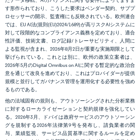
たデータ移転、AIガバナンスに関する要件によってますま
す形作られており、こうした要求はベンダー契約、サブプ
ロセッサーの開示、監査権にも反映されている。欧州連合
では、EU AI法(規則(EU)2024/1689)が高リスクAIシステムに
対して段階的なコンプライアンス義務を定めており、適合
性評価、技術文書、ログ記録/トレーサビリティ、人間に
よる監視が含まれ、2026年8月2日が重要な実施期限として
挙げられている。これとは別に、欧州の政策立案者は、
2026年5月のDigital Omnibus on AIに関する暫定的な政治合
意を通じて改良を進めており、これはプロバイダーが提供
規模と並行してガバナンス管理を運用化する必要性を強め
るものである。
他の法域固有の規則も、アウトソーシングされた分析業務
に対するローカライゼーションと契約規律を強化してい
る。2026年3月、ドバイは政府サービスのアウトソーシン
グを規制する2026年法律第9号を発布し、請負業者の関
与、業績監視、サービス品質基準に関するルールを定め