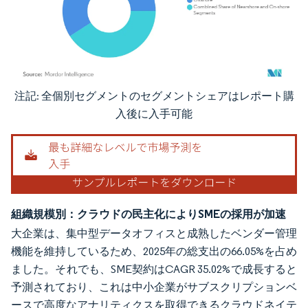
注記: 全個別セグメントのセグメントシェアはレポート購
画像 © Mordor Intelligence。再利用にはCC BY 4.0の表示が必要です。
入後に入手可能
組織規模別：クラウドの民主化によりSMEの採用が加速
大企業は、集中型データオフィスと成熟したベンダー管理
機能を維持しているため、2025年の総支出の66.05%を占め
ました。それでも、SME契約はCAGR 35.02%で成長すると
予測されており、これは中小企業がサブスクリプションベ
ースで高度なアナリティクスを取得できるクラウドネイテ