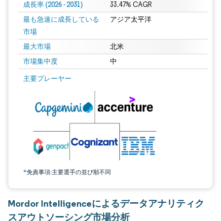
成長率 (2026 - 2031)
33.47% CAGR
最も急速に成長している
アジア太平洋
市場
最大市場
北米
市場集中度
中
画像 © Mordor Intelligence。再利用にはCC BY 4.0の表示が必要です。
主要プレーヤー
*免責事項:主要選手の並び順不同
Mordor Intelligenceによるデータアナリティク
スアウトソーシング市場分析