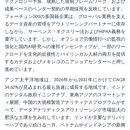
テクノロジー予算、成熟した規制フレームワーク、および
成果ベースのベンダー契約の早期採用を反映しています。
フォーチュン500の多国籍企業は、グローバル業務を支え
るデータ資産の管理をアウトソーシングパートナーに依存
しながら、サーベンス・オクスリー法およびHIPAA義務を
遵守しています。しかし、オフショア労働慣行への監視の
強化と国内AI研究への連邦インセンティブが、一部のワー
クロードを文化的近接性とバイリンガル人材の両方を提供
するカナダおよびメキシコのニアショアセンターへと押し
進めています。
アジア太平洋地域は、2026年から2031年にかけてCAGR
34.62%が見込まれる最も急速に成長する地域です。インド
のデジタル政府イニシアチブ、東南アジアのスマートシテ
ィ展開、中国の大規模製造アナリティクスプログラムがす
べて、データアナリティクスアウトソーシング市場拡大の
肥沃な土壌を生み出しています。インドが主要なデリバリ
ーハブであり続ける一方、ベトナムやインドネシアの新興