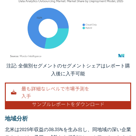
注記: 全個別セグメントのセグメントシェアはレポート購
画像 © Mordor Intelligence。再利用にはCC BY 4.0の表示が必要です。
入後に入手可能
地域分析
北米は2025年収益の38.35%を生み出し、同地域の深い企業