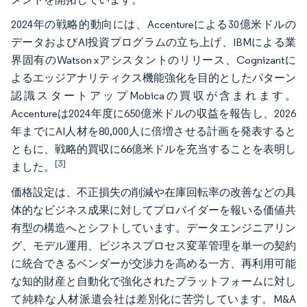
2024年の戦略的動向には、Accentureによる30億米ドルの
データおよびAI投資プログラムの立ち上げ、IBMによる業
界固有のWatson xアシスタントのリリース、Cognizantに
よるエッジアナリティクス機能強化を目的としたパターン
認識スタートアップMobicaの買収が含まれます。
Accentureは2024年度に650億米ドルの収益を報告し、2026
年までにAI人材を80,000人に倍増させる計画を発表すると
ともに、戦略的買収に66億米ドルを充当することを表明し
[3]
ました。
価格設定は、不正損失の削減や在庫回転率の改善などの具
体的なビジネス成果に対してプロバイダーを報いる価値共
有型の構造へとシフトしています。データエンジニアリン
グ、モデル運用、ビジネスプロセス変革管理を単一の契約
に統合できるベンダーが交渉力を高める一方、再利用可能
な知的財産と自動化で強化されたプラットフォームに対し
て純粋な人材派遣会社は差別化に苦労しています。M&A