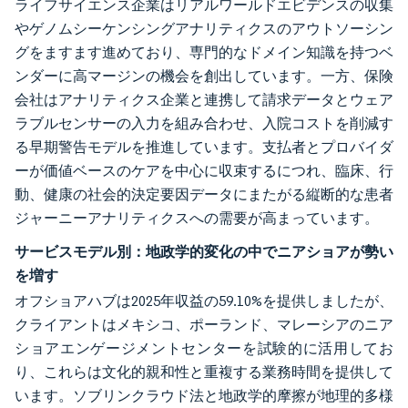
ライフサイエンス企業はリアルワールドエビデンスの収集
やゲノムシーケンシングアナリティクスのアウトソーシン
グをますます進めており、専門的なドメイン知識を持つベ
ンダーに高マージンの機会を創出しています。一方、保険
会社はアナリティクス企業と連携して請求データとウェア
ラブルセンサーの入力を組み合わせ、入院コストを削減す
る早期警告モデルを推進しています。支払者とプロバイダ
ーが価値ベースのケアを中心に収束するにつれ、臨床、行
動、健康の社会的決定要因データにまたがる縦断的な患者
ジャーニーアナリティクスへの需要が高まっています。
サービスモデル別：地政学的変化の中でニアショアが勢い
を増す
オフショアハブは2025年収益の59.10%を提供しましたが、
クライアントはメキシコ、ポーランド、マレーシアのニア
ショアエンゲージメントセンターを試験的に活用してお
り、これらは文化的親和性と重複する業務時間を提供して
います。ソブリンクラウド法と地政学的摩擦が地理的多様