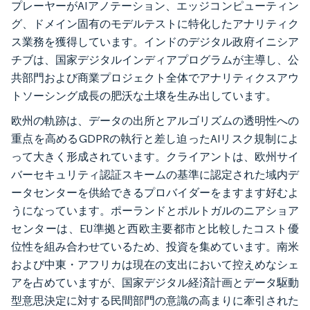
プレーヤーがAIアノテーション、エッジコンピューティン
グ、ドメイン固有のモデルテストに特化したアナリティク
ス業務を獲得しています。インドのデジタル政府イニシア
チブは、国家デジタルインディアプログラムが主導し、公
共部門および商業プロジェクト全体でアナリティクスアウ
トソーシング成長の肥沃な土壌を生み出しています。
欧州の軌跡は、データの出所とアルゴリズムの透明性への
重点を高めるGDPRの執行と差し迫ったAIリスク規制によ
って大きく形成されています。クライアントは、欧州サイ
バーセキュリティ認証スキームの基準に認定された域内デ
ータセンターを供給できるプロバイダーをますます好むよ
うになっています。ポーランドとポルトガルのニアショア
センターは、EU準拠と西欧主要都市と比較したコスト優
位性を組み合わせているため、投資を集めています。南米
および中東・アフリカは現在の支出において控えめなシェ
アを占めていますが、国家デジタル経済計画とデータ駆動
型意思決定に対する民間部門の意識の高まりに牽引された