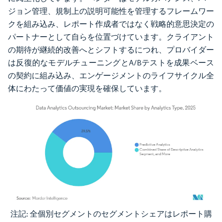
ジョン管理、規制上の説明可能性を管理するフレームワー
クを組み込み、レポート作成者ではなく戦略的意思決定の
パートナーとして自らを位置づけています。クライアント
の期待が継続的改善へとシフトするにつれ、プロバイダー
は反復的なモデルチューニングとA/Bテストを成果ベース
の契約に組み込み、エンゲージメントのライフサイクル全
体にわたって価値の実現を確保しています。
注記: 全個別セグメントのセグメントシェアはレポート購
画像 © Mordor Intelligence。再利用にはCC BY 4.0の表示が必要です。