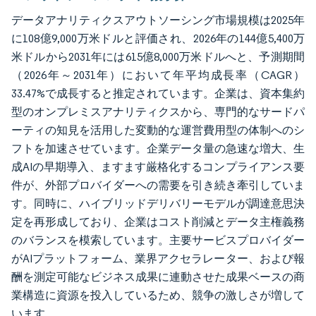
データアナリティクスアウトソーシング市場規模は2025年
に108億9,000万米ドルと評価され、2026年の144億5,400万
米ドルから2031年には615億8,000万米ドルへと、予測期間
（2026年～2031年）において年平均成長率（CAGR）
33.47%で成長すると推定されています。企業は、資本集約
型のオンプレミスアナリティクスから、専門的なサードパ
ーティの知見を活用した変動的な運営費用型の体制へのシ
フトを加速させています。企業データ量の急速な増大、生
成AIの早期導入、ますます厳格化するコンプライアンス要
件が、外部プロバイダーへの需要を引き続き牽引していま
す。同時に、ハイブリッドデリバリーモデルが調達意思決
定を再形成しており、企業はコスト削減とデータ主権義務
のバランスを模索しています。主要サービスプロバイダー
がAIプラットフォーム、業界アクセラレーター、および報
酬を測定可能なビジネス成果に連動させた成果ベースの商
業構造に資源を投入しているため、競争の激しさが増して
います。