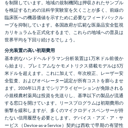
を制限しています。地域の規制機関は押収されたサンプル
を検証するための法科学実験室を欠くことが多く、前線の
臨床医への機器価値を示すために必要なフィードバックル
ープを抑制しています。各国政府が広範な医薬品安全監視
カリキュラムを正式化するまで、これらの地域への普及は
世界平均を下回り続けるでしょう。
分光装置の高い初期費用
基本的なハンドヘルドラマン分析装置は1万米ドル前後か
ら始まり、プレミアムなケモメトリクス搭載モデルは5万
米ドルを超えます。これに加えて、年次校正、レーザー安
全監査、およびオペレーター認定が所有コストを膨らませ
ます。2026年11月までシリアライゼーションが免除される
小規模農村薬局は投資を先送りし、基準以下の製品が流通
する窓口を開けています。リースプログラムは初期費用の
衝撃を緩和しますが、多くのマイクロディスペンサーが持
たない信用履歴を必要とします。デバイス・アズ・ア・サ
ービス（Device-as-a-Service）契約は西欧で早期の有望性