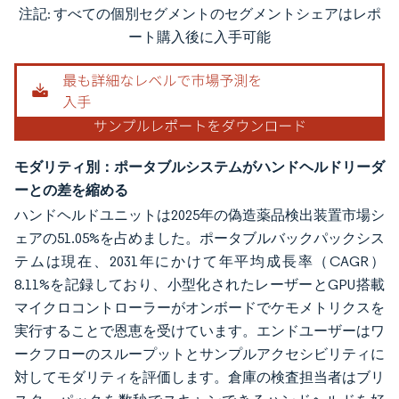
注記: すべての個別セグメントのセグメントシェアはレポ
画像 © Mordor Intelligence。再利用にはCC BY 4.0の表示が必要です。
ート購入後に入手可能
モダリティ別：ポータブルシステムがハンドヘルドリーダ
ーとの差を縮める
ハンドヘルドユニットは2025年の偽造薬品検出装置市場シ
ェアの51.05%を占めました。ポータブルバックパックシス
テムは現在、2031年にかけて年平均成長率（CAGR）
8.11%を記録しており、小型化されたレーザーとGPU搭載
マイクロコントローラーがオンボードでケモメトリクスを
実行することで恩恵を受けています。エンドユーザーはワ
ークフローのスループットとサンプルアクセシビリティに
対してモダリティを評価します。倉庫の検査担当者はブリ