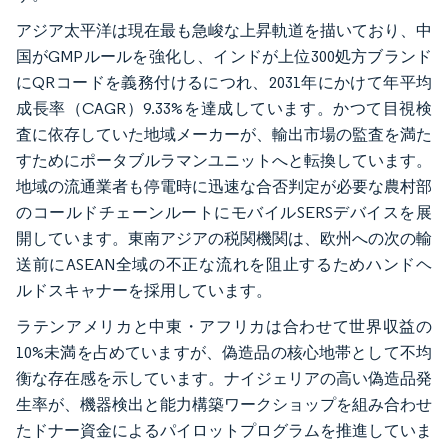
アジア太平洋は現在最も急峻な上昇軌道を描いており、中
国がGMPルールを強化し、インドが上位300処方ブランド
にQRコードを義務付けるにつれ、2031年にかけて年平均
成長率（CAGR）9.33%を達成しています。かつて目視検
査に依存していた地域メーカーが、輸出市場の監査を満た
すためにポータブルラマンユニットへと転換しています。
地域の流通業者も停電時に迅速な合否判定が必要な農村部
のコールドチェーンルートにモバイルSERSデバイスを展
開しています。東南アジアの税関機関は、欧州への次の輸
送前にASEAN全域の不正な流れを阻止するためハンドヘ
ルドスキャナーを採用しています。
ラテンアメリカと中東・アフリカは合わせて世界収益の
10%未満を占めていますが、偽造品の核心地帯として不均
衡な存在感を示しています。ナイジェリアの高い偽造品発
生率が、機器検出と能力構築ワークショップを組み合わせ
たドナー資金によるパイロットプログラムを推進していま