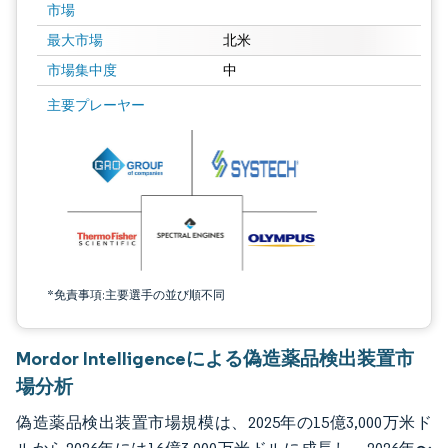
市場
最大市場
北米
市場集中度
中
画像 © Mordor Intelligence。再利用にはCC BY 4.0の表示が必要です。
主要プレーヤー
*免責事項:主要選手の並び順不同
Mordor Intelligenceによる偽造薬品検出装置市
場分析
偽造薬品検出装置市場規模は、2025年の15億3,000万米ド