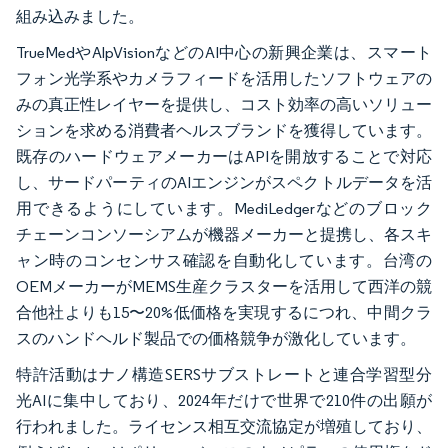
組み込みました。
TrueMedやAlpVisionなどのAI中心の新興企業は、スマート
フォン光学系やカメラフィードを活用したソフトウェアの
みの真正性レイヤーを提供し、コスト効率の高いソリュー
ションを求める消費者ヘルスブランドを獲得しています。
既存のハードウェアメーカーはAPIを開放することで対応
し、サードパーティのAIエンジンがスペクトルデータを活
用できるようにしています。MediLedgerなどのブロック
チェーンコンソーシアムが機器メーカーと提携し、各スキ
ャン時のコンセンサス確認を自動化しています。台湾の
OEMメーカーがMEMS生産クラスターを活用して西洋の競
合他社よりも15〜20%低価格を実現するにつれ、中間クラ
スのハンドヘルド製品での価格競争が激化しています。
特許活動はナノ構造SERSサブストレートと連合学習型分
光AIに集中しており、2024年だけで世界で210件の出願が
行われました。ライセンス相互交流協定が増殖しており、