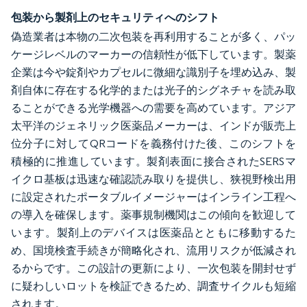
包装から製剤上のセキュリティへのシフト
偽造業者は本物の二次包装を再利用することが多く、パッ
ケージレベルのマーカーの信頼性が低下しています。製薬
企業は今や錠剤やカプセルに微細な識別子を埋め込み、製
剤自体に存在する化学的または光子的シグネチャを読み取
ることができる光学機器への需要を高めています。アジア
太平洋のジェネリック医薬品メーカーは、インドが販売上
位分子に対してQRコードを義務付けた後、このシフトを
積極的に推進しています。製剤表面に接合されたSERSマ
イクロ基板は迅速な確認読み取りを提供し、狭視野検出用
に設定されたポータブルイメージャーはインライン工程へ
の導入を確保します。薬事規制機関はこの傾向を歓迎して
います。製剤上のデバイスは医薬品とともに移動するた
め、国境検査手続きが簡略化され、流用リスクが低減され
るからです。この設計の更新により、一次包装を開封せず
に疑わしいロットを検証できるため、調査サイクルも短縮
されます。