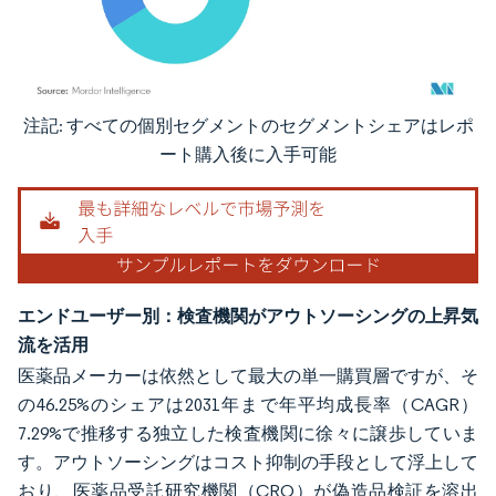
注記: すべての個別セグメントのセグメントシェアはレポ
画像 © Mordor Intelligence。再利用にはCC BY 4.0の表示が必要です。
ート購入後に入手可能
エンドユーザー別：検査機関がアウトソーシングの上昇気
流を活用
医薬品メーカーは依然として最大の単一購買層ですが、そ
の46.25%のシェアは2031年まで年平均成長率（CAGR）
7.29%で推移する独立した検査機関に徐々に譲歩していま
す。アウトソーシングはコスト抑制の手段として浮上して
おり、医薬品受託研究機関（CRO）が偽造品検証を溶出