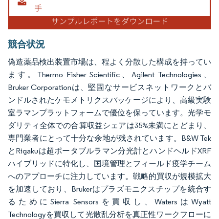
競合状況
偽造薬品検出装置市場は、程よく分散した構成を持ってい
ます。Thermo Fisher Scientific、Agilent Technologies、
Bruker Corporationは、堅固なサービスネットワークとバ
ンドルされたケモメトリクスパッケージにより、高級実験
室ラマンプラットフォームで優位を保っています。光学モ
ダリティ全体での合算収益シェアは35%未満にとどまり、
専門業者にとって十分な余地が残されています。B&W Tek
とRigakuは超ポータブルラマン分光計とハンドヘルドXRF
ハイブリッドに特化し、国境管理とフィールド疫学チーム
へのアプローチに注力しています。戦略的買収が規模拡大
を加速しており、Brukerはプラズモニクスチップを統合す
るためにSierra Sensorsを買収し、WatersはWyatt
Technologyを買収して光散乱分析を真正性ワークフローに