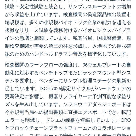
試験・安定性試験と統合し、サンプルスループットの増加
から収益を上げています。検査機関の偽造薬品検出装置市
場規模は、多くの小規模バイオテック企業の能力を超える
複雑なリリース試験を義務付けるバイオロジクスパイプラ
インの急増と相関しています。税関当局、国境警備隊、規
制検査機関が需要の第三の柱を形成し、入港地での押収確
認のためのハンドヘルドラマン普及を標準化しています。
検査機関のワークフローの強度は、96ウェルプレートの自
動化に対応するベンチトップまたはラックマウント型シス
テムを要求し、ベンダーにサンプル処理ステージの刷新を
促しています。ISO-17025認定サイクルがハードウェアの
更新決定に影響し、機器サプライヤーに予測可能な収益リ
ズムを生み出しています。ソフトウェアダッシュボードは
今や規制当局への提出書類に直接エクスポートでき、転記
エラーを削減し、ドシエの編纂を短縮しています。CRO
とブロックチェーンプラットフォームとのコラボレーショ
ンにより、スポンサーとの安全なスペクトルデータ交換が