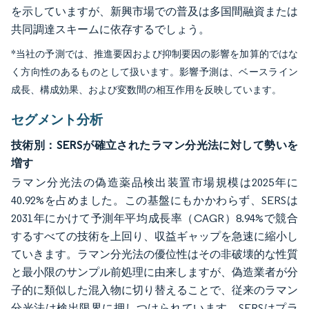
を示していますが、新興市場での普及は多国間融資または
共同調達スキームに依存するでしょう。
*当社の予測では、推進要因および抑制要因の影響を加算的ではな
く方向性のあるものとして扱います。影響予測は、ベースライン
成長、構成効果、および変数間の相互作用を反映しています。
セグメント分析
技術別：SERSが確立されたラマン分光法に対して勢いを
増す
ラマン分光法の偽造薬品検出装置市場規模は2025年に
40.92%を占めました。この基盤にもかかわらず、SERSは
2031年にかけて予測年平均成長率（CAGR）8.94%で競合
するすべての技術を上回り、収益ギャップを急速に縮小し
ていきます。ラマン分光法の優位性はその非破壊的な性質
と最小限のサンプル前処理に由来しますが、偽造業者が分
子的に類似した混入物に切り替えることで、従来のラマン
分光法は検出限界に押しつけられています。SERSはプラ