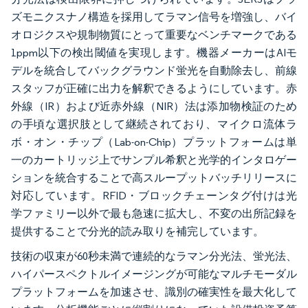
ズモニクスナノ構造を採用してラマン信号を増強し、バイ
オロジクスや規制物質にとって重要なベンチマークである
1ppm以下の検出閾値を実現します。機器メーカーはAIモ
デルを統合してバックグラウンド蛍光を自動除去し、前線
スタッフが正確に出力を解釈できるようにしています。赤
外線（IR）および近赤外線（NIR）法は添加物検証のため
の手頃な選択肢として継続されており、マイクロ流体ラ
ボ・オン・チップ（Lab-on-Chip）プラットフォームは単
一のカートリッジ上でサンプル希釈と光学的インタロゲー
ションを統合することで高スループットバッチリリースに
対応しています。RFID・ブロックチェーンタグ付けは光
学ファミリー以外で最も急速に拡大し、不変の出所記録を
提供することで分光的読み取りを補完しています。
技術の収束が60秒未満で連続的なラマン分光法、蛍光法、
ハイパースペクトルイメージングが可能なマルチモーダル
プラットフォームを加速させ、識別の確実性を最大化して