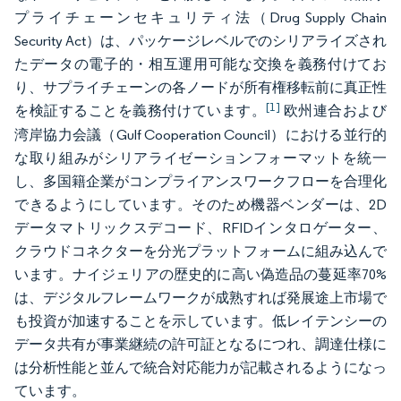
プライチェーンセキュリティ法（Drug Supply Chain
Security Act）は、パッケージレベルでのシリアライズされ
たデータの電子的・相互運用可能な交換を義務付けてお
り、サプライチェーンの各ノードが所有権移転前に真正性
[1]
を検証することを義務付けています。
欧州連合および
湾岸協力会議（Gulf Cooperation Council）における並行的
な取り組みがシリアライゼーションフォーマットを統一
し、多国籍企業がコンプライアンスワークフローを合理化
できるようにしています。そのため機器ベンダーは、2D
データマトリックスデコード、RFIDインタロゲーター、
クラウドコネクターを分光プラットフォームに組み込んで
います。ナイジェリアの歴史的に高い偽造品の蔓延率70%
は、デジタルフレームワークが成熟すれば発展途上市場で
も投資が加速することを示しています。低レイテンシーの
データ共有が事業継続の許可証となるにつれ、調達仕様に
は分析性能と並んで統合対応能力が記載されるようになっ
ています。