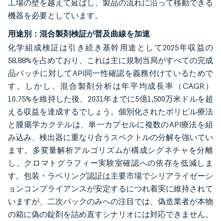
工場の壁を越えて延ばし、製品の流れに沿って移動できる
機器を必要としています。
用途別：混合製剤検証が普及曲線を加速
化学組成検証は引き続き基幹用途として2025年収益の
58.88%を占めており、これは主に規制当局がすべての完成
品バッチに対してAPI同一性確認を義務付けているためで
す。しかし、混合製剤分析は年平均成長率（CAGR）
10.75%を維持した後、2031年までに5億1,500万米ドルを超
える収益を達成するでしょう。個別化されたポリピル療法
と腫瘍学カクテルは、単一カプセルに複数のAPI療法を組
み込み、検出器に重なり合うスペクトルの分解を強いてい
ます。多変量解析アルゴリズムが構成シグネチャを分離
し、クロマトグラフィー実験室確認への依存を低減しま
す。包装・ラベリング認証は主要市場でシリアライゼーシ
ョンコンプライアンスが安定するにつれ着実に維持されて
いますが、二次パックのみへの注目では、偽造業者が本物
の箱に偽の錠剤を詰め直すシナリオには対応できません。