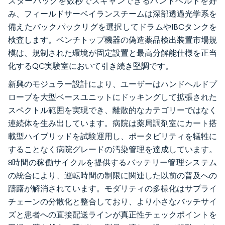
スターパックを数秒でスキャンできるハンドヘルドを好
み、フィールドサーベイランスチームは深部透過光学系を
備えたバックパックリグを選択してドラムやIBCタンクを
検査します。ベンチトップ機器の偽造薬品検出装置市場規
模は、規制された環境が固定設置と最高分解能仕様を正当
化するQC実験室において引き続き堅調です。
新興のモジュラー設計により、ユーザーはハンドヘルドプ
ローブを大型ベースユニットにドッキングして拡張された
スペクトル範囲を実現でき、離散的なカテゴリーではなく
連続体を生み出しています。病院は薬局調剤室にカート搭
載型ハイブリッドを試験運用し、ポータビリティを犠牲に
することなく病院グレードの汚染管理を達成しています。
8時間の稼働サイクルを提供するバッテリー管理システム
の統合により、運転時間の制限に関連した以前の普及への
躊躇が解消されています。モダリティの多様化はサプライ
チェーンの分散化と整合しており、より小さなバッチサイ
ズと患者への直接配送ラインが真正性チェックポイントを