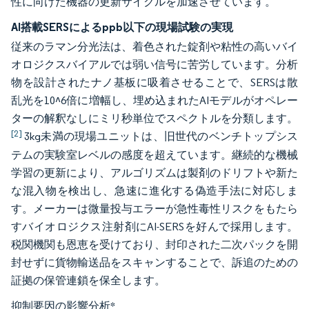
性に向けた機器の更新サイクルを加速させています。
AI搭載SERSによるppb以下の現場試験の実現
従来のラマン分光法は、着色された錠剤や粘性の高いバイ
オロジクスバイアルでは弱い信号に苦労しています。分析
物を設計されたナノ基板に吸着させることで、SERSは散
乱光を10^6倍に増幅し、埋め込まれたAIモデルがオペレー
ターの解釈なしにミリ秒単位でスペクトルを分類します。
[2]
3kg未満の現場ユニットは、旧世代のベンチトップシス
テムの実験室レベルの感度を超えています。継続的な機械
学習の更新により、アルゴリズムは製剤のドリフトや新た
な混入物を検出し、急速に進化する偽造手法に対応しま
す。メーカーは微量投与エラーが急性毒性リスクをもたら
すバイオロジクス注射剤にAI-SERSを好んで採用します。
税関機関も恩恵を受けており、封印された二次パックを開
封せずに貨物輸送品をスキャンすることで、訴追のための
証拠の保管連鎖を保全します。
抑制要因の影響分析
*