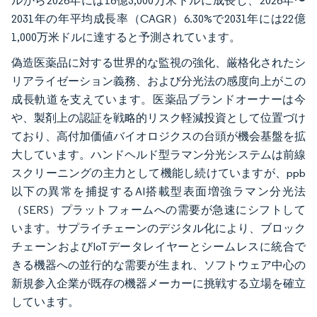
ルから2026年には16億3,000万米ドルに成長し、2026年〜
2031年の年平均成長率（CAGR）6.30%で2031年には22億
1,000万米ドルに達すると予測されています。
偽造医薬品に対する世界的な監視の強化、厳格化されたシ
リアライゼーション義務、および分光法の感度向上がこの
成長軌道を支えています。医薬品ブランドオーナーは今
や、製剤上の認証を戦略的リスク軽減投資として位置づけ
ており、高付加価値バイオロジクスの台頭が機会基盤を拡
大しています。ハンドヘルド型ラマン分光システムは前線
スクリーニングの主力として機能し続けていますが、ppb
以下の異常を捕捉するAI搭載型表面増強ラマン分光法
（SERS）プラットフォームへの需要が急速にシフトして
います。サプライチェーンのデジタル化により、ブロック
チェーンおよびIoTデータレイヤーとシームレスに統合で
きる機器への並行的な需要が生まれ、ソフトウェア中心の
新規参入企業が既存の機器メーカーに挑戦する立場を確立
しています。