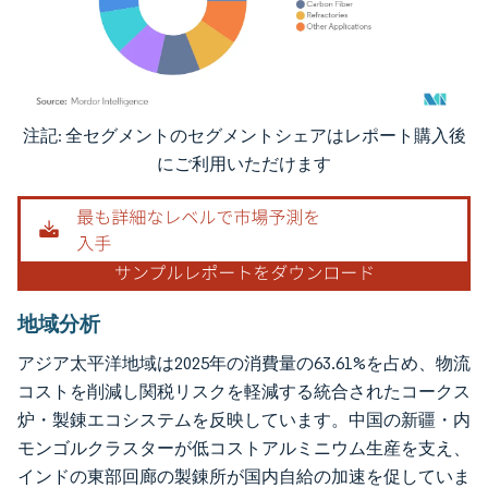
注記: 全セグメントのセグメントシェアはレポート購入後
画像 © Mordor Intelligence。再利用にはCC BY 4.0の表示が必要です。
にご利用いただけます
地域分析
アジア太平洋地域は2025年の消費量の63.61%を占め、物流
コストを削減し関税リスクを軽減する統合されたコークス
炉・製錬エコシステムを反映しています。中国の新疆・内
モンゴルクラスターが低コストアルミニウム生産を支え、
インドの東部回廊の製錬所が国内自給の加速を促していま