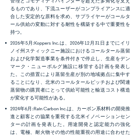
管理とコモディティバインダーを超えた多角化を支え
るものであり、下流ユーザーがコンプライアンスに適
合した安定的な原料を求め、サプライヤーがコールタ
ール供給の変動に対する耐性を構築する中で重要性を
持つ。
2026年5月:Koppers Inc.は、2026年12月31日までにイリ
ノイ州スティックニー施設におけるコールタール蒸留
および化学製造事業を条件付きで停止し、生産をデン
マーク・ニューボルグ施設に移管する計画を発表し
た。この措置により蒸留生産が別の地域拠点に集中す
ることになり、北米のコールタールピッチおよび関連
蒸留物の購買者にとって供給可能性と輸送コスト構造
が変化する可能性がある。
2024年6月:Rain Carbon Inc.は、カーボン系材料の開発推
進と顧客との協業を重視する北米イノベーションセン
ターの計画を発表した。用途開発と認定能力の強化
は、電極、耐火物その他の性能重視の用途に合わせた