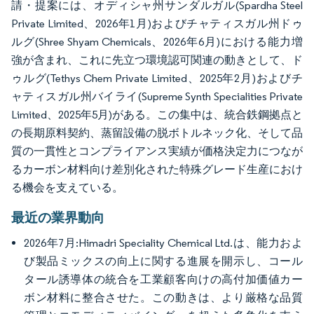
請・提案には、オディシャ州サンダルガル(Spardha Steel
Private Limited、2026年1月)およびチャティスガル州ドゥ
ルグ(Shree Shyam Chemicals、2026年6月)における能力増
強が含まれ、これに先立つ環境認可関連の動きとして、ド
ゥルグ(Tethys Chem Private Limited、2025年2月)およびチ
ャティスガル州バイライ(Supreme Synth Specialities Private
Limited、2025年5月)がある。この集中は、統合鉄鋼拠点と
の長期原料契約、蒸留設備の脱ボトルネック化、そして品
質の一貫性とコンプライアンス実績が価格決定力につなが
るカーボン材料向け差別化された特殊グレード生産におけ
る機会を支えている。
最近の業界動向
2026年7月:Himadri Speciality Chemical Ltd.は、能力およ
び製品ミックスの向上に関する進展を開示し、コール
タール誘導体の統合を工業顧客向けの高付加価値カー
ボン材料に整合させた。この動きは、より厳格な品質