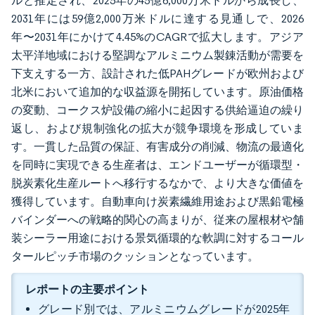
ルと推定され、2025年の45億6,000万米ドルから成長し、
2031年には59億2,000万米ドルに達する見通しで、2026
年〜2031年にかけて4.45%のCAGRで拡大します。アジア
太平洋地域における堅調なアルミニウム製錬活動が需要を
下支えする一方、設計された低PAHグレードが欧州および
北米において追加的な収益源を開拓しています。原油価格
の変動、コークス炉設備の縮小に起因する供給逼迫の繰り
返し、および規制強化の拡大が競争環境を形成していま
す。一貫した品質の保証、有害成分の削減、物流の最適化
を同時に実現できる生産者は、エンドユーザーが循環型・
脱炭素化生産ルートへ移行するなかで、より大きな価値を
獲得しています。自動車向け炭素繊維用途および黒鉛電極
バインダーへの戦略的関心の高まりが、従来の屋根材や舗
装シーラー用途における景気循環的な軟調に対するコール
タールピッチ市場のクッションとなっています。
レポートの主要ポイント
グレード別では、アルミニウムグレードが2025年