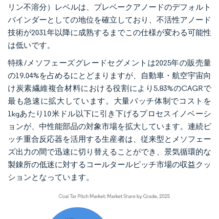
リン不溶分）レベルは、プレベークアノードのデフォルト
バインダーとしての地位を確立しており、不活性アノード
技術が2031年以降に成熟するまでこの仕様が変わる可能性
は低いです。
特殊/メソフェーズグレードセグメントは2025年の販売量
の19.04%を占めるにとどまりますが、自動車・航空宇宙向
け炭素繊維複合材料における役割により5.83%のCAGRで
最も急速に拡大しています。大量バッチ体制でコストを
1kgあたり10米ドル以下に引き下げるプロセスイノベーシ
ョンが、中性能部品の対象市場を拡大しています。連続ピ
ッチ重合反応器を活用する生産者は、従来型とメソフェー
ズ出力の間で迅速に切り替えることができ、景気循環的な
製錬所の低迷に対するコールタールピッチ市場の収益クッ
ションとなっています。