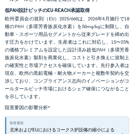
低PAH設計ピッチのEU-REACH承認取得
欧州委員会の規則（EU）2025/660は、2026年4月施行で18
種のPAH（多環芳香族炭化水素）を50mg/kgに制限し、自
動車・スポーツ用品セグメントから従来グレードを締め出
す圧力をかけています。生産者はこれに対応し、15〜25%
の価格プレミアムを設定した設計済み超低PAH（多環芳香
族炭化水素）製剤を商業化し、コストと引き換えに規制上
の確実性と市場アクセスを確保しています。先行参入者は
現在、欧州の黒鉛電極・耐火物メーカーと複数年契約を交
渉しており、コンプライアンス志向のイノベーションがコ
ールタールピッチ市場におけるシェア確保につながること
を示しています。
阻害要因の影響分析
*
北米およびEUにおけるコークス炉設備の縮小による