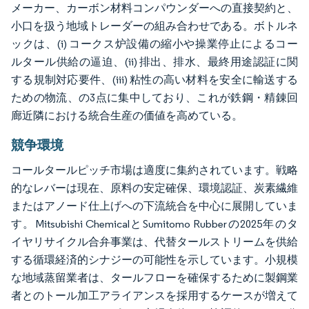
メーカー、カーボン材料コンパウンダーへの直接契約と、
小口を扱う地域トレーダーの組み合わせである。ボトルネ
ックは、(i) コークス炉設備の縮小や操業停止によるコー
ルタール供給の逼迫、(ii) 排出、排水、最終用途認証に関
する規制対応要件、(iii) 粘性の高い材料を安全に輸送する
ための物流、の3点に集中しており、これが鉄鋼・精錬回
廊近隣における統合生産の価値を高めている。
競争環境
コールタールピッチ市場は適度に集約されています。戦略
的なレバーは現在、原料の安定確保、環境認証、炭素繊維
またはアノード仕上げへの下流統合を中心に展開していま
す。Mitsubishi ChemicalとSumitomo Rubberの2025年のタ
イヤリサイクル合弁事業は、代替タールストリームを供給
する循環経済的シナジーの可能性を示しています。小規模
な地域蒸留業者は、タールフローを確保するために製鋼業
者とのトール加工アライアンスを採用するケースが増えて