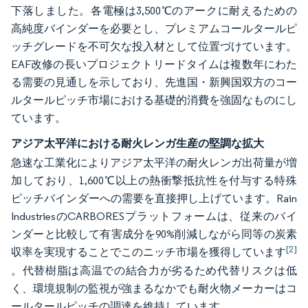
下落しました。各電極は3,500℃のアークに耐えるための
高純度バインダーを必要とし、プレミアムコールタールピ
ッチグレードを不可欠な投入材として位置づけています。
EAF改修の長いプロジェクトリードタイムは複数年にわた
る需要の見通しを示しており、先進国・新興国双方のコー
ルタールピッチ市場における基礎的消費を強固なものにし
ています。
アジア太平洋における耐火レンガ生産の堅調な拡大
急速な工業化によりアジア太平洋の耐火レンガ出荷量が増
加しており、1,600℃以上の熱衝撃抵抗性を付与する特殊
ピッチバインダーへの需要を直接押し上げています。Rain
IndustriesのCARBORESプラットフォームは、従来のバイ
ンダーと比較して有害成分を90%削減しながら同等の炭素
[2]
収率を実現することでこのニッチ市場を獲得しています
。代替樹脂は高温での結合力が劣るため代替リスクは低
く、環境規制の監視が強まるなかでも耐火物メーカーはコ
ールタールピッチの調達を維持しています。