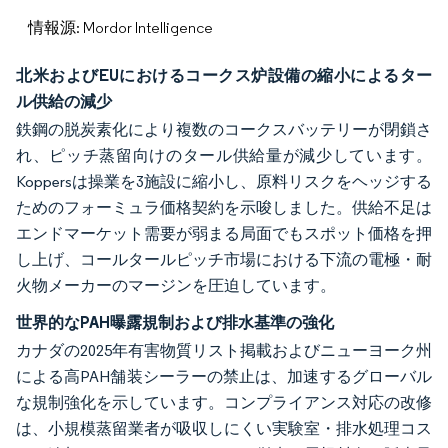
情報源: Mordor Intelligence
北米およびEUにおけるコークス炉設備の縮小によるター
ル供給の減少
鉄鋼の脱炭素化により複数のコークスバッテリーが閉鎖さ
れ、ピッチ蒸留向けのタール供給量が減少しています。
Koppersは操業を3施設に縮小し、原料リスクをヘッジする
ためのフォーミュラ価格契約を示唆しました。供給不足は
エンドマーケット需要が弱まる局面でもスポット価格を押
し上げ、コールタールピッチ市場における下流の電極・耐
火物メーカーのマージンを圧迫しています。
世界的なPAH曝露規制および排水基準の強化
カナダの2025年有害物質リスト掲載およびニューヨーク州
による高PAH舗装シーラーの禁止は、加速するグローバル
な規制強化を示しています。コンプライアンス対応の改修
は、小規模蒸留業者が吸収しにくい実験室・排水処理コス