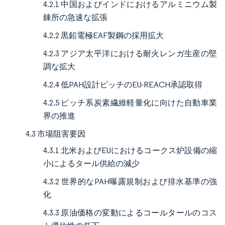
4.2.1 中国およびインドにおけるアルミニウム製
錬所の急速な拡張
4.2.2 黒鉛電極EAF製鋼の採用拡大
4.2.3 アジア太平洋における耐火レンガ生産の堅
調な拡大
4.2.4 低PAH設計ピッチのEU-REACH承認取得
4.2.5 ピッチ系炭素繊維軽量化に向けた自動車業
界の推進
4.3 市場阻害要因
4.3.1 北米およびEUにおけるコークス炉設備の縮
小によるタール供給の減少
4.3.2 世界的なPAH曝露規制および排水基準の強
化
4.3.3 原油価格の変動によるコールタールのコス