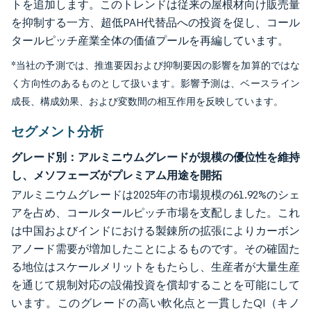
トを追加します。このトレンドは従来の屋根材向け販売量
を抑制する一方、超低PAH代替品への投資を促し、コール
タールピッチ産業全体の価値プールを再編しています。
*当社の予測では、推進要因および抑制要因の影響を加算的ではな
く方向性のあるものとして扱います。影響予測は、ベースライン
成長、構成効果、および変数間の相互作用を反映しています。
セグメント分析
グレード別：アルミニウムグレードが規模の優位性を維持
し、メソフェーズがプレミアム用途を開拓
アルミニウムグレードは2025年の市場規模の61.92%のシェ
アを占め、コールタールピッチ市場を支配しました。これ
は中国およびインドにおける製錬所の拡張によりカーボン
アノード需要が増加したことによるものです。その確固た
る地位はスケールメリットをもたらし、生産者が大量生産
を通じて規制対応の設備投資を償却することを可能にして
います。このグレードの高い軟化点と一貫したQI（キノ