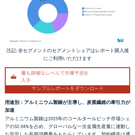
注記: 全セグメントのセグメントシェアはレポート購入後
画像 © Mordor Intelligence。再利用にはCC BY 4.0の表示が必要です。
にご利用いただけます
用途別：アルミニウム製錬が主導し、炭素繊維の牽引力が
加速
アルミニウム製錬は2025年のコールタールピッチ市場シェ
アの52.54%を占め、グローバルな一次金属生産量に連動し
た安定した長期消費量をもたらしています。契約構造は通