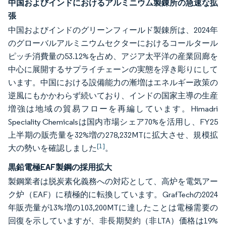
中国およびインドにおけるアルミニウム製錬所の急速な拡
張
中国およびインドのグリーンフィールド製錬所は、2024年
のグローバルアルミニウムセクターにおけるコールタール
ピッチ消費量の53.12%を占め、アジア太平洋の産業回廊を
中心に展開するサプライチェーンの実態を浮き彫りにして
います。中国における設備能力の漸増はエネルギー政策の
逆風にもかかわらず続いており、インドの国家主導の生産
増強は地域の貿易フローを再編しています。Himadri
Speciality Chemicalsは国内市場シェア70%を活用し、FY25
上半期の販売量を32%増の278,232MTに拡大させ、規模拡
[1]
大の勢いを確認しました
。
黒鉛電極EAF製鋼の採用拡大
製鋼業者は脱炭素化義務への対応として、高炉を電気アー
ク炉（EAF）に積極的に転換しています。GrafTechの2024
年販売量が13%増の103,200MTに達したことは電極需要の
回復を示していますが、非長期契約（非LTA）価格は19%