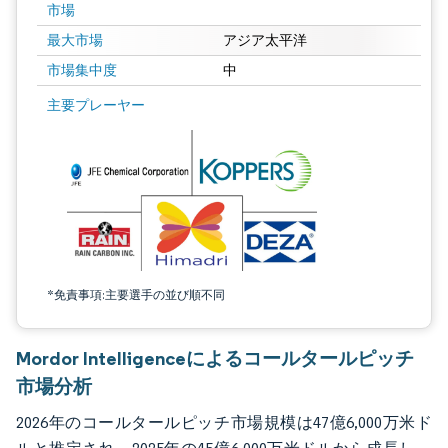
市場
最大市場
アジア太平洋
市場集中度
中
画像 © Mordor Intelligence。再利用にはCC BY 4.0の表示が必要です。
主要プレーヤー
*免責事項:主要選手の並び順不同
Mordor Intelligenceによるコールタールピッチ
市場分析
2026年のコールタールピッチ市場規模は47億6,000万米ド