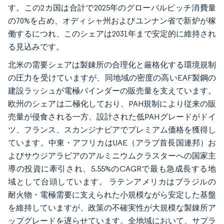
す。この2カ国は合計で2025年のグローバルピッチ消費量
の70%を占め、オディシャ州およびユンナン省で新炉が稼
働するにつれ、このシェアは2031年まで安定的に維持され
る見込みです。
北米の需要シェアは製錬所の合理化と厳格化する環境規制
の圧力を受けていますが、同地域の密度の高いEAF製鋼の
建設ラッシュが電極バインダーの販売量を支えています。
欧州のシェアは二極化しており、PAH規制により従来の販
売量が侵食される一方、設計された低PAHグレードがドイ
ツ、フランス、スカンジナビアでプレミアム価格を獲得し
ています。中東・アフリカはUAE（アラブ首長国連邦）お
よびサウジアラビアのアルミニウムクラスターへの国家主
導の投資に牽引され、5.55%のCAGRで最も急成長する地
域として台頭しています。 ラテンアメリカはブラジルの
耐火物・電極需要に支えられた小規模ながら安定した基盤
を維持していますが、政策の不確実性が大規模な製錬所ア
ップグレードを遅らせています。全地域において、サプラ