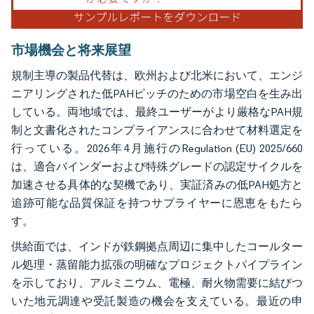
市場機会と将来展望
規制主導の製品代替は、欧州および北米において、エンジ
ニアリングされた低PAHピッチのための市場空白を生み出
している。両地域では、最終ユーザーがより厳格なPAH規
制と文書化されたコンプライアンスに合わせて材料選定を
行っている。2026年4月施行のRegulation (EU) 2025/660
は、適合バインダーおよび特殊グレードの認定サイクルを
加速させる具体的な契機であり、実証済みの低PAH処方と
追跡可能な品質保証を持つサプライヤーに恩恵をもたら
す。
供給面では、インドが鉄鋼拠点周辺に集中したコールター
ル処理・蒸留能力拡張の明確なプロジェクトパイプライン
を示しており、アルミニウム、電極、耐火物需要に結びつ
いた地元調達や受託製造の機会を支えている。最近の申