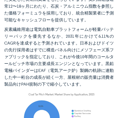
常12〜18ヶ月にわたり、石炭・アルミニウム指数を参照し
た価格フォーミュラを採用しており、統合精製業者に予測
可能なキャッシュフローを提供しています。
炭素繊維用途は電気自動車プラットフォームが軽量バッテ
リーパックを優先するなか、2031年にかけて6.11%の
CAGRを達成すると予測されています。日本およびドイツ
の先行採用者はすでに構造パネル向けにメソフェーズ系フ
ァブリックを指定しており、これが今後10年間のコールタ
ールピッチ市場の主要成長エンジンとなっています。黒鉛
電極バインダーはEAF（電気アーク炉）製鋼の軌跡に連動
した中一桁台の成長が続く一方、屋根材の販売量は消費者
製品向けPAH規制の下で縮小しています。