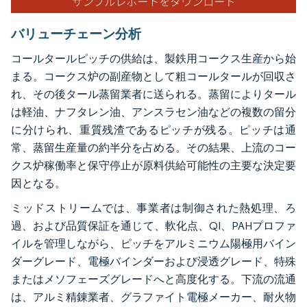
バリューチェーン分析
コールタールピッチの供給は、製鉄用コークス生産から始
まる。コークス炉の副産物として粗コールタールが回収さ
れ、その後タール蒸留業者に送られる。蒸留によりタール
は軽油、ナフタレン油、アンスラセン油などの複数の留分
に分けられ、重質残渣であるピッチが残る。ピッチは通
常、蒸留生産量の約半分を占める。その結果、上流のコー
クス炉稼働率と保守停止が原料供給可能性の主要な決定要
因となる。
ミッドストリームでは、事業者は制御された熱処理、ろ
過、および品質保証を通じて、軟化点、QI、PAHプロファ
イルを管理しながら、ピッチをアルミニウム陽極用バイン
ダーグレード、電極バインダーおよび浸透グレード、特殊
またはメソフェーズグレードへと高度化する。下流の流通
は、アルミ精錬業者、グラファイト電極メーカー、耐火物