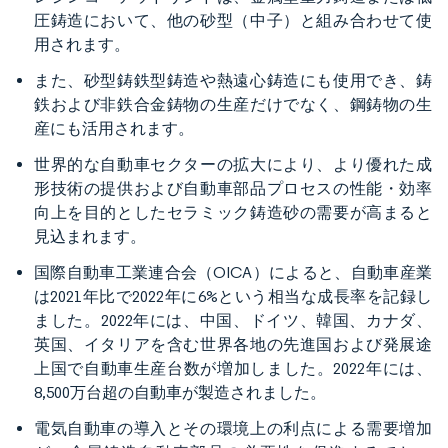
圧鋳造において、他の砂型（中子）と組み合わせて使
用されます。
また、砂型鋳鉄型鋳造や熱遠心鋳造にも使用でき、鋳
鉄および非鉄合金鋳物の生産だけでなく、鋼鋳物の生
産にも活用されます。
世界的な自動車セクターの拡大により、より優れた成
形技術の提供および自動車部品プロセスの性能・効率
向上を目的としたセラミック鋳造砂の需要が高まると
見込まれます。
国際自動車工業連合会（OICA）によると、自動車産業
は2021年比で2022年に6%という相当な成長率を記録し
ました。2022年には、中国、ドイツ、韓国、カナダ、
英国、イタリアを含む世界各地の先進国および発展途
上国で自動車生産台数が増加しました。2022年には、
8,500万台超の自動車が製造されました。
電気自動車の導入とその環境上の利点による需要増加