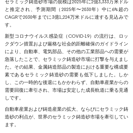
セラミック鋳造砂市場の規模は2025年に2億3,333万米ドル
と推定され、予測期間（2025年〜2030年）中に6%超の
CAGRで2030年までに3億1,224万米ドルに達する見込みで
す。
新型コロナウイルス感染症（COVID-19）の流行は、ロッ
クダウン措置および厳格な社会的距離確保のガイドライン
により、自動車、電気部品、その他の工業部品への需要が
急落したことで、セラミック鋳造砂市場に打撃を与えまし
た。その結果、金属鋳造部品の製造における重要な構成要
素であるセラミック鋳造砂の需要も低下しました。しか
し、この一時的な後退にもかかわらず、自動車産業からの
需要回復に牽引され、市場は安定した成長軌道に乗る見通
しです。
自動車産業および鋳造産業の拡大、ならびにセラミック鋳
造砂の利点が、世界のセラミック鋳造砂市場を牽引してい
ます。