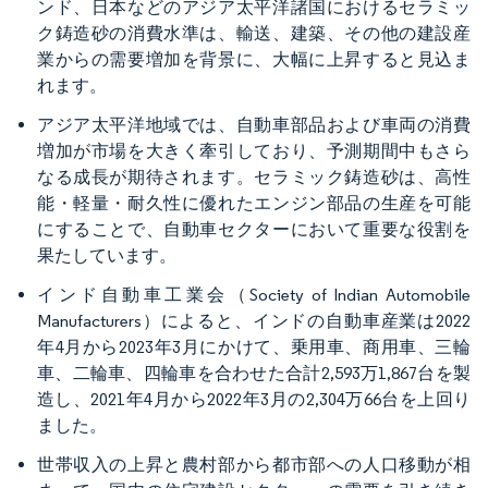
ンド、日本などのアジア太平洋諸国におけるセラミッ
ク鋳造砂の消費水準は、輸送、建築、その他の建設産
業からの需要増加を背景に、大幅に上昇すると見込ま
れます。
アジア太平洋地域では、自動車部品および車両の消費
増加が市場を大きく牽引しており、予測期間中もさら
なる成長が期待されます。セラミック鋳造砂は、高性
能・軽量・耐久性に優れたエンジン部品の生産を可能
にすることで、自動車セクターにおいて重要な役割を
果たしています。
インド自動車工業会（Society of Indian Automobile
Manufacturers）によると、インドの自動車産業は2022
年4月から2023年3月にかけて、乗用車、商用車、三輪
車、二輪車、四輪車を合わせた合計2,593万1,867台を製
造し、2021年4月から2022年3月の2,304万66台を上回り
ました。
世帯収入の上昇と農村部から都市部への人口移動が相