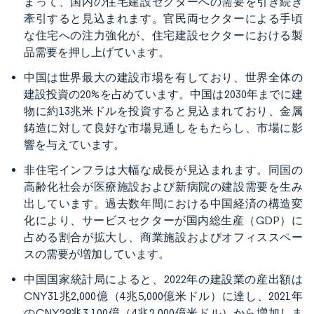
まって、国内の住宅建設セクターへの需要を引き続き
牽引すると見込まれます。官民両セクターによる手頃
な住宅への注力強化が、住宅建設セクターにおける製
品需要を押し上げています。
中国は世界最大の建設市場を有しており、世界全体の
建設投資の20%を占めています。中国は2030年までに建
物に約13兆米ドルを投資すると見込まれており、金属
鋳造に対して良好な市場見通しをもたらし、市場に影
響を与えています。
非住宅インフラは大幅な成長が見込まれます。同国の
高齢化社会が医療施設および新病院の建設需要を生み
出しています。過去数年間における中国経済の構造変
化により、サービスセクターが国内総生産（GDP）に
占める割合が拡大し、商業施設およびオフィススペー
スの需要が増加しています。
中国国家統計局によると、2022年の建設業の産出額は
CNY31兆2,000億（4兆5,000億米ドル）に達し、2021年
のCNY29兆3,100億（4兆2,000億米ドル）から増加しま