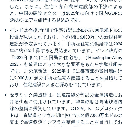
した。さらに、住宅・都市農村建設部の予測による
と、中国の建設セクターは2025年に向けて国内GDPの
6%のシェアを維持する見込みです。
インドは今後7年間で住宅分野に約1兆3,000億米ドルの
投資が見込まれており、その間に6,000万戸の新規住宅
建設が予定されています。手頃な住宅の供給率は2024
年に約70%上昇すると見込まれています。インド政府の
「2022年までに全国民に住宅を」（Housing for All by
2022）も業界にとって大きな変革をもたらす取り組み
です。この施策は、2022年までに都市部の貧困層向け
に2,000万戸超の手頃な住宅を建設することを目指して
おり、住宅建設に大きな弾みをつけています。
セラミック鋳造砂は、鉄道路線の部品の金属鋳造にお
ける生産に使用されています。韓国政府は高速鉄道路
線の整備に投資しています。GTX-A、B、Cプロジェク
トは、京畿道とソウル間において134億7,000万米ドルの
支出で高速鉄道インフラを整備することを目指してお