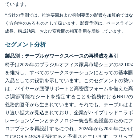
ています。
*当社の予測では、推進要因および抑制要因の影響を加算的ではな
く方向性のあるものとして扱います。影響予測は、ベースライン
成長、構成効果、および変数間の相互作用を反映しています。
セグメント分析
製品別：テーブルがワークスペースの再構成を牽引
椅子は2025年のブラジルオフィス家具市場シェアの32.10%
を維持し、すべてのワークステーションにとっての基本購
入品としての役割を示しています。このセグメントの勢い
は、バイヤーが腰部サポートと高密度フォームを備えた高
さ調節可能なシートを指定することを義務付けるNR17の
義務的遵守から生まれています。それでも、テーブルはよ
り速い拡大が見込まれており、企業がハイブリッドコラボ
レーションゾーンとテクノロジー統合型会議室のためにフ
ロアプランを再設計するにつれ、2026年から2031年にかけ
てCAGR 6.45%を記録すると予測されています。フリップ