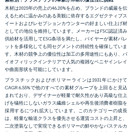
木材は2025年の売上の46.20%を占め、ブランドの威厳を伝
えるために温かみのある美観に依存するエグゼクティブス
イートおよびレセプションカウンターの好ましい仕上げ材
としての地位を維持しています。メーカーはFSC認証済み
供給材を活用してESG条項を満たし、バイヤーが素材パレ
ットを多様化しても同セグメントの持続性を確保していま
す。木材の競争上の優位性は加工の多用途性にもあり、バ
イオフィリックインテリアで人気の複雑なベニヤインレイ
や曲面形状を可能にしています。
プラスチックおよびポリマーラインは2031年にかけて
CAGR 6.55%で他のすべての素材グループを上回ると見込
まれており、デザイナーが軽量で耐久性があり高級な仕上
げを犠牲にしないガラス繊維シェルや再生後消費者樹脂を
採用するにつれ拡大しています。このカテゴリーの成長
は、軽量な輸送クラスを優先させる運賃コストの上昇と、
二次塗装なしで実現できるポリマーの鮮やかなパステルカ