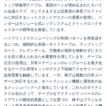
トップ研修用テーブル、電源ポートが埋め込まれたモバイ
ル会議スラブ、そしてさまざまな従業員の身長プロファイ
ルに対応するシットスタンドデスクへの需要が急増し、ベ
ンダーはモジュール式レッグシステムとクイックロックキ
ャスターの標準化を推進しています。
ハイブリッドスケジューリングが利用パターンを再形成す
るにつれ、補助的な表面—サイドテーブル、ラップトップ
カート、クレデンザ—も、労働者が場所を移動せずにタス
クを切り替えられるため重要性を増しています。テーブル
注文の急増は、共有ステーションのレッグルームを最大化
するケーブル管理キットやデスク下収納アクセサリーへの
追加需要を触媒しています。一方、椅子は複数の日常ユー
ザーに対応するため、オートテンション機構と通気性のあ
るメッシュバックへと進化しています。これらのダイナミ
クスが合わさって、テーブルをアクティビティベースのレ
イアウトの構造的基盤として位置づけ、椅子はブラジルオ
フィス家具市場規模全体のエルゴノミクス的礎石として機