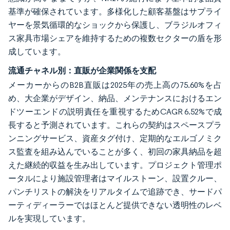
基準が確保されています。多様化した顧客基盤はサプライ
ヤーを景気循環的なショックから保護し、ブラジルオフィ
ス家具市場シェアを維持するための複数セクターの盾を形
成しています。
流通チャネル別：直販が企業関係を支配
メーカーからのB2B直販は2025年の売上高の75.60%を占
め、大企業がデザイン、納品、メンテナンスにおけるエン
ドツーエンドの説明責任を重視するためCAGR 6.52%で成
長すると予測されています。これらの契約はスペースプラ
ンニングサービス、資産タグ付け、定期的なエルゴノミク
ス監査を組み込んでいることが多く、初回の家具納品を超
えた継続的収益を生み出しています。プロジェクト管理ポ
ータルにより施設管理者はマイルストーン、設置クルー、
パンチリストの解決をリアルタイムで追跡でき、サードパ
ーティディーラーではほとんど提供できない透明性のレベ
ルを実現しています。