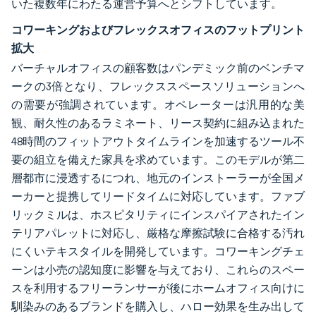
いた複数年にわたる運営予算へとシフトしています。
コワーキングおよびフレックスオフィスのフットプリント
拡大
バーチャルオフィスの顧客数はパンデミック前のベンチマ
ークの3倍となり、フレックススペースソリューションへ
の需要が強調されています。オペレーターは汎用的な美
観、耐久性のあるラミネート、リース契約に組み込まれた
48時間のフィットアウトタイムラインを加速するツール不
要の組立を備えた家具を求めています。このモデルが第二
層都市に浸透するにつれ、地元のインストーラーが全国メ
ーカーと提携してリードタイムに対応しています。ファブ
リックミルは、ホスピタリティにインスパイアされたイン
テリアパレットに対応し、厳格な摩擦試験に合格する汚れ
にくいテキスタイルを開発しています。コワーキングチェ
ーンは小売の認知度に影響を与えており、これらのスペー
スを利用するフリーランサーが後にホームオフィス向けに
馴染みのあるブランドを購入し、ハロー効果を生み出して