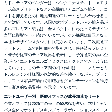
ミドルティアのベンダーは、シンクロナスチルト、メモリ
ー式高さプリセットなどの高機能メカニズムを輸入し、コ
ストを抑えるために地元調達のフレームと組み合わせるこ
とで対応しています。米国や欧州ブランドからの輸入品が
多いプレミアム製品は、全スペクトルにわたってデザイン
言語に影響を与え続けていますが、その採用は目玉となる
本社やデザインスタジオに限定されています。二次流通プ
ラットフォームで割引価格で取引される修繕済みプレミア
ム椅子が従来のティア境界を曖昧にし、予算意識の高い企
業がハイエンドなエルゴノミクスにアクセスできるように
しています。このティア間の相互作用は、エコノミーとミ
ドルレンジの仕様間の絶対的な差を縮小しながら、ブラジ
ルオフィス家具市場内で明確なセグメンテーションを維持
する漸進的な品質移行を示唆しています。
エンドユーザー別：医療オフィスが成長加速をリード
企業オフィスは2025年の売上の50.90%を占め、本社キャン
パス全体でホットデスキングとコラボレーションスペース