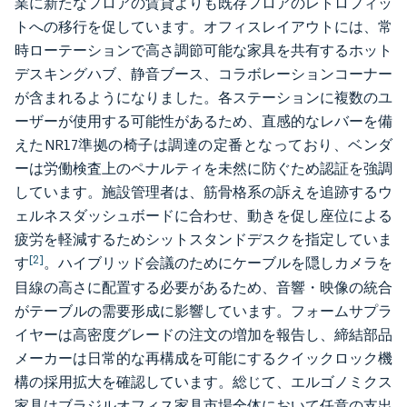
業に新たなフロアの賃貸よりも既存フロアのレトロフィッ
トへの移行を促しています。オフィスレイアウトには、常
時ローテーションで高さ調節可能な家具を共有するホット
デスキングハブ、静音ブース、コラボレーションコーナー
が含まれるようになりました。各ステーションに複数のユ
ーザーが使用する可能性があるため、直感的なレバーを備
えたNR17準拠の椅子は調達の定番となっており、ベンダ
ーは労働検査上のペナルティを未然に防ぐため認証を強調
しています。施設管理者は、筋骨格系の訴えを追跡するウ
ェルネスダッシュボードに合わせ、動きを促し座位による
疲労を軽減するためシットスタンドデスクを指定していま
[2]
す
。ハイブリッド会議のためにケーブルを隠しカメラを
目線の高さに配置する必要があるため、音響・映像の統合
がテーブルの需要形成に影響しています。フォームサプラ
イヤーは高密度グレードの注文の増加を報告し、締結部品
メーカーは日常的な再構成を可能にするクイックロック機
構の採用拡大を確認しています。総じて、エルゴノミクス
家具はブラジルオフィス家具市場全体において任意の支出