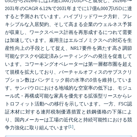
USDから2026年には13億1,000万USDへと成長し、2026年〜
2031年のCAGR 6.12%で2031年までに17億6,000万USDに達
すると予測されています。ハイブリッドワーク方針、フレ
キシブルな入居契約、そして高まる企業のウェルネス予算
が収束し、ワークスペース計画を再形成するにつれて需要
は加速しています。雇用主はエルゴノミクスへの対応を生
産性向上の手段として捉え、NR17要件を満たす高さ調節
可能なデスクや認定済みシーティングへの発注を促進して
います。コワーキングオペレーターは第一層都市圏を超え
て規模を拡大しており、バーチャルオフィスのサブスクリ
プション数はパンデミック前の水準の3倍を維持していま
す。サンパウロにおける地域的な空室率の低下は、モジュ
ール式・再構成可能な家具を優先する拡張型リースからレ
トロフィット活動への移行を示しています。一方、FSC認
証木材に対する連邦税制優遇措置と鉄鋼価格の下落によ
り、国内メーカーは工場の近代化と持続可能性における競
[1]
争力強化に取り組んでいます
。