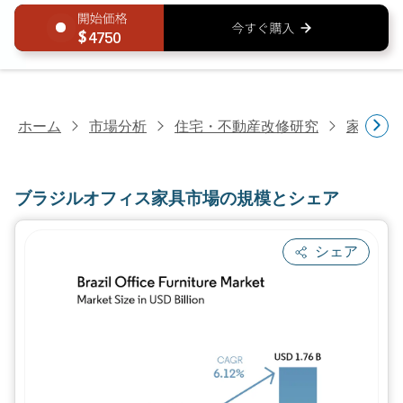
4750
ホーム
市場分析
住宅・不動産改修研究
家具・
ブラジルオフィス家具市場の規模とシェア
シェア