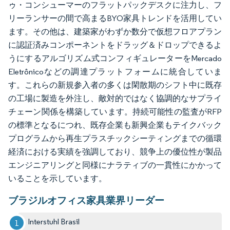
ゥ・コンシューマーのフラットパックデスクに注力し、フ
リーランサーの間で高まるBYO家具トレンドを活用してい
ます。その他は、建築家がわずか数分で仮想フロアプラン
に認証済みコンポーネントをドラッグ＆ドロップできるよ
うにするアルゴリズム式コンフィギュレーターをMercado
Eletrônicoなどの調達プラットフォームに統合していま
す。これらの新規参入者の多くは閑散期のシフト中に既存
の工場に製造を外注し、敵対的ではなく協調的なサプライ
チェーン関係を構築しています。持続可能性の監査がRFP
の標準となるにつれ、既存企業も新興企業もテイクバック
プログラムから再生プラスチックシーティングまでの循環
経済における実績を強調しており、競争上の優位性が製品
エンジニアリングと同様にナラティブの一貫性にかかって
いることを示しています。
ブラジルオフィス家具業界リーダー
Interstuhl Brasil