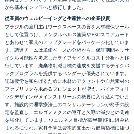
から基本インフラへと移行しました。
従業員のウェルビーイングと生産性への企業投資
ブラジルの雇用主はワークスペースの質を人材確保ツール
として位置づけ、メンタルヘルス施策やESGスコアカード
とあわせて家具のアップグレードをパッケージ化していま
す。調達チームは単価ベースの分析から、保証期間やリサ
イクル可能性を考慮したライフサイクルコスト分析へと移
行しています。廃棄物削減目標の達成を支援するテイクバ
ックプログラムを提供するベンダーが優先されています。
認知疲労を和らげるために木材のアクセントや自然素材の
ファブリックを求めるプロジェクトが増え、バイオフィリ
ックデザインがメインストリームの概要に入り込んでいま
す。施設内の理学療法士のコンサルテーションが椅子の設
定を監査し、エルゴノミクスの遵守と欠勤の減少との関連
を強化しています。ウェルネス目標が四半期KPIに組み込
まれるにつれ、家具予算は資本的支出から健康指標に紐づ