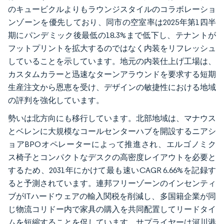
のキュービクルよりもラウンジスタイルのコラボレーショ
ンゾーンを優先しており、同市の空室率は2025年第1四半
期にパンデミック後最低の18.3%まで低下し、テナントが
フットプリントを拡大するのではなく内装をリフレッシュ
していることを示しています。地元の内装仕上げ工場は、
カスタムカラーと迅速なターンアラウンドを要求する短期
生産注文から恩恵を受け、デザインの敏捷性における地域
の評判を強化しています。
勢いは北方向にも移行しています。北部地域は、マナウス
とベレンに大規模なコールセンターハブを開設するニアシ
ョアBPOオペレーターによって推進され、エルゴノミク
ス椅子とコンパクトなデスクの高密度レイアウトを必要と
するため、2031年にかけて最も速いCAGR 6.66%を記録す
ると予測されています。連邦フリーゾーンのインセンティ
ブがITハードウェアの輸入関税を削減し、多国籍企業が同
じ物流コリドー内で家具の購入を共同配置してリードタイ
ムを短縮することを促しています。サプライヤーは河川港