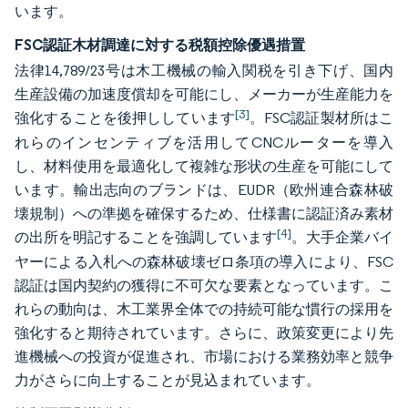
います。
FSC認証木材調達に対する税額控除優遇措置
法律14,789/23号は木工機械の輸入関税を引き下げ、国内
生産設備の加速度償却を可能にし、メーカーが生産能力を
[3]
強化することを後押ししています
。FSC認証製材所はこ
れらのインセンティブを活用してCNCルーターを導入
し、材料使用を最適化して複雑な形状の生産を可能にして
います。輸出志向のブランドは、EUDR（欧州連合森林破
壊規制）への準拠を確保するため、仕様書に認証済み素材
[4]
の出所を明記することを強調しています
。大手企業バイ
ヤーによる入札への森林破壊ゼロ条項の導入により、FSC
認証は国内契約の獲得に不可欠な要素となっています。こ
れらの動向は、木工業界全体での持続可能な慣行の採用を
強化すると期待されています。さらに、政策変更により先
進機械への投資が促進され、市場における業務効率と競争
力がさらに向上することが見込まれています。