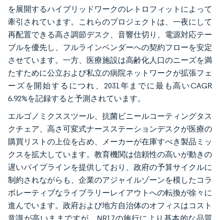
を展開するハイブリッドワークのレトロフィットによって
牽引されています。これらのプロジェクトは、一夜にして
再配置できる高さ調節デスク、音響仕切り、電源対応テー
ブルを優先し、フルラインベンダーへの契約フローを安定
させています。一方、医療施設は高齢化人口のニーズを満
たすために公立および私立の病院ネットワークが拡張フェ
ーズを開始するにつれ、2031年までに最も高いCAGR
6.92%を記録すると予測されています。
エルゴノミクススツール、抗菌ビニールコーティングタス
クチェア、高さ可変式ナースステーションデスクが医療の
購買リストの上位を占め、メーカーが在庫すべき製品ミッ
クスを拡大しています。教育機関は信頼性の高いが動きの
遅いパイプラインを提供しており、政府の予算サイクルに
制約されながらも、企業のアジャイルゾーンを模したコラ
ボレーティブなライブラリーレイアウトへの転換が徐々に
進んでいます。政府および地方自治体のオフィスはコスト
意識が高いままですが、NR17の施行により基本的な品質