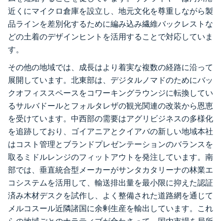
近くにマイクロ倉庫を設立し、地元文化を尊重しながら製
品ラインを差別化するために編み込み繊維バックレストな
どの土着のデザインヒントを活用することで対応していま
す。
その他の地域では、成長はより着実な複数の経路に沿って
展開しています。北東部は、デジタルノマドのためにバッ
クオフィススペースをコワーキングラウンジに転換してい
るサルバドールとフォルタレザの観光関連の改装から恩恵
を受けています。中西部の需要はアグリビジネスの多様化
を追跡しており、ゴイアニアとクイアバの新しい地域本社
はコスト管理とブランドプレゼンテーションのバランスを
取るミドルレンジのフィットアウトを発注しています。南
部では、垂直統合型メーカーがサンタカタリーナの林業エ
コシステムを活用して、輸送排出量を最小限に抑えた認証
済み木材デスクを試作し、よく整備された道路網を通じて
メルコスール近隣諸国に余剰生産を輸出しています。これ