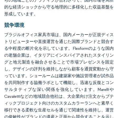
らの地域ごとのナラティブが合わさって、国内市場を局所
的な経済ショックから守る地理的に多様化した収益基盤を
形成しています。
競争環境
ブラジルオフィス家具市場は、国内メーカーが正規ディス
トリビューターや直接運営を通じた国際ブランドと競合す
る中程度の断片化を示しています。Flexformのような国内
の老舗企業は、イタリアにインスパイアされたスタイリン
グと地元製造を融合させることで市場プレゼンスを固定
し、デザインの評判を維持しながら顧客を通貨変動から守
っています。ショールームは建築家や施設管理者が試作品
を共同制作する協働ラボとして機能し、迅速な反復とコン
サルタティブな深い関係を強化しています。Marelliや
Cavalettiなどの地域競合他社は、大企業向け注文からブテ
ィックプロジェクト向けのカスタムカラーランへと素早く
移行できる柔軟な生産セルを通じて関連性を維持し、運営
の俊敏性がブランドの遺産と正面から競合することを示し