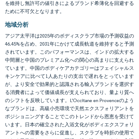
を維持し無許可の値引きによるブランド希薄化を回避する
ために不可欠となります。
地域分析
アジア太平洋は2025年のボディスクラブ市場の予測収益の
46.45%を占め、2031年にかけて成長軌道を維持すると予測
されています。このパフォーマンスは、インドの拡大する
中間層と中国のプレミアム化への関心の高まりに支えられ
ています。中国のボディケアカテゴリーはフェイシャルス
キンケアに比べて1人あたりの支出で遅れをとっています
が、より安全で効果的と認識される輸入ブランドを選択す
る消費者によって価値成長が支えられており、量より質へ
のシフトを反映しています。L'Occitane en Provenceのよう
なブランドは、高級小売環境で天然エクスフォリアントを
ポジショニングすることでこのトレンドから恩恵を受けて
います。日本の確立された入浴文化がボディエクスフォリ
アントへの需要をさらに促進し、スクラブを時折の使用で