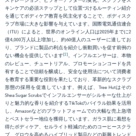
ストレーション、ビフォーアフターの変化、スクラブをス
キンケアの必須ステップとして位置づけるルーティン紹介
を通じてボディケア教育を民主化することで、ボディスク
ラブ市場に大きな影響を与えています。国際電気通信連合
（ITU）によると、世界のオンライン人口は2025年までに2
億4,000万人以上増加し、約60億人のユーザーに達してお
り、ブランドに製品の利点を紹介し衝動買いを促す前例の
[2]
ない機会を提供しています
。インフルエンサーは、本物
のレビュー、チュートリアル、プロモーションコードを共
有することで信頼を醸成し、安全な使用法について消費者
を教育する重要な役割を果たしており、革新的なスクラブ
形態の採用を促進しています。例えば、Tree Hutはその
Shea Sugar Scrubsでインフルエンサーがシルキーな仕上が
りと魅力的な香りを紹介するTikTokのバイラル効果を活用
し、Amazonなどのプラットフォームでの大幅な売上急増
とベストセラー地位を獲得しています。ガラス肌に着想を
得たボディケア、セルライト軽減のためのコーヒースクラ
ブ、グロウを高めるハイブリッド製品などの新興トレンド