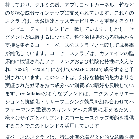
持しており、クルミの殻、アプリコットカーネル、竹など
の多様な成分ラインナップに支えられています。これらの
スクラブは、天然調達とサステナビリティを重視するクリ
ーンビューティートレンドと一致しています。しかし、セ
グメントが成熟するにつれて、科学的根拠のある効果から
支持を集めるコーヒーベースのスクラブと比較して成長率
が鈍化しています。コーヒースクラブは、カフェインの臨
床的に検証されたファーミングおよび抗酸化特性に支えら
れ、2026年〜2031年にかけてCAGR 5.28%で成長すると予
測されています。このシフトは、純粋な植物的魅力よりも
実証された効果を持つ成分への消費者の嗜好を反映してい
ます。mCaffeineのようなブランドは、エクスフォリエー
ションと抗酸化・リサーフェシング効果を組み合わせてパ
フォーマンス重視のスキンケアへの需要に応えるため、
様々なサイズとバリアントのコーヒースクラブ形態を提供
することでこのトレンドを活用しています。
塩ベースのスクラブは、特に死海の塩が文化的な意義を持