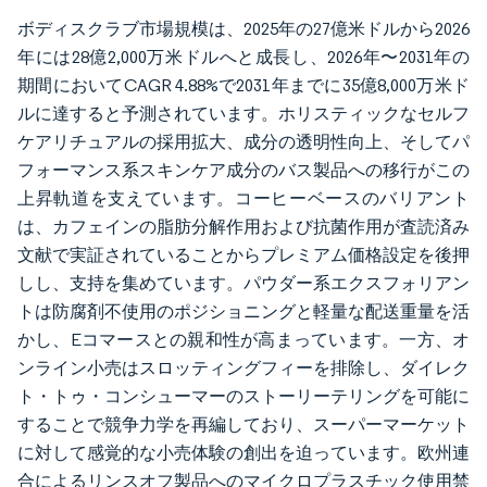
ボディスクラブ市場規模は、2025年の27億米ドルから2026
年には28億2,000万米ドルへと成長し、2026年〜2031年の
期間においてCAGR 4.88%で2031年までに35億8,000万米ド
ルに達すると予測されています。ホリスティックなセルフ
ケアリチュアルの採用拡大、成分の透明性向上、そしてパ
フォーマンス系スキンケア成分のバス製品への移行がこの
上昇軌道を支えています。コーヒーベースのバリアント
は、カフェインの脂肪分解作用および抗菌作用が査読済み
文献で実証されていることからプレミアム価格設定を後押
しし、支持を集めています。パウダー系エクスフォリアン
トは防腐剤不使用のポジショニングと軽量な配送重量を活
かし、Eコマースとの親和性が高まっています。一方、オ
ンライン小売はスロッティングフィーを排除し、ダイレク
ト・トゥ・コンシューマーのストーリーテリングを可能に
することで競争力学を再編しており、スーパーマーケット
に対して感覚的な小売体験の創出を迫っています。欧州連
合によるリンスオフ製品へのマイクロプラスチック使用禁