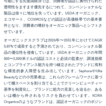
可能にする先進国経済では、消費者が認証に裏付けられた
透明性をますます優先するにつれて、コンベンショナルな
製品は徐々に地位を失っています。USDA オーガニック、
エコサート、COSMOSなどの認証が高価格帯での基本要
件となり、消費者の嗜好をオーガニック製品へとシフトさ
せています。
オーガニックスクラブは2026年〜2031年にかけてCAGR
5.87%で成長すると予測されており、コンベンショナル製
品の優位性を侵食しています。USDA オーガニックの年間
500〜2,000米ドルの認証コストと必須の監査が、調達規模
とコンプライアンス能力を持つ確立されたブランドに有利
な構造的参入障壁を生み出しています。SephoraやUlta
Beautyなどの小売業者は、これらのフレームワークに基づ
いて棚スペースを割り当てることでクリーンビューティー
基準を制度化し、ブランドに処方の見直しを迫るか、ある
いは棚から外されるリスクを負わせています。KORA
Organicsのようなブランドは、認証オーガニックのポジシ