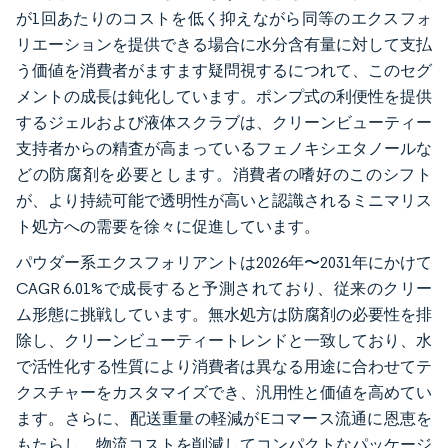
が1回あたりのコストを低く抑えながら同等のエクスフォ
リエーションを提供できる場合に水分含有量に対して支払
う価値を消費者がますます疑問視するにつれて、このセグ
メントの成長は鈍化しています。ポンプ式の利便性を提供
するジェルおよび液体スクラブは、クリーンビューティー
支持者からの精査が高まっているフェノキシエタノールな
どの防腐剤を必要とします。消費者の嗜好のこのシフト
が、より持続可能で透明性が高いと認識されるミニマリス
ト処方への需要を徐々に促進しています。
パウダー系エクスフォリアントは2026年〜2031年にかけて
CAGR 6.01%で成長すると予測されており、従来のクリー
ム形態に挑戦しています。無水処方は防腐剤の必要性を排
除し、クリーンビューティートレンドと一致しており、水
で活性化する性質により消費者は異なる用途に合わせてテ
クスチャーをカスタマイズでき、汎用性と価値を高めてい
ます。さらに、配送重量の軽減がEコマース流通に恩恵を
もたらし、物流コストを削減してコンパクトなパッケージ