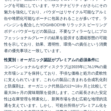
ングを可能にしています。サステナビリティがさらにその
魅力を強化しており、パウダーはリサイクル可能なアルミ
缶や堆肥化可能なポーチに包装されることが多いです。ラ
バンジンを配合したYOGHBODY® リラックス ピーリング
ボディパウダーなどの製品は、不要なフィラーなしにプロ
フェッショナルグレードの結果を提供する濃縮形態の可能
性を示しており、効果、透明性、環境への責任という消費
者の優先事項と一致しています。
性質別：オーガニック認証がプレミアムの必須条件に
コンベンショナルなボディスクラブは2025年に76.19%の最
大市場シェアを保持しており、手頃な価格と処方の柔軟性
に支えられています。これらの製品に含まれる合成乳化剤
と防腐剤は、オーガニック代替品の12〜18ヶ月と比較して
最大36ヶ月の賞味期限を提供します。この延長された安定
性は在庫管理を簡素化し、新興市場を含む広範な地理的流
通を支えています。しかし、可処分所得がプレミアム化を