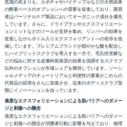
意識の高まりも、カボチャやパイナップルなどの天然由来
の酵素ベースのオプションへの需要を促進しており、購買
者はパーソナルケア製品においてオーガニック成分を優先
しています。さらに、ドライブラシやエクスフォリエーシ
ョンミットなどのツールが支持を集め、リンパへの効果を
促進しながらボトル入りエクスフォリアントへの依存を低
減しています。プレミアムブランドが穏やかな酸を配合し
たハイブリッドスクラブを導入する一方で、毛孔性苔癬な
どの悩みに対する皮膚科医推奨の効果を強調するスクラブ
以外のオプションが市場シェアを獲得しています。ソーシ
ャルメディアのチュートリアルと利便性の要素がこれらの
代替品の採用をさらに加速させ、従来のボディスクラブ形
態にイノベーションを迫っています。
過度なエクスフォリエーションによる肌バリアへのダメー
ジと刺激への懸念
過度なエクスフォリエーションによる肌バリアへのダメー
ジと刺激への懸念が消費者行動に影響を与えており、物理