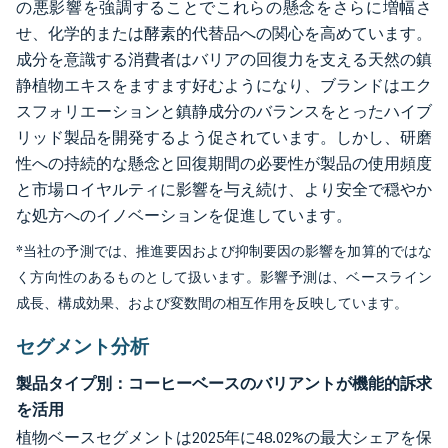
の悪影響を強調することでこれらの懸念をさらに増幅さ
せ、化学的または酵素的代替品への関心を高めています。
成分を意識する消費者はバリアの回復力を支える天然の鎮
静植物エキスをますます好むようになり、ブランドはエク
スフォリエーションと鎮静成分のバランスをとったハイブ
リッド製品を開発するよう促されています。しかし、研磨
性への持続的な懸念と回復期間の必要性が製品の使用頻度
と市場ロイヤルティに影響を与え続け、より安全で穏やか
な処方へのイノベーションを促進しています。
*当社の予測では、推進要因および抑制要因の影響を加算的ではな
く方向性のあるものとして扱います。影響予測は、ベースライン
成長、構成効果、および変数間の相互作用を反映しています。
セグメント分析
製品タイプ別：コーヒーベースのバリアントが機能的訴求
を活用
植物ベースセグメントは2025年に48.02%の最大シェアを保