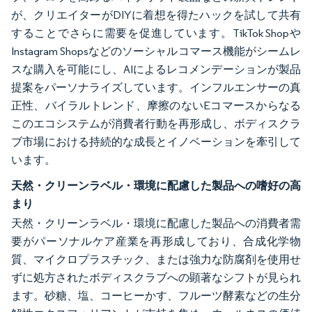
が、クリエイターがDIYに着想を得たハックを試して共有
することでさらに需要を促進しています。TikTok Shopや
Instagram Shopsなどのソーシャルコマース機能がシームレ
スな購入を可能にし、AIによるレコメンデーションが製品
提案をパーソナライズしています。インフルエンサーの真
正性、バイラルトレンド、摩擦のないEコマースからなる
このエコシステムが消費者行動を再形成し、ボディスクラ
ブ市場における持続的な成長とイノベーションを牽引して
います。
天然・クリーンラベル・環境に配慮した製品への嗜好の高
まり
天然・クリーンラベル・環境に配慮した製品への消費者需
要がパーソナルケア産業を再形成しており、合成化学物
質、マイクロプラスチック、または強力な防腐剤を使用せ
ずに処方されたボディスクラブへの顕著なシフトが見られ
ます。砂糖、塩、コーヒーかす、フルーツ酵素などの生分