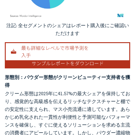
注記: 全セグメントのシェアはレポート購入後にご確認い
画像 © Mordor Intelligence。再利用にはCC BY 4.0の表示が必要です。
ただけます
形態別：パウダー形態がクリーンビューティー支持者を獲
得
クリーム形態は2025年に41.57%の最大シェアを保持してお
り、感覚的な高級感を伝えるリッチなテクスチャーと棚で
の安定性に支えられ、マス小売流通に適しています。あら
かじめ乳化された一貫性が利便性と予測可能なパフォーマ
ンスを確保し、すぐに使えるソリューションを求める主流
の消費者にアピールしています。しかし、パウダー濃縮物