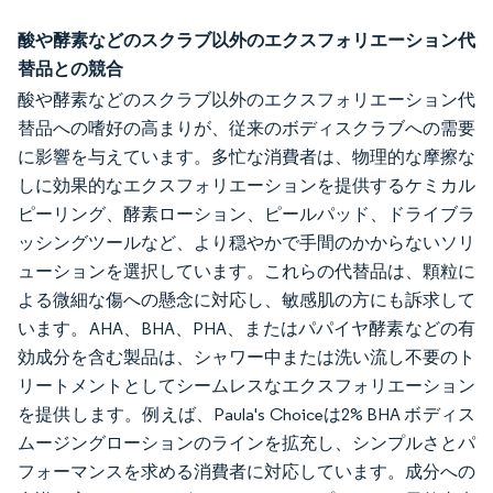
酸や酵素などのスクラブ以外のエクスフォリエーション代
替品との競合
酸や酵素などのスクラブ以外のエクスフォリエーション代
替品への嗜好の高まりが、従来のボディスクラブへの需要
に影響を与えています。多忙な消費者は、物理的な摩擦な
しに効果的なエクスフォリエーションを提供するケミカル
ピーリング、酵素ローション、ピールパッド、ドライブラ
ッシングツールなど、より穏やかで手間のかからないソリ
ューションを選択しています。これらの代替品は、顆粒に
よる微細な傷への懸念に対応し、敏感肌の方にも訴求して
います。AHA、BHA、PHA、またはパパイヤ酵素などの有
効成分を含む製品は、シャワー中または洗い流し不要のト
リートメントとしてシームレスなエクスフォリエーション
を提供します。例えば、Paula's Choiceは2% BHA ボディス
ムージングローションのラインを拡充し、シンプルさとパ
フォーマンスを求める消費者に対応しています。成分への