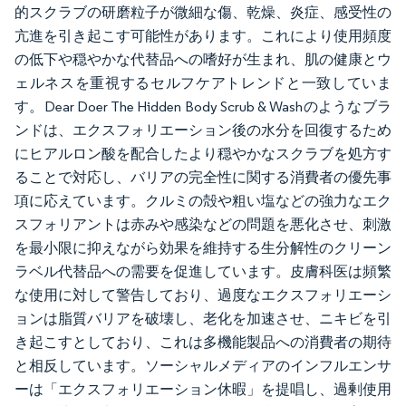
的スクラブの研磨粒子が微細な傷、乾燥、炎症、感受性の
亢進を引き起こす可能性があります。これにより使用頻度
の低下や穏やかな代替品への嗜好が生まれ、肌の健康とウ
ェルネスを重視するセルフケアトレンドと一致していま
す。Dear Doer The Hidden Body Scrub & Washのようなブラ
ンドは、エクスフォリエーション後の水分を回復するため
にヒアルロン酸を配合したより穏やかなスクラブを処方す
ることで対応し、バリアの完全性に関する消費者の優先事
項に応えています。クルミの殻や粗い塩などの強力なエク
スフォリアントは赤みや感染などの問題を悪化させ、刺激
を最小限に抑えながら効果を維持する生分解性のクリーン
ラベル代替品への需要を促進しています。皮膚科医は頻繁
な使用に対して警告しており、過度なエクスフォリエーシ
ョンは脂質バリアを破壊し、老化を加速させ、ニキビを引
き起こすとしており、これは多機能製品への消費者の期待
と相反しています。ソーシャルメディアのインフルエンサ
ーは「エクスフォリエーション休暇」を提唱し、過剰使用