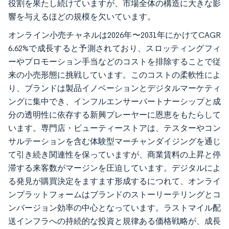
役割を果たし続けていますが、市場全体の構造に大きな影
響を与えるほどの規模を欠いています。
オンライン小売チャネルは2026年〜2031年にかけてCAGR
6.62%で成長すると予測されており、スロッティングフィ
ーやプロモーション手当などのコストを排除することで従
来の小売形態に挑戦しています。このコストの柔軟性によ
り、ブランドは製品イノベーションとデジタルマーケティ
ングに集中でき、インフルエンサーパートナーシップと成
分の透明性に依存する新興プレーヤーに恩恵をもたらして
います。専門店・ビューティーストアは、テスターやコン
サルテーションを含む体験型マーチャンダイジングを通じ
て引き続き関連性を保っていますが、商業賃料の上昇と停
滞する来客数がマージンを圧迫しています。デジタルによ
る発見が購買決定をますます形成するにつれて、オンライ
ンプラットフォームはブランドのストーリーテリングとコ
ンバージョン効率の中心となっています。ラストマイル配
送インフラへの持続的な投資と規律ある価格戦略が、成長