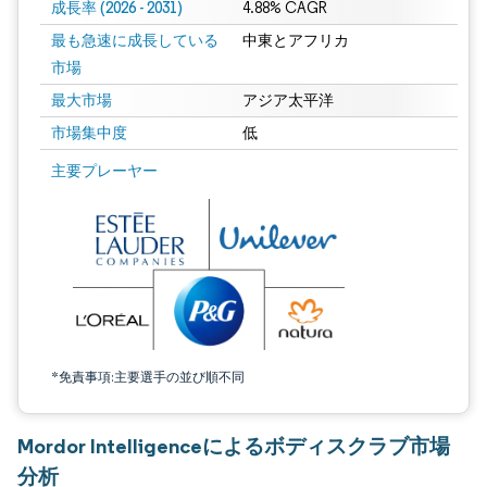
成長率 (2026 - 2031)
4.88% CAGR
最も急速に成長している
中東とアフリカ
市場
最大市場
アジア太平洋
市場集中度
低
画像 © Mordor Intelligence。再利用にはCC BY 4.0の表示が必要です。
主要プレーヤー
*免責事項:主要選手の並び順不同
Mordor Intelligenceによるボディスクラブ市場
分析