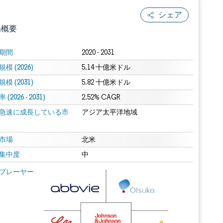
シェア
場概要
期間
2020 - 2031
模 (2026)
5.14 十億米ドル
模 (2031)
5.82 十億米ドル
(2026 - 2031)
2.52% CAGR
急速に成長している市
アジア太平洋地域
.0の表示が必要です。
市場
北米
集中度
中
 Mordor Intelligence。再利用にはCC BY 4.0の表示が必要です。
プレーヤー