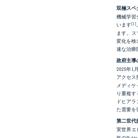
双極スペ
機械学習
[1]
います
ます。ス
変化を検
速な治療
政府主導
2025
アクセス
メディケ
り重複す
ドヒアラ
た需要を
第二世代
実世界エ
年のRyk