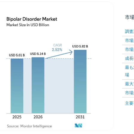
市
調査
市場規
市場規
成長率 
最も
場
画像 © Mordor Intelligence。再利用にはCC BY 4
最大
市場
画像 ©
主要