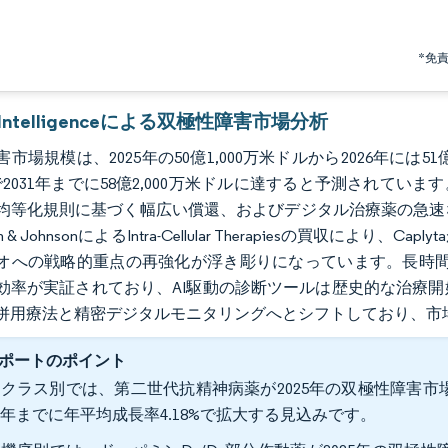
*免
r Intelligenceによる双極性障害市場分析
市場規模は、2025年の50億1,000万米ドルから2026年には51
%で2031年までに58億2,000万米ドルに達すると予測されて
均等化規則に基づく幅広い償還、およびデジタル治療薬の急速な
on & JohnsonによるIntra-Cellular Therapiesの買
オへの戦略的重点の再強化が浮き彫りになっています。長時間
効率が実証されており、AI駆動の診断ツールは歴史的な治療
併用療法と精密デジタルモニタリングへとシフトしており、市
ポートのポイント
クラス別では、第二世代抗精神病薬が2025年の双極性障害市場
31年までに年平均成長率4.18%で拡大する見込みです。