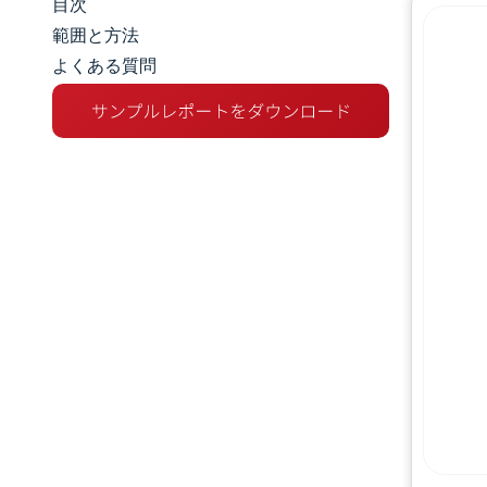
目次
市場規模とシェア
範囲と方法
よくある質問
市場分析
トレンドとインサイト
セグメント分析
地理分析
規制環境
競争環境
主要プレーヤー
機会と展望
業界の動向