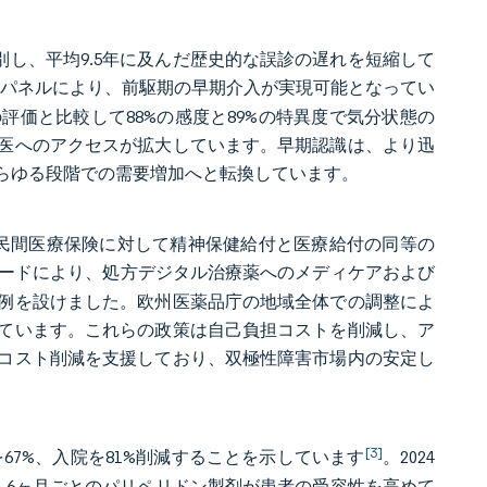
別し、平均9.5年に及んだ歴史的な誤診の遅れを短縮して
ーカーパネルにより、前駆期の早期介入が実現可能となってい
価と比較して88%の感度と89%の特異度で気分状態の
医へのアクセスが拡大しています。早期認識は、より迅
らゆる段階での需要増加へと転換しています。
、民間医療保険に対して精神保健給付と医療給付の同等の
コードにより、処方デジタル治療薬へのメディケアおよび
例を設けました。欧州医薬品庁の地域全体での調整によ
ています。これらの政策は自己負担コストを削減し、ア
コスト削減を支援しており、双極性障害市場内の安定し
[3]
67%、入院を81%削減することを示しています
。2024
が拡大し、6ヶ月ごとのパリペリドン製剤が患者の受容性を高めて