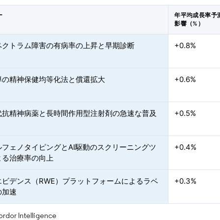
ー
年平均成長率予
影響（%）
ペクトラム障害の有病率の上昇と早期診断
+0.8%
導の精神保健均等化法と償還拡大
+0.6%
代抗精神病薬と長時間作用型注射剤の急速な普及
+0.5%
ルフェノタイピングとAI駆動のスクリーニングツ
+0.4%
よる治療率の向上
エビデンス（RWE）プラットフォームによるラベ
+0.3%
の加速
or Intelligence