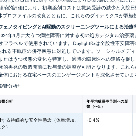
経済的評価により、初期薬剤コストは救急受診の減少と入院日
容体プロファイルの改良とともに、これらのダイナミクスが双極
フェノタイピングとAI駆動のスクリーニングツールによる治療
ynは2024年4月に大うつ病性障害に対する初の処方デジタル治
フラベルで使用されています。DaylightRxは全般性不安障害の
見られる不眠症の併存疾患に対処しています。ソーシャルメディ
またはうつ状態の変化を特定し、適時の臨床医への連絡を促し
床的再発の数週間前に投与量の調整が可能となります。これら
全体における在宅ベースのエンゲージメントを深化させていま
影響分析
*
影響分析
年平均成長率予測への影
響（〜%）
に対する持続的な安全性懸念（体重増加、
-0.4%
スク）