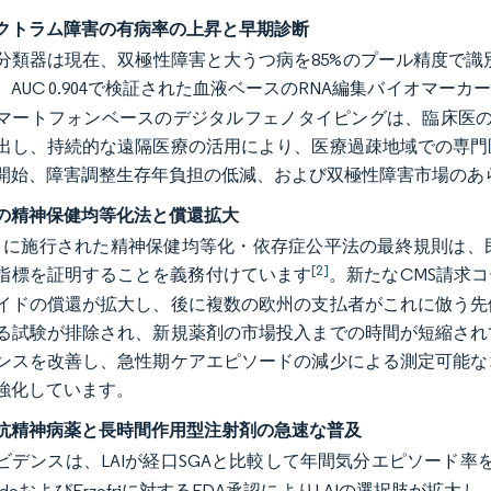
クトラム障害の有病率の上昇と早期診断
分類器は現在、双極性障害と大うつ病を85%のプール精度で識
。AUC 0.904で検証された血液ベースのRNA編集バイオマ
マートフォンベースのデジタルフェノタイピングは、臨床医の評
出し、持続的な遠隔医療の活用により、医療過疎地域での専門
開始、障害調整生存年負担の低減、および双極性障害市場のあ
の精神保健均等化法と償還拡大
年1月に施行された精神保健均等化・依存症公平法の最終規則は
[2]
指標を証明することを義務付けています
。新たなCMS請求
イドの償還が拡大し、後に複数の欧州の支払者がこれに倣う先
る試験が排除され、新規薬剤の市場投入までの時間が短縮され
ンスを改善し、急性期ケアエピソードの減少による測定可能な
強化しています。
抗精神病薬と長時間作用型注射剤の急速な普及
ビデンスは、LAIが経口SGAと比較して年間気分エピソード率を
indoおよびErzofriに対するFDA承認によりLAIの選択肢