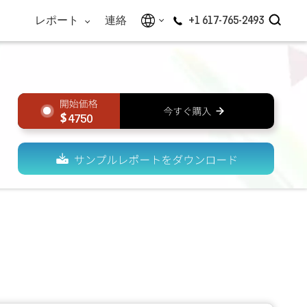
レポート
連絡
+1 617-765-2493
4750