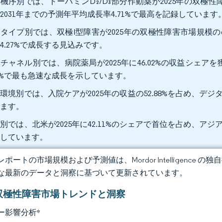
機序別では、ドーパミンD₂/D₃部分作動薬が2025年の双極性
2031年までの予測年平均成長率4.71%で最高を記録しています
タイプ別では、双極I型障害が2025年の双極性障害市場規模の61
4.27%で成長する見込みです。
チャネル別では、病院薬局が2025年に46.02%の収益シェア
34%で最も急速な成長を示しています。
環境別では、入院ケアが2025年の収益の52.88%を占め、デジタ
います。
別では、北米が2025年に42.11%のシェアで首位を占め、アジ
録しています。
ポートの市場規模および予測値は、Mordor Intelligence
な最新のデータと洞察に基づいて更新されています。
双極性障害市場トレンドと洞察
ー影響分析
*