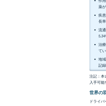
作用
薬が
疾患
長率
流通
5.
治療
て
地域
記
注記：本レ
入手可能
世界の
ドライバ