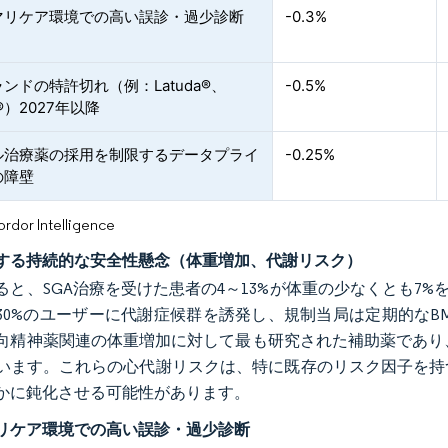
マリケア環境での高い誤診・過少診断
-0.3%
ンドの特許切れ（例：Latuda®、
-0.5%
ar®）2027年以降
ル治療薬の採用を制限するデータプライ
-0.25%
の障壁
or Intelligence
対する持続的な安全性懸念（体重増加、代謝リスク）
ると、SGA治療を受けた患者の4～13%が体重の少なくとも7
30%のユーザーに代謝症候群を誘発し、規制当局は定期的なB
向精神薬関連の体重増加に対して最も研究された補助薬であり、
います。これらの心代謝リスクは、特に既存のリスク因子を持
かに鈍化させる可能性があります。
リケア環境での高い誤診・過少診断