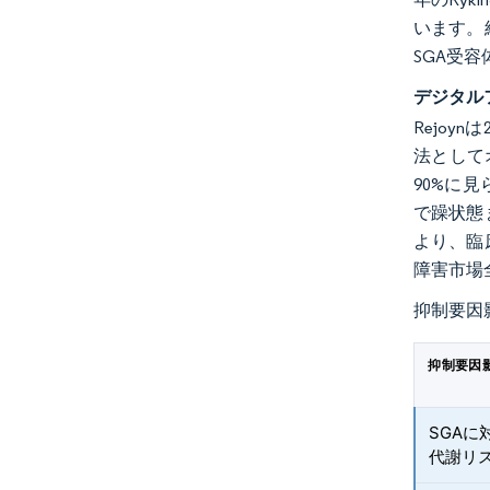
います。
SGA受
デジタル
Rejo
法としてオ
90%に
で躁状態
より、臨
障害市場
抑制要因
抑制要因
SGA
代謝リ