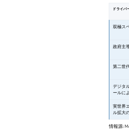
ドライバ
双極ス
政府主
第二世
デジタ
ールに
実世界
ル拡大
情報源: Mord