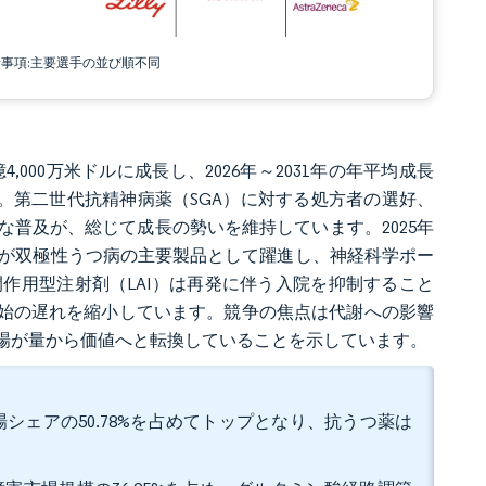
責事項:主要選手の並び順不同
億4,000万米ドルに成長し、2026年～2031年の年平均成長
います。第二世代抗精神病薬（SGA）に対する処方者の選好、
普及が、総じて成長の勢いを維持しています。2025年
収により、Caplytaが双極性うつ病の主要製品として躍進し、神経科学ポー
作用型注射剤（LAI）は再発に伴う入院を抑制すること
開始の遅れを縮小しています。競争の焦点は代謝への影響
場が量から価値へと転換していることを示しています。
シェアの50.78%を占めてトップとなり、抗うつ薬は