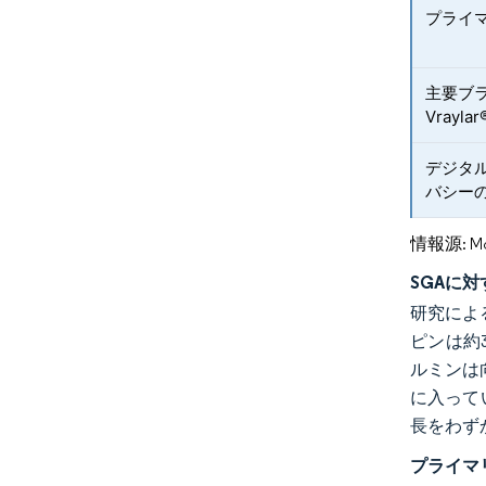
プライ
主要ブラ
Vrayl
デジタ
バシー
情報源: Mord
SGAに
研究によ
ピンは約
ルミンは
に入って
長をわず
プライマ