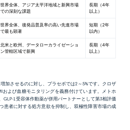
世界全体、アジア太平洋地域と新興市場
長期（4年
での深刻な課題
以上）
世界全体、後発品普及率の高い先進市場
短期（2年
で最も顕著
以内）
北米と欧州、データローカライゼーショ
長期（4年
ン管轄区域で新興
以上）
%を増加させるのに対し、プラセボでは2～5%です。クロザ
MIおよび血糖モニタリングを義務付けています。メトホ
GLP-1受容体作動薬が併用パートナーとして第3相評価
つ患者に対する処方意欲を抑制し、双極性障害市場の成