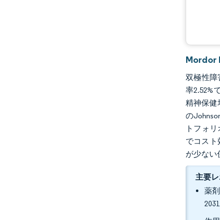
Mordo
双極性障害
率2.52
精神保健
のJohns
トフォリ
でコスト
が少ない
主要レ
薬剤
20