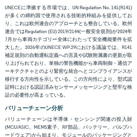
UNECEに準拠する市場では、UN Regulation No. 141(R141)
が多くの締約国で使用される技術的枠組みを提供してお
り、これは欧州連合のアプローチとも整合している。欧州
連合ではRegulation (EU) 2019/2144(一般安全規則)が2024年
7月から車両カテゴリー全体にわたって安全機能要件を拡
大した。2026年のUNECE WP.29における議論では、R141
補足規則の自動運転定義への言及や試験附属書の更新が取
り上げられており、単独の警告機能から車両制御・通信ア
ーキテクチャとのより緊密な統合へとコンプライアンスが
移行する方向性を示している。この方向性により、型式認
証時における認証済みセンサーメッセージングと堅牢な検
証の必要性が高まっている。
バリューチェーン分析
バリューチェーンは半導体・センシング関連の投入財
(MCU/ASIC、MEMS素子、RF部品、バッテリー、バルブハ
ードウェア)から始まり、モジュールのパッケージングと