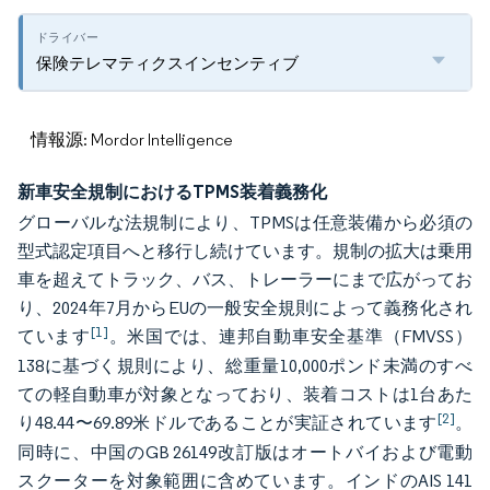
保険テレマティクスインセンティブ
情報源: Mordor Intelligence
新車安全規制におけるTPMS装着義務化
グローバルな法規制により、TPMSは任意装備から必須の
型式認定項目へと移行し続けています。規制の拡大は乗用
車を超えてトラック、バス、トレーラーにまで広がってお
り、2024年7月からEUの一般安全規則によって義務化され
[1]
ています
。米国では、連邦自動車安全基準（FMVSS）
138に基づく規則により、総重量10,000ポンド未満のすべ
ての軽自動車が対象となっており、装着コストは1台あた
[2]
り48.44〜69.89米ドルであることが実証されています
。
同時に、中国のGB 26149改訂版はオートバイおよび電動
スクーターを対象範囲に含めています。インドのAIS 141