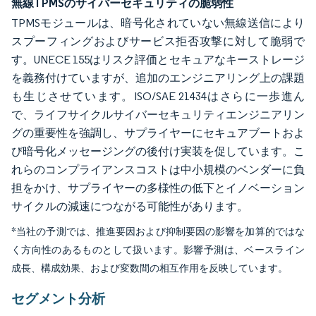
無線TPMSのサイバーセキュリティの脆弱性
TPMSモジュールは、暗号化されていない無線送信により
スプーフィングおよびサービス拒否攻撃に対して脆弱で
す。UNECE 155はリスク評価とセキュアなキーストレージ
を義務付けていますが、追加のエンジニアリング上の課題
も生じさせています。ISO/SAE 21434はさらに一歩進ん
で、ライフサイクルサイバーセキュリティエンジニアリン
グの重要性を強調し、サプライヤーにセキュアブートおよ
び暗号化メッセージングの後付け実装を促しています。こ
れらのコンプライアンスコストは中小規模のベンダーに負
担をかけ、サプライヤーの多様性の低下とイノベーション
サイクルの減速につながる可能性があります。
*当社の予測では、推進要因および抑制要因の影響を加算的ではな
く方向性のあるものとして扱います。影響予測は、ベースライン
成長、構成効果、および変数間の相互作用を反映しています。
セグメント分析