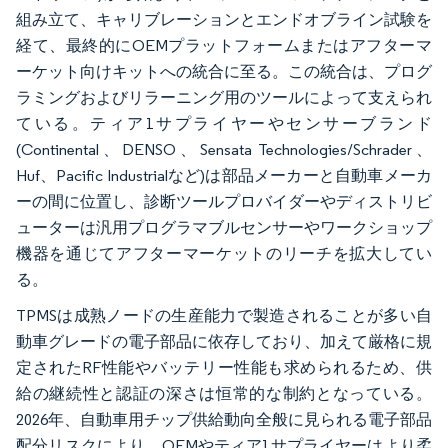
組み立て、キャリブレーションとエンドオブライン試験を
経て、最終的にOEMプラットフォームまたはアフターマ
ーケット向けキットへの統合に至る。この統合は、プログ
ラミングおよびリラーニング用のツールによって支えられ
ている。ティア1サプライヤーやセンサーブランド
(Continental、DENSO、Sensata Technologies/Schrader、
Huf、Pacific Industrialなど)は部品メーカーと自動車メーカ
ーの間に位置し、診断ツールプロバイダーやディストリビ
ューターは汎用プログラマブルセンサーやワークショップ
機器を通じてアフターマーケットのリーチを拡大してい
る。
TPMSは成熟ノードの生産能力で製造されることが多い自
動車グレードの電子部品に依存しており、加えて厳格に規
定されたRF性能やバッテリー性能も求められるため、供
給の継続性と認証の深さは恒常的な制約となっている。
2026年、自動車用チップ供給動向全般に見られる電子部品
配分リスクにより、OEMやティア1サプライヤーはより柔