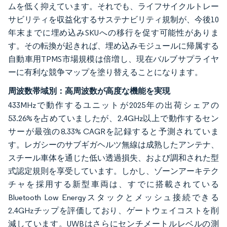
ムを低く抑えています。それでも、ライフサイクルトレー
サビリティを収益化するサステナビリティ規制が、今後10
年末までに埋め込みSKUへの移行を促す可能性がありま
す。その転換が起きれば、埋め込みモジュールに帰属する
自動車用TPMS市場規模は倍増し、現在バルブサプライヤ
ーに有利な競争マップを塗り替えることになります。
周波数帯域別：高周波数が高度な機能を実現
433MHzで動作するユニットが2025年の出荷シェアの
53.26%を占めていましたが、2.4GHz以上で動作するセン
サーが最強の8.33% CAGRを記録すると予測されていま
す。レガシーのサブギガヘルツ無線は成熟したアンテナ、
スチール車体を通じた低い透過損失、および調和された型
式認定規則を享受しています。しかし、ゾーンアーキテク
チャを採用する新型車両は、すでに搭載されている
Bluetooth Low Energyスタックとメッシュ接続できる
2.4GHzチップを評価しており、ゲートウェイコストを削
減しています。UWBはさらにセンチメートルレベルの測