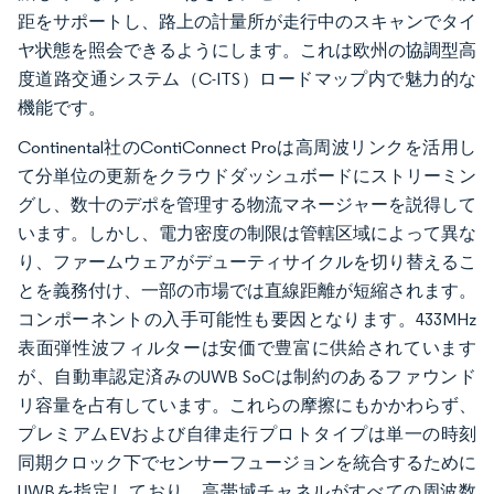
距をサポートし、路上の計量所が走行中のスキャンでタイ
ヤ状態を照会できるようにします。これは欧州の協調型高
度道路交通システム（C-ITS）ロードマップ内で魅力的な
機能です。
Continental社のContiConnect Proは高周波リンクを活用し
て分単位の更新をクラウドダッシュボードにストリーミン
グし、数十のデポを管理する物流マネージャーを説得して
います。しかし、電力密度の制限は管轄区域によって異な
り、ファームウェアがデューティサイクルを切り替えるこ
とを義務付け、一部の市場では直線距離が短縮されます。
コンポーネントの入手可能性も要因となります。433MHz
表面弾性波フィルターは安価で豊富に供給されています
が、自動車認定済みのUWB SoCは制約のあるファウンド
リ容量を占有しています。これらの摩擦にもかかわらず、
プレミアムEVおよび自律走行プロトタイプは単一の時刻
同期クロック下でセンサーフュージョンを統合するために
UWBを指定しており、高帯域チャネルがすべての周波数