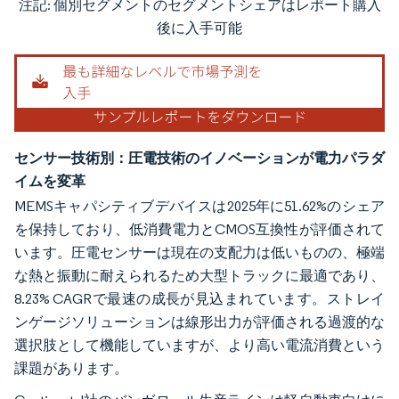
注記: 個別セグメントのセグメントシェアはレポート購入
画像 © Mordor Intelligence。再利用にはCC BY 4.0の表示が必要です。
後に入手可能
センサー技術別：圧電技術のイノベーションが電力パラダ
イムを変革
MEMSキャパシティブデバイスは2025年に51.62%のシェア
を保持しており、低消費電力とCMOS互換性が評価されて
います。圧電センサーは現在の支配力は低いものの、極端
な熱と振動に耐えられるため大型トラックに最適であり、
8.23% CAGRで最速の成長が見込まれています。ストレイ
ンゲージソリューションは線形出力が評価される過渡的な
選択肢として機能していますが、より高い電流消費という
課題があります。