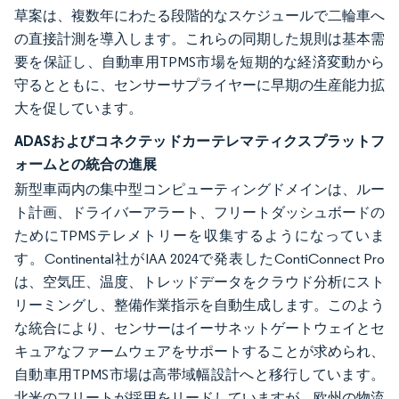
草案は、複数年にわたる段階的なスケジュールで二輪車へ
の直接計測を導入します。これらの同期した規則は基本需
要を保証し、自動車用TPMS市場を短期的な経済変動から
守るとともに、センサーサプライヤーに早期の生産能力拡
大を促しています。
ADASおよびコネクテッドカーテレマティクスプラットフ
ォームとの統合の進展
新型車両内の集中型コンピューティングドメインは、ルー
ト計画、ドライバーアラート、フリートダッシュボードの
ためにTPMSテレメトリーを収集するようになっていま
す。Continental社がIAA 2024で発表したContiConnect Pro
は、空気圧、温度、トレッドデータをクラウド分析にスト
リーミングし、整備作業指示を自動生成します。このよう
な統合により、センサーはイーサネットゲートウェイとセ
キュアなファームウェアをサポートすることが求められ、
自動車用TPMS市場は高帯域幅設計へと移行しています。
北米のフリートが採用をリードしていますが、欧州の物流