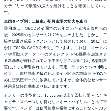
カテゴリーで最速の拡大を続けることを確実にしていま
す。
車両タイプ別：二輪車が新興市場の拡大を牽引
乗用車は、OECD経済圏での20年にわたる法定義務化の
後、2025年のセンサーの71.79%を占めました。しかし、二
輪車は最速成長セグメントとして台頭しており、2031年に
かけて8.19% CAGRで成長しています。これは、オートバ
イや電動スクーターへのダイレクトTPMS採用を加速させ
る新基準が施行されている中国などの地域における規制変
更によって牽引されています。商用トラックはその中間に
位置し、燃料効率の最適化とタイヤ関連の故障最小化のた
めに空気圧データに依存していますが、全体的なセンサー
使用量は軽自動車より低いままです。
センサーの小型化は、10,000rpm以上で回転し限られたキ
ャビティスペースしか持たないオートバイリムにとって重
要です。ベンダーは信号強度を犠牲にすることなくPCBフ