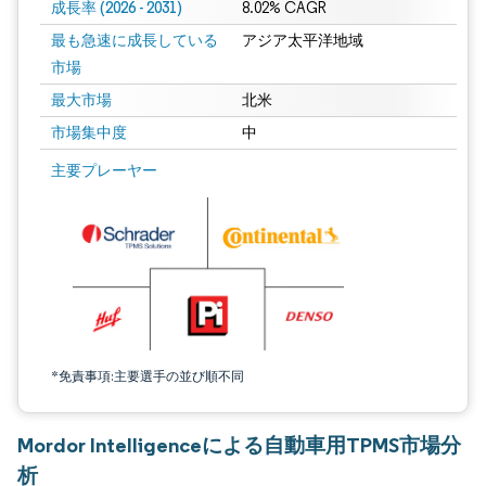
成長率 (2026 - 2031)
8.02% CAGR
最も急速に成長している
アジア太平洋地域
市場
最大市場
北米
市場集中度
中
画像 © Mordor Intelligence。再利用にはCC BY 4.0の表示が必要です。
主要プレーヤー
*免責事項:主要選手の並び順不同
Mordor Intelligenceによる自動車用TPMS市場分
析