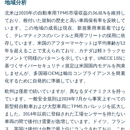
地域分析
北米は2025年の自動車用TPMS市場収益の36.81%を維持し
ており、根付いた規制の歴史と高い車両保有率を反映して
います。この地域の成長は現在、新規乗用車装着ではな
く、テレマティクスのバンドルと商用フリートの採用に依
存しています。米国のアフターマーケットは平均車齢が12
年を超えることで支えられており、カナダは軽トラックセ
グメントで同様のパターンを示しています。UNECE 155に
基づくサイバーセキュリティ規定は米国国内モデルを拘束
しませんが、多国籍OEMは輸出コンプライアンスを簡素
化するために自発的に準拠しています。
欧州は僅差で続いていますが、異なるダイナミクスを持っ
ています。一般安全規則は2024年7月から事実上すべての
新型軽自動車および大型車両にTPMSカバレッジを拡大し
ました。2014年以前に登録された工場センサーを持たない
車両の間で後付け需要が急増しています。ドイツ、フラン
ス、英国は後付け台数で最上位にランクされており、これ