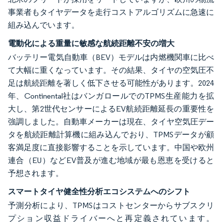
事業者もタイヤデータを走行コストアルゴリズムに急速に
組み込んでいます。
電動化による重量に敏感な航続距離不安の増大
バッテリー電気自動車（BEV）モデルは内燃機関車に比べ
て大幅に重くなっています。その結果、タイヤの空気圧不
足は航続距離を著しく低下させる可能性があります。2024
年、Continental社はバンガロールでのTPMS生産能力を拡
大し、第2世代センサーによるEV航続距離延長の重要性を
強調しました。自動車メーカーは現在、タイヤ空気圧デー
タを航続距離計算機に組み込んでおり、TPMSデータが顧
客満足度に直接影響することを示しています。中国や欧州
連合（EU）などEV普及が進む地域が最も恩恵を受けると
予想されます。
スマートタイヤ健全性分析エコシステムへのシフト
予測分析により、TPMSはコストセンターからサブスクリ
プション収益ドライバーへと再定義されています。