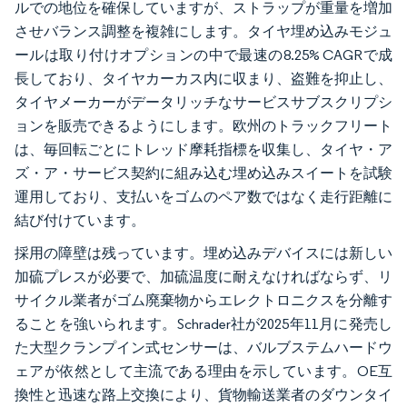
ルでの地位を確保していますが、ストラップが重量を増加
させバランス調整を複雑にします。タイヤ埋め込みモジュ
ールは取り付けオプションの中で最速の8.25% CAGRで成
長しており、タイヤカーカス内に収まり、盗難を抑止し、
タイヤメーカーがデータリッチなサービスサブスクリプシ
ョンを販売できるようにします。欧州のトラックフリート
は、毎回転ごとにトレッド摩耗指標を収集し、タイヤ・ア
ズ・ア・サービス契約に組み込む埋め込みスイートを試験
運用しており、支払いをゴムのペア数ではなく走行距離に
結び付けています。
採用の障壁は残っています。埋め込みデバイスには新しい
加硫プレスが必要で、加硫温度に耐えなければならず、リ
サイクル業者がゴム廃棄物からエレクトロニクスを分離す
ることを強いられます。Schrader社が2025年11月に発売し
た大型クランプイン式センサーは、バルブステムハードウ
ェアが依然として主流である理由を示しています。OE互
換性と迅速な路上交換により、貨物輸送業者のダウンタイ