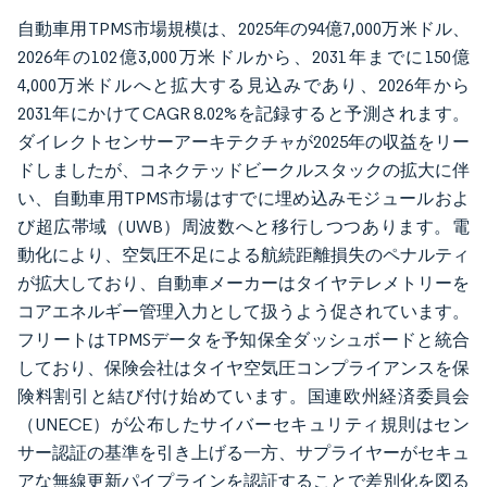
自動車用TPMS市場規模は、2025年の94億7,000万米ドル、
2026年の102億3,000万米ドルから、2031年までに150億
4,000万米ドルへと拡大する見込みであり、2026年から
2031年にかけてCAGR 8.02%を記録すると予測されます。
ダイレクトセンサーアーキテクチャが2025年の収益をリー
ドしましたが、コネクテッドビークルスタックの拡大に伴
い、自動車用TPMS市場はすでに埋め込みモジュールおよ
び超広帯域（UWB）周波数へと移行しつつあります。電
動化により、空気圧不足による航続距離損失のペナルティ
が拡大しており、自動車メーカーはタイヤテレメトリーを
コアエネルギー管理入力として扱うよう促されています。
フリートはTPMSデータを予知保全ダッシュボードと統合
しており、保険会社はタイヤ空気圧コンプライアンスを保
険料割引と結び付け始めています。国連欧州経済委員会
（UNECE）が公布したサイバーセキュリティ規則はセン
サー認証の基準を引き上げる一方、サプライヤーがセキュ
アな無線更新パイプラインを認証することで差別化を図る