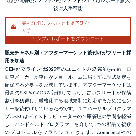
注記: 個別セグメントのセグメントシェアはレポート購入
画像 © Mordor Intelligence。再利用にはCC BY 4.0の表示が必要です。
後に入手可能
販売チャネル別：アフターマーケット後付けがフリート採
用を加速
OEM組立ラインは2025年のユニットの67.98%を占め、自
動車メーカーが車両がショールームに届く前に型式認定を
確保する必要性を反映しています。アフターマーケットは
最高の8.31% CAGRを記録しており、古いフリートが保険
割引を獲得し、厳格化する地域規制に対応するためにセン
サーを後付けしているためです。ユニバーサルプログラマ
ブルSKUはディストリビューターの在庫管理の手間を軽減
し、ハンドヘルドプログラマーを介して1つの部品で複数
のプロトコルをフラッシュできます。Continental社の