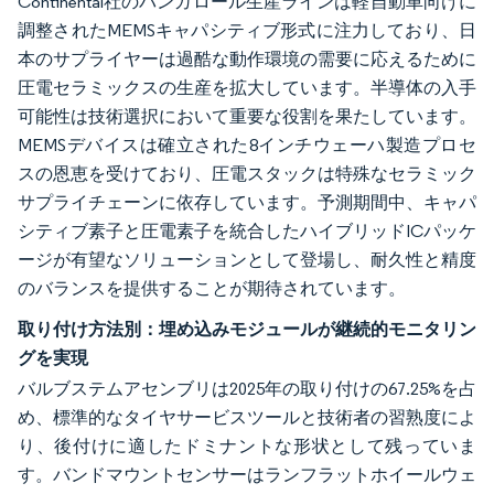
Continental社のバンガロール生産ラインは軽自動車向けに
調整されたMEMSキャパシティブ形式に注力しており、日
本のサプライヤーは過酷な動作環境の需要に応えるために
圧電セラミックスの生産を拡大しています。半導体の入手
可能性は技術選択において重要な役割を果たしています。
MEMSデバイスは確立された8インチウェーハ製造プロセ
スの恩恵を受けており、圧電スタックは特殊なセラミック
サプライチェーンに依存しています。予測期間中、キャパ
シティブ素子と圧電素子を統合したハイブリッドICパッケ
ージが有望なソリューションとして登場し、耐久性と精度
のバランスを提供することが期待されています。
取り付け方法別：埋め込みモジュールが継続的モニタリン
グを実現
バルブステムアセンブリは2025年の取り付けの67.25%を占
め、標準的なタイヤサービスツールと技術者の習熟度によ
り、後付けに適したドミナントな形状として残っていま
す。バンドマウントセンサーはランフラットホイールウェ