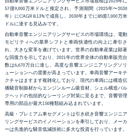
自動車音響エンジニアリングサービス市場規模は2025年に
57億9,000万米ドルと推定され、予測期間（2025年〜2030
年）にCAGR 8.13%で成長し、2030年までに85億7,000万米
ドルに達する見込みです。
自動車音響エンジニアリングサービスの市場環境は、電動
モビリティへの業界シフトと車両快適性の向上に牽引さ
れ、大きな変革を遂げています。世界の自動車産業は顕著
な回復力を示しており、2021年の世界全体の自動車販売台
数は6,670万台に達し、高度な音響エンジニアリングソリ
ューションへの需要が高まっています。車両音響アーキテ
クチャはますます複雑化しており、現代の車両には構造伝
播騒音制振材からエンジンルーム吸音材、シェル構造バル
クヘッドの包括的なシーリング対策に至るまで、音響管理
専用の部品が最大150種類組み込まれています。
高級・プレミアム車セグメントは引き続き音響エンジニア
リングサービスのイノベーションを牽引しており、メーカ
ーは先進的な騒音低減技術に多大な投資を行っています。