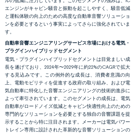
ルの低減に注力しています。このセグメントの強みは、IC
エンジンがキャビン騒音と振動を起こしやすく、騒音低減
と運転体験の向上のための高度な自動車音響ソリューショ
ンを必要とするという事実によってさらに強化されていま
す。
自動車音響エンジニアリングサービス市場における電気・
プラグインハイブリッドセグメント
電気・プラグインハイブリッドセグメントは目覚ましい成
長を遂げており、2024年〜2029年に約22%のCAGRで拡大
する見込みです。この例外的な成長は、消費者意識の向
上、電動モビリティを促進する政府の取り組み、および電
気自動車に特化した音響エンジニアリングの技術的進歩に
よって牽引されています。このセグメントの成長は、電気
自動車がロードノイズ低減とキャビン快適性向上のための
専門的なソリューションを必要とする独自の音響課題を提
示することから特に注目されます。メーカーは電気パワー
トレイン専用に設計された革新的な音響ソリューションの