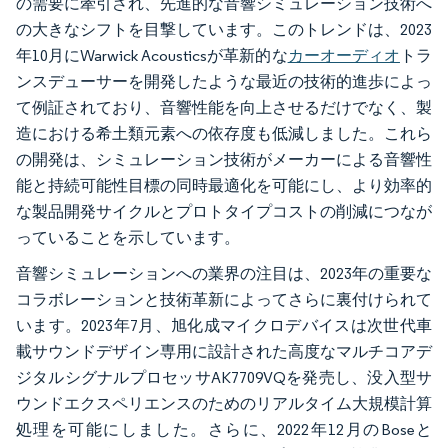
の需要に牽引され、先進的な音響シミュレーション技術へ
の大きなシフトを目撃しています。このトレンドは、2023
年10月にWarwick Acousticsが革新的な
カーオーディオ
トラ
ンスデューサーを開発したような最近の技術的進歩によっ
て例証されており、音響性能を向上させるだけでなく、製
造における希土類元素への依存度も低減しました。これら
の開発は、シミュレーション技術がメーカーによる音響性
能と持続可能性目標の同時最適化を可能にし、より効率的
な製品開発サイクルとプロトタイプコストの削減につなが
っていることを示しています。
音響シミュレーションへの業界の注目は、2023年の重要な
コラボレーションと技術革新によってさらに裏付けられて
います。2023年7月、旭化成マイクロデバイスは次世代車
載サウンドデザイン専用に設計された高度なマルチコアデ
ジタルシグナルプロセッサAK7709VQを発売し、没入型サ
ウンドエクスペリエンスのためのリアルタイム大規模計算
処理を可能にしました。さらに、2022年12月のBoseと