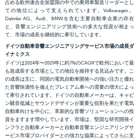
占める欧州連合全加盟国の中での乗用車製造リーダーとし
ての地位によって支えられています。Volkswagen、
Daimler AG、Audi、BMWを含む主要自動車企業の存在
と、音響エンジニアリング技術への多大な投資が相まっ
て、市場の成長を継続的に牽引しています。
ドイツ自動車音響エンジニアリングサービス市場の成長ダ
イナミクス
ドイツは2024年〜2029年に約7%のCAGRで欧州において最
も急成長する市場としての地位を維持する見込みです。こ
の成長は主に、同国の電気自動車開発への強い注力と優れ
た音響快適性を備えたプレミアム車への需要の増大によっ
て牽引されています。ドイツの自動車メーカーは、キャビ
ン騒音低減とサウンドデザインが重要な役割を果たす電気
自動車向けを中心に、革新的な音響ソリューションへの投
資をますます増やしています。市場は、堅固な研究開発イ
ンフラと自動車メーカーと自動車音響エンジニアリングサ
ービス市場プロバイダーとの強力な協業によってさらに支