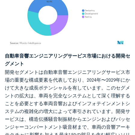
画像 © Mordor Intelligence。再利用にはCC BY 4.0の表示が必要です。
自動車音響エンジニアリングサービス市場における開発セ
グメント
開発セグメントは自動車音響エンジニアリングサービス市
場の重要な構成要素を代表しており、2024年〜2029年にか
けて大きな成長ポテンシャルを有しています。このセグメ
ントの拡大は、車両を完全なシステムとして深く理解する
ことを必要とする車両音響およびインフォテインメントシ
ステムの複雑化の増大によって牽引されています。開発サ
ービスは、構造伝播騒音制振材からエンジンおよびパッセ
ンジャーコンパートメント吸音材まで、車両の音響アーキ
テクチャに影響を与える最大150の部品を含む幅広いソリ