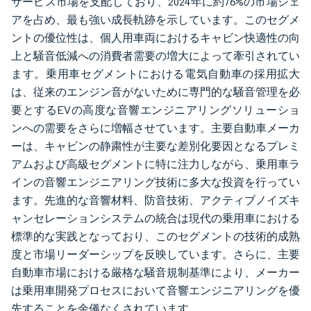
サービス市場を支配しており、2024年に約76%の市場シェ
アを占め、最も強い成長軌跡を示しています。このセグメ
ントの優位性は、個人用車両におけるキャビン快適性の向
上と騒音低減への消費者需要の増大によって牽引されてい
ます。乗用車セグメントにおける電気自動車の採用拡大
は、従来のエンジン音がないために専門的な騒音管理を必
要とするEVの高度な音響エンジニアリングソリューショ
ンへの需要をさらに増幅させています。主要自動車メーカ
ーは、キャビンの静粛性が主要な差別化要因となるプレミ
アムおよび高級セグメントに特に注力しながら、乗用車ラ
インの音響エンジニアリング技術に多大な投資を行ってい
ます。先進的な音響材料、防音技術、アクティブノイズキ
ャンセレーションシステムの統合は現代の乗用車における
標準的な実践となっており、このセグメントの技術的成熟
度と市場リーダーシップを反映しています。さらに、主要
自動車市場における厳格な騒音規制基準により、メーカー
は乗用車開発プロセスにおいて音響エンジニアリングを優
先することを余儀なくされています。