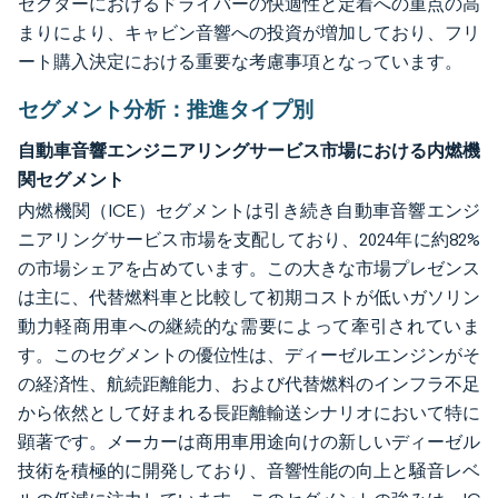
セクターにおけるドライバーの快適性と定着への重点の高
まりにより、キャビン音響への投資が増加しており、フリ
ート購入決定における重要な考慮事項となっています。
セグメント分析：推進タイプ別
自動車音響エンジニアリングサービス市場における内燃機
関セグメント
内燃機関（ICE）セグメントは引き続き自動車音響エンジ
ニアリングサービス市場を支配しており、2024年に約82%
の市場シェアを占めています。この大きな市場プレゼンス
は主に、代替燃料車と比較して初期コストが低いガソリン
動力軽商用車への継続的な需要によって牽引されていま
す。このセグメントの優位性は、ディーゼルエンジンがそ
の経済性、航続距離能力、および代替燃料のインフラ不足
から依然として好まれる長距離輸送シナリオにおいて特に
顕著です。メーカーは商用車用途向けの新しいディーゼル
技術を積極的に開発しており、音響性能の向上と騒音レベ