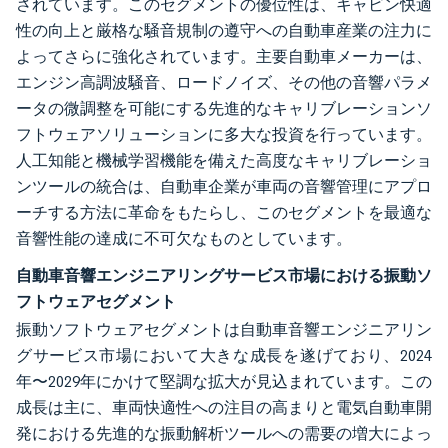
されています。このセグメントの優位性は、キャビン快適
性の向上と厳格な騒音規制の遵守への自動車産業の注力に
よってさらに強化されています。主要自動車メーカーは、
エンジン高調波騒音、ロードノイズ、その他の音響パラメ
ータの微調整を可能にする先進的なキャリブレーションソ
フトウェアソリューションに多大な投資を行っています。
人工知能と機械学習機能を備えた高度なキャリブレーショ
ンツールの統合は、自動車企業が車両の音響管理にアプロ
ーチする方法に革命をもたらし、このセグメントを最適な
音響性能の達成に不可欠なものとしています。
自動車音響エンジニアリングサービス市場における振動ソ
フトウェアセグメント
振動ソフトウェアセグメントは自動車音響エンジニアリン
グサービス市場において大きな成長を遂げており、2024
年〜2029年にかけて堅調な拡大が見込まれています。この
成長は主に、車両快適性への注目の高まりと電気自動車開
発における先進的な振動解析ツールへの需要の増大によっ