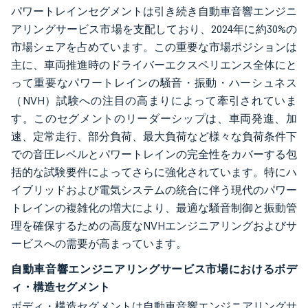
パワートレインセグメントは引き続き自動車音響エンジニ
アリングサービス市場を支配しており、2024年に約30%の
市場シェアを占めています。この重要な市場ポジションは
主に、車両推進時のドライバーエクスペリエンス全体にと
って重要なパワートレインの騒音・振動・ハーシュネス
（NVH）試験への注目の高まりによって牽引されていま
す。このセグメントのリーダーシップは、車両発進、加
速、定常走行、部分負荷、最大負荷など様々な負荷条件下
での音圧レベルとパワートレインの完全性をカバーする包
括的な試験要件によってさらに強化されています。特にハ
イブリッドおよび電気システムの統合に伴う現代のパワー
トレインの複雑化の増大により、最適な騒音制御と振動管
理を確保するための高度なNVHエンジニアリングおよびサ
ービスへの需要が高まっています。
自動車音響エンジニアリングサービス市場におけるボデ
ィ・構造セグメント
ボディ・構造セグメントは自動車音響エンジニアリングサ