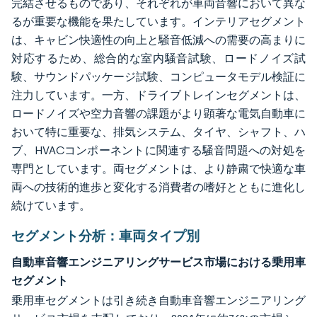
完結させるものであり、それぞれが車両音響において異な
るが重要な機能を果たしています。インテリアセグメント
は、キャビン快適性の向上と騒音低減への需要の高まりに
対応するため、総合的な室内騒音試験、ロードノイズ試
験、サウンドパッケージ試験、コンピュータモデル検証に
注力しています。一方、ドライブトレインセグメントは、
ロードノイズや空力音響の課題がより顕著な電気自動車に
おいて特に重要な、排気システム、タイヤ、シャフト、ハ
ブ、HVACコンポーネントに関連する騒音問題への対処を
専門としています。両セグメントは、より静粛で快適な車
両への技術的進歩と変化する消費者の嗜好とともに進化し
続けています。
セグメント分析：車両タイプ別
自動車音響エンジニアリングサービス市場における乗用車
セグメント
乗用車セグメントは引き続き自動車音響エンジニアリング