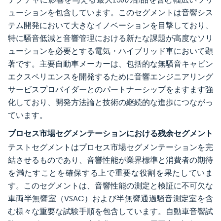
ューションを包含しています。このセグメントは音響シス
テム開発において大きなイノベーションを目撃しており、
特に騒音低減と音響管理における新たな課題が高度なソリ
ューションを必要とする電気・ハイブリッド車において顕
著です。主要自動車メーカーは、包括的な無騒音キャビン
エクスペリエンスを開発するために音響エンジニアリング
サービスプロバイダーとのパートナーシップをますます強
化しており、開発方法論と技術の継続的な進歩につながっ
ています。
プロセス市場セグメンテーションにおける残余セグメント
テストセグメントはプロセス市場セグメンテーションを完
結させるものであり、音響性能が業界標準と消費者の期待
を満たすことを確保する上で重要な役割を果たしていま
す。このセグメントは、音響性能の測定と検証に不可欠な
車両半無響室（VSAC）および半無響通過騒音測定室を含
む様々な重要な試験手順を包含しています。自動車音響試