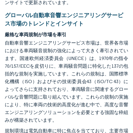
ンサイトで更新されています。
グローバル自動車音響エンジニアリングサービ
ス市場のトレンドとインサイト
厳格な車両規制が市場を牽引
自動車音響エンジニアリングサービス市場は、世界各市場
における車両騒音規制の強化によって大きく牽引されてい
ます。国連欧州経済委員会（UNECE）は、1970年の指令
70/157/EECを皮切りに、車両騒音問題に特化した137の包
括的な規制を実施しています。これらの規制は、国際標準
化機構（ISO）およびその技術委員会43（ISO/TC 43）に
よってさらに支持されており、車両騒音に関連するグロー
バルな音響問題に取り組んでいます。これらの規制の実施
により、特に車両の技術的高度化が進む中で、高度な音響
エンジニアリングソリューションを必要とする強固な枠組
みが構築されています。
規制環境は電気自動車に特に焦点を当てており、主要市場