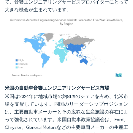
て、音響エンジニアリングサービスプロバイダーにとって
大きな機会が生まれています。
画像 © Mordor Intelligence。再利用にはCC BY 4.0の表示が必要です。
米国の自動車音響エンジニアリングサービス市場
米国は2024年に地域市場の約81%のシェアを占め、北米市
場を支配しています。同国のリーダーシップポジション
は、主要自動車メーカーとその広範な生産施設の存在によ
って強化されています。米国自動車政策協議会は、Ford、
Chrysler、General Motorsなどの主要車両メーカーの生産工