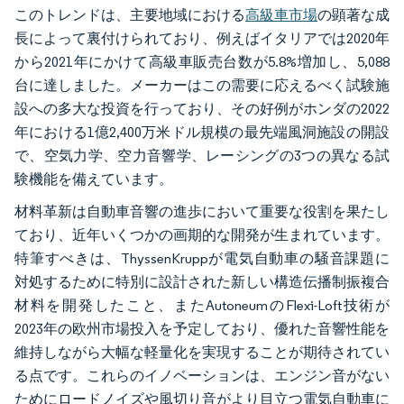
このトレンドは、主要地域における
高級車市場
の顕著な成
長によって裏付けられており、例えばイタリアでは2020年
から2021年にかけて高級車販売台数が5.8%増加し、5,088
台に達しました。メーカーはこの需要に応えるべく試験施
設への多大な投資を行っており、その好例がホンダの2022
年における1億2,400万米ドル規模の最先端風洞施設の開設
で、空気力学、空力音響学、レーシングの3つの異なる試
験機能を備えています。
材料革新は自動車音響の進歩において重要な役割を果たし
ており、近年いくつかの画期的な開発が生まれています。
特筆すべきは、ThyssenKruppが電気自動車の騒音課題に
対処するために特別に設計された新しい構造伝播制振複合
材料を開発したこと、またAutoneumのFlexi-Loft技術が
2023年の欧州市場投入を予定しており、優れた音響性能を
維持しながら大幅な軽量化を実現することが期待されてい
る点です。これらのイノベーションは、エンジン音がない
ためにロードノイズや風切り音がより目立つ電気自動車に