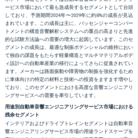
ービス市場において最も急成長するセグメントとして台頭
しており、予測期間2024年〜2029年に約8%の成長が見込
まれています。この成長は主に、パッセンジャーコンパー
トメントの構造音響解析システムへの重点の高まりと先進
的な試験方法論への需要の増大に起因しています。このセ
グメントの成長は、最適な制振ポテンシャルの維持におい
て独自の課題をもたらす軽量構造とマルチマテリアルボデ
ィ設計への自動車産業の移行によってさらに促進されてい
ます。メーカーは路面振動や障害物の制振を強化するため
に車体向けの特定の材料と技術への投資をますます増やし
ており、このセグメントにおける高度な音響エンジニアリ
ングサービスへの需要を牽引しています。
用途別自動車音響エンジニアリングサービス市場における
残余セグメント
インテリアおよびドライブトレインセグメントは自動車音
響エンジニアリングサービス市場の用途ランドスケープを