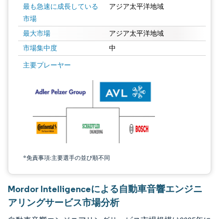
最も急速に成長している
アジア太平洋地域
市場
最大市場
アジア太平洋地域
市場集中度
中
画像 © Mordor Intelligence。再利用にはCC BY 4.0の表示が必要です。
主要プレーヤー
*免責事項:主要選手の並び順不同
Mordor Intelligenceによる自動車音響エンジニ
アリングサービス市場分析