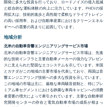
開発に多大な投資を行っており、ロードノイズの侵入低減
と総合的な運転体験の向上に注力しています。PHEVの採
用拡大は、技術的進歩と高性能で柔軟なドライブトレイン
の高い採用率、および自動車産業におけるクリーンエネル
ギーへの需要の高まりに起因しています。
地域分析
北米の自動車音響エンジニアリングサービス市場
北米の自動車音響エンジニアリングサービス市場は、先進
的な技術インフラと主要自動車メーカーの強力なプレゼン
スに支えられた堅固なエコシステムを示しています。米国
とカナダがこの地域の主要市場を代表しており、両国は音
響エンジニアリング技術への多大な投資を示しています。
この地域の市場は主に、厳格な車両騒音規制と、特にプレ
ミアム車セグメントにおける静粛な車両キャビンへの消費
者需要の増大によって牽引されています。主要な自動車研
究開発センターの存在と電気自動車市場の成長が相まっ