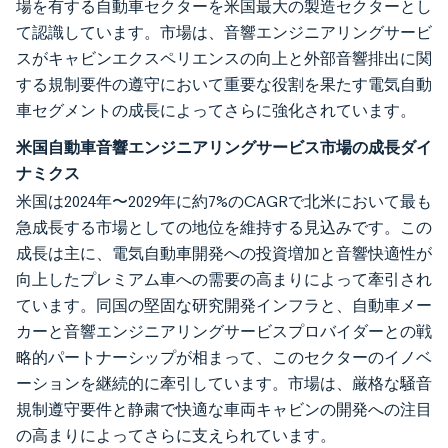
場を有する自動車セクターを米国最大の製造セクターとし
て認識しています。市場は、音響エンジニアリングサービ
スがキャビンエクスペリエンスの向上と外部音響排出に関
する規制要件の遵守において重要な役割を果たす電気自動
車セグメントの成長によってさらに強化されています。
米国自動車音響エンジニアリングサービス市場の成長ダイ
ナミクス
米国は2024年〜2029年に約7%のCAGRで北米において最も
急成長する市場としての地位を維持する見込みです。この
成長は主に、電気自動車開発への投資増加と音響快適性が
向上したプレミアム車への需要の高まりによって牽引され
ています。同国の堅固な研究開発インフラと、自動車メー
カーと音響エンジニアリングサービスプロバイダーとの戦
略的パートナーシップが相まって、このセクターのイノベ
ーションを継続的に牽引しています。市場は、厳格な騒音
規制遵守要件と静粛で快適な車両キャビンの開発への注目
の高まりによってさらに支えられています。