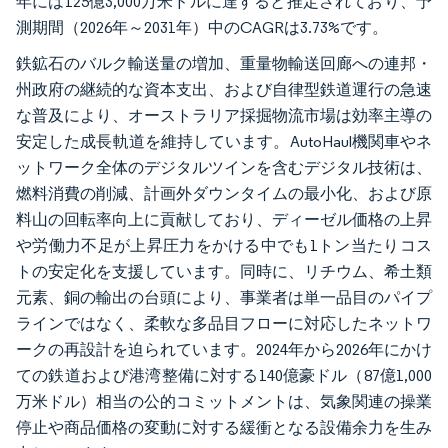
年には125億3,000万米ドルに達すると推定されており、予
測期間（2026年～2031年）中のCAGRは3.73%です。
鉄鉱石のバルク輸送量の増加、重量物輸送回廊への連邦・
州政府の継続的な資本支出、および自律型鉄道運行の急速
な普及により、オーストラリア採掘物流市場は効率主導の
安定した成長軌道を維持しています。AutoHaul機関車やネ
ットワーク全体のデジタルツインを含むデジタル技術は、
燃料消費の削減、計画外ダウンタイムの最小化、および原
料山の回転率向上に貢献しており、ディーゼル価格の上昇
や労働力不足が上昇圧力をかける中でも1トン当たりコス
トの安定化を支援しています。同時に、リチウム、希土類
元素、銅の輸出の台頭により、事業者は単一品目のパイプ
ラインではなく、柔軟な多品目フローに対応したネットワ
ークの再設計を迫られています。2024年から2026年にかけ
ての鉄道および港湾整備に対する140億豪ドル（87億1,000
万米ドル）相当の公的コミットメントは、気象関連の操業
停止や商品価格の変動に対する緩衝となる設備余力を生み