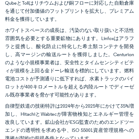
QubeとTollはリチウムおよび銅フローに対応した自動倉庫
を通じて付加価値のフットプリントを拡大し、プレミアム
料金を獲得しています。
ホワイトスペースの成長は、汚染のない取り扱いと不活性
雰囲気を必要とする重要鉱物にあります。Linfoxはアラフ
ラと提携し、酸化防止に特化した希土類コンテナを開発
し、高マージンの輸送ルートを獲得しました。Centurion
のような小規模事業者は、安全性とタイムセンシティビテ
ィが規模を上回る金ドーレ輸送を標的にしています。燃料
電池コストが予測通りに低下すれば、水素トラックのパイ
ロットが400キロメートルを超える内陸ルートでディーゼ
ル既存事業者を脅かす可能性があります。
自律型鉄道の技術特許は2024年から2025年にかけて35%増
加し、HitachiとWabtecが障害物検知とエネルギー管理を
改良しています。鉱山会社がESG監査のためのエンドツー
エンドの透明性を求める中、ISO 55001資産管理規格への
準拠が契約の前提条件となっています。