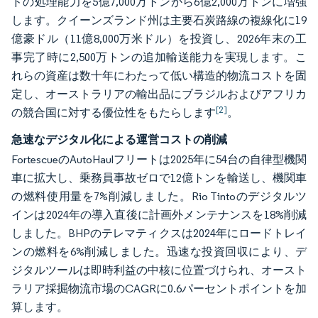
ドの処理能力を5億7,000万トンから6億2,000万トンに増強
します。クイーンズランド州は主要石炭路線の複線化に19
億豪ドル（11億8,000万米ドル）を投資し、2026年末の工
事完了時に2,500万トンの追加輸送能力を実現します。こ
れらの資産は数十年にわたって低い構造的物流コストを固
定し、オーストラリアの輸出品にブラジルおよびアフリカ
[2]
の競合国に対する優位性をもたらします
。
急速なデジタル化による運営コストの削減
FortescueのAutoHaulフリートは2025年に54台の自律型機関
車に拡大し、乗務員事故ゼロで12億トンを輸送し、機関車
の燃料使用量を7%削減しました。Rio Tintoのデジタルツ
インは2024年の導入直後に計画外メンテナンスを18%削減
しました。BHPのテレマティクスは2024年にロードトレイ
ンの燃料を6%削減しました。迅速な投資回収により、デ
ジタルツールは即時利益の中核に位置づけられ、オースト
ラリア採掘物流市場のCAGRに0.6パーセントポイントを加
算します。