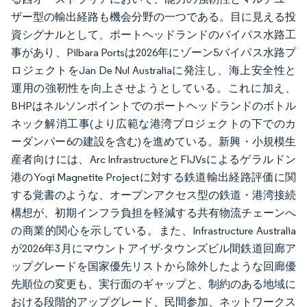
ザー型の輸出経路も機会分野の一つである。目に見える投
資シグナルとして、ポートヘッドランドのバイパス水路工
事があり、Pilbara Portsは2026年にゾーン5バイパス水路プ
ロジェクトをJan De Nul Australiaに発注し、海上安全性と
運用の強靭性を向上させようとしている。これに加え、
BHPはネルソンポイントでのポートヘッドランドのボトル
ネック解消工事(より広範な港湾プロジェクトの下でのカ
ーダンパー6の建設を含む)を進めている。新興・小規模生
産者向けには、Arc InfrastructureとFIJVsによるゲラルドン
港のYogi Magnetite Projectに対する鉄道輸出経路評価に関
する覚書のような、オープンアクセス型の鉄道・港湾接続
構想が、初期インフラ負担を軽減する共有物流チェーンへ
の商業的関心を示している。また、Infrastructure Australia
が2026年3月にマウントアイザ-タウンズビル間鉄道回廊ア
ップグレードを国家優先リストから除外したような回廊優
先順位の変更も、実行面のギャップと、制約のある地域に
おける段階的アップグレード、民間参加、ネットワークス