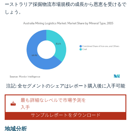
ーストラリア採掘物流市場規模の成長から恩恵を受けるで
しょう。
注記: 全セグメントのシェアはレポート購入後に入手可能
画像 © Mordor Intelligence。再利用にはCC BY 4.0の表示が必要です。
地域分析