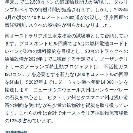
年末までに2,500万トンの追加輸送能力が実現し、ダルリ
ンプルベイでの待機時間が短縮されます。しかし、2025年
3月の洪水で40キロメートルの軌道が水没し、沿岸回廊の
気候変動リスクへの脆弱性が明らかになりました。
南オーストラリア州は水素物流の試験地として台頭してい
ます。プロミネントヒル回廊では6台の燃料電池ロードト
レインが30%の燃料節約を目標とし、20台のトラックへの
給油設備が2026年までに稼働する予定です。ノーザンテリ
トリーのノーランズ希土類プロジェクトは、不活性ガス
ISOコンテナを必要とする新たな1,800キロメートルの回廊
を経由して2027年までにダーウィン港へ年間14,000トンを
輸送します。ニューサウスウェールズ州はハンターバレー
の石炭を中心とし、ビクトリア州とタスマニア州は浅い港
湾の制約を受けながら少量の鉱物砂と褐炭を取り扱ってい
ます。これらの州は合計でオーストラリア採掘物流市場量
の12%を占めています。