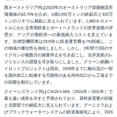
西オーストラリア州は2025年のオーストラリア採掘物流市
場価値の63.70%を占め、6億2,000万トンの鉄鉱石と320万
トンのリチウム精鉱に支えられています。1,800キロメー
トルにわたる専用鉄道とポートヘドランドの世界規模の岸
壁が、アジアの製鉄所への最低納入コストを支えていま
す。自律型機関車は2025年に鉄道運営費を7%削減し、こ
の地域の優位性を強化しました。しかし、2年間で3回のサ
イクロンが複数日の操業停止を引き起こし、沿岸資産のレ
ジリエンスの課題を浮き彫りにしました。グリーン鉄鋼パ
イロットプロジェクトは現在、2028年までに輸出流の一部
を国内加工に転換する可能性のある州内坑口から工場まで
の回廊を創出しています。
クイーンズランド州はCAGR 4.50%（2026年～2031年）で
最も速い成長を示すと予測されており、原料炭需要の回復
と北西部での銅拡大に支えられています。グーニエラおよ
びブラックウォーターシステムの鉄道複線化により、2026