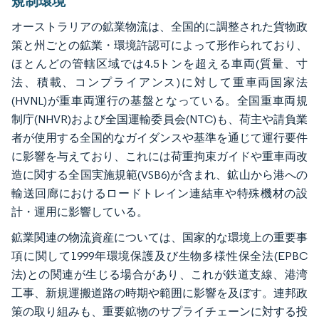
規制環境
オーストラリアの鉱業物流は、全国的に調整された貨物政
策と州ごとの鉱業・環境許認可によって形作られており、
ほとんどの管轄区域では4.5トンを超える車両(質量、寸
法、積載、コンプライアンス)に対して重車両国家法
(HVNL)が重車両運行の基盤となっている。全国重車両規
制庁(NHVR)および全国運輸委員会(NTC)も、荷主や請負業
者が使用する全国的なガイダンスや基準を通じて運行要件
に影響を与えており、これには荷重拘束ガイドや重車両改
造に関する全国実施規範(VSB6)が含まれ、鉱山から港への
輸送回廊におけるロードトレイン連結車や特殊機材の設
計・運用に影響している。
鉱業関連の物流資産については、国家的な環境上の重要事
項に関して1999年環境保護及び生物多様性保全法(EPBC
法)との関連が生じる場合があり、これが鉄道支線、港湾
工事、新規運搬道路の時期や範囲に影響を及ぼす。連邦政
策の取り組みも、重要鉱物のサプライチェーンに対する投