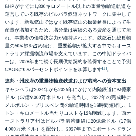
BHPがすでに1,800キロメートル以上の重量物輸送軌道を
運営している既存のピルバラ鉄道ネットワークに集中して
います。新規鉱山ではなく既存鉱山の操業延長によって生
産量が増加するため、増分量は実績のある資産を通じて流
れ、事業者の価格決定力が維持されます。鉄鉱石は総貨物
量の50%超を占め続け、重要鉱物が拡大する中でもオース
トラリア採掘物流市場を支えています。この中期ドライバ
ーは、2028年まで続く長期供給契約を確保することで予測
[1]
CAGRに0.9パーセントポイントを加算します
。
連邦・州政府の重量物輸送鉄道および港湾への資本支出
キャンベラは2024年から2026年にかけて内陸鉄道に93億豪
ドル（57億9,000万米ドル）を充当し、2027年の完成時に
メルボルン・ブリスベン間の輸送時間を18時間短縮し、1
トン・キロメートル当たりコストを12%削減します。西オ
ーストラリア州はピルバラ港湾側線に28億豪ドル（17億
4,000万米ドル）を配分し、2027年までにポートヘドラン