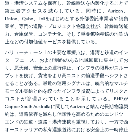
道・港湾システムを保有し、幹線輸送を内製化することで
第三者アクセスを減らしている。同時に、Aurizon、
Linfox、Qube、Tollをはじめとする外部委託事業者や請負
業者、専門の道路・プロジェクト物流会社が、幹線輸送能
力、倉庫保管、コンテナ化、そして重要鉱物精鉱の汚染防
止などの付加価値サービスを提供している。
バリューチェーン上の主要な摩擦点は、港湾と鉄道のイン
ターフェース、および制約のある地域回廊に集中してお
り、悪天候、安全上の運行停止、インフラの限界がスルー
プットを妨げ、貨物をより高コストの輸送手段へシフトさ
せることがある。最近の運用シグナルは、統合的なマルチ
モーダル契約と的を絞ったインフラ投資によってリスクと
コストが管理されていることを示している。BHPが
Copper South Australiaに関してAurizonと結んだ長期物流契
約は、道路依存を減らし信頼性を高めるためのエンドツー
エンドの鉄道・道路・港湾連携を重視しており、一方で西
オーストラリアの私有運搬道路における安全上の一時停止