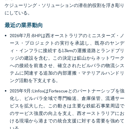
ケジューリング・ソリューションの潜在的役割を浮き彫り
にしている。
最近の業界動向
2026年7月:BHPは西オーストラリアのミニスターズ・ノ
ース・プロジェクトの実行を承認し、既存のヤンデ
ィ・インフラに接続する13kmの運搬道路とランドブリ
ッジの建設を含む。この決定は鉱山からネットワーク
への接続を前進させ、確立されたピルバラの物流シス
テムに関連する追加の内部運搬・マテリアルハンドリ
ング活動を下支えする。
2025年9月:LinfoxはFortescueとのパートナーシップを強
化し、ピルバラ全域で専門輸送、倉庫保管、流通サー
ビスを拡大した。この動きは主要な鉄鉱石事業周辺で
のサービス強度の向上を支え、西オーストラリアにお
ける現場から港までの統合支援に対する需要を強めて
いる。