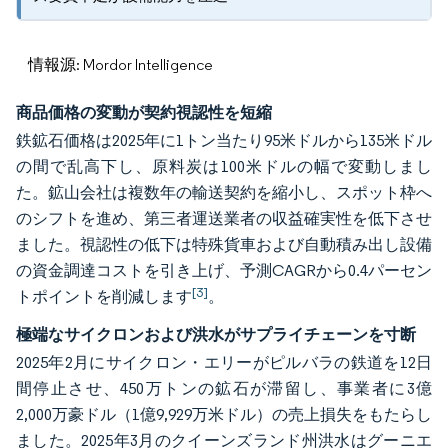
情報源: Mordor Intelligence
商品価格の変動が契約視認性を短縮
鉄鉱石価格は2025年に1トン当たり95米ドルから135米ドル
の間で乱高下し、原料炭は100米ドルの幅で変動しまし
た。鉱山会社は複数年の輸送契約を縮小し、スポット枠へ
のシフトを進め、第三者運送業者の収益確実性を低下させ
ました。視認性の低下は特殊貨車および自動積み出し設備
の資金調達コストを引き上げ、予測CAGRから0.4パーセン
[3]
トポイントを削減します
。
極端なサイクロンおよび洪水がサプライチェーンを寸断
2025年2月にサイクロン・エリーがピルバラの鉄道を12日
間停止させ、450万トンの鉱石が滞留し、事業者に3億
2,000万豪ドル（1億9,929万米ドル）の売上損失をもたらし
ました。2025年3月のクイーンズランド州洪水はグーニエ