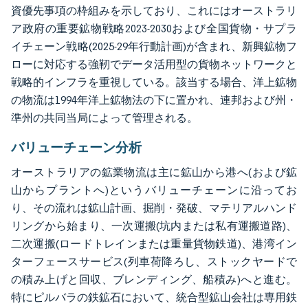
資優先事項の枠組みを示しており、これにはオーストラリ
ア政府の重要鉱物戦略2023-2030および全国貨物・サプラ
イチェーン戦略(2025-29年行動計画)が含まれ、新興鉱物フ
ローに対応する強靭でデータ活用型の貨物ネットワークと
戦略的インフラを重視している。該当する場合、洋上鉱物
の物流は1994年洋上鉱物法の下に置かれ、連邦および州・
準州の共同当局によって管理される。
バリューチェーン分析
オーストラリアの鉱業物流は主に鉱山から港へ(および鉱
山からプラントへ)というバリューチェーンに沿ってお
り、その流れは鉱山計画、掘削・発破、マテリアルハンド
リングから始まり、一次運搬(坑内または私有運搬道路)、
二次運搬(ロードトレインまたは重量貨物鉄道)、港湾イン
ターフェースサービス(列車荷降ろし、ストックヤードで
の積み上げと回収、ブレンディング、船積み)へと進む。
特にピルバラの鉄鉱石において、統合型鉱山会社は専用鉄