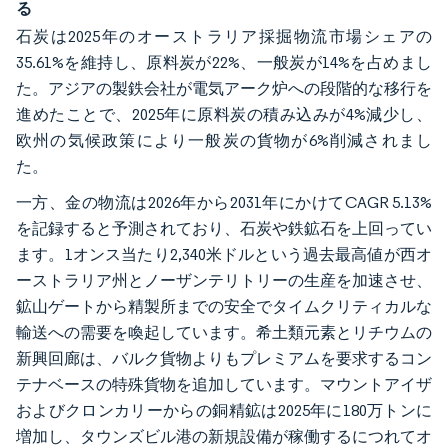
る
石炭は2025年のオーストラリア採掘物流市場シェアの
35.61%を維持し、原料炭が22%、一般炭が14%を占めまし
た。アジアの製鉄会社が電気アーク炉への段階的な移行を
進めたことで、2025年に原料炭の積み込みが4%減少し、
欧州の気候政策により一般炭の貨物が6%削減されまし
た。
一方、金の物流は2026年から2031年にかけてCAGR 5.13%
を記録すると予測されており、石炭や鉄鉱石を上回ってい
ます。1オンス当たり2,340米ドルという過去最高値が西オ
ーストラリア州とノーザンテリトリーの生産を加速させ、
鉱山ゲートから精製所までの安全でタイムクリティカルな
輸送への需要を喚起しています。希土類元素とリチウムの
新興回廊は、バルク貨物よりもプレミアムを要求するコン
テナベースの特殊貨物を追加しています。マウントアイザ
およびクロンカリーからの銅精鉱は2025年に180万トンに
増加し、タウンズビル港の新規設備が稼働するにつれてオ