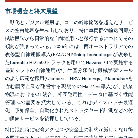
市場機会と将来展望
自動化とデジタル運用は、コアの幹線輸送を超えたサービ
スの空白地帯を生み出しており、特に車両群や輸送回廊が
試験段階から日常的な自律運用へと移行するにつれてその
傾向が強まっている。2026年には、西オーストラリアでの
改修型自律運搬導入(EACON Mining Technologysが改修し
たKomatsu HD1500トラックを用いてHavana Pitで実施する
昼間シフトの自律運用)や、生産分類向け機械学習ツール
のより広範な採用(Glencore、NRW Holdings、Macmahonを
含む顧客企業が運営する現場でのMaxMine導入)が、鉱業
物流におけるOT統合、相互運用性、データに基づく性能
管理への需要を拡大している。これはディスパッチ最適
化、予知保全、自動化されたストックヤード計測などの付
加価値サービスを後押ししている。
特に混乱時に港湾アクセスや安全上の制約が厳しくなり得
る西オーストラリアにおいて、能力の強靭性とマルチユー