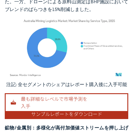
た。一方、ドローンによる原料山測定はBHP施設において
ブレンドのばらつきを15%削減しました。
注記: 全セグメントのシェアはレポート購入後に入手可能
画像 © Mordor Intelligence。再利用にはCC BY 4.0の表示が必要です。
鉱物/金属別：多様化が高付加価値ストリームを押し上げ