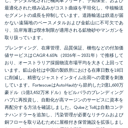
し、デジタル化された機関車フリート、予知保全、および
最適化された積み込みがコスト曲線を平坦化し、中核輸送
セグメントの成長を抑制しています。道路輸送は鉄道が届
かない遠隔地のベースメタルおよび金鉱山に不可欠であ
り、沿岸海運は喫水制限が適用される鉱物砂やマンガンを
取り扱っています。
ブレンディング、在庫管理、品質保証、梱包などの付加価
値サービスはCAGR 4.65%（2026年～2031年）で推移して
おり、オーストラリア採掘物流市場平均を大きく上回って
います。鉱山会社は中国の製鉄所における在庫日数を18日
に削減し、精密なジャストインタイム出荷への需要を刺激
しています。FortescueはAutoHaulから節約した2億1,600万
豪ドル（1億3,452万米ドル）をピルバラのブレンディング
ハブに再投資し、自動化が高マージンのサービスに資本を
再配分する方法を確認しました。QubeとTollは自動コンテ
ナハンドラーを追加し、汚染管理が必要なリチウムおよび
銅フローを取り込むために屋根付き保管施設を拡張しまし