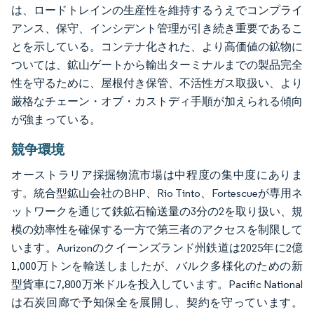
は、ロードトレインの生産性を維持するうえでコンプライ
アンス、保守、インシデント管理が引き続き重要であるこ
とを示している。コンテナ化された、より高価値の鉱物に
ついては、鉱山ゲートから輸出ターミナルまでの製品完全
性を守るために、屋根付き保管、不活性ガス取扱い、より
厳格なチェーン・オブ・カストディ手順が加えられる傾向
が強まっている。
競争環境
オーストラリア採掘物流市場は中程度の集中度にありま
す。統合型鉱山会社のBHP、Rio Tinto、Fortescueが専用ネ
ットワークを通じて鉄鉱石輸送量の3分の2を取り扱い、規
模の効率性を確保する一方で第三者のアクセスを制限して
います。Aurizonのクイーンズランド州鉄道は2025年に2億
1,000万トンを輸送しましたが、バルク多様化のための新
型貨車に7,800万米ドルを投入しています。Pacific National
は石炭回廊で予知保全を展開し、契約を守っています。