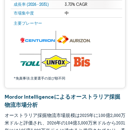
成長率 (2026 - 2031)
3.73% CAGR
市場集中度
中
画像 © Mordor Intelligence。再利用にはCC BY 4.0の表示が必要です。
主要プレーヤー
*免責事項:主要選手の並び順不同
Mordor Intelligenceによるオーストラリア採掘
物流市場分析
オーストラリア採掘物流市場規模は2025年に100億2,000万
米ドルと評価され、2026年の104億3,000万米ドルから2031