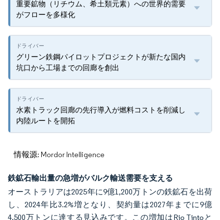
重要鉱物（リチウム、希土類元素）への世界的需要
がフローを多様化
グリーン鉄鋼パイロットプロジェクトが新たな国内
坑口から工場までの回廊を創出
水素トラック回廊の先行導入が燃料コストを削減し
内陸ルートを開拓
情報源: Mordor Intelligence
鉄鉱石輸出量の急増がバルク輸送需要を支える
オーストラリアは2025年に9億1,200万トンの鉄鉱石を出荷
し、2024年比3.2%増となり、契約量は2027年までに9億
4,500万トンに達する見込みです。この増加はRio Tintoと