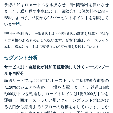
ラ線の40キロメートルを水没させ、9日間輸出を停止させ
ました。繰り返す事象により、保険会社は保険料を15%～
25%引き上げ、成長から0.3パーセントポイントを削減して
[4]
います
。
*当社の予測では、推進要因および抑制要因の影響を加算的ではな
く方向性のあるものとして扱います。影響予測は、ベースライン
成長、構成効果、および変数間の相互作用を反映しています。
セグメント分析
サービス別：自動化が付加価値活動に向けてマージンプー
ルを再配分
輸送サービスは2025年にオーストラリア採掘物流市場の
71.20%のシェアを占め、市場を支配しました。鉄道は6億
2,000万トンを輸送し、ロードトレインは1億8,000万トンを
運搬し、西オーストラリア州とクイーンズランド州におけ
る坑口から港湾までのフローの規模を示しています。しか