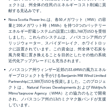
ェクトは、州全体の住民のエネルギーコスト削減に貢
献する見込みです。
Nova Scotia Power Inc.は、各50メガワット（MW）の容
量と200メガワット時（MWh）を持つ3つのバッテリー
エネルギー貯蔵システムの設置に1億1,760万USDを受領
しました。これらのシステムは、ノバスコシア州のブ
リッジウォーター、スパイダーレイク、ホワイトロッ
クに設置されています。この資金は、州全体で石炭を
風力発電に置き換えることを目的としたその他の系統
近代化アップグレードにも充当されます。
ノバスコシア州ウィンザー近郊の33.6MWの風力エネル
ギープロジェクトを手がけるBenjamin Mill Wind Limited
Partnershipに2,500万USDを投資しました。このプロジェ
クトは、Natural Forces DevelopmentsおよびWskijnu'k
Mtmo'taqnuow Agency（WMA）との協力のもとで開発
され、ノバスコシア州の13のミクマク族バンドが支援
しています。