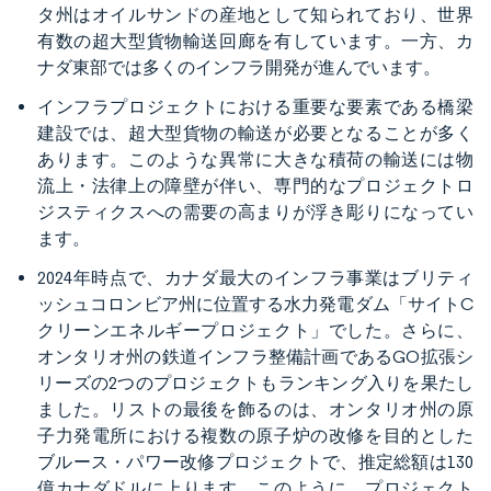
タ州はオイルサンドの産地として知られており、世界
有数の超大型貨物輸送回廊を有しています。一方、カ
ナダ東部では多くのインフラ開発が進んでいます。
インフラプロジェクトにおける重要な要素である橋梁
建設では、超大型貨物の輸送が必要となることが多く
あります。このような異常に大きな積荷の輸送には物
流上・法律上の障壁が伴い、専門的なプロジェクトロ
ジスティクスへの需要の高まりが浮き彫りになってい
ます。
2024年時点で、カナダ最大のインフラ事業はブリティ
ッシュコロンビア州に位置する水力発電ダム「サイトC
クリーンエネルギープロジェクト」でした。さらに、
オンタリオ州の鉄道インフラ整備計画であるGO拡張シ
リーズの2つのプロジェクトもランキング入りを果たし
ました。リストの最後を飾るのは、オンタリオ州の原
子力発電所における複数の原子炉の改修を目的とした
ブルース・パワー改修プロジェクトで、推定総額は130
億カナダドルに上ります。このように、プロジェクト