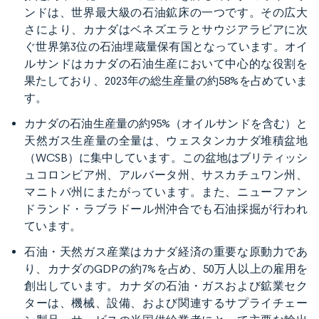
ンドは、世界最大級の石油鉱床の一つです。その広大
さにより、カナダはベネズエラとサウジアラビアに次
ぐ世界第3位の石油埋蔵量保有国となっています。オイ
ルサンドはカナダの石油生産において中心的な役割を
果たしており、2023年の総生産量の約58%を占めていま
す。
カナダの石油生産量の約95%（オイルサンドを含む）と
天然ガス生産量の全量は、ウェスタンカナダ堆積盆地
（WCSB）に集中しています。この盆地はブリティッシ
ュコロンビア州、アルバータ州、サスカチュワン州、
マニトバ州にまたがっています。また、ニューファン
ドランド・ラブラドール州沖合でも石油採掘が行われ
ています。
石油・天然ガス産業はカナダ経済の重要な原動力であ
り、カナダのGDPの約7%を占め、50万人以上の雇用を
創出しています。カナダの石油・ガスおよび鉱業セク
ターは、機械、設備、および関連するサプライチェー