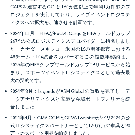
CARSを運営するGCLは160か国以上で年間1万件超のプ
ロジェクトを実行しており、ライブイベントロジステ
ィクスへの拡大を加速させる計画です。
2024年11月：FIFAがRock-it CargoをFIFAワールドカップ
26™の公式ロジスティクスプロバイダーに指名しまし
た。カナダ・メキシコ・米国の16の開催都市における
48チーム・104試合をカバーするこの複数年契約は、
2025年のFIFAクラブワールドカップ™サービスから始
まり、スポーツイベントロジスティクスとして過去最
大の契約です。
2024年8月：LegendsがASM Globalの買収を完了し、デ
ータアナリティクスと広範な会場ポートフォリオを統
合しました。
2024年4月：CMA CGMとCEVA Logisticsがパリ2024の公
式ロジスティクスパートナーとして130万点の家具と90
万点のスポーツ用品を輸送しました。