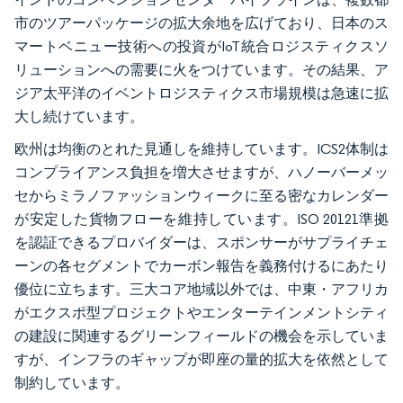
市のツアーパッケージの拡大余地を広げており、日本のス
マートベニュー技術への投資がIoT統合ロジスティクスソ
リューションへの需要に火をつけています。その結果、ア
ジア太平洋のイベントロジスティクス市場規模は急速に拡
大し続けています。
欧州は均衡のとれた見通しを維持しています。ICS2体制は
コンプライアンス負担を増大させますが、ハノーバーメッ
セからミラノファッションウィークに至る密なカレンダー
が安定した貨物フローを維持しています。ISO 20121準拠
を認証できるプロバイダーは、スポンサーがサプライチェ
ーンの各セグメントでカーボン報告を義務付けるにあたり
優位に立ちます。三大コア地域以外では、中東・アフリカ
がエクスポ型プロジェクトやエンターテインメントシティ
の建設に関連するグリーンフィールドの機会を示していま
すが、インフラのギャップが即座の量的拡大を依然として
制約しています。