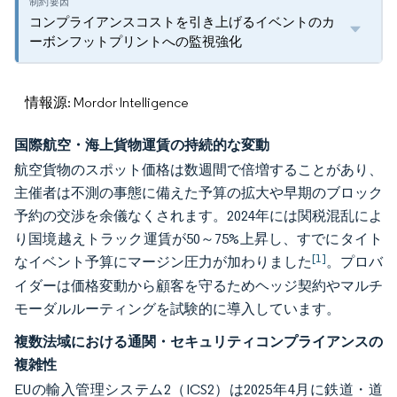
コンプライアンスコストを引き上げるイベントのカ
ーボンフットプリントへの監視強化
情報源: Mordor Intelligence
国際航空・海上貨物運賃の持続的な変動
航空貨物のスポット価格は数週間で倍増することがあり、
主催者は不測の事態に備えた予算の拡大や早期のブロック
予約の交渉を余儀なくされます。2024年には関税混乱によ
り国境越えトラック運賃が50～75%上昇し、すでにタイト
[1]
なイベント予算にマージン圧力が加わりました
。プロバ
イダーは価格変動から顧客を守るためヘッジ契約やマルチ
モーダルルーティングを試験的に導入しています。
複数法域における通関・セキュリティコンプライアンスの
複雑性
EUの輸入管理システム2（ICS2）は2025年4月に鉄道・道