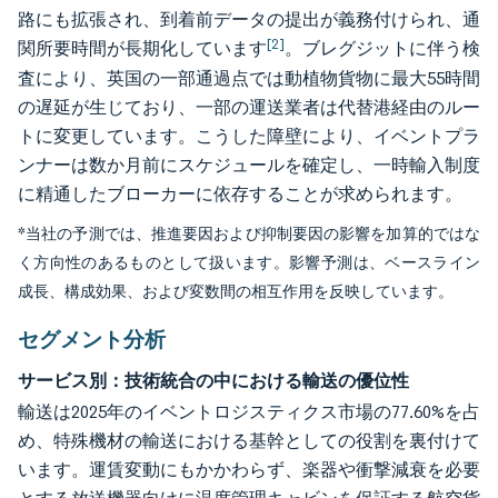
路にも拡張され、到着前データの提出が義務付けられ、通
[2]
関所要時間が長期化しています
。ブレグジットに伴う検
査により、英国の一部通過点では動植物貨物に最大55時間
の遅延が生じており、一部の運送業者は代替港経由のルー
トに変更しています。こうした障壁により、イベントプラ
ンナーは数か月前にスケジュールを確定し、一時輸入制度
に精通したブローカーに依存することが求められます。
*当社の予測では、推進要因および抑制要因の影響を加算的ではな
く方向性のあるものとして扱います。影響予測は、ベースライン
成長、構成効果、および変数間の相互作用を反映しています。
セグメント分析
サービス別：技術統合の中における輸送の優位性
輸送は2025年のイベントロジスティクス市場の77.60%を占
め、特殊機材の輸送における基幹としての役割を裏付けて
います。運賃変動にもかかわらず、楽器や衝撃減衰を必要