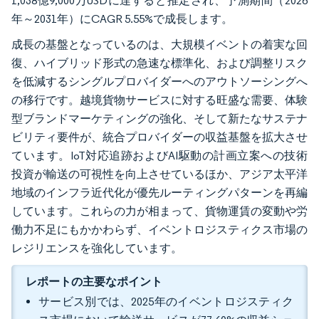
1,038億9,000万USDに達すると推定され、予測期間（2026
年～2031年）にCAGR 5.55%で成長します。
成長の基盤となっているのは、大規模イベントの着実な回
復、ハイブリッド形式の急速な標準化、および調整リスク
を低減するシングルプロバイダーへのアウトソーシングへ
の移行です。越境貨物サービスに対する旺盛な需要、体験
型ブランドマーケティングの強化、そして新たなサステナ
ビリティ要件が、統合プロバイダーの収益基盤を拡大させ
ています。IoT対応追跡およびAI駆動の計画立案への技術
投資が輸送の可視性を向上させているほか、アジア太平洋
地域のインフラ近代化が優先ルーティングパターンを再編
しています。これらの力が相まって、貨物運賃の変動や労
働力不足にもかかわらず、イベントロジスティクス市場の
レジリエンスを強化しています。
レポートの主要なポイント
サービス別では、2025年のイベントロジスティク