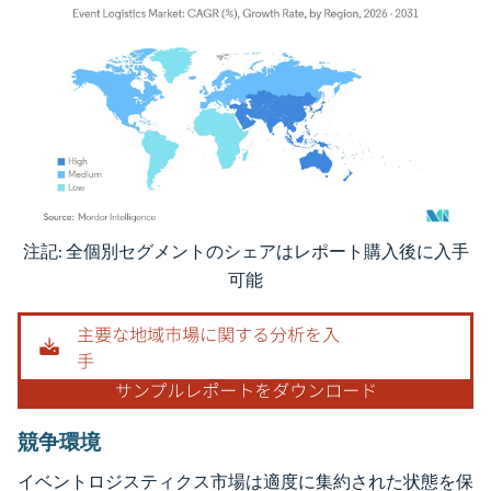
注記: 全個別セグメントのシェアはレポート購入後に入手
画像 © Mordor Intelligence。再利用にはCC BY 4.0の表示が必要です。
可能
競争環境
イベントロジスティクス市場は適度に集約された状態を保