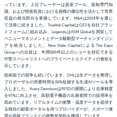
っています。上位プレーヤーは資産プール、規制専門知
識、および技術投資における規模の優位性を活かして世界
収益の相当部分を掌握しています。M&Aは2024年を通じ
て活発に続きました。Truelink CapitalはGESを自社プラッ
トフォームに組み込み、LegendsはASM Globalを買収して
ベニューマネジメントとデータ駆動型マーチャンダイジン
グを統合しました。New State CapitalによるThe Expo
Groupへの出資は、年間500件以上のショーを対応できる
中堅スペシャリストへのプライベートエクイティの食欲を
示しています。
技術面での競争も続いています。DHLは生データを整理し
プロポーザルの所要時間を50%短縮する生成AIツールを導
入しました。Avery DennisonはRFIDの展開により在庫精度
を97%に向上させ、高額電子機器の出展者間での採用率を
高めています。リアルタイムの衝撃・温度データを提供す
る独自の顧客ポータルを持つプロバイダーが、スポーツ連
盟や高級ブランドとの複数年契約を獲得しています。