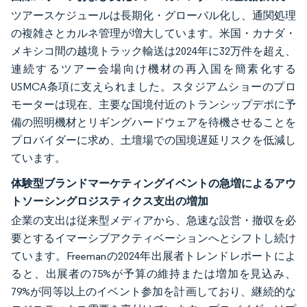
ツアースケジュールは長期化・グローバル化し、通関処理
の複雑さとカルネ管理が増大しています。米国・カナダ・
メキシコ間の越境トラック輸送は2024年に32万件を超え、
連続するツアー会場向け機材の再入国を簡素化する
USMCA条項に支えられました。スタジアムショーのプロ
モーターは現在、主要な国境付近のトランシップデポに予
備の照明機材とリギングハードウェアを待機させることを
プロバイダーに求め、土壇場での国境遅延リスクを低減し
ています。
体験型ブランドマーケティングイベントの急増によるアウ
トソーシングロジスティクス支出の増加
企業の支出は従来型メディアから、急速な設営・撤収を必
要とするイマーシブアクティベーションへとシフトし続け
ています。Freemanの2024年出展者トレンドレポートによ
ると、出展者の75%が予算の維持または増加を見込み、
79%が同等以上のイベント参加を計画しており、継続的な