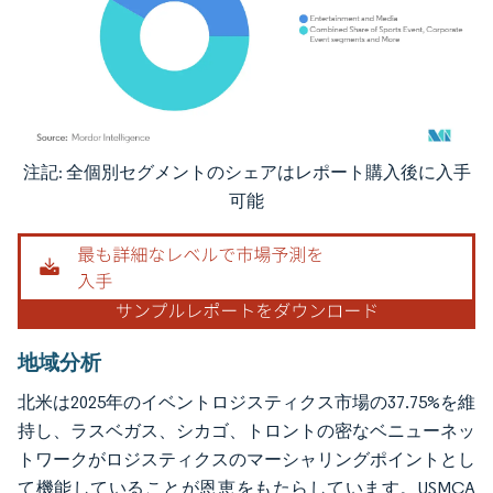
注記: 全個別セグメントのシェアはレポート購入後に入手
画像 © Mordor Intelligence。再利用にはCC BY 4.0の表示が必要です。
可能
地域分析
北米は2025年のイベントロジスティクス市場の37.75%を維
持し、ラスベガス、シカゴ、トロントの密なベニューネッ
トワークがロジスティクスのマーシャリングポイントとし
て機能していることが恩恵をもたらしています。USMCA