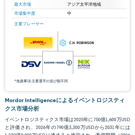
最大市場
アジア太平洋地域
市場集中度
中
画像 © Mordor Intelligence。再利用にはCC BY 4.0の表示が必要です。
主要プレーヤー
*免責事項:主要選手の並び順不同
Mordor Intelligenceによるイベントロジスティ
クス市場分析
イベントロジスティクス市場は2025年に750億1,600万USD
と評価され、2026年の790億3,300万USDから2031年には