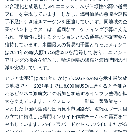
の合理化と成熟した3PLエコシステムが信頼性の高い越境
フローを実現しています。しかし、燃料価格の急騰や運転
手不足は引き続きマージンを圧迫しています。同地域の企
業イベントセクターは、堅固なマーケティング予算に支え
られ、季節性に対するクッションとなる通年の基礎需要を
維持しています。米国最大の貿易相手国となったメキシコ
は2024年の輸入額4,756億USDを記録しており、ニアショ
アリングの機会を解放し、輸送距離の短縮と滞留時間の削
減を実現しています。
アジア太平洋は2031年にかけてCAGR 6.98%を示す最速成
長地域です。2027年までに8,000億USDに達すると予測さ
れるビジネス渡航支出の増加と加速するインフラ整備が拡
大を支えています。テクノロジー、自動車、製造業をテー
マとした中国の活発な国内見本市回路が、複雑なブース組
み立てに精通した専門オンサイト作業チームへの需要を生
み出しています。ハイデラバードからムンバイにまたがる
インドのコンベンションセンターパイプラインは、複数都