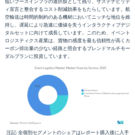
低いブースインフラの選択肢として残り、サステナビリテ
ィ宣言と整合するコスト削減効果をもたらしています。航
空輸送は時間的制約のある機材においてニッチな地位を維
持し、遅延により急速に価値を失うインタラクティブデジ
タルセットに向けて成長しています。このため、イベント
ロジスティクス産業は、貨物の感度を最も信頼性が高くカ
ーボン排出量の少ない経路と照合するブレンドマルチモー
ダルプランに投資しています。
注記: 全個別セグメントのシェアはレポート購入後に入手
画像 © Mordor Intelligence。再利用にはCC BY 4.0の表示が必要です。