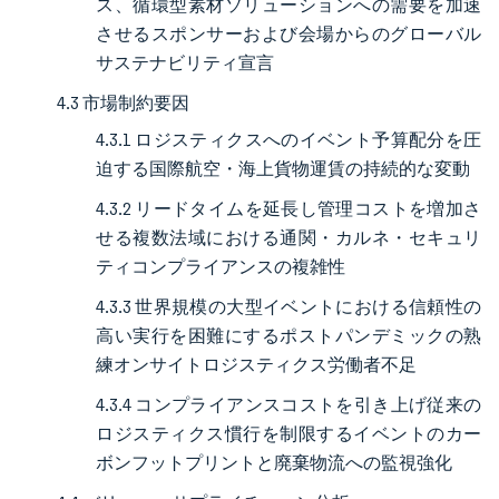
ス、循環型素材ソリューションへの需要を加速
させるスポンサーおよび会場からのグローバル
サステナビリティ宣言
4.3 市場制約要因
4.3.1 ロジスティクスへのイベント予算配分を圧
迫する国際航空・海上貨物運賃の持続的な変動
4.3.2 リードタイムを延長し管理コストを増加さ
せる複数法域における通関・カルネ・セキュリ
ティコンプライアンスの複雑性
4.3.3 世界規模の大型イベントにおける信頼性の
高い実行を困難にするポストパンデミックの熟
練オンサイトロジスティクス労働者不足
4.3.4 コンプライアンスコストを引き上げ従来の
ロジスティクス慣行を制限するイベントのカー
ボンフットプリントと廃棄物流への監視強化