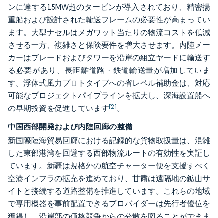
ンに達する15MW超のタービンが導入されており、精密揚
重船および設計された輸送フレームの必要性が高まってい
ます。大型ナセルはメガワット当たりの物流コストを低減
させる一方、複雑さと保険要件を増大させます。内陸メー
カーはブレードおよびタワーを沿岸の組立ヤードに輸送す
る必要があり、長距離道路・鉄道輸送量が増加していま
す。浮体式風力プロトタイプへの省レベル補助金は、対応
可能なプロジェクトパイプラインを拡大し、深海設置船へ
[2]
の早期投資を促進しています
。
中国西部開発および内陸回廊の整備
新国際陸海貿易回廊における記録的な貨物取扱量は、混雑
した東部港湾を回避する西部物流ルートの有効性を実証し
ています。新疆は規格外の航空チャーター便を支援すべく
空港インフラの拡充を進めており、甘粛は遠隔地の鉱山サ
イトと接続する道路整備を推進しています。これらの地域
で専用機器を事前配置できるプロバイダーは先行者優位を
獲得し、沿岸部の価格競争からの分散を図ることができま