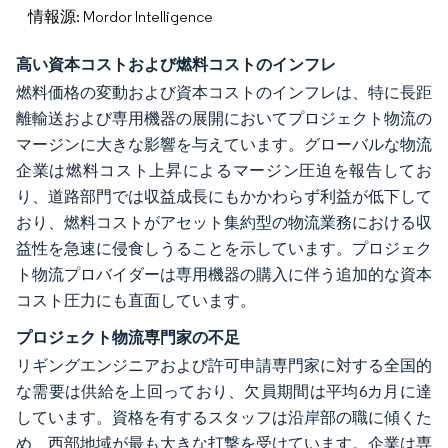
情報源: Mordor Intelligence
高い資本コストおよび燃料コストのインフレ
燃料価格の変動および資本コストのインフレは、特に長距
離輸送および専用機器の展開においてプロジェクト物流の
マージンに大きな影響を与えています。グローバルな物流
企業は燃料コスト上昇によるマージン圧迫を報告してお
り、道路部門では収益成長にもかかわらず利益が低下して
おり、燃料コストがアセット集約型の物流業務における収
益性を急速に侵食しうることを示しています。プロジェク
ト物流プロバイダーは専用機器の購入に伴う追加的な資本
コスト圧力にも直面しています。
プロジェクト物流専門家の不足
リギングエンジニアおよび許可申請専門家に対する全国的
な需要は供給を上回っており、欠員期間は平均6カ月に達
しています。資格を有するスタッフは沿岸部の職に傾くた
め、西部地域が最も大きな打撃を受けています。企業は専