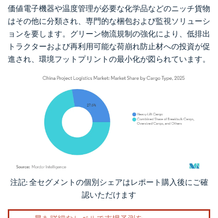
価値電子機器や温度管理が必要な化学品などのニッチ貨物
はその他に分類され、専門的な梱包および監視ソリューシ
ョンを要します。グリーン物流規制の強化により、低排出
トラクターおよび再利用可能な荷崩れ防止材への投資が促
進され、環境フットプリントの最小化が図られています。
注記: 全セグメントの個別シェアはレポート購入後にご確
画像 © Mordor Intelligence。再利用にはCC BY 4.0の表示が必要です。
認いただけます