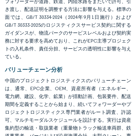
フォワーダーが道路、鉄道、内陸水路をまたいで許可、引
き渡し、配送証明を調整する方法に影響を与える。標準の
面では、GB/T 30334-2024（2024年9月1日施行）および
GB/T 30333-2025のロジスティクスサービス契約に関する
ガイダンスが、物流パークのサービスレベルおよび契約実
務に対する要求を高めており、これがEPC主導プロジェク
トの入札条件、責任分担、サービスの透明性に影響を与え
ている。
バリューチェーン分析
中国のプロジェクトロジスティクスのバリューチェーン
は、通常、EPC企業、OEM、資産所有者（エネルギー、
電力網、建設、化学、鉱業）が揺動計画、包装要件、配送
期間を定義することから始まり、続いてフォワーダーやプ
ロジェクトロジスティクス専門業者がルート調査、許認
可、マルチモーダルスケジュールを設計する。実行は資産
集約型の輸送・取扱業者（重量物トラック輸送車両群、鉄
道事業者、バージおよび沿岸海運会社、大型クレーン、専