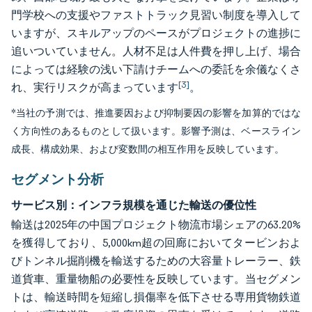
門学校への支援やファストトラック見習い制度を導入して
いますが、スキルアップのペースがプロジェクトの進捗に
追いついていません。人材不足は人件費を押し上げ、場合
によっては経験の浅い下請けチームへの委託を余儀なくさ
[3]
れ、実行リスクが高まっています
。
*当社の予測では、推進要因および抑制要因の影響を加算的ではな
く方向性のあるものとして扱います。影響予測は、ベースライン
成長、構成効果、および変数間の相互作用を反映しています。
セグメント分析
サービス別：インフラ規模を通じた輸送の優位性
輸送は2025年の中国プロジェクト物流市場シェアの63.20%
を獲得しており、5,000km超の回廊においてタービンおよ
びトンネル掘削機を輸送するための大容量トレーラー、鉄
道貨車、重量物船の必要性を反映しています。当セグメン
トは、輸送時間を短縮し損傷率を低下させる専用貨物鉄道