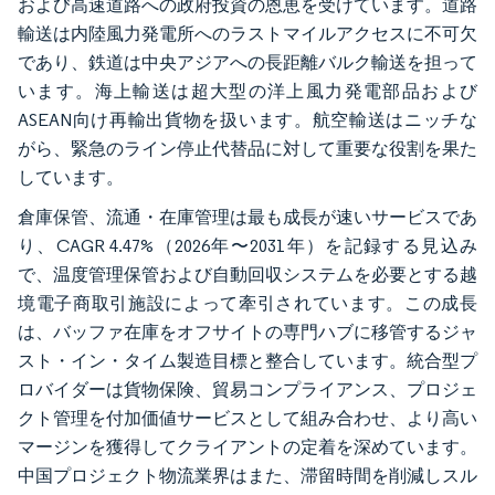
および高速道路への政府投資の恩恵を受けています。道路
輸送は内陸風力発電所へのラストマイルアクセスに不可欠
であり、鉄道は中央アジアへの長距離バルク輸送を担って
います。海上輸送は超大型の洋上風力発電部品および
ASEAN向け再輸出貨物を扱います。航空輸送はニッチな
がら、緊急のライン停止代替品に対して重要な役割を果た
しています。
倉庫保管、流通・在庫管理は最も成長が速いサービスであ
り、CAGR 4.47%（2026年〜2031年）を記録する見込み
で、温度管理保管および自動回収システムを必要とする越
境電子商取引施設によって牽引されています。この成長
は、バッファ在庫をオフサイトの専門ハブに移管するジャ
スト・イン・タイム製造目標と整合しています。統合型プ
ロバイダーは貨物保険、貿易コンプライアンス、プロジェ
クト管理を付加価値サービスとして組み合わせ、より高い
マージンを獲得してクライアントの定着を深めています。
中国プロジェクト物流業界はまた、滞留時間を削減しスル