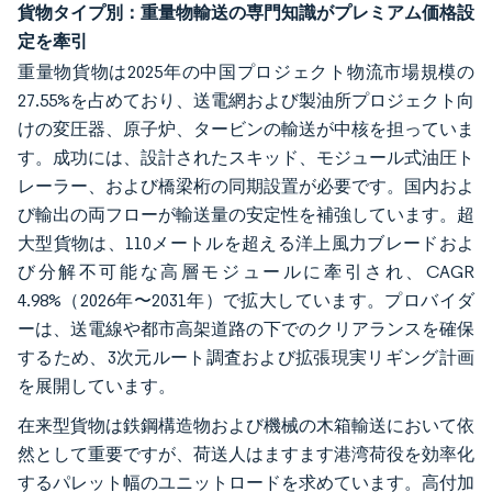
貨物タイプ別：重量物輸送の専門知識がプレミアム価格設
定を牽引
重量物貨物は2025年の中国プロジェクト物流市場規模の
27.55%を占めており、送電網および製油所プロジェクト向
けの変圧器、原子炉、タービンの輸送が中核を担っていま
す。成功には、設計されたスキッド、モジュール式油圧ト
レーラー、および橋梁桁の同期設置が必要です。国内およ
び輸出の両フローが輸送量の安定性を補強しています。超
大型貨物は、110メートルを超える洋上風力ブレードおよ
び分解不可能な高層モジュールに牽引され、CAGR
4.98%（2026年〜2031年）で拡大しています。プロバイダ
ーは、送電線や都市高架道路の下でのクリアランスを確保
するため、3次元ルート調査および拡張現実リギング計画
を展開しています。
在来型貨物は鉄鋼構造物および機械の木箱輸送において依
然として重要ですが、荷送人はますます港湾荷役を効率化
するパレット幅のユニットロードを求めています。高付加