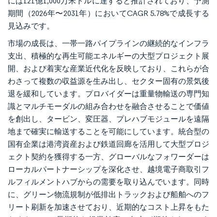
には121億1,000万米ドルに達すると推計されており、予測
期間（2026年〜2031年）においてCAGR 5.78%で成長する
見込みです。
市場の成長は、一帯一路パイプラインの継続的なインフラ
支出、積極的な再生可能エネルギーの大型プロジェクト展
開、および着実な産業近代化を反映しており、これらが合
わさって複数の収益源を生み出し、セクター固有の景気後
退を緩和しています。プロバイダーは重量物輸送の専門知
識とマルチモーダルの組み合わせを融合させることで価値
を創出し、タービン、変圧器、プレハブモジュールを遠隔
地まで確実に輸送することを可能にしています。統合型の
国有企業は港湾資産および鉄道回廊を活用して大型プロジ
ェクト契約を獲得する一方、グローバルなフォワーダーは
ローカルパートナーシップを深化させ、越境電子商取引フ
ルフィルメントハブからの需要を取り込んでいます。同時
に、グリーン物流規制が低排出トラックおよび船舶へのフ
リート刷新を加速させており、近期的なコスト上昇をもた