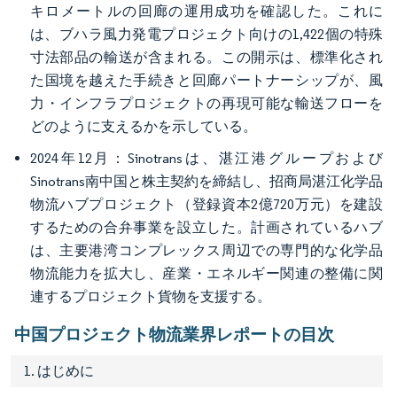
キロメートルの回廊の運用成功を確認した。これに
は、ブハラ風力発電プロジェクト向けの1,422個の特殊
寸法部品の輸送が含まれる。この開示は、標準化され
た国境を越えた手続きと回廊パートナーシップが、風
力・インフラプロジェクトの再現可能な輸送フローを
どのように支えるかを示している。
2024年12月：Sinotransは、湛江港グループおよび
Sinotrans南中国と株主契約を締結し、招商局湛江化学品
物流ハブプロジェクト（登録資本2億720万元）を建設
するための合弁事業を設立した。計画されているハブ
は、主要港湾コンプレックス周辺での専門的な化学品
物流能力を拡大し、産業・エネルギー関連の整備に関
連するプロジェクト貨物を支援する。
中国プロジェクト物流業界レポートの目次
1. はじめに