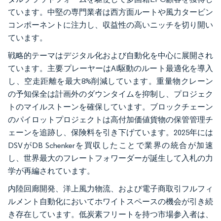
ています。中堅の専門業者は西方面ルートや風力タービン
コンポーネントに注力し、収益性の高いニッチを切り開い
ています。
戦略的テーマはデジタル化および自動化を中心に展開され
ています。主要プレーヤーはAI駆動のルート最適化を導入
し、空走距離を最大8%削減しています。重量物クレーン
の予知保全は計画外のダウンタイムを抑制し、プロジェク
トのマイルストーンを確保しています。ブロックチェーン
のパイロットプロジェクトは高付加価値貨物の保管管理チ
ェーンを追跡し、保険料を引き下げています。2025年には
DSVがDB Schenkerを買収したことで業界の統合が加速
し、世界最大のフレートフォワーダーが誕生して入札の力
学が再編されています。
内陸回廊開発、洋上風力物流、および電子商取引フルフィ
ルメント自動化においてホワイトスペースの機会が引き続
き存在しています。低炭素フリートを持つ市場参入者は、