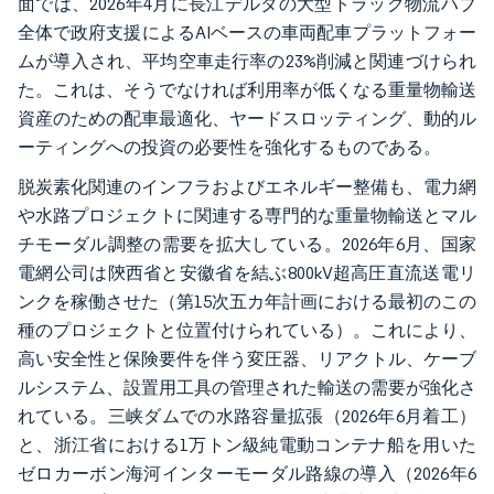
面では、2026年4月に長江デルタの大型トラック物流ハブ
全体で政府支援によるAIベースの車両配車プラットフォー
ムが導入され、平均空車走行率の23%削減と関連づけられ
た。これは、そうでなければ利用率が低くなる重量物輸送
資産のための配車最適化、ヤードスロッティング、動的ル
ーティングへの投資の必要性を強化するものである。
脱炭素化関連のインフラおよびエネルギー整備も、電力網
や水路プロジェクトに関連する専門的な重量物輸送とマル
チモーダル調整の需要を拡大している。2026年6月、国家
電網公司は陝西省と安徽省を結ぶ800kV超高圧直流送電リ
ンクを稼働させた（第15次五カ年計画における最初のこの
種のプロジェクトと位置付けられている）。これにより、
高い安全性と保険要件を伴う変圧器、リアクトル、ケーブ
ルシステム、設置用工具の管理された輸送の需要が強化さ
れている。三峡ダムでの水路容量拡張（2026年6月着工）
と、浙江省における1万トン級純電動コンテナ船を用いた
ゼロカーボン海河インターモーダル路線の導入（2026年6