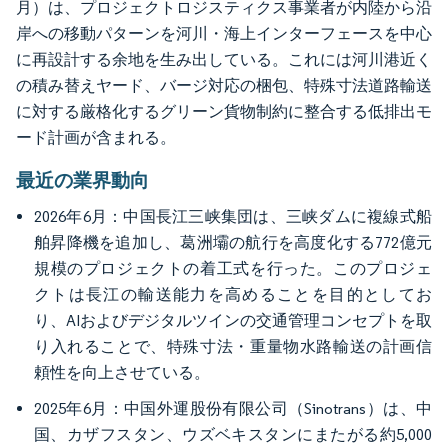
月）は、プロジェクトロジスティクス事業者が内陸から沿
岸への移動パターンを河川・海上インターフェースを中心
に再設計する余地を生み出している。これには河川港近く
の積み替えヤード、バージ対応の梱包、特殊寸法道路輸送
に対する厳格化するグリーン貨物制約に整合する低排出モ
ード計画が含まれる。
最近の業界動向
2026年6月：中国長江三峡集団は、三峡ダムに複線式船
舶昇降機を追加し、葛洲壩の航行を高度化する772億元
規模のプロジェクトの着工式を行った。このプロジェ
クトは長江の輸送能力を高めることを目的としてお
り、AIおよびデジタルツインの交通管理コンセプトを取
り入れることで、特殊寸法・重量物水路輸送の計画信
頼性を向上させている。
2025年6月：中国外運股份有限公司（Sinotrans）は、中
国、カザフスタン、ウズベキスタンにまたがる約5,000