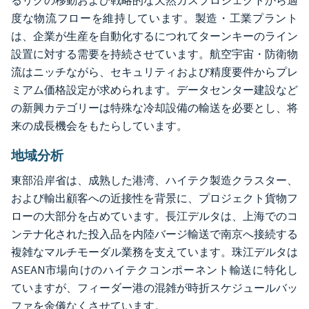
るリグの移動および戦略的な天然ガスプロジェクトから適
度な物流フローを維持しています。製造・工業プラント
は、企業が生産を自動化するにつれてターンキーのライン
設置に対する需要を持続させています。航空宇宙・防衛物
流はニッチながら、セキュリティおよび精度要件からプレ
ミアム価格設定が求められます。データセンター建設など
の新興カテゴリーは特殊な冷却設備の輸送を必要とし、将
来の成長機会をもたらしています。
地域分析
東部沿岸省は、成熟した港湾、ハイテク製造クラスター、
および輸出顧客への近接性を背景に、プロジェクト貨物フ
ローの大部分を占めています。長江デルタは、上海でのコ
ンテナ化された投入品を内陸バージ輸送で南京へ接続する
複雑なマルチモーダル業務を支えています。珠江デルタは
ASEAN市場向けのハイテクコンポーネント輸送に特化し
ていますが、フィーダー港の混雑が時折スケジュールバッ
ファを余儀なくさせています。