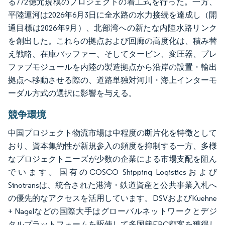
る772億元規模のプロジェクトの着工式を行った。一方、
平陸運河は2026年6月3日に全水路の水力接続を達成し（開
通目標は2026年9月）、北部湾への新たな内陸水路リンク
を創出した。これらの拠点および回廊の高度化は、積み替
え戦略、在庫バッファー、そしてタービン、変圧器、プレ
ファブモジュールを内陸の製造拠点から沿岸の設置・輸出
拠点へ移動させる際の、道路単独対河川・海上インターモ
ーダル方式の選択に影響を与える。
競争環境
中国プロジェクト物流市場は中程度の断片化を特徴として
おり、資本集約性が新規参入の頻度を抑制する一方、多様
なプロジェクトニーズが少数の企業による市場支配を阻ん
でいます。国有のCOSCO Shipping Logisticsおよび
Sinotransは、統合された港湾・鉄道資産と公共事業入札へ
の優先的なアクセスを活用しています。DSVおよびKuehne
+ Nagelなどの国際大手はグローバルネットワークとデジ
タルプラットフォームを駆使して多国籍EPC顧客を獲得し