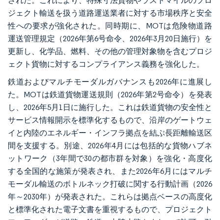
された。これにより、特殊寸法貨物やラストマイルのプロ
ジェクト輸送を扱う道路運送業者に対する市場秩序と安全
性への要求が強化された。同時期に、MOTは危険物道路
運送管理規定（2026年第6号命令、2026年3月20日施行）を
更新し、化学品、燃料、その他の管理対象物を含むプロジ
ェクト貨物に対するコンプライアンス義務を強化した。
鉄道およびマルチモーダルガバナンスも2026年に進展し
た。MOTは鉄道貨物運送規則（2026年第2号命令）を発表
し、2026年5月1日に施行した。これは鉄道貨物の安全性と
サービス情報開示を標準化するもので、沿岸のゲートウェ
イと内陸のエネルギー・インフラ拠点を結ぶ長距離輸送区
間を支援する。別途、2026年4月には包括的な貨物ハブネ
ットワーク（3年間で30の都市群を対象）を強化・高度化
する全国的な施策が発表され、また2026年6月にはマルチ
モーダル輸送のボトルネック打破に関する行動計画（2026
年～2030年）が発表された。これらは拠点ベースの高度化
と標準化された電子文書を重視するもので、プロジェクト