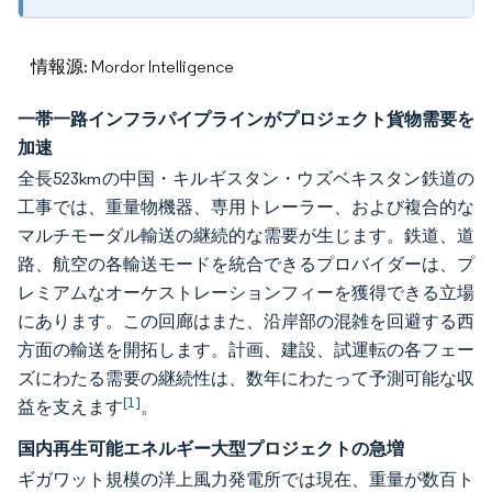
情報源: Mordor Intelligence
一帯一路インフラパイプラインがプロジェクト貨物需要を
加速
全長523kmの中国・キルギスタン・ウズベキスタン鉄道の
工事では、重量物機器、専用トレーラー、および複合的な
マルチモーダル輸送の継続的な需要が生じます。鉄道、道
路、航空の各輸送モードを統合できるプロバイダーは、プ
レミアムなオーケストレーションフィーを獲得できる立場
にあります。この回廊はまた、沿岸部の混雑を回避する西
方面の輸送を開拓します。計画、建設、試運転の各フェー
ズにわたる需要の継続性は、数年にわたって予測可能な収
[1]
益を支えます
。
国内再生可能エネルギー大型プロジェクトの急増
ギガワット規模の洋上風力発電所では現在、重量が数百ト