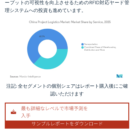
ープットの可視性を向上させるためのRFID対応ヤード管
理システムへの投資も進めています。
注記: 全セグメントの個別シェアはレポート購入後にご確
画像 © Mordor Intelligence。再利用にはCC BY 4.0の表示が必要です。
認いただけます