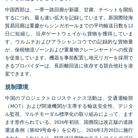
中国西部は、一帯一路回廊が新疆、甘粛、チベットを開拓
するにつれ、最も速い拡大を記録しています。新国際陸海
貿易回廊は重慶からシンガポールまでの平均輸送日数を13
日に短縮し、沿岸ゲートウェイから貨物を獲得していま
す。ウルムチおよびアラシャンコウでの記録的な貨物量
が、保税物流ゾーンおよび重量物クレーンヤードへの投資
を促進しています。機器を事前配置し地元リガーを採用で
きるプロバイダーは、長距離回送に依存する競合他社を凌
駕できます。
規制環境
中国のプロジェクトロジスティクス活動は、交通運輸部
（MOT）および関連機関が主導する輸送安全性、デジタ
ル監視、マルチモーダル標準化の取り組みによって、ます
ます形作られている。2026年初頭、国務院は改正版の道路
運送条例（第829号命令）を公布し、2026年3月20日に施行