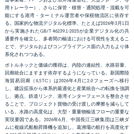
用トレーラー）、さらに保管・積替・通関処理・混載を可
能にする港湾・ターミナル運営者や保税物流区に依存す
る。国家的な物流デジタル化標準、たとえば2026年3月1日
から実施されたGB/T 46239.1-2025が企業デジタル化の共
通要件を確立し、多者間の輸送における可視性を支えるこ
とで、デジタルおよびコンプライアンス面の入力もより体
系化されつつある。
ボトルネックと価値の獲得は、内陸の連結性、水路容量、
回廊統合にますます依存するようになっている。新国際陸
海貿易回廊（ILSTC）は2026年4月に2.0フェーズへ移行
し、建設拡張から体系的最適化と産業統合への転換を強調
し、拠点、鉄道リンク、港湾インターフェースを整合させ
ることで、プロジェクト貨物の受け渡しの摩擦を減らして
いる。水路の高度化は、大型・重量物輸送フローの重要な
実現要因である。2026年6月、中国長江三峡集団は三峡ダ
ムに複線式船舶昇降機を追加し、葛洲壩の航行を高度化す