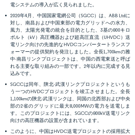
電システムの導入が広く見られました。
2020年4月、中国国家電網公司（SGCC）は、ABB Ltdに
対し、南昌および中国東部の電力グリッドへの水力、
風力、太陽光発電の統合を目的とした、3基の800キロ
ボルト（kV）高圧機器および超高圧直流（UHVDC）送
電リンク向けの先進的なHVDCコンバータートランスフ
ォーマーの提供契約を発注しました。全長1,700kmの雅
中-南昌リンクプロジェクトは、中国の西電東送と呼ば
れる主要な取り組みの一部です。2年以内に完成する見
込みです。
SGCCは同年、陝北-武漢リンクプロジェクトというも
う一つのHVDCプロジェクトを竣工させました。全長
1,100kmの陝北-武漢リンクは、同国の北西部および中央
部の2省のグリッドに最大8,000MWの電力を送電しま
す。このプロジェクトには、SGCCの800kV送電リンク
向けの高圧機器の設置が含まれています。
このように、中国はHVDC送電プロジェクトの採用拡大