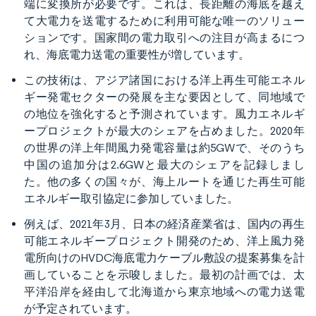
端に変換所が必要です。これは、長距離の海底を越え
て大電力を送電するために利用可能な唯一のソリュー
ションです。国家間の電力取引への注目が高まるにつ
れ、海底電力送電の重要性が増しています。
この技術は、アジア諸国における洋上再生可能エネル
ギー発電セクターの発展を主な要因として、同地域で
の地位を強化すると予測されています。風力エネルギ
ープロジェクトが最大のシェアを占めました。2020年
の世界の洋上年間風力発電容量は約5GWで、そのうち
中国の追加分は2.6GWと最大のシェアを記録しまし
た。他の多くの国々が、海上ルートを通じた再生可能
エネルギー取引協定に参加していました。
例えば、2021年3月、日本の経済産業省は、国内の再生
可能エネルギープロジェクト開発のため、洋上風力発
電所向けのHVDC海底電力ケーブル敷設の提案募集を計
画していることを示唆しました。最初の計画では、太
平洋沿岸を経由して北海道から東京地域への電力送電
が予定されています。