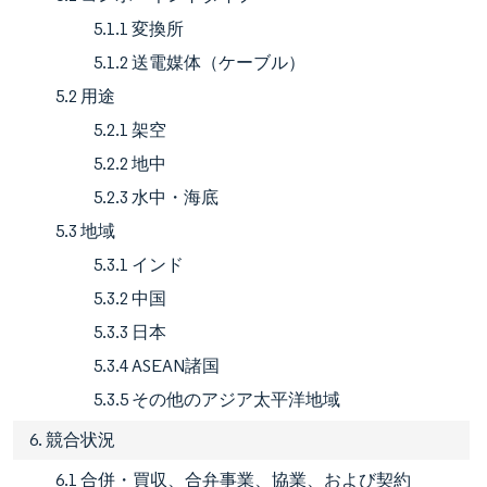
5.1.1 変換所
5.1.2 送電媒体（ケーブル）
5.2 用途
5.2.1 架空
5.2.2 地中
5.2.3 水中・海底
5.3 地域
5.3.1 インド
5.3.2 中国
5.3.3 日本
5.3.4 ASEAN諸国
5.3.5 その他のアジア太平洋地域
6. 競合状況
6.1 合併・買収、合弁事業、協業、および契約