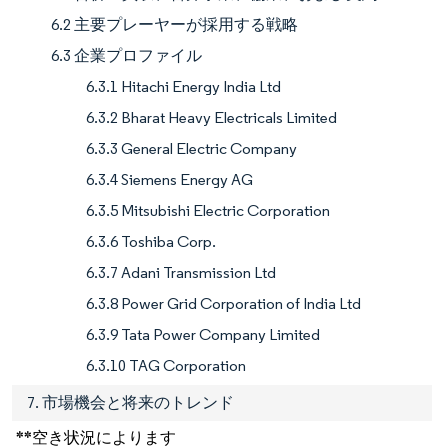
6.2 主要プレーヤーが採用する戦略
6.3 企業プロファイル
6.3.1 Hitachi Energy India Ltd
6.3.2 Bharat Heavy Electricals Limited
6.3.3 General Electric Company
6.3.4 Siemens Energy AG
6.3.5 Mitsubishi Electric Corporation
6.3.6 Toshiba Corp.
6.3.7 Adani Transmission Ltd
6.3.8 Power Grid Corporation of India Ltd
6.3.9 Tata Power Company Limited
6.3.10 TAG Corporation
7. 市場機会と将来のトレンド
**空き状況によります