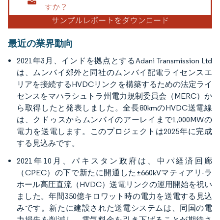
最近の業界動向
2021年3月、インドを拠点とするAdani Transmission Ltd
は、ムンバイ郊外と同社のムンバイ配電ライセンスエ
リアを接続するHVDCリンクを構築するための法定ライ
センスをマハラシュトラ州電力規制委員会（MERC）か
ら取得したと発表しました。全長80kmのHVDC送電線
は、クドゥスからムンバイのアーレイまで1,000MWの
電力を送電します。このプロジェクトは2025年に完成
する見込みです。
2021年10月、パキスタン政府は、中パ経済回廊
（CPEC）の下で新たに開通した±660kVマティアリ-ラ
ホール高圧直流（HVDC）送電リンクの運用開始を祝い
ました。年間350億キロワット時の電力を送電する見込
みです。新たに建設された送電システムは、同国の電
力損失を削減し、電気料金を引き下げることが期待さ