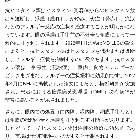
抗ヒスタミン薬はヒスタミン1受容体からのヒスタミン放
出を遮断し、浮腫（腫れ）、かゆみ、炎症（発赤）、流涙
などのアレルギー反応の症状を治療することが明らかにな
っています。眼の浮腫は手術前の不健全な角膜によって一
般的に引き起こされます。2022年1月のWebMD LLCの論文
によると、抗ヒスタミン薬はヒスタミンを減少または遮断
し、アレルギー症状を抑制するのに役立ちます。抗ヒスタ
ミン薬は、季節性（花粉症）、室内、食物アレルギーな
ど、さまざまなアレルギーの症状緩和に効果的です。2022
年4月にBMJに掲載された論文によると、横断研究が実施
され、患者における糖尿病黄斑浮腫（DME）の有病率が
非常に高いことが示されました。
さらに、眼内での処置（白内障、緑内障、網膜手術など）
は角膜の機能不全と浮腫を引き起こす可能性があります。
したがって、抗ヒスタミン薬は浮腫の治療に効果的であ
り、市場は予測期間中に拡大すると予想されます。