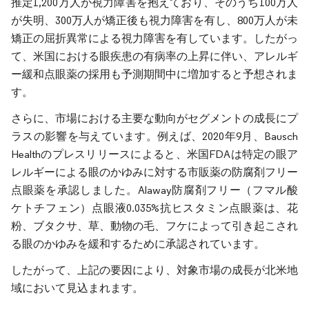
推定1,200万人が視力障害を抱えており、そのうち100万人
が失明、300万人が矯正後も視力障害を有し、800万人が未
矯正の屈折異常による視力障害を有しています。したがっ
て、米国における眼疾患の有病率の上昇に伴い、アレルギ
ー緩和点眼薬の採用も予測期間中に増加すると予想されま
す。
さらに、市場における主要な動向がセグメントの成長にプ
ラスの影響を与えています。例えば、2020年9月、Bausch
Healthのプレスリリースによると、米国FDAは特定の眼ア
レルギーによる眼のかゆみに対する市販薬の防腐剤フリー
点眼薬を承認しました。Alaway防腐剤フリー（フマル酸
ケトチフェン）点眼液0.035%抗ヒスタミン点眼薬は、花
粉、ブタクサ、草、動物の毛、フケによって引き起こされ
る眼のかゆみを緩和するために承認されています。
したがって、上記の要因により、対象市場の成長が北米地
域において見込まれます。