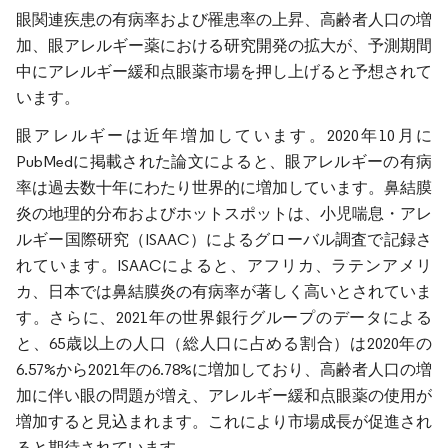
眼関連疾患の有病率および罹患率の上昇、高齢者人口の増
加、眼アレルギー薬における研究開発の拡大が、予測期間
中にアレルギー緩和点眼薬市場を押し上げると予想されて
います。
眼アレルギーは近年増加しています。2020年10月に
PubMedに掲載された論文によると、眼アレルギーの有病
率は過去数十年にわたり世界的に増加しています。鼻結膜
炎の地理的分布およびホットスポットは、小児喘息・アレ
ルギー国際研究（ISAAC）によるグローバル調査で記録さ
れています。ISAACによると、アフリカ、ラテンアメリ
カ、日本では鼻結膜炎の有病率が著しく高いとされていま
す。さらに、2021年の世界銀行グループのデータによる
と、65歳以上の人口（総人口に占める割合）は2020年の
6.57%から2021年の6.78%に増加しており、高齢者人口の増
加に伴い眼の問題が増え、アレルギー緩和点眼薬の使用が
増加すると見込まれます。これにより市場成長が促進され
ると期待されています。