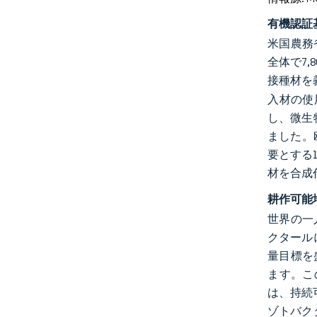
有機認証
米国農務
全体で7
接種材を
入材の使
し、微生
ました。
要とする
材を合成
耕作可能
世界の一
クタール
量目標を
ます。こ
は、持続
ゾトバク