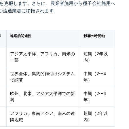
を克服します。さらに、農業者施用から種子会社施用へ
つ流通業者に移転されます。
響
地理的関連性
影響の時間軸
アジア太平洋、アフリカ、南米の
短期（2年以
一部
内）
世界全体、集約的作付けシステム
中期（2〜4
で顕著
年）
欧州、北米、アジア太平洋での新
中期（2〜4
興
年）
アフリカ、東南アジア、南米の遠
短期（2年以
隔地域
内）