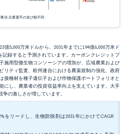
責事項:主要選手の並び順不同
3億5,000万米ドルから、2031年までに194億6,000万米ド
.52%を記録すると予測されています。カーボンクレジットプ
子施用型微生物コンソーシアの増加が、広域農業および
ビリティ監査、欧州連合における農薬規制の強化、政府
は接種材を種子遺伝子および作物保護ポートフォリオと
能にし、農業者の投資収益率向上を支えています。大手
競争の激しさが増しています。
2%をリードし、生物防除剤は2031年にかけてCAGR