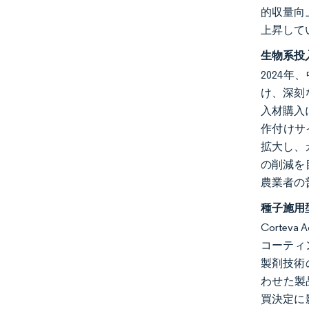
的収量向
上昇して
生物系投
2024
け、深刻
入材購入
作付けサ
拡大し、
の削減を
農業者の
種子施用
Corte
コーティ
製剤技術の
わせた製
買決定に