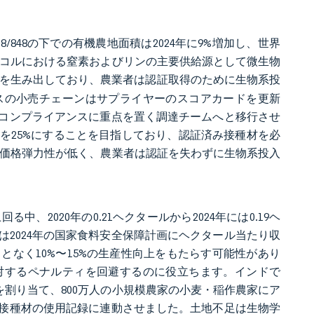
/848の下での有機農地面積は2024年に9%増加し、世界
ロトコルにおける窒素およびリンの主要供給源として微生物
を生み出しており、農業者は認証取得のために生物系投
ンスの小売チェーンはサプライヤーのスコアカードを更新
コンプライアンスに重点を置く調達チームへと移行させ
地を25%にすることを目指しており、認証済み接種材を必
要は価格弾力性が低く、農業者は認証を失わずに生物系投入
2020年の0.21ヘクタールから2024年には0.19ヘ
2024年の国家食料安全保障計画にヘクタール当たり収
なく10%〜15%の生産性向上をもたらす可能性があり
対するペナルティを回避するのに役立ちます。インドで
ルを割り当て、800万人の小規模農家の小麦・稲作農家にア
接種材の使用記録に連動させました。土地不足は生物学