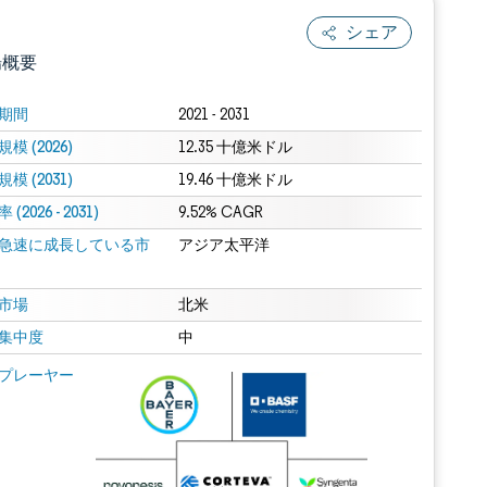
シェア
場概要
期間
2021 - 2031
模 (2026)
12.35 十億米ドル
模 (2031)
19.46 十億米ドル
(2026 - 2031)
9.52% CAGR
急速に成長している市
アジア太平洋
.0の表示が必要です。
市場
北米
集中度
中
 Mordor Intelligence。再利用にはCC BY 4.0の表示が必要です。
プレーヤー