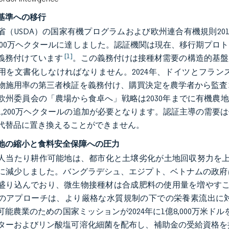
基準への移行
省（USDA）の国家有機プログラムおよび欧州連合有機規則2018
,800万ヘクタールに達しました。認証機関は現在、移行期プ
[1]
義務付けています
。この義務付けは接種材需要の構造的基盤
用を文書化しなければなりません。2024年、ドイツとフラ
物施用率の第三者検証を義務付け、購買決定を農学者から監査
欧州委員会の「農場から食卓へ」戦略は2030年までに有機農
1,200万ヘクタールの追加が必要となります。認証主導の需
代替品に置き換えることができません。
地の縮小と食料安全保障への圧力
人当たり耕作可能地は、都市化と土壌劣化が土地回収努力を上回る中、
に減少しました。バングラデシュ、エジプト、ベトナムの政府は
盛り込んでおり、微生物接種材は合成肥料の使用量を増やすこと
のアプローチは、より厳格な水質規制の下での栄養素流出に
可能農業のための国家ミッションが2024年に1億8,000万米ド
ターおよびリン酸塩可溶化細菌を配布し、補助金の受給資格を