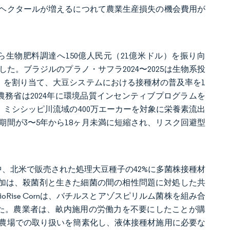
ヘクタールが増えるにつれて農業生産損失の機会費用が
ら生物肥料調達へ150億人民元（21億米ドル）を振り向
。ブラジルのプラノ・サフラ2024〜2025は生物系投
ドル）を割り当て、大豆システムにおける接種材の普及率を1
農務省は2024年に環境品質インセンティブプログラムを
、ミシシッピ川流域の400万エーカーを対象に栄養素流出
間が3〜5年から18ヶ月未満に短縮され、リスク回避型
シーズン中、北米で販売された処理大豆種子の42%に多菌株接種材
の増加は、殺菌剤と生きた細菌の間の相性問題に対処した共
oRise Cornは、バチルスとアゾスピリルム菌株を組み合
した。農業者は、畝内施用の労働力を不要にしたことが購
農場での取り扱いを簡素化し、液体接種材施用に必要な