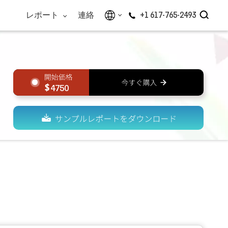
レポート
連絡
+1 617-765-2493
4750