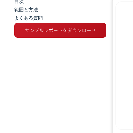
目次
市場規模とシェア
範囲と方法
よくある質問
市場分析
トレンドとインサイト
セグメント分析
地理分析
競争環境
主要プレーヤー
業界の動向