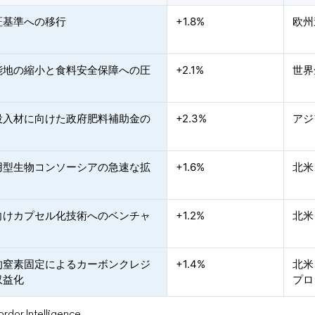
証基準への移行
+1.8%
欧州
能地の縮小と食料安全保障への圧
+2.1%
世界
投入材に向けた政府肥料補助金の
+2.3%
アジ
用型生物コンソーシアの急速な拡
+1.6%
北米
向けカプセル化技術へのベンチャ
+1.2%
北米
的窒素固定によるカーボンクレジ
+1.4%
北米
収益化
プロ
or Intelligence