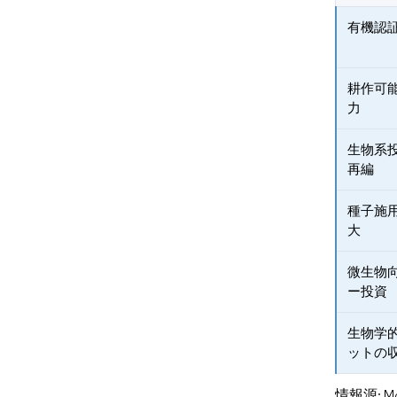
有機認
耕作可
力
生物系
再編
種子施
大
微生物
ー投資
生物学
ットの
情報源: Mord