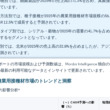
物別では、細菌製品が2025年の売上高の71.3%を占め、真菌接種
れています。
方法別では、種子接種が2025年の農業用接種材市場規模の56
GR 12.5%で成長すると予測されています。
タイプ別では、シリアル・穀物が2025年の需要の41.7%を占め、
長するセグメントとなっています。
別では、北米が2025年の売上高の32.8%を占めましたが、アジア
予測されています。
ートの市場規模および予測数値は、Mordor Intelligence
の最新の利用可能なデータとインサイトで更新されています。
農業用接種材市場のトレンドと洞察
の影響分析
*
（～）CAGR予測への影
地理
響（%）