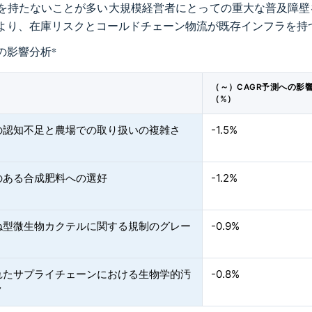
を持たないことが多い大規模経営者にとっての重大な普及障壁
より、在庫リスクとコールドチェーン物流が既存インフラを持
の影響分析
*
（～）CAGR予測への影
（%）
の認知不足と農場での取り扱いの複雑さ
-1.5%
のある合成肥料への選好
-1.2%
ね型微生物カクテルに関する規制のグレー
-0.9%
れたサプライチェーンにおける生物学的汚
-0.8%
ク