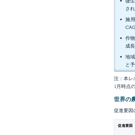
微生
さ
施用
CA
作物
成
地域
と
注：本レポ
1月時点
世界の
促進要因
促進要因