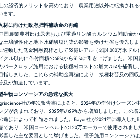
上の経済的メリットを高めており、農業用途以外に転換される
います。
入材に向けた政府肥料補助金の再編
年、中国農業農村部は尿素および重過リン酸カルシウム補助金か
な土壌酸性化と地下水硝酸塩汚染の影響を受けた省を優先しました
に連動した低金利融資枠として32億レアル（6億4,000万米
イクル以内に作付面積の68%から81%に引き上げました。米国
カバークロップ施用における接種材コストの最大75%を補償し
目指しました。これらの補助金再編により、接種材普及の回収期
普及が加速しています。
型生物コンソーシアの急速な拡大
va Agriscience社の年次報告書によると、2024年の作付け
ングが含まれており、2023年の29%から増加しました。こ
進歩によって推進されました。Bayer社が2024年に導入したBi
品であり、米国コーンベルトの120万エーカーで使用されま
影響した主な要因として挙げました。種子施用コンソーシアは