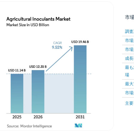
市
調査
市場規
市場規
成長率 
最も
場
画像 © Mordor Intelligence。再利用にはCC BY 4
最大
市場
画像 ©
主要