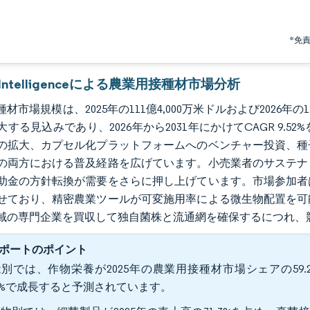
*免
r Intelligenceによる農業用接種材市場分析
材市場規模は、2025年の111億4,000万米ドルおよび2026年の12
大する見込みであり、2026年から2031年にかけてCAGR 9
の拡大、カプセル化プラットフォームへのベンチャー投資、種
の両方における普及経路を広げています。小売業者のサステナ
助金の方針転換が需要をさらに押し上げています。市場参加者
せており、精密農業ツールが可変施用率による微生物配置を可
域の専門企業を買収して独自菌株と流通網を確保するにつれ、
ポートのポイント
別では、作物栄養が2025年の農業用接種材市場シェアの59.
.4%で成長すると予測されています。