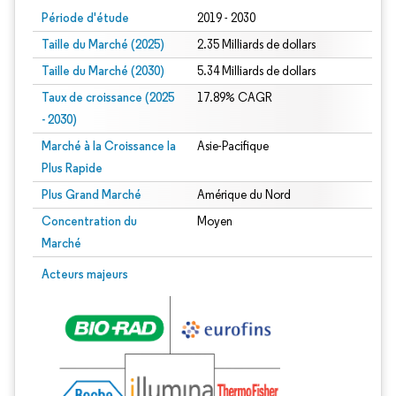
Période d'étude
2019 - 2030
Taille du Marché (2025)
2.35 Milliards de dollars
Taille du Marché (2030)
5.34 Milliards de dollars
Taux de croissance (2025
17.89% CAGR
- 2030)
Marché à la Croissance la
Asie-Pacifique
Plus Rapide
Plus Grand Marché
Amérique du Nord
Concentration du
Moyen
Marché
Image © Mordor Intelligence. La réutilisation nécessite une attribution sous CC 
Acteurs majeurs