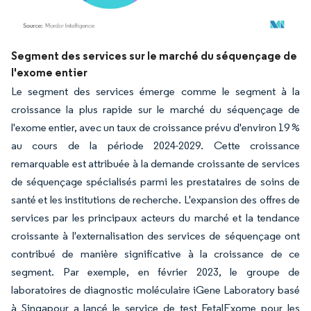
Image © Mordor Intelligence. La réutilisation nécessite une attribution sous CC BY 4.
Segment des services sur le marché du séquençage de
l'exome entier
Le segment des services émerge comme le segment à la
croissance la plus rapide sur le marché du séquençage de
l'exome entier, avec un taux de croissance prévu d'environ 19 %
au cours de la période 2024-2029. Cette croissance
remarquable est attribuée à la demande croissante de services
de séquençage spécialisés parmi les prestataires de soins de
santé et les institutions de recherche. L'expansion des offres de
services par les principaux acteurs du marché et la tendance
croissante à l'externalisation des services de séquençage ont
contribué de manière significative à la croissance de ce
segment. Par exemple, en février 2023, le groupe de
laboratoires de diagnostic moléculaire iGene Laboratory basé
à Singapour a lancé le service de test FetalExome pour les