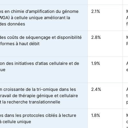
s en chimie d'amplification du génome
2.1%
(WGA) à cellule unique améliorant la
 des données
des coûts de séquençage et disponibilité
2.8%
eformes à haut débit
n des initiatives d'atlas cellulaire et de
1.9%
que
n croissante de la tri-omique dans les
2.4%
travail de thérapie génique et cellulaire
t la recherche translationnelle
s dans les protocoles ciblés à lecture
1.8%
à cellule unique