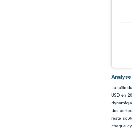
Acteurs majeurs
Opportunités et perspectives
Évolutions de l'industrie
Analyse
La taille 
USD en 202
dynamique 
des perfe
reste sout
chaque cyc