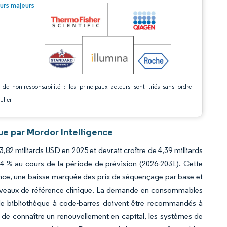
© Mordor Intelligence. La réutilisation nécessite une attribution sous CC BY 4.0.
urs majeurs
 de non-responsabilité : les principaux acteurs sont triés sans ordre
ulier
e par Mordor Intelligence
,82 milliards USD en 2025 et devrait croître de 4,39 milliards
4 % au cours de la période de prévision (2026-2031). Cette
sance, une baisse marquée des prix de séquençage par base et
niveaux de référence clinique. La demande en consommables
s de bibliothèque à code-barres doivent être recommandés à
 de connaître un renouvellement en capital, les systèmes de