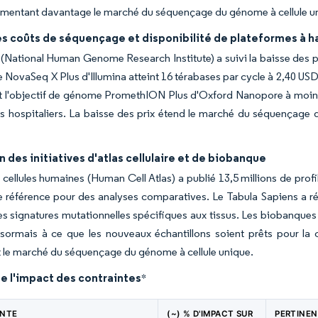
alimentant davantage le marché du séquençage du génome à cellule u
es coûts de séquençage et disponibilité de plateformes à h
(National Human Genome Research Institute) a suivi la baisse des
e NovaSeq X Plus d'Illumina atteint 16 térabases par cycle à 2,40 U
t l'objectif de génome PromethION Plus d'Oxford Nanopore à moins
s hospitaliers. La baisse des prix étend le marché du séquençage 
 des initiatives d'atlas cellulaire et de biobanque
s cellules humaines (Human Cell Atlas) a publié 13,5 millions de prof
e référence pour des analyses comparatives. Le Tabula Sapiens a r
es signatures mutationnelles spécifiques aux tissus. Les biobanque
ésormais à ce que les nouveaux échantillons soient prêts pour la 
 le marché du séquençage du génome à cellule unique.
e l'impact des contraintes
*
INTE
(~) % D'IMPACT SUR
PERTINE