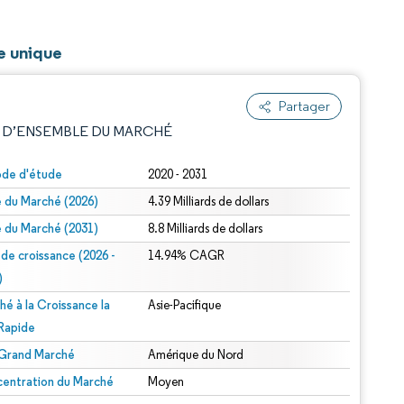
e unique
Partager
 D’ENSEMBLE DU MARCHÉ
ode d'étude
2020 - 2031
le du Marché (2026)
4.39 Milliards de dollars
le du Marché (2031)
8.8 Milliards de dollars
 de croissance (2026 -
14.94% CAGR
)
hé à la Croissance la
Asie-Pacifique
e attribution sous CC BY 4.0.
 Rapide
 Grand Marché
Amérique du Nord
entration du Marché
Moyen