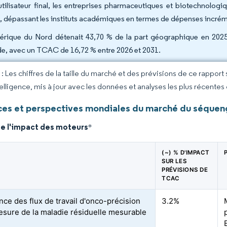
utilisateur final, les entreprises pharmaceutiques et biotechnolo
, dépassant les instituts académiques en termes de dépenses incrém
érique du Nord détenait 43,70 % de la part géographique en 2025 ; 
de, avec un TCAC de 16,72 % entre 2026 et 2031.
 Les chiffres de la taille du marché et des prévisions de ce rapport
elligence, mis à jour avec les données et analyses les plus récentes
es et perspectives mondiales du marché du séquenç
de l'impact des moteurs
*
(~) % D'IMPACT
SUR LES
PRÉVISIONS DE
TCAC
nce des flux de travail d'onco-précision
3.2%
esure de la maladie résiduelle mesurable