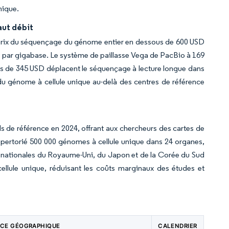
nique.
aut débit
 prix du séquençage du génome entier en dessous de 600 USD
SD par gigabase. Le système de paillasse Vega de PacBio à 169
 de 345 USD déplacent le séquençage à lecture longue dans
du génome à cellule unique au-delà des centres de référence
ils de référence en 2024, offrant aux chercheurs des cartes de
épertorié 500 000 génomes à cellule unique dans 24 organes,
s nationales du Royaume-Uni, du Japon et de la Corée du Sud
cellule unique, réduisant les coûts marginaux des études et
NCE GÉOGRAPHIQUE
CALENDRIER