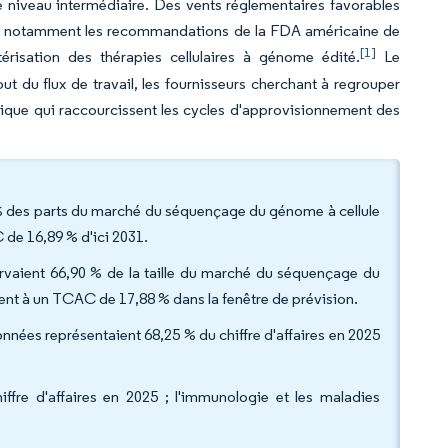
 de niveau intermédiaire. Des vents réglementaires favorables
e, notamment les recommandations de la FDA américaine de
[1]
érisation des thérapies cellulaires à génome édité.
Le
t du flux de travail, les fournisseurs cherchant à regrouper
unique qui raccourcissent les cycles d'approvisionnement des
 % des parts du marché du séquençage du génome à cellule
 de 16,89 % d'ici 2031.
rvaient 66,90 % de la taille du marché du séquençage du
sent à un TCAC de 17,88 % dans la fenêtre de prévision.
données représentaient 68,25 % du chiffre d'affaires en 2025
iffre d'affaires en 2025 ; l'immunologie et les maladies