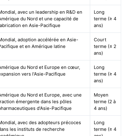
Mondial, avec un leadership en R&D en
Long
Amérique du Nord et une capacité de
terme (≥ 4
fabrication en Asie-Pacifique
ans)
Mondial, adoption accélérée en Asie-
Court
Pacifique et en Amérique latine
terme (≤ 2
ans)
Amérique du Nord et Europe en cœur,
Long
expansion vers l'Asie-Pacifique
terme (≥ 4
ans)
Amérique du Nord et Europe, avec une
Moyen
traction émergente dans les pôles
terme (2 à
pharmaceutiques d'Asie-Pacifique
4 ans)
Mondial, avec des adopteurs précoces
Long
dans les instituts de recherche
terme (≥ 4
académique
ans)