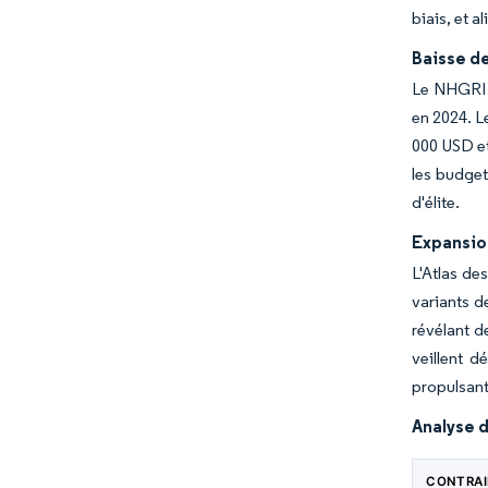
biais, et 
Baisse d
Le NHGRI 
en 2024. L
000 USD e
les budget
d'élite.
Expansion
L'Atlas de
variants d
révélant d
veillent d
propulsant
Analyse d
CONTRA