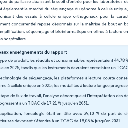
ngue de paillasse abaissant le seuil d'entrée pour les laboratoires
nt également le marché du séquençage du génome à cellule uniqu
onisant des essais à cellule unique orthogonaux pour la caract
ment concurrentiel repose désormais sur la maîtrise de bout en bou
 amplification, séquençage et bioinformatique en offres à facture 
s hospitaliers.
paux enseignements du rapport
type de produit, les réactifs et consommables représentaient 44,78
ue en 2025, tandis que les instruments devraient enregistrer un TCAC
technologie de séquençage, les plateformes à lecture courte conse
me à cellule unique en 2025 ; les modalités à lecture longue progres
étape de flux de travail, l'analyse génomique et l'interprétation des 
rogressent à un TCAC de 17,21 % jusqu'en 2031.
application, l'oncologie était en tête avec 39,10 % de part de ch
ctieuses devraient s'étendre à un TCAC de 18,05 % jusqu'en 2031.