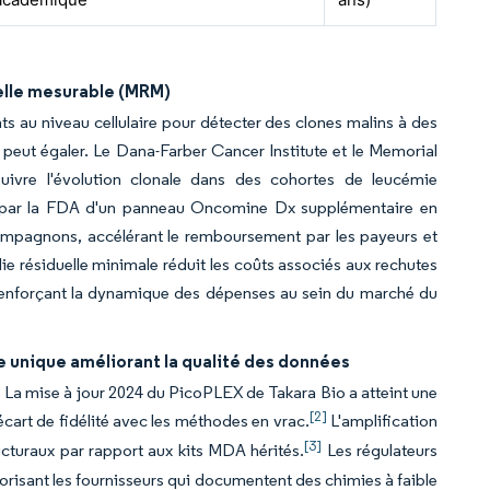
uelle mesurable (MRM)
nts au niveau cellulaire pour détecter des clones malins à des
 peut égaler. Le Dana-Farber Cancer Institute et le Memorial
ivre l'évolution clonale dans des cohortes de leucémie
ion par la FDA d'un panneau Oncomine Dx supplémentaire en
compagnons, accélérant le remboursement par les payeurs et
e résiduelle minimale réduit les coûts associés aux rechutes
enforçant la dynamique des dépenses au sein du marché du
e unique améliorant la qualité des données
ue. La mise à jour 2024 du PicoPLEX de Takara Bio a atteint une
[2]
cart de fidélité avec les méthodes en vrac.
L'amplification
[3]
ucturaux par rapport aux kits MDA hérités.
Les régulateurs
orisant les fournisseurs qui documentent des chimies à faible