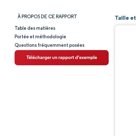
À PROPOS DE CE RAPPORT
Taille 
Table des matières
Taille et part de marché
Portée et méthodologie
Questions fréquemment posées
Analyse du marché
Tendances et perspectives
Analyse des segments
Analyse géographique
Paysage réglementaire
Analyse de la chaîne de valeur
Paysage concurrentiel