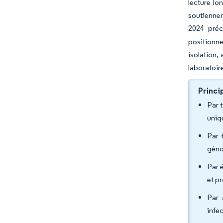
lecture lo
soutienne
2024 préc
positionne
isolation,
laboratoire
Princi
Par 
uniq
Par 
géno
Par 
et p
Par 
infe