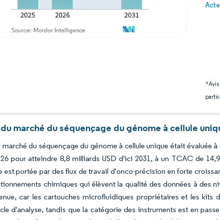
Image 
Acte
*Avis
partic
 du marché du séquençage du génome à cellule uniqu
du marché du séquençage du génome à cellule unique était évaluée à 3
6 pour atteindre 8,8 milliards USD d'ici 2031, à un TCAC de 14,9
est portée par des flux de travail d'onco-précision en forte crois
ctionnements chimiques qui élèvent la qualité des données à des 
enue, car les cartouches microfluidiques propriétaires et les kit
le d'analyse, tandis que la catégorie des instruments est en passe