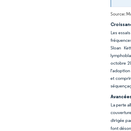
Source: Mo
Croissanc
Les essais
fréquences
Sloan Ket
lymphobla
octobre 20
l'adoption
et compri
séquençag
Avancées 
La perte a
couverture
dirigée pa
font désor