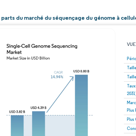
et parts du marché du séquençage du génome à cellul
VUE
Péri
Tail
Tail
Taux
2031
Marc
Image © Mordor Intelligence. La réutilisation nécessite un
Plus
Plus
Conc