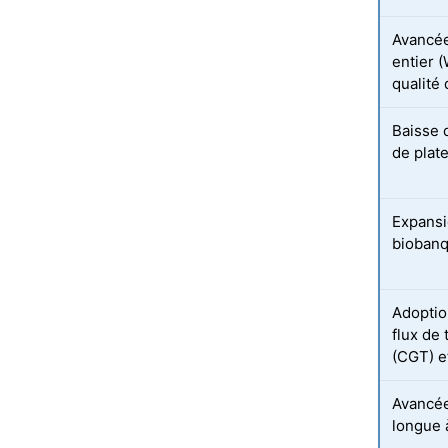
Avancée
entier 
qualité
Baisse 
de plat
Expansio
bioban
Adoptio
flux de 
(CGT) e
Avancée
longue 