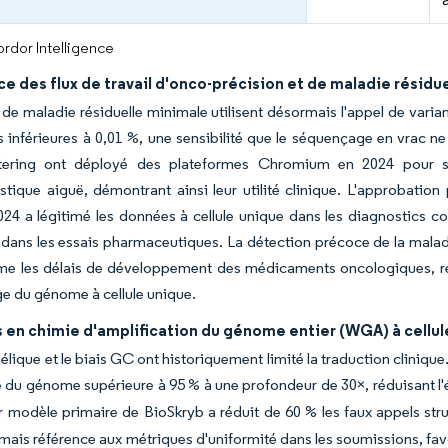
rdor Intelligence
e des flux de travail d'onco-précision et de maladie résid
 de maladie résiduelle minimale utilisent désormais l'appel de varia
 inférieures à 0,01 %, une sensibilité que le séquençage en vrac ne
tering ont déployé des plateformes Chromium en 2024 pour su
stique aiguë, démontrant ainsi leur utilité clinique. L'approbat
24 a légitimé les données à cellule unique dans les diagnostics 
 dans les essais pharmaceutiques. La détection précoce de la maladi
me les délais de développement des médicaments oncologiques, r
e du génome à cellule unique.
en chimie d'amplification du génome entier (WGA) à cellul
llélique et le biais GC ont historiquement limité la traduction cliniq
 du génome supérieure à 95 % à une profondeur de 30×, réduisant l'é
r modèle primaire de BioSkryb a réduit de 60 % les faux appels str
mais référence aux métriques d'uniformité dans les soumissions, fav