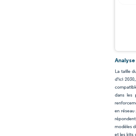
Analyse 
La taille 
d'ici 2030
compatible
dans les 
renforceme
en réseau 
répondent
modèles de
et les kit