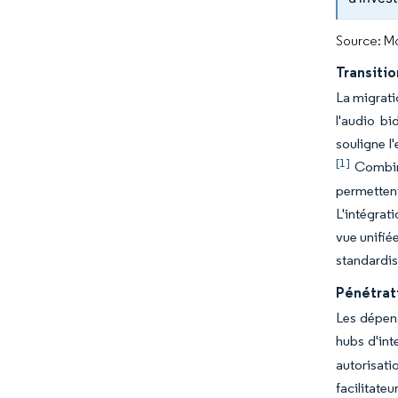
Source: Mo
Transitio
La migrati
l'audio bi
souligne l
[1]
Combiné
permettent
L'intégrat
vue unifiée
standardis
Pénétrati
Les dépens
hubs d'int
autorisati
facilitat