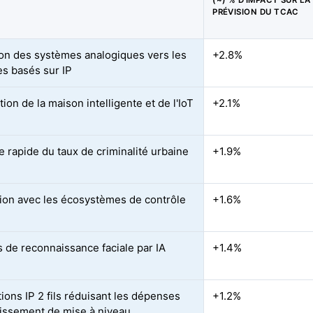
(~) % D'IMPACT SUR LA
PRÉVISION DU TCAC
ion des systèmes analogiques vers les
+2.8%
s basés sur IP
ion de la maison intelligente et de l'IoT
+2.1%
e rapide du taux de criminalité urbaine
+1.9%
tion avec les écosystèmes de contrôle
+1.6%
 de reconnaissance faciale par IA
+1.4%
ions IP 2 fils réduisant les dépenses
+1.2%
tissement de mise à niveau