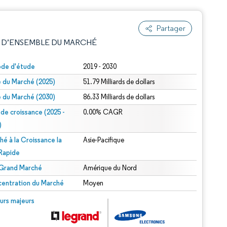
Partager
 D’ENSEMBLE DU MARCHÉ
ode d'étude
2019 - 2030
le du Marché (2025)
51.79 Milliards de dollars
le du Marché (2030)
86.33 Milliards de dollars
 de croissance (2025 -
0.00% CAGR
)
hé à la Croissance la
Asie-Pacifique
e attribution sous CC BY 4.0.
 Rapide
 Grand Marché
Amérique du Nord
entration du Marché
Moyen
© Mordor Intelligence. La réutilisation nécessite une attribution sous CC BY 4.0.
urs majeurs