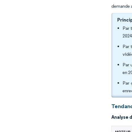
demande a
Princi
Par 
2024
Par 
vidé
Par 
en 2
Par 
enre
Tendanc
Analyse 