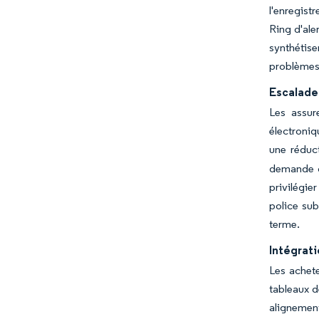
l'enregis
Ring d'ale
synthétise
problèmes 
Escalade 
Les assur
électroniq
une réduc
demande du
privilégie
police sub
terme.
Intégrat
Les achete
tableaux 
alignement