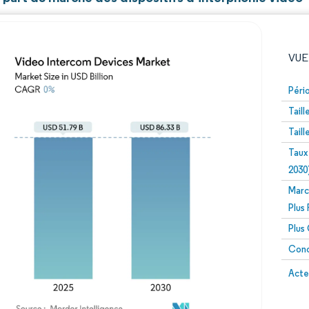
VUE
Péri
Tail
Tail
Taux
2030
Marc
Image © Mordor Intelligence. La réutilisation nécessite un
Plus
Plus
Conc
Image 
Acte