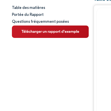
Table des matières
Taille et part de marché
Portée du Rapport
Questions fréquemment posées
Analyse du marché
Tendances et perspectives
Analyse des segments
Analyse géographique
Paysage concurrentiel
Acteurs majeurs
Évolutions de l'industrie