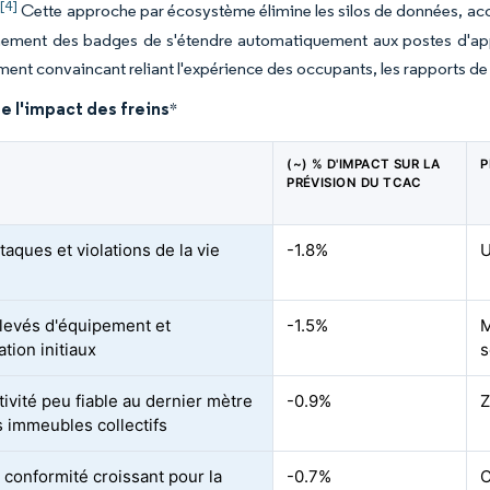
[4]
.
Cette approche par écosystème élimine les silos de données, accél
ement des badges de s'étendre automatiquement aux postes d'appel 
ment convaincant reliant l'expérience des occupants, les rapports de c
e l'impact des freins
*
(~) % D'IMPACT SUR LA
P
PRÉVISION DU TCAC
aques et violations de la vie
-1.8%
U
levés d'équipement et
-1.5%
M
lation initiaux
s
ivité peu fiable au dernier mètre
-0.9%
Z
s immeubles collectifs
 conformité croissant pour la
-0.7%
C