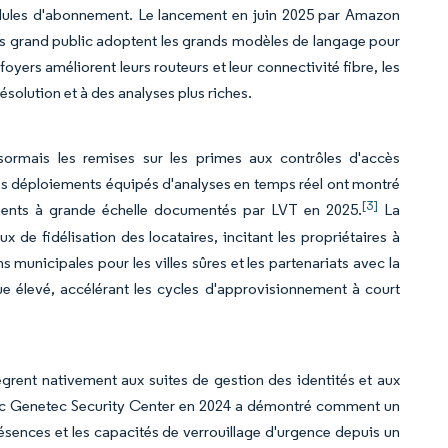
odules d'abonnement. Le lancement en juin 2025 par Amazon
ils grand public adoptent les grands modèles de langage pour
oyers améliorent leurs routeurs et leur connectivité fibre, les
ésolution et à des analyses plus riches.
sormais les remises sur les primes aux contrôles d'accès
 Les déploiements équipés d'analyses en temps réel ont montré
[3]
ements à grande échelle documentés par LVT en 2025.
La
 fidélisation des locataires, incitant les propriétaires à
 municipales pour les villes sûres et les partenariats avec la
e élevé, accélérant les cycles d'approvisionnement à court
ègrent nativement aux suites de gestion des identités et aux
vec Genetec Security Center en 2024 a démontré comment un
ésences et les capacités de verrouillage d'urgence depuis un