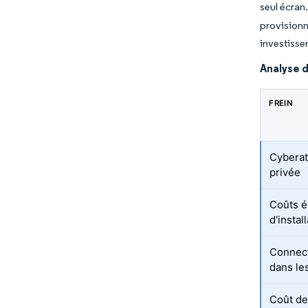
seul écran
provisionn
investisse
Analyse d
FREIN
Cyberatt
privée
Coûts é
d'instal
Connect
dans le
Coût de