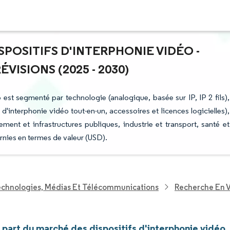
SPOSITIFS D'INTERPHONIE VIDÉO -
ISIONS (2025 - 2030)
 est segmenté par technologie (analogique, basée sur IP, IP 2 fils),
 d'interphonie vidéo tout-en-un, accessoires et licences logicielles),
nement et infrastructures publiques, industrie et transport, santé et
rnies en termes de valeur (USD).
echnologies, Médias Et Télécommunications
Recherche En V
t part du marché des dispositifs d'interphonie vidéo