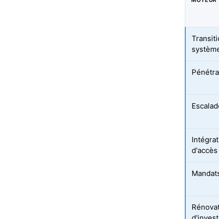
MOTEUR
Transit
système
Pénétrat
Escalad
Intégra
d'accès
Mandats
Rénovat
d'inves