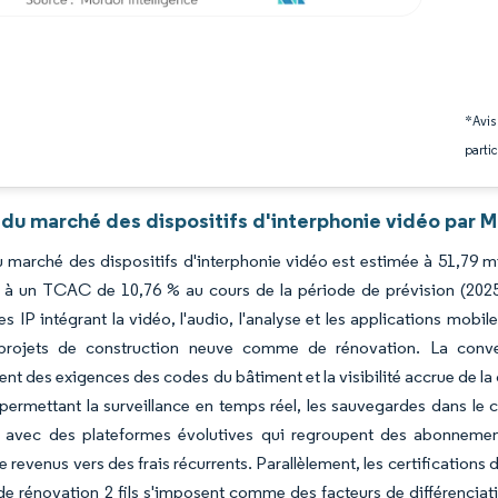
*Avis
partic
du marché des dispositifs d'interphonie vidéo par M
du marché des dispositifs d'interphonie vidéo est estimée à 51,79 m
, à un TCAC de 10,76 % au cours de la période de prévision (2025-
s IP intégrant la vidéo, l'audio, l'analyse et les applications mobi
projets de construction neuve comme de rénovation. La conve
nt des exigences des codes du bâtiment et la visibilité accrue de la cr
permettant la surveillance en temps réel, les sauvegardes dans le c
 avec des plateformes évolutives qui regroupent des abonnements 
 revenus vers des frais récurrents. Parallèlement, les certifications
s de rénovation 2 fils s'imposent comme des facteurs de différenciati