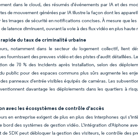
trement dans le cloud, des résumés d'événements par IA et des m
rtes de mouvement générées par IA illustre la façon dont les appare
r les images de sécurité en notifications concises. À mesure que les f
de latence diminuent, ouvrant la voie à des flux vidéo en plus haute r
rapide du taux de criminalité urbaine
eurs, notamment dans le secteur du logement collectif, lient dé
ues fournissant des preuves vidéo et des pistes d'audit détaillées.
tion de 70 % des incidents après installation, selon des déploi
 public pour des espaces communs plus sûrs augmente les enjeux de
r des panneaux d'entrée visibles équipés de caméras. Les subventions
ventionnent davantage les déploiements dans les quartiers à risqu
ion avec les écosystèmes de contrôle d'accès
urs en entreprise exigent de plus en plus des interphones qui s'int
de bord des systèmes de gestion vidéo. L'intégration d'Aiphone a
 de SDK peut débloquer la gestion des visiteurs, le contrôle des pr