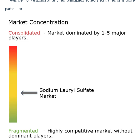
*Avis de non-responsabilité : les principaux acteurs sont triés sans ordre
particulier