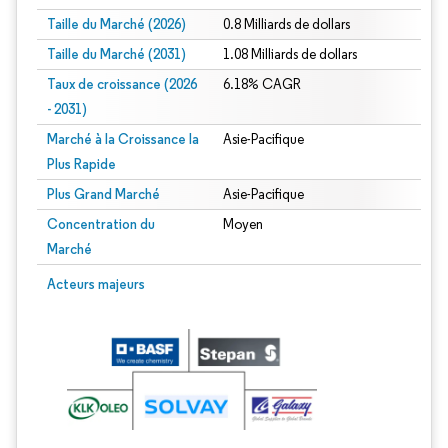
Taille du Marché (2026)
0.8 Milliards de dollars
Taille du Marché (2031)
1.08 Milliards de dollars
Taux de croissance (2026
6.18% CAGR
- 2031)
Marché à la Croissance la
Asie-Pacifique
Plus Rapide
Plus Grand Marché
Asie-Pacifique
Concentration du
Moyen
Marché
Image © Mordor Intelligence. La réutilisation nécessite une attribution sous CC 
Acteurs majeurs