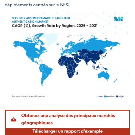
déploiements centrés sur le BFSI.
Image © Mordor Intelligence. La réutilisation nécessite une attribution sous CC BY 4.