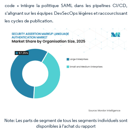
code » intègre la politique SAML dans les pipelines CI/CD,
s'alignant sur les équipes DevSecOps légères et raccourcissant
les cycles de publication.
Image © Mordor Intelligence. La réutilisation nécessite une attribution sous CC BY 4.