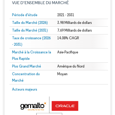
VUE D’ENSEMBLE DU MARCHÉ
Période d'étude
2021 - 2031
Taille du Marché (2026)
3.98 Milliards de dollars
Taille du Marché (2031)
7.69 Milliards de dollars
Taux de croissance (2026
14.08% CAGR
- 2031)
Marché à la Croissance la
Asie-Pacifique
Plus Rapide
Plus Grand Marché
Amérique du Nord
Concentration du
Moyen
Marché
Image © Mordor Intelligence. La réutilisation nécessite une attribution sous CC 
Acteurs majeurs