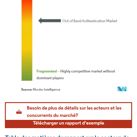
Image © Mordor Intelligence. La réutilisation nécessite une attribution sous CC BY 4.