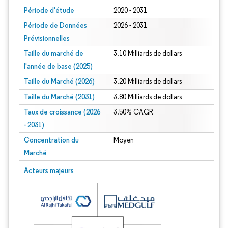
Période d'étude
2020 - 2031
Période de Données
2026 - 2031
Prévisionnelles
Taille du marché de
3.10 Milliards de dollars
l'année de base (2025)
Taille du Marché (2026)
3.20 Milliards de dollars
Taille du Marché (2031)
3.80 Milliards de dollars
Taux de croissance (2026
3.50% CAGR
- 2031)
Concentration du
Moyen
Marché
Image © Mordor Intelligence. La réutilisation nécessite une attribution sous CC 
Acteurs majeurs