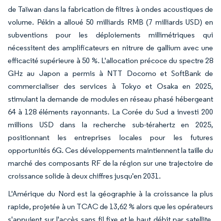
de Taïwan dans la fabrication de filtres à ondes acoustiques de
volume. Pékin a alloué 50 milliards RMB (7 milliards USD) en
subventions pour les déploiements millimétriques qui
nécessitent des amplificateurs en nitrure de gallium avec une
efficacité supérieure à 50 %. L'allocation précoce du spectre 28
GHz au Japon a permis à NTT Docomo et SoftBank de
commercialiser des services à Tokyo et Osaka en 2025,
stimulant la demande de modules en réseau phasé hébergeant
64 à 128 éléments rayonnants. La Corée du Sud a investi 200
millions USD dans la recherche sub-térahertz en 2025,
positionnant les entreprises locales pour les futures
opportunités 6G. Ces développements maintiennent la taille du
marché des composants RF de la région sur une trajectoire de
croissance solide à deux chiffres jusqu'en 2031.
L'Amérique du Nord est la géographie à la croissance la plus
rapide, projetée à un TCAC de 13,62 % alors que les opérateurs
s'appuient sur l'accès sans fil fixe et le haut débit par satellite.