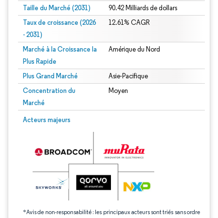
Taille du Marché (2031)
90.42 Milliards de dollars
Taux de croissance (2026
12.61% CAGR
- 2031)
Marché à la Croissance la
Amérique du Nord
Plus Rapide
Plus Grand Marché
Asie-Pacifique
Concentration du
Moyen
Marché
Image © Mordor Intelligence. La réutilisation nécessite une attribution sous CC 
Acteurs majeurs
*Avis de non-responsabilité : les principaux acteurs sont triés sans ordre