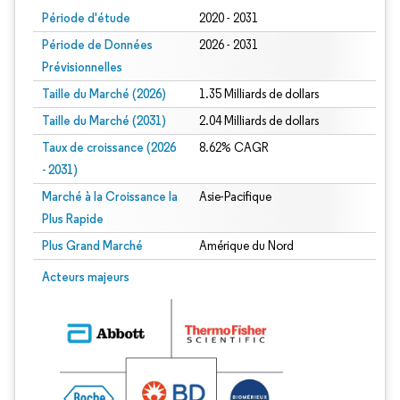
Période d'étude
2020 - 2031
Période de Données
2026 - 2031
Prévisionnelles
Taille du Marché (2026)
1.35 Milliards de dollars
Taille du Marché (2031)
2.04 Milliards de dollars
Taux de croissance (2026
8.62% CAGR
- 2031)
Marché à la Croissance la
Asie-Pacifique
Plus Rapide
Plus Grand Marché
Amérique du Nord
Image © Mordor Intelligence. La réutilisation nécessite une attribution sous CC 
Acteurs majeurs