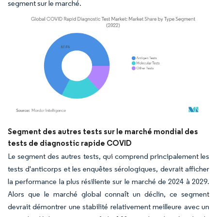
segment sur le marché.
Image © Mordor Intelligence. La réutilisation nécessite une attribution sous CC BY 4.
Segment des autres tests sur le marché mondial des
tests de diagnostic rapide COVID
Le segment des autres tests, qui comprend principalement les
tests d'anticorps et les enquêtes sérologiques, devrait afficher
la performance la plus résiliente sur le marché de 2024 à 2029.
Alors que le marché global connaît un déclin, ce segment
devrait démontrer une stabilité relativement meilleure avec un