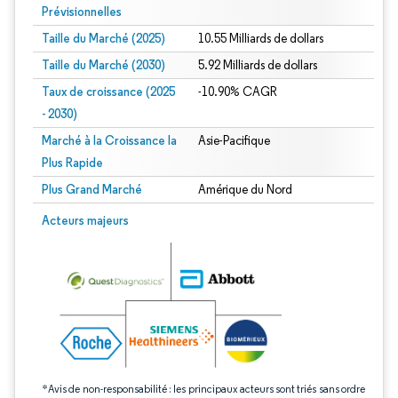
Prévisionnelles
Taille du Marché (2025)
10.55 Milliards de dollars
Taille du Marché (2030)
5.92 Milliards de dollars
Taux de croissance (2025
-10.90% CAGR
- 2030)
Marché à la Croissance la
Asie-Pacifique
Plus Rapide
Plus Grand Marché
Amérique du Nord
Image © Mordor Intelligence. La réutilisation nécessite une attribution sous CC 
Acteurs majeurs
*Avis de non-responsabilité : les principaux acteurs sont triés sans ordre