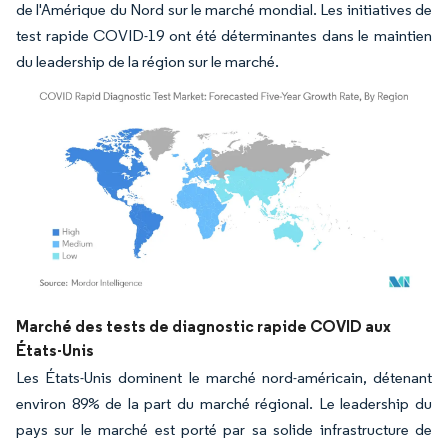
de l'Amérique du Nord sur le marché mondial. Les initiatives de
test rapide COVID-19 ont été déterminantes dans le maintien
du leadership de la région sur le marché.
Image © Mordor Intelligence. La réutilisation nécessite une attribution sous CC BY 4.
Marché des tests de diagnostic rapide COVID aux
États-Unis
Les États-Unis dominent le marché nord-américain, détenant
environ 89% de la part du marché régional. Le leadership du
pays sur le marché est porté par sa solide infrastructure de