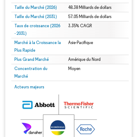
Taille du Marché (2026)
48.38 Milliards de dollars
Taille du Marché (2031)
57.05 Milliards de dollars
Taux de croissance (2026
3.35% CAGR
- 2031)
Marché à la Croissance la
Asie-Pacifique
Plus Rapide
Plus Grand Marché
Amérique du Nord
Concentration du
Moyen
Marché
Image © Mordor Intelligence. La réutilisation nécessite une attribution sous CC 
Acteurs majeurs