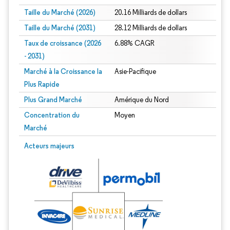
Taille du Marché (2026)
20.16 Milliards de dollars
Taille du Marché (2031)
28.12 Milliards de dollars
Taux de croissance (2026
6.88% CAGR
- 2031)
Marché à la Croissance la
Asie-Pacifique
Plus Rapide
Plus Grand Marché
Amérique du Nord
Concentration du
Moyen
Marché
Image © Mordor Intelligence. La réutilisation nécessite une attribution sous CC 
Acteurs majeurs