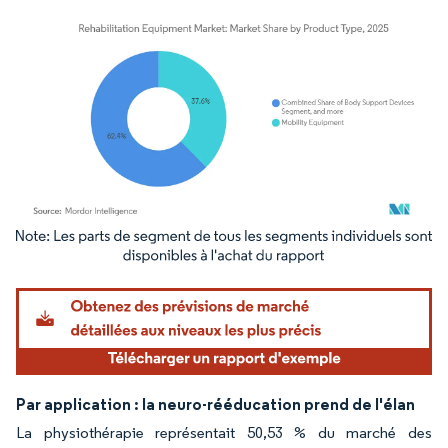
Image © Mordor Intelligence. La réutilisation nécessite une attribution sous CC BY 4.
Par application : la neuro-rééducation prend de l'élan
La physiothérapie représentait 50,53 % du marché des