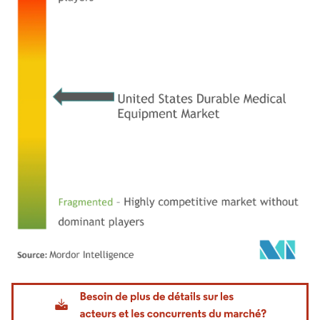
Image © Mordor Intelligence. La réutilisation nécessite une attribution sous CC BY 4.