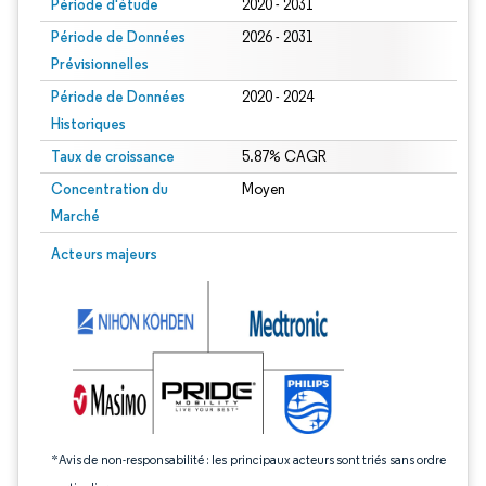
Période d'étude
2020 - 2031
Période de Données
2026 - 2031
Prévisionnelles
Période de Données
2020 - 2024
Historiques
Taux de croissance
5.87% CAGR
Concentration du
Moyen
Marché
Image © Mordor Intelligence. La réutilisation nécessite une attribution sous CC 
Acteurs majeurs
*Avis de non-responsabilité : les principaux acteurs sont triés sans ordre