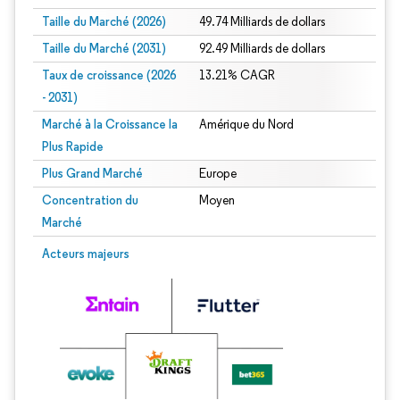
Taille du Marché (2026)
49.74 Milliards de dollars
Taille du Marché (2031)
92.49 Milliards de dollars
Taux de croissance (2026
13.21% CAGR
- 2031)
Marché à la Croissance la
Amérique du Nord
Plus Rapide
Plus Grand Marché
Europe
Concentration du
Moyen
Marché
Image © Mordor Intelligence. La réutilisation nécessite une attribution sous CC 
Acteurs majeurs