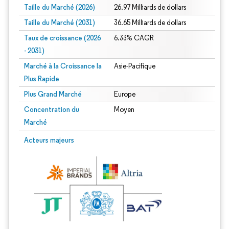
Taille du Marché (2026)
26.97 Milliards de dollars
Taille du Marché (2031)
36.65 Milliards de dollars
Taux de croissance (2026
6.33% CAGR
- 2031)
Marché à la Croissance la
Asie-Pacifique
Plus Rapide
Plus Grand Marché
Europe
Concentration du
Moyen
Marché
Image © Mordor Intelligence. La réutilisation nécessite une attribution sous CC 
Acteurs majeurs