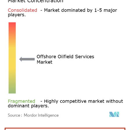
Image © Mordor Intelligence. La réutilisation nécessite une attribution sous CC BY 4.