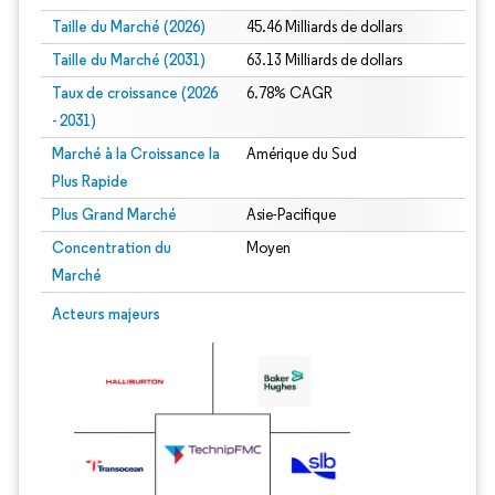
Taille du Marché (2026)
45.46 Milliards de dollars
Taille du Marché (2031)
63.13 Milliards de dollars
Taux de croissance (2026
6.78% CAGR
- 2031)
Marché à la Croissance la
Amérique du Sud
Plus Rapide
Plus Grand Marché
Asie-Pacifique
Concentration du
Moyen
Marché
Image © Mordor Intelligence. La réutilisation nécessite une attribution sous CC 
Acteurs majeurs