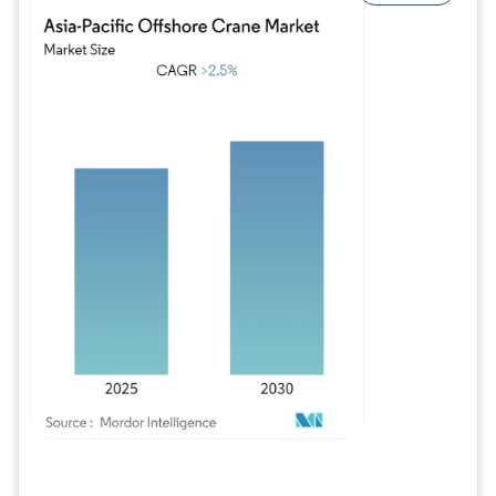
Image © Mordor Intelligence. La réutilisation nécessite une attribution sous CC BY