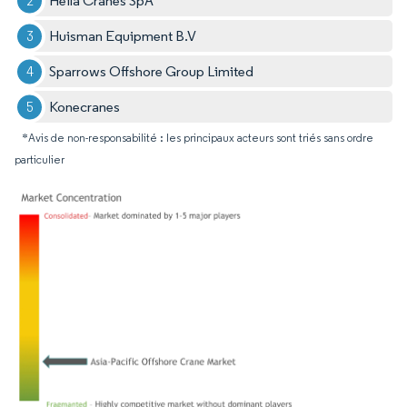
Heila Cranes SpA
Huisman Equipment B.V
Sparrows Offshore Group Limited
Konecranes
*Avis de non-responsabilité : les principaux acteurs sont triés sans ordre
particulier