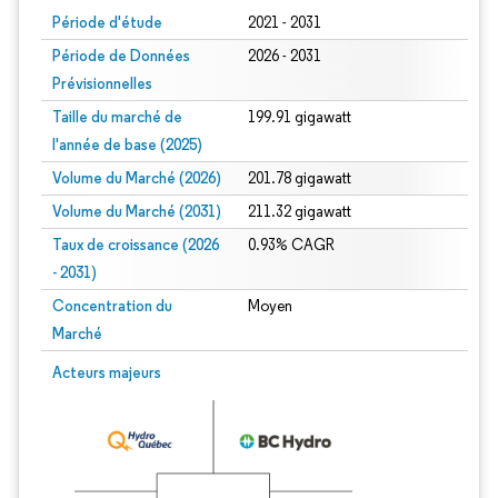
Période d'étude
2021 - 2031
Période de Données
2026 - 2031
Prévisionnelles
Taille du marché de
199.91 gigawatt
l'année de base (2025)
Volume du Marché (2026)
201.78 gigawatt
Volume du Marché (2031)
211.32 gigawatt
Taux de croissance (2026
0.93% CAGR
- 2031)
Concentration du
Moyen
Marché
Image © Mordor Intelligence. La réutilisation nécessite une attribution sous CC 
Acteurs majeurs