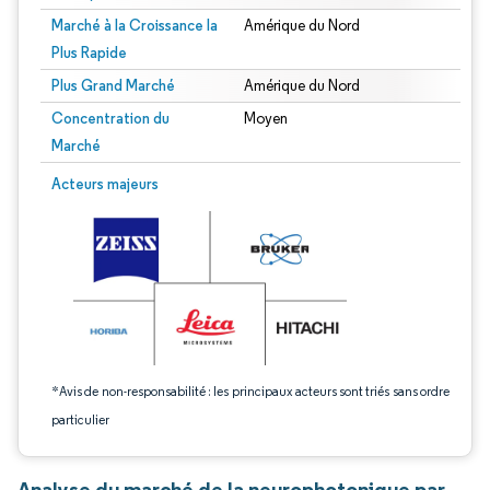
Marché à la Croissance la
Amérique du Nord
Plus Rapide
Plus Grand Marché
Amérique du Nord
Concentration du
Moyen
Marché
Image © Mordor Intelligence. La réutilisation nécessite une attribution sous CC 
Acteurs majeurs
*Avis de non-responsabilité : les principaux acteurs sont triés sans ordre
particulier
Analyse du marché de la neurophotonique par