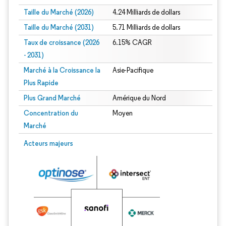
Taille du Marché (2026)
4.24 Milliards de dollars
Taille du Marché (2031)
5.71 Milliards de dollars
Taux de croissance (2026
6.15% CAGR
- 2031)
Marché à la Croissance la
Asie-Pacifique
Plus Rapide
Plus Grand Marché
Amérique du Nord
Concentration du
Moyen
Marché
Image © Mordor Intelligence. La réutilisation nécessite une attribution sous CC 
Acteurs majeurs