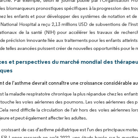
arché. Par exemple, selon le journal publié par l'Organisation F
 des biomarqueurs pronostiques spécifiques à la progression des trou
ez les enfants et pour développer des systèmes de notation et de 
 National Hospital a reçu 2,13 millions USD de subventions de l'In
 nationaux de la santé (NIH) pour accélérer les travaux de reche
e précision innovante liée aux traitements pour les enfants atteints
de telles avancées puissent créer de nouvelles opportunités pour le 
es et perspectives du marché mondial des thérapeut
iques
t de l'asthme devrait connaître une croissance considérable au 
st la maladie respiratoire chronique la plus répandue chez les enfan
 touche les voies aériennes des poumons. Les voies aériennes des 
 Cela rend difficile la circulation de l'air hors des voies aériennes l
ure et peut également affecter les adultes.
croissant de cas d'asthme pédiatrique est l'un des principaux moteu
r ERJ open research en août 2022, une étude basée sur le questio