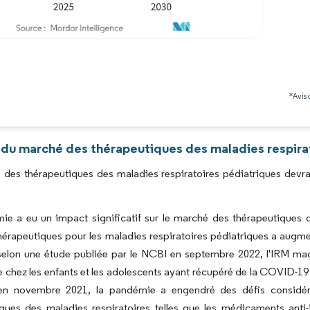
Image © Mordor Intelligence. La réutilisation nécessite une attribution sous CC BY 4.0
*Avis 
 du marché des thérapeutiques des maladies respirat
 des thérapeutiques des maladies respiratoires pédiatriques devr
ie a eu un impact significatif sur le marché des thérapeutiques 
hérapeutiques pour les maladies respiratoires pédiatriques a augme
selon une étude publiée par le NCBI en septembre 2022, l'IRM ma
e chez les enfants et les adolescents ayant récupéré de la COVID-1
 en novembre 2021, la pandémie a engendré des défis considér
iques des maladies respiratoires telles que les médicaments anti