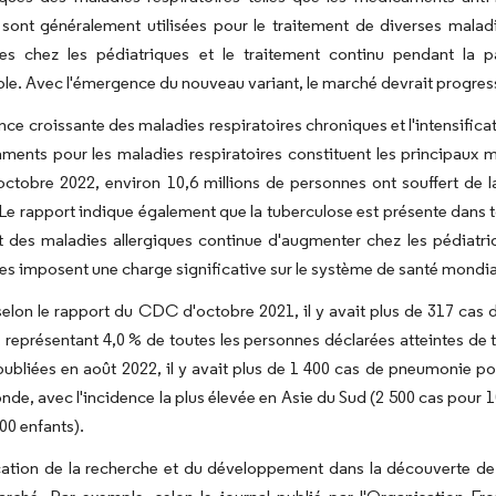
ont généralement utilisées pour le traitement de diverses maladie
ires chez les pédiatriques et le traitement continu pendant la
le. Avec l'émergence du nouveau variant, le marché devrait progresse
nce croissante des maladies respiratoires chroniques et l'intensifi
ents pour les maladies respiratoires constituent les principaux m
ctobre 2022, environ 10,6 millions de personnes ont souffert de l
 Le rapport indique également que la tuberculose est présente dans t
t des maladies allergiques continue d'augmenter chez les pédiatriqu
es imposent une charge significative sur le système de santé mondial
selon le rapport du CDC d'octobre 2021, il y avait plus de 317 cas
, représentant 4,0 % de toutes les personnes déclarées atteintes de
ubliées en août 2022, il y avait plus de 1 400 cas de pneumonie po
nde, avec l'incidence la plus élevée en Asie du Sud (2 500 cas pour 10
00 enfants).
fication de la recherche et du développement dans la découverte 