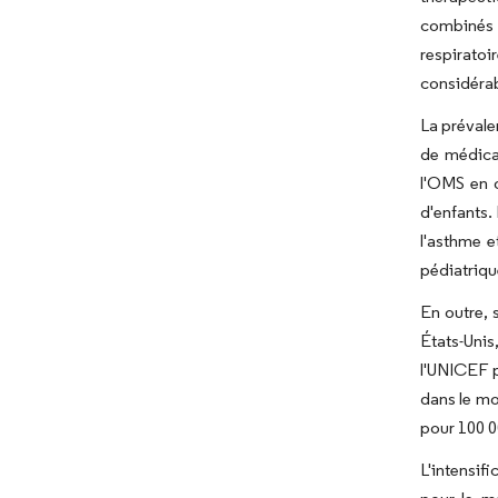
combinés s
respirato
considérab
La prévale
de médicam
l'OMS en o
d'enfants.
l'asthme e
pédiatriqu
En outre, 
États-Unis
l'UNICEF p
dans le mo
pour 100 0
L'intensi