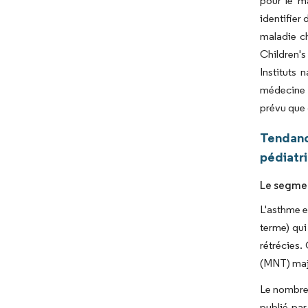
pour le m
identifier
maladie ch
Children's
Instituts
médecine d
prévu que 
Tendanc
pédiatr
Le segmen
L'asthme e
terme) qui
rétrécies.
(MNT) maje
Le nombre 
publié pa