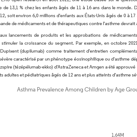
e de 13,1 % chez les enfants âgés de 11 à 16 ans dans le monde. 
 12, soit environ 6,0 millions d'enfants aux États-Unis âgés de 0 à
ande de médicaments et de thérapeutiques contre l'asthme devrait a
aux lancements de produits et les approbations de médicaments p
 stimuler la croissance du segment. Par exemple, en octobre 202
Dupixent (dupilumab) comme traitement d'entretien complémentair
sévère caractérisé par un phénotype éosinophilique ou d'asthme d
ezspire (tézépélumab-ekko) d'AstraZeneca et Amgen a été approuvé a
ts adultes et pédiatriques âgés de 12 ans et plus atteints d'asthme sé