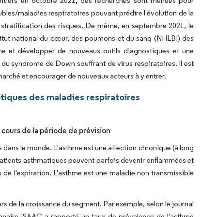
rontiers en octobre 2021, des recherches sont menées pour
bles/maladies respiratoires pouvant prédire l'évolution de la
stratification des risques. De même, en septembre 2021, le
stitut national du cœur, des poumons et du sang (NHLBI) des
rche et développer de nouveaux outils diagnostiques et une
 du syndrome de Down souffrant de virus respiratoires. Il est
marché et encourager de nouveaux acteurs à y entrer.
iques des maladies respiratoires
cours de la période de prévision
ts dans le monde. L'asthme est une affection chronique (à long
patients asthmatiques peuvent parfois devenir enflammées et
ors de l'expiration. L'asthme est une maladie non transmissible
rs de la croissance du segment. Par exemple, selon le journal
nnaire ISAAC a rapporté un taux de prévalence de l'asthme