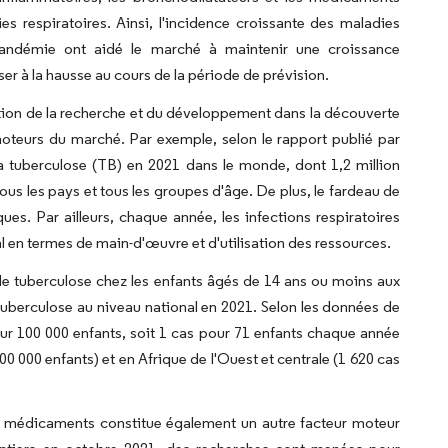
s respiratoires. Ainsi, l'incidence croissante des maladies
 pandémie ont aidé le marché à maintenir une croissance
r à la hausse au cours de la période de prévision.
cation de la recherche et du développement dans la découverte
oteurs du marché. Par exemple, selon le rapport publié par
a tuberculose (TB) en 2021 dans le monde, dont 1,2 million
ous les pays et tous les groupes d'âge. De plus, le fardeau de
es. Par ailleurs, chaque année, les infections respiratoires
 en termes de main-d'œuvre et d'utilisation des ressources.
 de tuberculose chez les enfants âgés de 14 ans ou moins aux
 tuberculose au niveau national en 2021. Selon les données de
ur 100 000 enfants, soit 1 cas pour 71 enfants chaque année
0 000 enfants) et en Afrique de l'Ouest et centrale (1 620 cas
de médicaments constitue également un autre facteur moteur