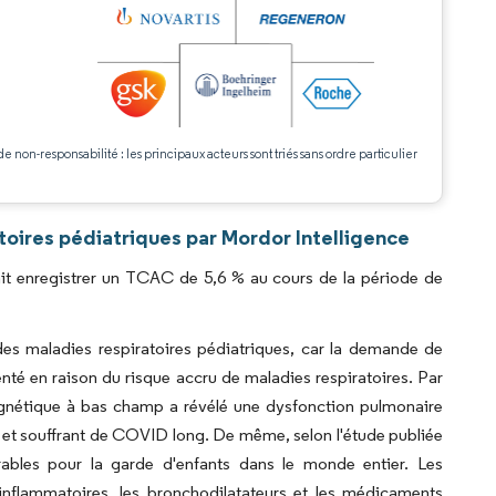
.
de non-responsabilité : les principaux acteurs sont triés sans ordre particulier
oires pédiatriques par Mordor Intelligence
ait enregistrer un TCAC de 5,6 % au cours de la période de
des maladies respiratoires pédiatriques, car la demande de
nté en raison du risque accru de maladies respiratoires. Par
gnétique à bas champ a révélé une dysfonction pulmonaire
9 et souffrant de COVID long. De même, selon l'étude publiée
ables pour la garde d'enfants dans le monde entier. Les
-inflammatoires, les bronchodilatateurs et les médicaments