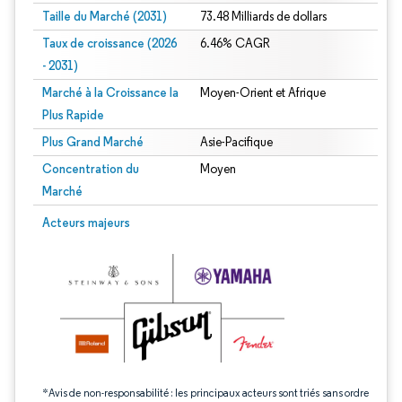
Taille du Marché (2031)
73.48 Milliards de dollars
Taux de croissance (2026
6.46% CAGR
- 2031)
Marché à la Croissance la
Moyen-Orient et Afrique
Plus Rapide
Plus Grand Marché
Asie-Pacifique
Concentration du
Moyen
Marché
Image © Mordor Intelligence. La réutilisation nécessite une attribution sous CC 
Acteurs majeurs
*Avis de non-responsabilité : les principaux acteurs sont triés sans ordre