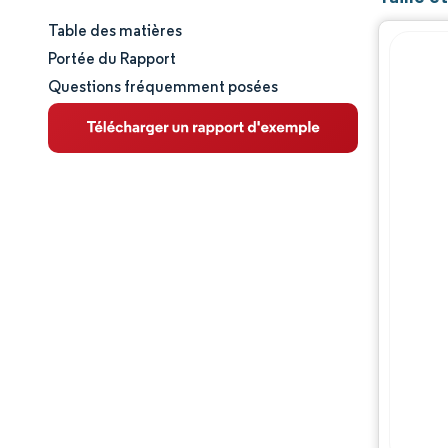
Table des matières
Taille et part de marché
Portée du Rapport
Questions fréquemment posées
Analyse du marché
Tendances et perspectives
Analyse des segments
Analyse géographique
Paysage concurrentiel
Acteurs majeurs
Évolutions de l'industrie