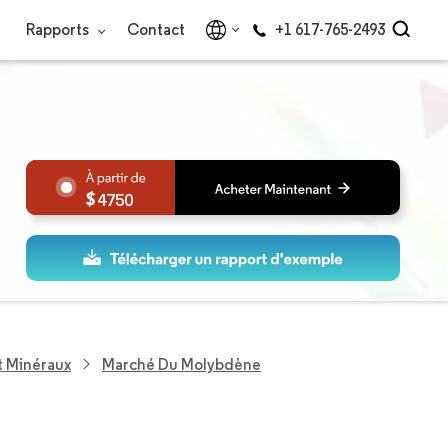
Rapports
Contact
+1 617-765-2493
4750
t Minéraux
Marché Du Molybdène