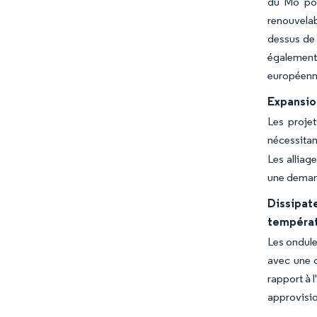
du Mo pour
renouvelab
dessus de 
également 
européenn
Expansion
Les projet
nécessitan
Les alliag
une demand
Dissipat
tempéra
Les ondule
avec une c
rapport à 
approvisio