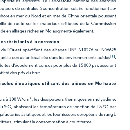
loporteurs agressifs. Le Laboratoire national des énergies
pteurs de centrales à concentration solaire fonctionnant au-
fshore en mer du Nord et en mer de Chine orientale poussent
ille de route sur les matériaux critiques de la Commission
de en alliages riches en Mo augmente également.
es résistants à la corrosion
ue de l'Ouest spécifient des alliages UNS N10276 ou N06625
[1]
ant la corrosion localisée dans les environnements acides
.
nduites d'écoulement conçus pour plus de 15 000 psi, assurant
ité des prix du brut.
icules électriques utilisant des pièces en Mo haute
eurs à 100 W/cm² ; les dissipateurs thermiques en molybdène,
u SiC, abaissent les températures de jonction de 15 °C par
afactories asiatiques et les fournisseurs européens de rang 1
ittées, stimulant la consommation à court terme.