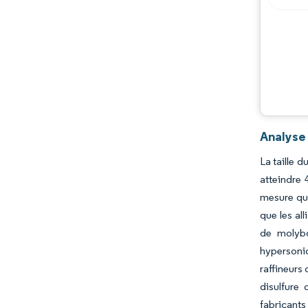
Analyse
La taille 
atteindre 
mesure que
que les al
de molybd
hypersoni
raffineurs
disulfure
fabricants