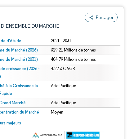
Partager
 D’ENSEMBLE DU MARCHÉ
ode d'étude
2021 - 2031
me du Marché (2026)
329.21 Millions de tonnes
me du Marché (2031)
404.79 Millions de tonnes
 de croissance (2026 -
4.22% CAGR
)
hé à la Croissance la
Asie-Pacifique
e attribution sous CC BY 4.0.
 Rapide
 Grand Marché
Asie-Pacifique
entration du Marché
Moyen
© Mordor Intelligence. La réutilisation nécessite une attribution sous CC BY 4.0.
urs majeurs