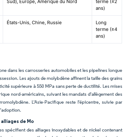
Sud), Europe, Amérique du Nord
terme (≤2
ans)
États-Unis, Chine, Russie
Long
terme (≥4
ans)
e dans les carrosseries automobiles et les pipelines longue
ossession. Les ajouts de molybdène affinent la taille des grains
asticité supérieure à 550 MPa sans perte de ductilité. Les mises
ectrique nord-américains, suivant les mandats d'allègement des
omolybdène. L'Asie-Pacifique reste l'épicentre, suivie par
l'adoption.
 alliages de Mo
es spécifient des alliages inoxydables et de nickel contenant