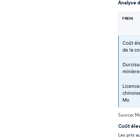
Analyse d
FREIN
Coût él
de la c
Durciss
minière
Licence
chinois
Mo
Source: Mo
Coût éle
Les prix a