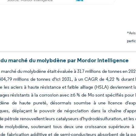
*Avis
partic
 du marché du molybdène par Mordor Intelligence
du marché du molybdène était évaluée à 317 millions de tonnes en 202
404,79 millions de tonnes d'ici 2031, à un CAGR de 4,22 % durant 
 les aciers à haute résistance et faible alliage (HSLA) deviennent 
liages résistants à la corrosion avec ≥6 % de Mo sont spécifiés po
ène de haute pureté, désormais soumise à une licence d'expo
ques, déplaçant le pouvoir de négociation dans la chaîne d'appr
 de pétrole renouvellent leurs catalyseurs d'hydrodésulfuration, et le
 de molybdène, soutenant tous deux une croissance supérieure à 
 de fabrication additive et de semi-conducteurs absorbent de la po