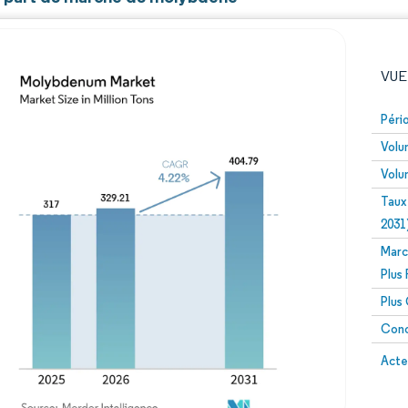
VUE
Péri
Volu
Volu
Taux
2031
Marc
Image © Mordor Intelligence. La réutilisation nécessite un
Plus
Plus
Conc
Image 
Acte