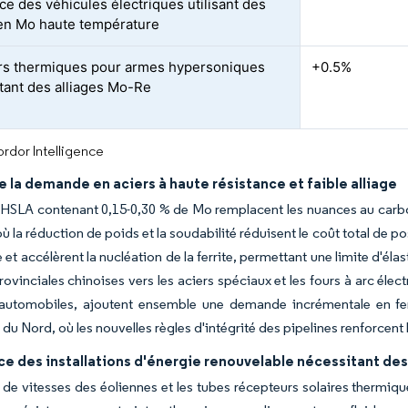
ce des véhicules électriques utilisant des
en Mo haute température
rs thermiques pour armes hypersoniques
+0.5%
tant des alliages Mo-Re
rdor Intelligence
 la demande en aciers à haute résistance et faible alliage
 HSLA contenant 0,15-0,30 % de Mo remplacent les nuances au carbon
ù la réduction de poids et la soudabilité réduisent le coût total de p
 et accélèrent la nucléation de la ferrite, permettant une limite d'él
rovinciales chinoises vers les aciers spéciaux et les fours à arc él
 automobiles, ajoutent ensemble une demande incrémentale en ferr
 du Nord, où les nouvelles règles d'intégrité des pipelines renforcent 
e des installations d'énergie renouvelable nécessitant des
 de vitesses des éoliennes et les tubes récepteurs solaires thermiqu