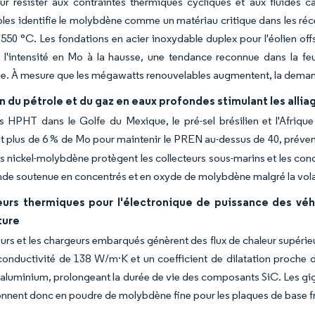
 résister aux contraintes thermiques cycliques et aux fluides ca
les identifie le molybdène comme un matériau critique dans les réce
550 °C. Les fondations en acier inoxydable duplex pour l'éolien of
l'intensité en Mo à la hausse, une tendance reconnue dans la feu
e. À mesure que les mégawatts renouvelables augmentent, la deman
 du pétrole et du gaz en eaux profondes stimulant les alliag
s HPHT dans le Golfe du Mexique, le pré-sel brésilien et l'Afriq
t plus de 6 % de Mo pour maintenir le PREN au-dessus de 40, préven
es nickel-molybdène protègent les collecteurs sous-marins et les co
e soutenue en concentrés et en oxyde de molybdène malgré la volatil
eurs thermiques pour l'électronique de puissance des véh
ture
urs et les chargeurs embarqués génèrent des flux de chaleur supéri
onductivité de 138 W/m·K et un coefficient de dilatation proche d
l'aluminium, prolongeant la durée de vie des composants SiC. Les gig
nnent donc en poudre de molybdène fine pour les plaques de base fr