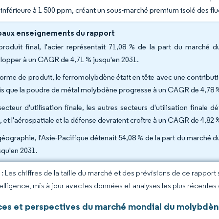
r inférieure à 1 500 ppm, créant un sous-marché premium isolé des flu
paux enseignements du rapport
produit final, l'acier représentait 71,08 % de la part du marché
lopper à un CAGR de 4,71 % jusqu'en 2031.
forme de produit, le ferromolybdène était en tête avec une contribut
is que la poudre de métal molybdène progresse à un CAGR de 4,78 %
secteur d'utilisation finale, les autres secteurs d'utilisation fina
, et l'aérospatiale et la défense devraient croître à un CAGR de 4,82 
géographie, l'Asie-Pacifique détenait 54,08 % de la part du marché 
squ'en 2031.
 Les chiffres de la taille du marché et des prévisions de ce rapport
elligence, mis à jour avec les données et analyses les plus récentes
es et perspectives du marché mondial du molybdè