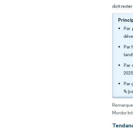
doit reste
Princi
Par 
déve
Par 
tand
Par 
2025
Par 
% ju
Remarque :
Mordor Int
Tendanc