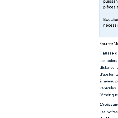
puissan
pièces 
Bouclie
nécessi
Source: Mo
Hausse de
Les aciers
distance, o
d'austénite
à niveau p
véhicules
l'Amérique
Croissanc
Les boîtes